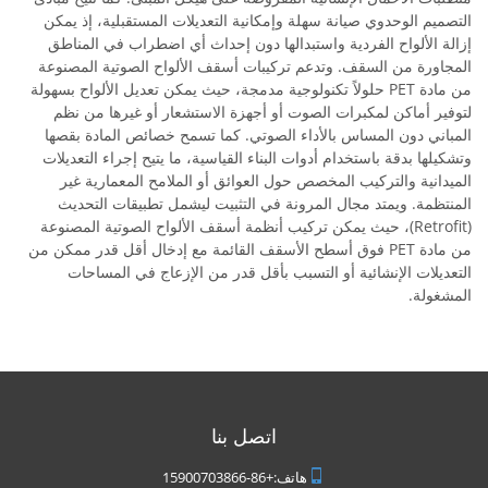
التصميم الوحدوي صيانة سهلة وإمكانية التعديلات المستقبلية، إذ يمكن
إزالة الألواح الفردية واستبدالها دون إحداث أي اضطراب في المناطق
المجاورة من السقف. وتدعم تركيبات أسقف الألواح الصوتية المصنوعة
من مادة PET حلولاً تكنولوجية مدمجة، حيث يمكن تعديل الألواح بسهولة
لتوفير أماكن لمكبرات الصوت أو أجهزة الاستشعار أو غيرها من نظم
المباني دون المساس بالأداء الصوتي. كما تسمح خصائص المادة بقصها
وتشكيلها بدقة باستخدام أدوات البناء القياسية، ما يتيح إجراء التعديلات
الميدانية والتركيب المخصص حول العوائق أو الملامح المعمارية غير
المنتظمة. ويمتد مجال المرونة في التثبيت ليشمل تطبيقات التحديث
(Retrofit)، حيث يمكن تركيب أنظمة أسقف الألواح الصوتية المصنوعة
من مادة PET فوق أسطح الأسقف القائمة مع إدخال أقل قدر ممكن من
التعديلات الإنشائية أو التسبب بأقل قدر من الإزعاج في المساحات
المشغولة.
اتصل بنا
هاتف:
+86-15900703866