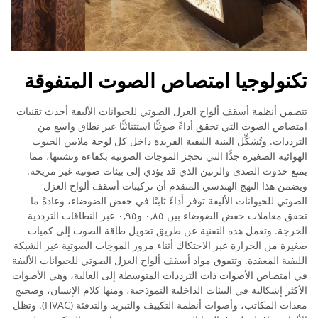
تكنولوجيا امتصاص الصوت المتفوقة
تتضمن أنظمة أسقف ألواح العزل الصوتي للحيوانات الأليفة أحدث تقنيات
امتصاص الصوت التي تحقق أداءً صوتيًّا استثنائيًّا عبر نطاق واسع من
الترددات. وتُشكِّل البنية الليفية الفريدة داخل كل لوحة ملايين الجيوب
الهوائية الصغيرة جدًّا التي تحجز الموجات الصوتية بكفاءة وتشتتها، مما
يمنع حدوث الصدى والرنين الذي قد يؤدي إلى بيئات صوتية غير مريحة.
ويضمن هذا النهج الهندسي المتقدم أن تركيبات أسقف ألواح العزل
الصوتي للحيوانات الأليفة توفر أداءً ثابتًا في خفض الضوضاء، وعادةً ما
تحقق معاملات خفض الضوضاء بين ٠,٨٥ و٠,٩٥ عبر النطاقات الترددية
الحرجة. وتعمل هذه التقنية عن طريق تحويل طاقة الصوت إلى كميات
صغيرة من الحرارة عبر الاحتكاك أثناء مرور الموجات الصوتية عبر الشبكة
الليفية المعقدة. وتتفوق مواد أسقف ألواح العزل الصوتي للحيوانات الأليفة
في امتصاص الأصوات ذات الترددات المتوسطة إلى العالية، وهي الأصوات
الأكثر إشكالية في البيئات الداخلية النموذجية، ومنها كلام الإنسان، وضجيج
معدات المكاتب، وأصوات أنظمة التكييف والتبريد والتدفئة (HVAC). وتظل