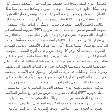
لتشكيل ألواح كثيفة ومتجانسة خصيصًا للتركيب في الأسقف. وتتميَّز كل
لوحةٍ بهيكل خلوي فريد يلتقط الموجات الصوتية ويبدِّدها بفعالية، مما يقلِّل
انتقال الضوضاء ويحسِّن الراحة الصوتية العامة. ويشمل عملية التصنيع
تسخين وتشكيل مواد PET المعاد تدويرها لإنتاج ألواح ذات كثافة وسمك
مثاليين لتحقيق أقصى امتصاص صوتي. وتتميَّز تركيبات ألواح السقف
الصوتية المصنوعة من البلاستيك المعاد تدويره (PET) بمرونة استثنائية في
التطبيقات التصميمية، وهي متوفرة بعدة ألوان وقوام ومقاسات لتتناغم مع
أي طراز داخلي. كما تتضمَّن الألواح أنظمة تركيب مدمجة تبسِّط عملية
التركيب مع ضمان تثبيتها بشكل آمن على هياكل الأسقف. ويضمن الهندسة
الصوتية المتقدمة أن توفر كل وحدة من وحدات ألواح السقف الصوتية
المصنوعة من البلاستيك المعاد تدويره (PET) خفضًا متسقًّا للضوضاء عبر
نطاقات ترددية متعددة. وتوفر تركيبة المادة متانةً استثنائيةً، إذ تحافظ على
خصائصها الصوتية وسلامتها الإنشائية حتى في البيئات الصعبة التي تشهد
رطوبةً عاليةً أو تقلبات في درجات الحرارة. وتتفوَّق هذه الأنظمة السقفية
في البيئات السكنية والتجارية على حد سواء، حيث توفِّر تحكُّمًا فعّالًا في
الضوضاء لمكاتب العمل والمرافق التعليمية والبيئات الصحية ومرافق
الترفيه. وتتضمن تقنية ألواح السقف الصوتية المصنوعة من البلاستيك
المعاد تدويره (PET) إضافات مقاومة للحريق تتوافق مع معايير السلامة
المعمارية الصارمة دون المساس بالأداء الصوتي. كما تقاوم الألواح
امتصاص الرطوبة، ما يمنع نمو العفن ويحافظ على الظروف الصحية
الضرورية لجودة الهواء الداخلي. وتوفر المرونة في التركيب إمكانية