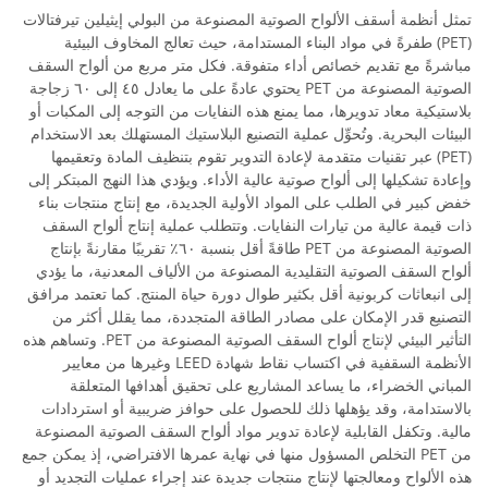
تمثل أنظمة أسقف الألواح الصوتية المصنوعة من البولي إيثيلين تيرفتالات
(PET) طفرةً في مواد البناء المستدامة، حيث تعالج المخاوف البيئية
مباشرةً مع تقديم خصائص أداء متفوقة. فكل متر مربع من ألواح السقف
الصوتية المصنوعة من PET يحتوي عادةً على ما يعادل ٤٥ إلى ٦٠ زجاجة
بلاستيكية معاد تدويرها، مما يمنع هذه النفايات من التوجه إلى المكبات أو
البيئات البحرية. وتُحوِّل عملية التصنيع البلاستيك المستهلك بعد الاستخدام
(PET) عبر تقنيات متقدمة لإعادة التدوير تقوم بتنظيف المادة وتعقيمها
وإعادة تشكيلها إلى ألواح صوتية عالية الأداء. ويؤدي هذا النهج المبتكر إلى
خفض كبير في الطلب على المواد الأولية الجديدة، مع إنتاج منتجات بناء
ذات قيمة عالية من تيارات النفايات. وتتطلب عملية إنتاج ألواح السقف
الصوتية المصنوعة من PET طاقةً أقل بنسبة ٦٠٪ تقريبًا مقارنةً بإنتاج
ألواح السقف الصوتية التقليدية المصنوعة من الألياف المعدنية، ما يؤدي
إلى انبعاثات كربونية أقل بكثير طوال دورة حياة المنتج. كما تعتمد مرافق
التصنيع قدر الإمكان على مصادر الطاقة المتجددة، مما يقلل أكثر من
التأثير البيئي لإنتاج ألواح السقف الصوتية المصنوعة من PET. وتساهم هذه
الأنظمة السقفية في اكتساب نقاط شهادة LEED وغيرها من معايير
المباني الخضراء، ما يساعد المشاريع على تحقيق أهدافها المتعلقة
بالاستدامة، وقد يؤهلها ذلك للحصول على حوافز ضريبية أو استردادات
مالية. وتكفل القابلية لإعادة تدوير مواد ألواح السقف الصوتية المصنوعة
من PET التخلص المسؤول منها في نهاية عمرها الافتراضي، إذ يمكن جمع
هذه الألواح ومعالجتها لإنتاج منتجات جديدة عند إجراء عمليات التجديد أو