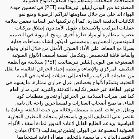
المساحات المختلفة. وتساهم مواد أسقف الألواح الصوتية
المصنوعة من البولي إيثيلين تيريفثاليت (PET) في تحسين جودة
الهواء الداخلي من خلال مقاومتها لتراكم الرطوبة ومنع نمو
الكائنات الدقيقة الضارة. كما أن تركيبتها غير السامة تضمن سلامة
عمليات التركيب والاستخدام طويل الأمد دون إطلاق مركبات
عضوية متطايرة أو مواد ضارة أخرى. ويتيح المرونة في التصميم
للمهندسين المعماريين ومصممي الديكور إنشاء مساحات جذابة
بصريًا مع الحفاظ على الأداء الصوتي الأمثل من خلال ألوان وقوام
وأنماط قابلة للتخصيص. وتتكامل أنظمة أسقف الألواح الصوتية
المصنوعة من البولي إيثيلين تيريفثاليت (PET) بسلاسة مع أنظمة
التكييف المركزي والإضاءة وأنظمة إخماد الحرائق القائمة، ما يقلل
من تعقيدات التركيب والحاجة إلى تعديلات إضافية في البنية
التحتية. وتتمتّع الألواح بخصائص عزل حراري ممتازة، ما يسهم في
توفير الطاقة عبر خفض تكاليف التدفئة والتبريد على مدار العام.
كما تفي ميزات السلامة من الحرائق أو تتجاوز متطلبات كود
البناء، ما يمنح أصحاب العقارات والمستأجرين راحة بال تامة.
وتظل إجراءات الصيانة بسيطة وفعّالة من حيث التكلفة، وعادةً ما
تقتصر على التنظيف الدوري باستخدام منتجات التنظيف التجارية
القياسية. ويدعم الطابع القابل لإعادة التدوير لمادة أسقف الألواح
الصوتية المصنوعة من البولي إيثيلين تيريفثاليت (PET) مبادئ
الاقتصاد الدائري، ما يسمح بالتخلص منها أو إعادة استخدامها