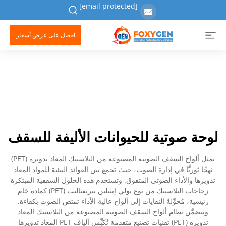
[email protected]
احصل على عرض أسعار
لوحة صوتية للحيوانات الأليفة للسقف
تمثل ألواح السقف الصوتية المصنوعة من البلاستيك المعاد تدويره (PET)
نهجًا ثوريًّا في إدارة الصوت، حيث تجمع بين الفوائد البيئية للمواد المعاد
تدويرها والأداء الصوتي المتفوق. وتستخدم هذه الحلول السقفية المبتكرة
زجاجات البلاستيك من نوع بولي إيثيلين تيريفثاليت (PET) كمادة خام
رئيسية، مُحوِّلةً النفايات إلى ألواح عالية الأداء تمتص الصوت بكفاءة.
ويتضمَّن نظام ألواح السقف الصوتية المصنوعة من البلاستيك المعاد
تدويره (PET) تقنيات تصنيع متقدمة تُكَبِّس ألياف PET المعاد تدويرها