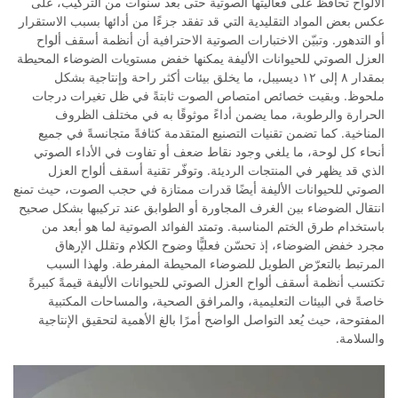
الألواح تحافظ على فعاليتها الصوتية حتى بعد سنوات من التركيب، على
عكس بعض المواد التقليدية التي قد تفقد جزءًا من أدائها بسبب الاستقرار
أو التدهور. وتبيّن الاختبارات الصوتية الاحترافية أن أنظمة أسقف ألواح
العزل الصوتي للحيوانات الأليفة يمكنها خفض مستويات الضوضاء المحيطة
بمقدار ٨ إلى ١٢ ديسيبل، ما يخلق بيئات أكثر راحة وإنتاجية بشكل
ملحوظ. وبقيت خصائص امتصاص الصوت ثابتةً في ظل تغيرات درجات
الحرارة والرطوبة، مما يضمن أداءً موثوقًا به في مختلف الظروف
المناخية. كما تضمن تقنيات التصنيع المتقدمة كثافةً متجانسةً في جميع
أنحاء كل لوحة، ما يلغي وجود نقاط ضعف أو تفاوت في الأداء الصوتي
الذي قد يظهر في المنتجات الرديئة. وتوفّر تقنية أسقف ألواح العزل
الصوتي للحيوانات الأليفة أيضًا قدرات ممتازة في حجب الصوت، حيث تمنع
انتقال الضوضاء بين الغرف المجاورة أو الطوابق عند تركيبها بشكل صحيح
باستخدام طرق الختم المناسبة. وتمتد الفوائد الصوتية لما هو أبعد من
مجرد خفض الضوضاء، إذ تحسّن فعليًّا وضوح الكلام وتقلل الإرهاق
المرتبط بالتعرّض الطويل للضوضاء المحيطة المفرطة. ولهذا السبب
تكتسب أنظمة أسقف ألواح العزل الصوتي للحيوانات الأليفة قيمةً كبيرةً
خاصةً في البيئات التعليمية، والمرافق الصحية، والمساحات المكتبية
المفتوحة، حيث يُعد التواصل الواضح أمرًا بالغ الأهمية لتحقيق الإنتاجية
والسلامة.