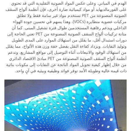
الهدم في المباني. وعلى عكس المواد الصوتية التقليدية التي قد تحتوي
على الفورمالديهايد أو مواد كيميائية ضارة أخرى، فإن أنظمة ألواح السقف
الصوتية المصنوعة من PET تستخدم مواد غير سامة فقط ولا تطلق
مركبات عضوية متطايرة (VOCs). وهذا يسهم في تحسين جودة الهواء
الداخلي ويدعم رفاهية المستخدمين طوال فترة تشغيل المبنى. كما أن
متانة تركيبات ألواح السقف الصوتية المصنوعة من PET تعني الحاجة إلى
دورات استبدال أقل، ما يقلل من استهلاك الموارد على المدى الطويل
وتوليد النفايات. ويزداد كفاءة النقل بفضل خفة وزن هذه الألواح، مما يقلل
من استهلاك الوقود والانبعاثات أثناء التوصيل إلى مواقع المشاريع. وتدعم
أنظمة ألواح السقف الصوتية المصنوعة من PET مبادئ الاقتصاد الدائري
من خلال إظهار كيفية تحويل المواد الناتجة عن النفايات إلى مكونات بنائية
ذات قيمة عالية وطويلة الأمد توفر فوائد وظيفية وبيئية في آنٍ واحد.