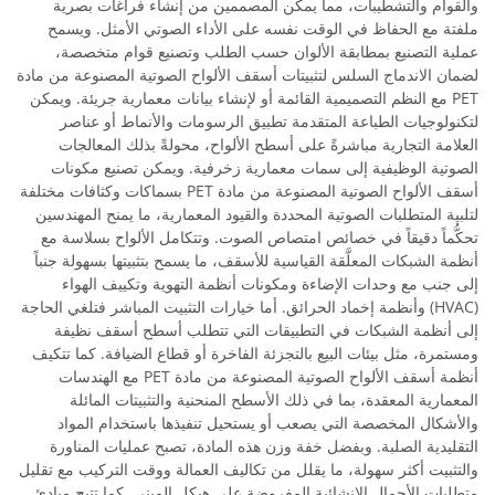
والقوام والتشطيبات، مما يمكن المصممين من إنشاء فراغات بصرية
ملفتة مع الحفاظ في الوقت نفسه على الأداء الصوتي الأمثل. ويسمح
عملية التصنيع بمطابقة الألوان حسب الطلب وتصنيع قوام متخصصة،
لضمان الاندماج السلس لتثبيتات أسقف الألواح الصوتية المصنوعة من مادة
PET مع النظم التصميمية القائمة أو لإنشاء بيانات معمارية جريئة. ويمكن
لتكنولوجيات الطباعة المتقدمة تطبيق الرسومات والأنماط أو عناصر
العلامة التجارية مباشرةً على أسطح الألواح، محولةً بذلك المعالجات
الصوتية الوظيفية إلى سمات معمارية زخرفية. ويمكن تصنيع مكونات
أسقف الألواح الصوتية المصنوعة من مادة PET بسماكات وكثافات مختلفة
لتلبية المتطلبات الصوتية المحددة والقيود المعمارية، ما يمنح المهندسين
تحكُّماً دقيقاً في خصائص امتصاص الصوت. وتتكامل الألواح بسلاسة مع
أنظمة الشبكات المعلَّقة القياسية للأسقف، ما يسمح بتثبيتها بسهولة جنباً
إلى جنب مع وحدات الإضاءة ومكونات أنظمة التهوية وتكييف الهواء
(HVAC) وأنظمة إخماد الحرائق. أما خيارات التثبيت المباشر فتلغي الحاجة
إلى أنظمة الشبكات في التطبيقات التي تتطلب أسطح أسقف نظيفة
ومستمرة، مثل بيئات البيع بالتجزئة الفاخرة أو قطاع الضيافة. كما تتكيف
أنظمة أسقف الألواح الصوتية المصنوعة من مادة PET مع الهندسات
المعمارية المعقدة، بما في ذلك الأسطح المنحنية والتثبيتات المائلة
والأشكال المخصصة التي يصعب أو يستحيل تنفيذها باستخدام المواد
التقليدية الصلبة. وبفضل خفة وزن هذه المادة، تصبح عمليات المناورة
والتثبيت أكثر سهولة، ما يقلل من تكاليف العمالة ووقت التركيب مع تقليل
متطلبات الأحمال الإنشائية المفروضة على هيكل المبنى. كما تتيح مبادئ