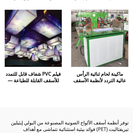
عرض رسومي بدون حواف
ملحقات تركيب، مسطرة،
مزود بحافة سيليكونية
أدوات تركيب، مسطرة
ماكينة لحام ثنائية الرأس
فيلم PVC شفاف قابل للتمدد
عالية التردد لأنظمة الأسقف
للأسقف القابلة للطباعة —
القابلة للتمدد
غشاء أسقف قابل للتمدد أبيض
شفاف مخصص للطباعة
الرقمية باستخدام الأشعة فوق
البنفسجية/الحبر النفاث
توفر أنظمة أسقف الألواح الصوتية المصنوعة من البولي إيثيلين
تيريفثاليت (PET) فوائد بيئية استثنائية تتماشى مع أهداف