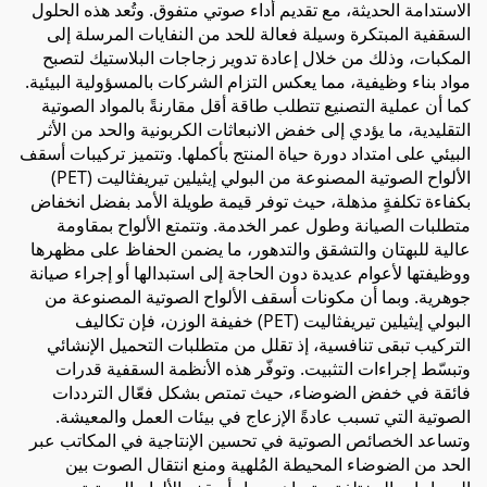
الاستدامة الحديثة، مع تقديم أداء صوتي متفوق. وتُعد هذه الحلول
السقفية المبتكرة وسيلة فعالة للحد من النفايات المرسلة إلى
المكبات، وذلك من خلال إعادة تدوير زجاجات البلاستيك لتصبح
مواد بناء وظيفية، مما يعكس التزام الشركات بالمسؤولية البيئية.
كما أن عملية التصنيع تتطلب طاقة أقل مقارنةً بالمواد الصوتية
التقليدية، ما يؤدي إلى خفض الانبعاثات الكربونية والحد من الأثر
البيئي على امتداد دورة حياة المنتج بأكملها. وتتميز تركيبات أسقف
الألواح الصوتية المصنوعة من البولي إيثيلين تيريفثاليت (PET)
بكفاءة تكلفةٍ مذهلة، حيث توفر قيمة طويلة الأمد بفضل انخفاض
متطلبات الصيانة وطول عمر الخدمة. وتتمتع الألواح بمقاومة
عالية للبهتان والتشقق والتدهور، ما يضمن الحفاظ على مظهرها
ووظيفتها لأعوام عديدة دون الحاجة إلى استبدالها أو إجراء صيانة
جوهرية. وبما أن مكونات أسقف الألواح الصوتية المصنوعة من
البولي إيثيلين تيريفثاليت (PET) خفيفة الوزن، فإن تكاليف
التركيب تبقى تنافسية، إذ تقلل من متطلبات التحميل الإنشائي
وتبسّط إجراءات التثبيت. وتوفّر هذه الأنظمة السقفية قدرات
فائقة في خفض الضوضاء، حيث تمتص بشكل فعّال الترددات
الصوتية التي تسبب عادةً الإزعاج في بيئات العمل والمعيشة.
وتساعد الخصائص الصوتية في تحسين الإنتاجية في المكاتب عبر
الحد من الضوضاء المحيطة المُلهية ومنع انتقال الصوت بين