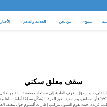
ية
المنتج
من نحن
الخدمة والدعم
الأخبار
سقف معلق سكني
 الداخلي، حيث يحوّل الغرف العادية إلى مساحات معيشة أنيقة من خلال 
من غشاء خاص مصنوع من مادة البولي فينيل كلورايد (PVC) أو القماش، يتم تمديده عبر الغرفة ليُشكّ
ب فريدة، حيث يقوم الفنيون بتركيب إطارات ألمنيوم حول محيط الغر