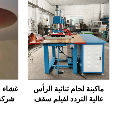
ماكينة لحام ثنائية الرأس
غشاء ل
عالية التردد لفيلم سقف
PVC القابل للتمدد
سق