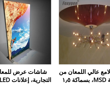
امع عالي اللمعان من
شاشات عرض للمع
شركة MSD، بسماكة ١٫٥
متر إلى ٥ أمتار، غشاء
من الألومنيوم بدون إ
في لامع، رقائق
بلاستيكية (PVC) مطلية
كشك إعلاني داخلي