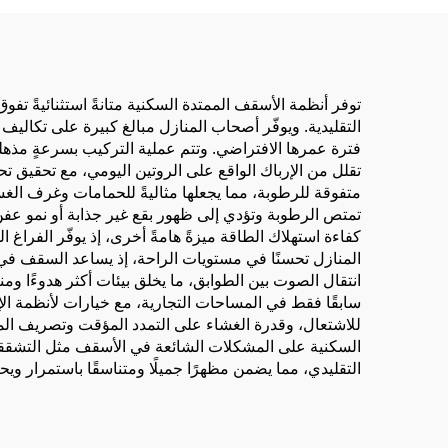
توفر أنظمة الأسقف الممتدة السكنية متانةً استثنائيةً تف
التقليدية. ويوفّر أصحاب المنازل مبالغ كبيرة على تكاليف 
فترة عمرها الافتراضي. وتتم عملية التركيب بسرعةٍ مذهلةٍ و
تقلل من الإرباك الواقع على الروتين اليومي، مع تحقيق ت
متفوقة للرطوبة، مما يجعلها مثاليةً للحمامات وغرف الغ
تمتص الرطوبة وتؤدي إلى ظهور بقع غير جذابة أو نمو عفن 
كفاءة استهلاك الطاقة ميزةً هامةً أخرى، إذ يوفّر الفراغ ا
المنازل تحسنًا في مستويات الراحة، إذ يساعد السقف في 
انتقال الصوت بين الطوابق، ما يخلق بيئات أكثر هدوءًا وم
سابقًا فقط في المساحات التجارية، مع خيارات لأنظمة ا
للاشتعال، وقدرة الغشاء على التمدد المؤقت وتصريف الم
السكنية على المشكلات الشائعة في الأسقف مثل التشققات
التقليدي، مما يضمن مظهرًا جميلًا ومتناسقًا باستمرار و