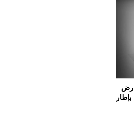
ارض
التجارية، إعلانات LED بإطار
طار،
صندوق إضاءة داخلي LED،
 من