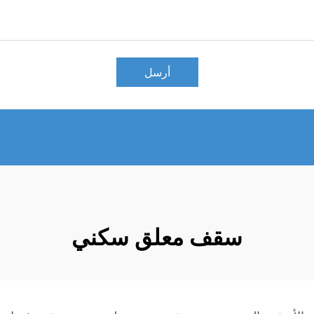
أرسل
سقف معلق سكني