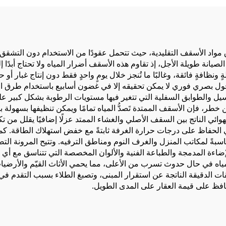
بمادة اللак
القماش المضيء
وق مواد الأسقف التقليدية، حيث تتحمل عقودًا من الاستخدام دون التشقق 
الصيانة طويلة الأجل، إذ تقاوم هذه الأسقف أضرار المياه ولا تحتاج أبد
نظافةٍ فائقة، وغالبًا ما تُنجز خلال يومٍ واحدٍ فقط دون إنتاج غبار أو 
حول بصري فوري لا يمكن تحقيقه إلا في غضون أسابيع باستخدام طرق التجد
سيل والطوابق السفلية التي تتغير فيها مستويات الرطوبة بشكل كبير ع
خطر، فإن الأسقف الممتدة تَصدُّ المياه تمامًا ويمكن تنظيفها بسهولة 
لهوائي الناتج بين السقف الأصلي والغشاء الممتد عزلًا إضافيًا يقلل من 
الحفاظ على درجات حرارة الغرفة ثابتةً مع خفض استهلاك الطاقة. كما
ناسبةً لمكاتب المنزل والغرف النوم ومناطق الترفيه. وتتيح المرونة الت
لإضاءة المدمجة والطباعة الفنية والألوان المخصصة التي تتناسق مع
ياه في حال حدوث تسرب من الأعلى، مما يحمي الأثاث القيّم والأرضيا
 الدقيقة الناتجة عن استقرار المبنى، وتصبغ الطلاء بسبب التقدم في
يحافظ على قيمة العقار على المدى الطويل.