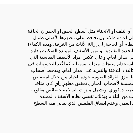
أو التلف أو الانحناء مثل أسطح الجص أو الجدران الجافة
ًا إلى إعادة طلاء، بل تحافظ على مظهرها الأصلي طوال
حطام أو الحاجة إلى إزالة الأثاث من الغرفة. وهذه الكفاءة
يد التقليدية. وتتميز الأسقف الممتدة السكنية بإدارة
لى مدار العام. وعلى عكس مواد الأسقف القياسية التي
باستخدام منتجات منزلية بسيطة. كما تُعد التحسينات في
تكاليف التدفئة والتبريد على مدار العام. ويلاحظ أصحاب
 تعزز الفوائد الصوتية جودة الحياة من خلال امتصاص
صميمية لأصحاب المنازل تحقيق مظهرٍ راقٍ كان متاحًا
 أي نمط ديكوري. وتشمل ميزات السلامة خصائص مقاومة
ت من التلف. وبذلك، تقضي نظام الأسقف الممتدة
 العمر، وعدم اتساق الملمس الذي يعاني منه السطح