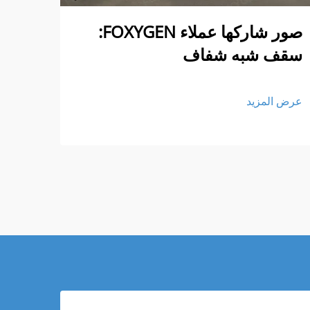
صور شاركها عملاء FOXYGEN:
شحنات FOXYGEN
سقف شبه شفاف
عرض ا
عرض المزيد