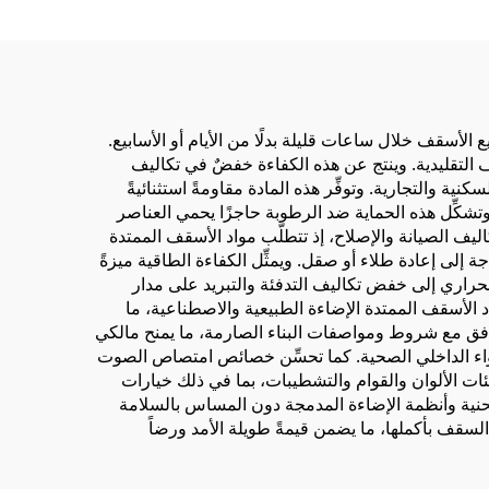
للعرض التجاري
الأسقف خلال ساعات قليلة بدلًا من الأيام أو الأسابيع.
قف التقليدية. وينتج عن هذه الكفاءة خفضٌ في تكاليف
نية والتجارية. وتوفِّر هذه المادة مقاومةً استثنائيةً
 وتشكِّل هذه الحماية ضد الرطوبة حاجزًا يحمي العناصر
ليف الصيانة والإصلاح، إذ تتطلّب مواد الأسقف الممتدة
 إلى إعادة طلاء أو صقل. ويمثِّل الكفاءة الطاقية ميزةً
حراري إلى خفض تكاليف التدفئة والتبريد على مدار
اد الأسقف الممتدة الإضاءة الطبيعية والاصطناعية، ما
وافق مع شروط ومواصفات البناء الصارمة، ما يمنح مالكي
لهواء الداخلي الصحية. كما تحسِّن خصائص امتصاص الصوت
ئات الألوان والقوام والتشطيبات، بما في ذلك خيارات
منحنية وأنظمة الإضاءة المدمجة دون المساس بالسلامة
لسقف بأكملها، ما يضمن قيمةً طويلة الأمد ورضاً