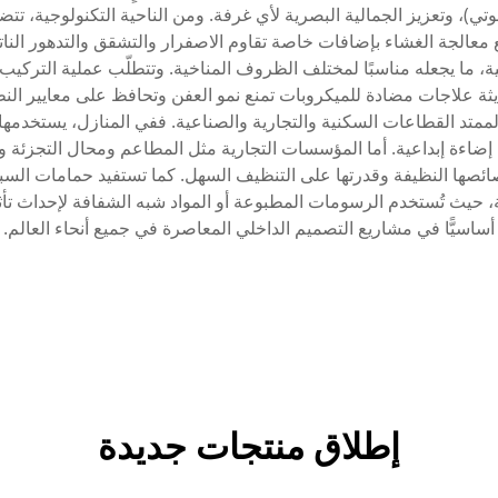
ي)، وتعزيز الجمالية البصرية لأي غرفة. ومن الناحية التكنولوجية، تت
 معالجة الغشاء بإضافات خاصة تقاوم الاصفرار والتشقق والتدهور النات
ئية، ما يجعله مناسبًا لمختلف الظروف المناخية. وتتطلّب عملية الترك
يثة علاجات مضادة للميكروبات تمنع نمو العفن وتحافظ على معايير الن
متد القطاعات السكنية والتجارية والصناعية. ففي المنازل، يستخدمه
يم إضاءة إبداعية. أما المؤسسات التجارية مثل المطاعم ومحال التجزئة و
صائصها النظيفة وقدرتها على التنظيف السهل. كما تستفيد حمامات ال
ية، حيث تُستخدم الرسومات المطبوعة أو المواد شبه الشفافة لإحداث تأ
أساسيًّا في مشاريع التصميم الداخلي المعاصرة في جميع أنحاء العالم.
إطلاق منتجات جديدة