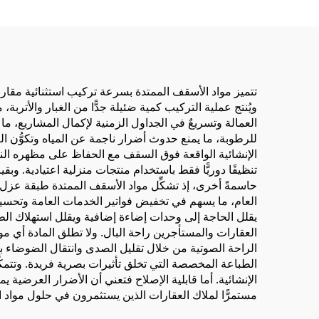
تتميز مواد الأسقف الممتدة بسرعة تركيب استثنائية مقارنةً
ويُنتج عملية التركيب كمية ضئيلة جدًّا من الغبار والأترب
العمالة وتسريعٌ في الجداول الزمنية لإكمال المشاريع، ما يجع
للرطوبة، ما يمنع حدوث أضرار ناجمة عن المياه وتكوُّن الع
الإنشائية الواقعة فوق السقف مع الحفاظ على مظهره النقي 
تنظيفًا دوريًّا فقط باستخدام منتجات منزلية اعتيادية. وب
حاسمةً أخرى، إذ تشكِّل مواد الأسقف الممتدة طبقة عزل 
العام، ما يسهم في تخفيض فواتير الخدمات العامة وتحسين الا
يقلل الحاجة إلى وحدات إضاءة إضافية ويقلل استهلاك الط
العقارات والمستأجرين راحة البال. ولا تطلق المادة أي 
الراحة الصوتية من خلال تقليل الصدى وانتقال الضوضاء بين
الطباعة المخصصة التي تخلق تأثيرات بصرية فريدة. وتتمكَ
الإنشائية. أما قابلية الإصلاح فتعني أن الأضرار العرضية
مستمرًّا لملاك العقارات الذين يستثمرون في حلول مواد 