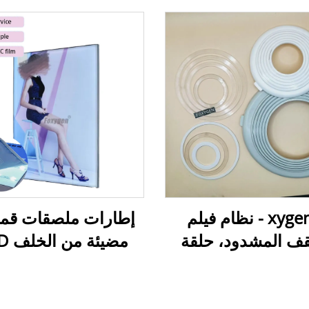
فوxygen - نظام فيلم
إطارات ملصقات قما
ف المشدود، حلقة
 حامل لمبة يستخدم
صندوق إضاءة خارجي 
ء السفلية أو الإنارة
المركّزة
خارجي، صناديق إعلا