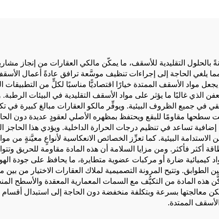
مضيئة
 بالحلول التقليدية للأسقف، ما يمكّن مالكي العقارات من إنجاز مشاريع 
ة، مما يلغي الحاجة إلى إجراءات تنظيف موسَّعة ترافق عادةً أعمال الأس
ل مواد الأسقف الممتدة خيارًا اقتصاديًّا مناسبًا لكلٍّ من التطبيقات السك
فن الذي غالبًا ما يؤثر على مواد الأسقف التقليدية في البيئات الرطبة.
في جميع الظروف البيئية. ويوفِّر مالكو العقارات مبالغ كبيرة في تكا
قيت سطحها مقاومًا للبقع ويحتفظ بمظهره الأصلي لعقودٍ عديدة دون الحاجة
إضافية تساعد في تنظيم درجات الحرارة الداخلية. ويؤدي هذا الحاجز ال
ستدامة البيئية. كما تعزِّز الخصائص الانعكاسية لأنواعٍ معيَّنةٍ من مو
اقة أكثر فأكثر. ومن مزايا السلامة أن هذه المادة مقاومة للحريق وتت
مواد كيميائية ضارة أو مركبات عضوية متطايرة، ما يحافظ على جودة ا
 الطوابق. وتتيح المرونة التصميمية لملاك العقارات الاختيار من بين م
ّن هذه المادة من التكيُّف مع السمات المعمارية المعقدة والأسطح ال
 يمكن معالجتها بسرعة وبتكلفة منخفضة دون الحاجة إلى استبدال أقسام ا
الأسقف الممتدة.