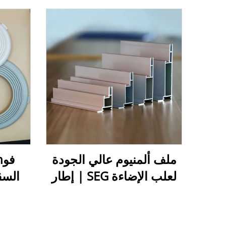
ملف ألمنيوم عالي الجودة
لعلب الإضاءة SEG | إطار
السق
عرض رسومي بدون حواف
لمبة،
مزود بحافة سيليكونية
للأضوا