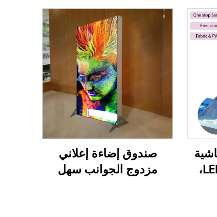
شية
صندوق إضاءة إعلاني
مضيئة من الخلف LED،
مزدوج الجوانب سهل
بدون
التركيب قائم بذاته - إطار
إطار، صندوق إضاءة SEG
من الألومنيوم، صندوق
نية
إضاءة من قماش SEG