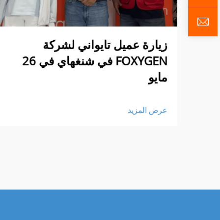
زيارة عميل تايواني لشركة
FOXYGEN في شنغهاي في 26
مايو
عرض المزيد