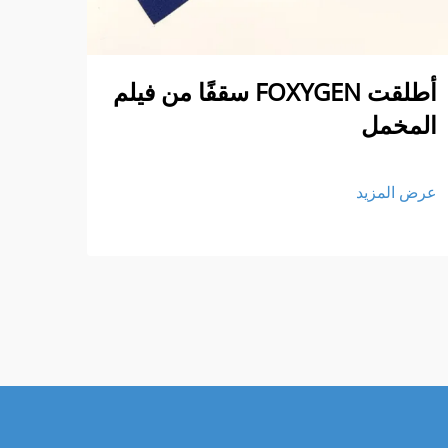
أطلقت FOXYGEN سقفًا من فيلم
سقف
المخمل
عرض ا
عرض المزيد