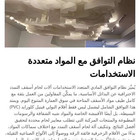
نظام التوافق مع المواد متعددة
الاستخدامات
يُميِّز نظام التوافق المادي المتعدد الاستخدامات آلات لحام أسقف التمدد
الاحترافية عن البدائل الأساسية، ما يمكِّن المقاولين من العمل بثقة مع
كامل طيف مواد الأسقف المتاحة في سوق العمارة المتنوع اليوم. ويمتد
هذا التوافق الشامل ليشمل ليس فقط أفلام البولي فينيل كلورايد (PVC)
البسيطة، بل أيضًا الأقمشة الخاصة والمواد شبه الشفافة والرسومات
المطبوعة والمنتجات المركبة التي تتطلب معايير لحام محددة لتحقيق
أفضل النتائج. وتتكيف آلة لحام أسقف التمدد مع اختلاف سماكات المواد،
بدءًا من الأفلام الزخرفية فائقة الرقة ووصولًا إلى الألواح الصناعية الثقيلة،
حيث تقوم تلقائيًّا بضبط الضغط وتوزيع الحرارة لضمان الانصهار السليم