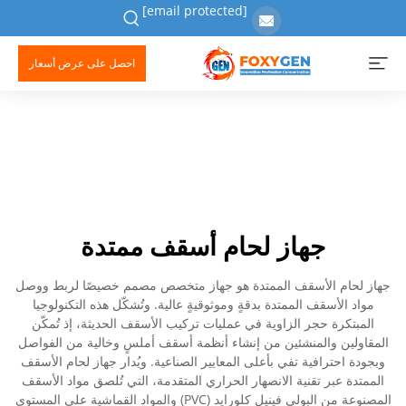
[email protected]
احصل على عرض أسعار
جهاز لحام أسقف ممتدة
جهاز لحام الأسقف الممتدة هو جهاز متخصص مصمم خصيصًا لربط ووصل
مواد الأسقف الممتدة بدقةٍ وموثوقيةٍ عالية. وتُشكّل هذه التكنولوجيا
المبتكرة حجر الزاوية في عمليات تركيب الأسقف الحديثة، إذ تُمكّن
المقاولين والمنشئين من إنشاء أنظمة أسقف أملسٍ وخالية من الفواصل
وبجودة احترافية تفي بأعلى المعايير الصناعية. ويُدار جهاز لحام الأسقف
الممتدة عبر تقنية الانصهار الحراري المتقدمة، التي تُلصق مواد الأسقف
المصنوعة من البولي فينيل كلورايد (PVC) والمواد القماشية على المستوى