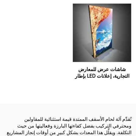
أدوات تركيب، مسطرة
شاشات عرض للمعارض
التجارية، إعلانات LED بإطار
من الألومنيوم بدون إطار،
صندوق إضاءة داخلي LED،
كشك إعلاني داخلي من
القماش المضيء
تُقدِّم آلة لحام الأسقف الممتدة قيمة استثنائية للمقاولين
ومحترفي التركيب بفضل كفاءتها البارزة وفعاليتها من حيث
التكلفة. ويقلِّل هذا المعدات بشكلٍ كبيرٍ من أوقات إنجاز المشاريع