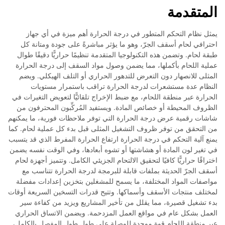
المتقدمة
يمثل نظام التحكم المتطور في درجة الحرارة أهم ميزة في أي جهاز
احترافي لحام أسقف الجرّ، وهو ما يؤثر مباشرةً على جودة ومتانة كل
طبقة لحام. وتضمن هذه التكنولوجيا المتقدمة تنظيمًا حراريًّا دقيقًا طوال
عملية اللحام بأكملها، مما يضمن وصول مواد السقف إلى درجة الحرارة
المثلى للانصهار دون التعرض للتدهور الحراري أو التلف الهيكلي. ويضم
النظام عدة مستشعرات لدرجة الحرارة تراقب باستمرار مستويات
الحرارة عبر منطقة اللحام، مع ضبط الإخراج تلقائيًّا لتعويض التغيرات في
الظروف المحيطة أو خصائص المادة. ويستفيد المُركِّبون المحترفون من
شاشات رقمية عرض درجة الحرارة التي توفر ملاحظات فورية، ما يمكنهم
من التحقق من توفر ظروف التشغيل المثلى قبل بدء كل عملية لحام. كما
يمنع آلية التحكم في درجة الحرارة ارتفاع الحرارة المفرط الذي قد يتسبب
في تغير لون المادة أو هشاشتها أو تشوه أبعادها، وفي الوقت نفسه يضمن
اختراقًا حراريًّا كافيًا لتحقيق الالتحام الجزيئي الكامل. وتتميز أجهزة لحام
أسقف الجرّ الحديثة بملفات قابلة للبرمجة لدرجة الحرارة تتناسب مع
مواصفات المواد المختلفة، ما يسمح للمشغلين بتخزين إعدادات مفضلة
لمختلف منتجات الأسقف وأسماكها. وتتيح قدرات التسخين السريعة أوقات
بدء تشغيل قصيرة، مما يقلل من تأخير المشاريع ويزيد من كفاءة سير
العمل بشكل عام في مواقع العمل المزدحمة. ويضمن الاتساق الحراري
عبر منطقة اللحام قوة موحدة للوصلة على طول طول المفصل بالكامل،