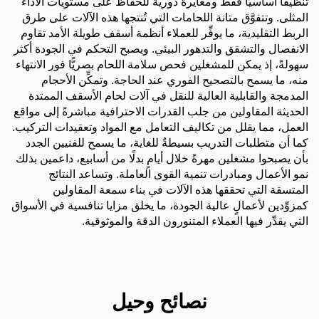
تنظيفًا أساسيًّا فقط ومعايرة دوريةً للحفاظ على مستويات الأداء
المثلى. وتتفوَّق متانة اللحامات التي تُنتجها هذه الآلات على طرق
الربط التقليدية، ما يوفِّر للعملاء أنظمة أسقف طويلة الأمد تقاوم
الانفصال والتشقق والتدهور البيئي. ويصبح التحكم في الجودة أكثر
سهولةً، إذ يمكن للمشغلين فحص سلامة اللحام بصريًّا فور الانتهاء
منه، ما يسمح بالتصحيح الفوري عند الحاجة. وتمكِّن الأحجام
المدمجة والقابلية العالية للنقل في آلات لحام الأسقف الممتدة
الحديثة المقاولين من جلب القدرات الاحترافية مباشرةً إلى مواقع
العمل، مما يقلل من تكاليف التعامل مع المواد وتعقيدات التركيب.
كما أن متطلبات التدريب بسيطةٌ للغاية، ما يسمح للفنيين الجدد
بأن يصبحوا مشغلين مهرةً خلال أيامٍ بدلًا من أسابيع، داعمين بذلك
نمو الأعمال ومبادرات تنمية القوى العاملة. وتساعد النتائج
المتسقة التي تحققها هذه الآلات في بناء سمعة المقاولين
كمزوِّدين لأعمالٍ عالية الجودة، ما يخلق مزايا تنافسية في الأسواق
التي يقدِّر فيها العملاء المتنورون الدقة والموثوقية.
نصائح وحيل