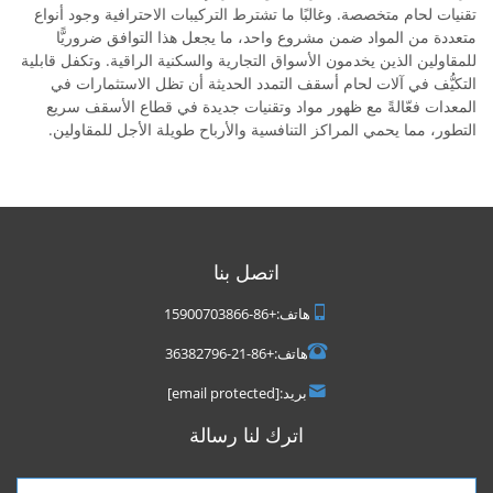
تقنيات لحام متخصصة. وغالبًا ما تشترط التركيبات الاحترافية وجود أنواع
متعددة من المواد ضمن مشروع واحد، ما يجعل هذا التوافق ضروريًّا
للمقاولين الذين يخدمون الأسواق التجارية والسكنية الراقية. وتكفل قابلية
التكيُّف في آلات لحام أسقف التمدد الحديثة أن تظل الاستثمارات في
المعدات فعّالةً مع ظهور مواد وتقنيات جديدة في قطاع الأسقف سريع
التطور، مما يحمي المراكز التنافسية والأرباح طويلة الأجل للمقاولين.
اتصل بنا
هاتف:
+86-15900703866
هاتف:
+86-21-36382796
بريد:
[email protected]
اترك لنا رسالة