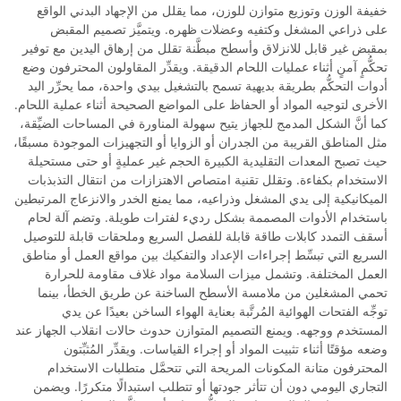
خفيفة الوزن وتوزيع متوازن للوزن، مما يقلل من الإجهاد البدني الواقع
على ذراعي المشغل وكتفيه وعضلات ظهره. ويتميَّز تصميم المقبض
بمقبض غير قابل للانزلاق وأسطح مبطَّنة تقلل من إرهاق اليدين مع توفير
تحكُّمٍ آمنٍ أثناء عمليات اللحام الدقيقة. ويقدِّر المقاولون المحترفون وضع
أدوات التحكُّم بطريقة بديهية تسمح بالتشغيل بيدي واحدة، مما يحرِّر اليد
الأخرى لتوجيه المواد أو الحفاظ على المواضع الصحيحة أثناء عملية اللحام.
كما أنَّ الشكل المدمج للجهاز يتيح سهولة المناورة في المساحات الضيِّقة،
مثل المناطق القريبة من الجدران أو الزوايا أو التجهيزات الموجودة مسبقًا،
حيث تصبح المعدات التقليدية الكبيرة الحجم غير عمليةٍ أو حتى مستحيلة
الاستخدام بكفاءة. وتقلل تقنية امتصاص الاهتزازات من انتقال التذبذبات
الميكانيكية إلى يدي المشغل وذراعيه، مما يمنع الخدر والانزعاج المرتبطين
باستخدام الأدوات المصممة بشكل رديء لفترات طويلة. وتضم آلة لحام
أسقف التمدد كابلات طاقة قابلة للفصل السريع وملحقات قابلة للتوصيل
السريع التي تبسِّط إجراءات الإعداد والتفكيك بين مواقع العمل أو مناطق
العمل المختلفة. وتشمل ميزات السلامة مواد غلاف مقاومة للحرارة
تحمي المشغلين من ملامسة الأسطح الساخنة عن طريق الخطأ، بينما
توجِّه الفتحات الهوائية المُرتَّبة بعناية الهواء الساخن بعيدًا عن يدي
المستخدم ووجهه. ويمنع التصميم المتوازن حدوث حالات انقلاب الجهاز عند
وضعه مؤقتًا أثناء تثبيت المواد أو إجراء القياسات. ويقدِّر المُثبِّتون
المحترفون متانة المكونات المريحة التي تتحمَّل متطلبات الاستخدام
التجاري اليومي دون أن تتأثر جودتها أو تتطلب استبدالًا متكررًا. ويضمن