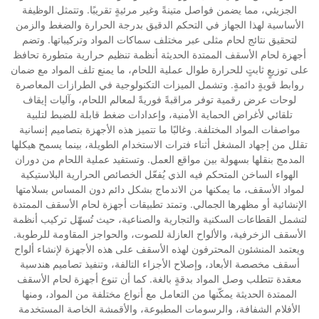
الجزيئي، مما يضمن فواصل متينةً وغير مرئيةٍ تقريبًا. وتتمثل الوظيفة
الأساسية لهذا الجهاز في التحكم الدقيق بدرجة الحرارة والضغط والزمن
لتحقيق نتائج لحام مثلى عبر مختلف سماكات المواد وتركيباتها. وتضم
أجهزة لحام الأسقف الممتدة الحديثة أنظمة تنظيم حرارية متطورة تحافظ
على توزيعٍ ثابتٍ للحرارة طوال عملية اللحام، ما يمنع تلف المواد مع ضمان
روابط قويةٍ دائمةٍ. وتشمل الميزات التكنولوجية في الطرازات المعاصرة
لوحات عرض رقمية توفر مراقبةً فوريةً لمعالم اللحام، وآليات إيقاف
تلقائي لأغراض الحماية الأمنية، وإعدادات ضغط قابلة للضبط لتلبية
مواصفات المواد المختلفة. وغالبًا ما تتميز هذه الأجهزة بتصاميم إنسانية
تقلل من إجهاد المشغل أثناء فترات الاستخدام الطويلة، بينما يسمح هيكلها
المدمج بنقلها بسهولة بين مواقع العمل. وتستفيد عملية اللحام من دوران
الهواء الساخن المتحكم فيه الذي يُفعّل الخصائص الحرارية البلاستيكية
لمواد الأسقف، ما يمكنها من الاندماج بشكل دائم دون المساس بسلامتها
الإنشائية أو مظهرها الجمالي. وتمتد تطبيقات أجهزة لحام الأسقف الممتدة
لتشمل القطاعات السكنية والتجارية والصناعية، حيث تُسهّل تركيب أنظمة
الأسقف الزخرفية، والألواح العازلة للصوت، والحواجز المقاومة للرطوبة.
ويعتمد المنشئون المحترفون لهذه الأسقف على هذه الأجهزة لإنشاء ألواح
أسقف مخصصة الأبعاد، وإصلاح الأجزاء التالفة، وتنفيذ تصاميم هندسية
معقدة تتطلب وصل المواد بدقةٍ بالغة. كما أن تنوع أجهزة لحام الأسقف
الممتدة الحديثة يمكّنها من التعامل مع أنواع مختلفة من المواد، ومنها
الأفلام الشفافة، والرسومات المطبوعة، والأقمشة الخاصة المستخدمة