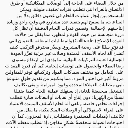
من خلال القضاء على الحاجة إلى الوصلات الميكانيكية أو طرق
الالتصاق بالغراء التي تتطلب فترات تجفيف طويلة. ويمكن
للمستخدمين إنجاز عمليات اللحام في غضون دقائق بدلًا من
الساعات، ما يسمح لهم بتنفيذ عدة مشاريع في وقتٍ واحدٍ وزيادة
إنتاجيتهم الإجمالية. وتضمن قدرات اللحام الدقيقة أن تظل كل
درزة متجانسة من حيث القوة والمظهر، مما يقلل من حالات
العودة للإصلاح (Callbacks) والمطالبات المتعلقة بالضمان التي
قد تؤثر سلبًا على ربحية المشروع. ويقدِّر محترفو التركيب كيف
تُنشئ آلة لحام الأسقف الممتدة وصلات غير مرئية تعزِّز الجودة
الجمالية العامة للتركيبات النهائية، ما يؤدي إلى ارتفاع مستوى
رضا العملاء والحصول على توصيات إيجابية. كما أن قدرة المعدات
على التعامل مع مختلف سماكات المواد وتركيباتها توفر للمقاولين
مرونةً أكبر في اختيار المواد، مما يمكنهم من تقديم حلولٍ متنوعةٍ
تلبي متطلبات العملاء المحددة وقيود الميزانية. وتبقى تكاليف
التشغيل منخفضةً للغاية، إذ يستهلك عملية اللحام كميةً ضئيلةً
نسبيًّا من الكهرباء دون إنتاج أي نفايات أو انبعاثات ضارة تتطلب
إجراءات تخلُّص خاصة. وتلغي آلة لحام الأسقف الممتدة الاعتماد
على الغراء الاستهلاكي أو الوصلات الميكانيكية، ما يقلل من
تكاليف الإمدادات المستمرة ومتطلبات إدارة المخزون. كما أن
احتياجات الصيانة منخفضةٌ بشكلٍ مفاجئ، إذ تتطلب معظم الآلات