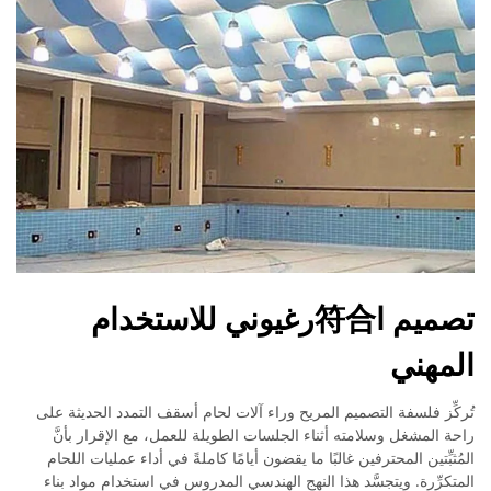
تصميم ا符合رغيوني للاستخدام
المهني
تُركِّز فلسفة التصميم المريح وراء آلات لحام أسقف التمدد الحديثة على
راحة المشغل وسلامته أثناء الجلسات الطويلة للعمل، مع الإقرار بأنَّ
المُثبِّتين المحترفين غالبًا ما يقضون أيامًا كاملةً في أداء عمليات اللحام
المتكرِّرة. ويتجسَّد هذا النهج الهندسي المدروس في استخدام مواد بناء