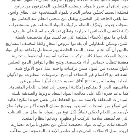
دون إلحاق أي ضرر بالمواد. ويستفيد المُنصِّبون المحترفون من برامج
مُسبَّقة الضبط تُحسِّن معايير اللحام للمواد المستخدمة على نطاق واسع،
مما يلغي الحاجة إلى التخمين ويقلل من منحنى التعلُّم عند التعامل مع
منتجات جديدة. ويُعرِّف النظام تركيبات المواد المختلفة عبر مستشعرات
ذكية تكتشف الخصائص الحرارية وتطبِّق تعديلاتٍ مناسبةً على ظروف
اللحام، ما يمنع الأخطاء المكلفة التي قد تُفسد مواد متخصصة باهظة
الثمن. ويمكن للمقاولين أن يقدموا عروض أسعارٍ واثقةً لمختلف المشاريع،
عالمين أن آلة لحام أسقف التمدد الخاصة بهم ستتعامل بكفاءة مع أي مواد
يحددها العملاء، سواءً كانت تركيبات سكنية أساسية أو تطبيقات تجارية
معقدة تتطلّب خصائص أداء متخصصة. ويتيح نظام التوافق الدمج السلس
لأنواع متعددة من المواد ضمن تركيبات واحدة، مثل دمج الألواح شبه
الشفافة مع الأقسام غير الشفافة أو دمج الرسومات المطبوعة مع الألوان
الصلبة. وهذه المرونة تفتح آفاق تصميم جديدة تُميِّز المقاولين عن
منافسيهم الذين لا يمتلكون إمكانية الوصول إلى تقنيات اللحام المتقدمة.
كما يدعم قدرة الآلة على معالجة المواد المعاد تدويرها والصديقة للبيئة
المبادرات المتعلقة بالاستدامة، مع الحفاظ على نفس جودة النتائج العالية
التي تُتوقَّع من المنتجات التقليدية. ويصبح ضمان الجودة أكثر موثوقيةً نظرًا
لأن معايير اللحام تُحسَّن تلقائيًّا لكل نوع من المواد، ما يقلل من التباينات
التي قد تُضعف سلامة التركيب أو مظهره. ويدعم النظام المتعدد
الاستخدامات تركيبات مواد مخصصة تُمكِّن من تحقيق تأثيرات معمارية
فريدة، مثل الانتقالات التدريجية أو عناصر الإضاءة المدمجة التي تتطلّب