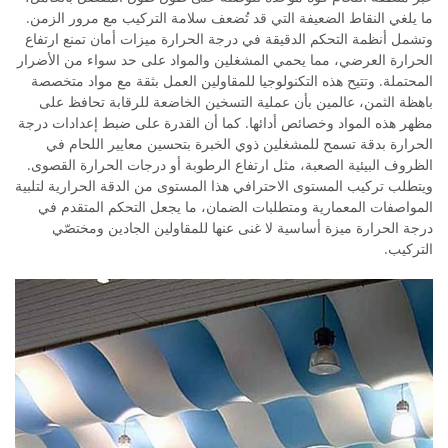
ما يلغي النقاط الضعيفة التي قد تُضعف سلامة التركيب مع مرور الزمن.
وتشمل أنظمة التحكم الدقيقة في درجة الحرارة ميزات أمان تمنع ارتفاع
الحرارة العرضي، مما يحمي المشغلين والمواد على حد سواء من الأضرار
المحتملة. وتتيح هذه التكنولوجيا للمقاولين العمل بثقة مع مواد متخصصة
باهظة الثمن، عالمين بأن عملية التسخين الخاضعة للرقابة تحافظ على
مظهر هذه المواد وخصائص أدائها. كما أن القدرة على ضبط إعدادات درجة
الحرارة بدقة تسمح للمشغلين ذوي الخبرة بتحسين معايير اللحام في
الظروف البيئية الصعبة، مثل ارتفاع الرطوبة أو درجات الحرارة القصوى.
ويتطلب تركيب المستوى الاحترافي هذا المستوى من الدقة الحرارية لتلبية
المواصفات المعمارية ومتطلبات الضمان، ما يجعل التحكم المتقدم في
درجة الحرارة ميزة أساسية لا غنى عنها للمقاولين الجادين ومختصّي
التركيب.