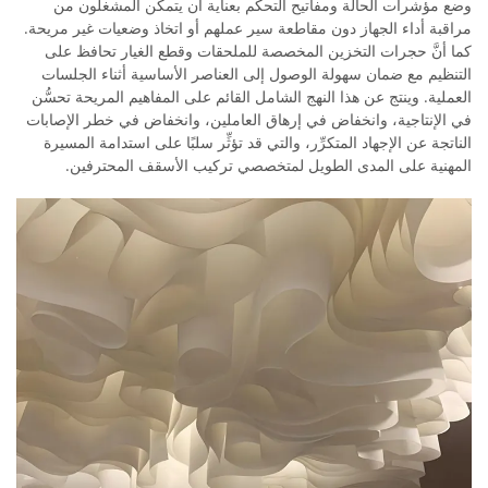
وضع مؤشرات الحالة ومفاتيح التحكُّم بعناية أن يتمكَّن المشغلون من
مراقبة أداء الجهاز دون مقاطعة سير عملهم أو اتخاذ وضعيات غير مريحة.
كما أنَّ حجرات التخزين المخصصة للملحقات وقطع الغيار تحافظ على
التنظيم مع ضمان سهولة الوصول إلى العناصر الأساسية أثناء الجلسات
العملية. وينتج عن هذا النهج الشامل القائم على المفاهيم المريحة تحسُّن
في الإنتاجية، وانخفاض في إرهاق العاملين، وانخفاض في خطر الإصابات
الناتجة عن الإجهاد المتكرِّر، والتي قد تؤثِّر سلبًا على استدامة المسيرة
المهنية على المدى الطويل لمتخصصي تركيب الأسقف المحترفين.