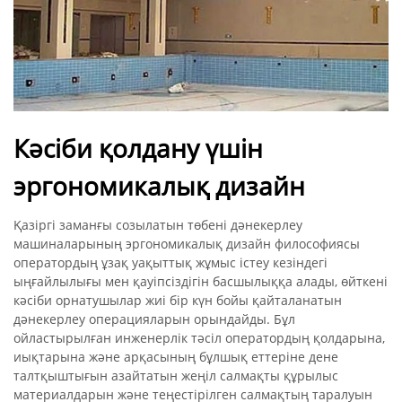
Кәсіби қолдану үшін
эргономикалық дизайн
Қазіргі заманғы созылатын төбені дәнекерлеу
машиналарының эргономикалық дизайн философиясы
оператордың ұзақ уақыттық жұмыс істеу кезіндегі
ыңғайлылығы мен қауіпсіздігін басшылыққа алады, өйткені
кәсіби орнатушылар жиі бір күн бойы қайталанатын
дәнекерлеу операцияларын орындайды. Бұл
ойластырылған инженерлік тәсіл оператордың қолдарына,
иықтарына және арқасының бұлшық еттеріне дене
талтқыштығын азайтатын жеңіл салмақты құрылыс
материалдарын және теңестірілген салмақтың таралуын