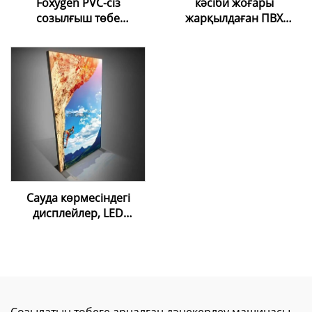
Foxygen PVC-сіз
кәсіби жоғары
созылғыш төбе
жарқылдаған ПВХ
пленкасы, Harppon суық
созылатын төбе |
орнату
Таңдаулы шешімдер
ыңғайландырғыштары,
және тегін үлгілер
шпатель, орнату
құралдары, шпатель
Сауда көрмесіндегі
дисплейлер, LED
жарнамалық алюминий
рамасыз шамдық тақта,
ішкі орындарға
арналған LED тұрақ,
жарнамалық мата
шамдық тақта