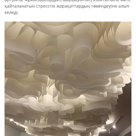
қайталанатын стресстік жарақаттардың төмендеуіне алып
келеді.