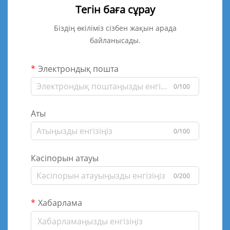
Тегін баға сұрау
Біздің өкіліміз сізбен жақын арада
байланысады.
Электрондық пошта
0/100
Аты
0/100
Кәсіпорын атауы
0/200
Хабарлама