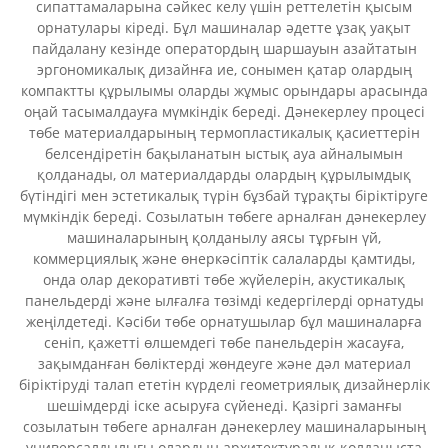
сипаттамаларына сәйкес келу үшін реттелетін қысым
орнатулары кіреді. Бұл машиналар әдетте ұзақ уақыт
пайдалану кезінде оператордың шаршауын азайтатын
эргономикалық дизайнға ие, сонымен қатар олардың
компактты құрылымы оларды жұмыс орындары арасында
оңай тасымалдауға мүмкіндік береді. Дәнекерлеу процесі
төбе материалдарының термопластикалық қасиеттерін
белсендіретін бақыланатын ыстық ауа айналымын
қолданады, ол материалдарды олардың құрылымдық
бүтіндігі мен эстетикалық түрін бұзбай тұрақты біріктіруге
мүмкіндік береді. Созылатын төбеге арналған дәнекерлеу
машиналарының қолданылу аясы тұрғын үй,
коммерциялық және өнеркәсіптік салаларды қамтиды,
онда олар декоративті төбе жүйелерін, акустикалық
панельдерді және ылғалға төзімді кедергілерді орнатуды
жеңілдетеді. Кәсіби төбе орнатушылар бұл машиналарға
сеніп, қажетті өлшемдегі төбе панельдерін жасауға,
зақымданған бөліктерді жөндеуге және дәл материал
біріктіруді талап ететін күрделі геометриялық дизайнерлік
шешімдерді іске асыруға сүйенеді. Қазіргі заманғы
созылатын төбеге арналған дәнекерлеу машиналарының
универсалдылығы олардың архитектуралық қолданыста