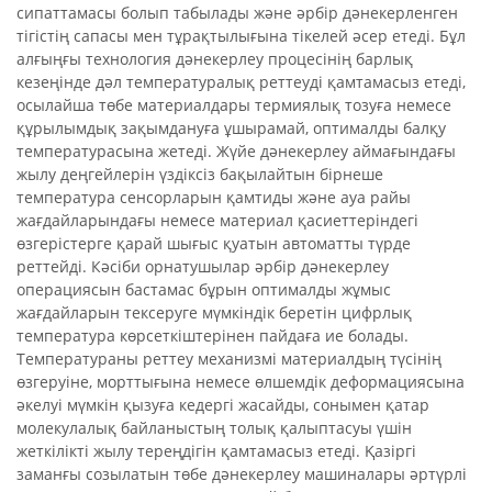
сипаттамасы болып табылады және әрбір дәнекерленген
тігістің сапасы мен тұрақтылығына тікелей әсер етеді. Бұл
алғыңғы технология дәнекерлеу процесінің барлық
кезеңінде дәл температуралық реттеуді қамтамасыз етеді,
осылайша төбе материалдары термиялық тозуға немесе
құрылымдық зақымдануға ұшырамай, оптималды балқу
температурасына жетеді. Жүйе дәнекерлеу аймағындағы
жылу деңгейлерін үздіксіз бақылайтын бірнеше
температура сенсорларын қамтиды және ауа райы
жағдайларындағы немесе материал қасиеттеріндегі
өзгерістерге қарай шығыс қуатын автоматты түрде
реттейді. Кәсіби орнатушылар әрбір дәнекерлеу
операциясын бастамас бұрын оптималды жұмыс
жағдайларын тексеруге мүмкіндік беретін цифрлық
температура көрсеткіштерінен пайдаға ие болады.
Температураны реттеу механизмі материалдың түсінің
өзгеруіне, морттығына немесе өлшемдік деформациясына
әкелуі мүмкін қызуға кедергі жасайды, сонымен қатар
молекулалық байланыстың толық қалыптасуы үшін
жеткілікті жылу тереңдігін қамтамасыз етеді. Қазіргі
заманғы созылатын төбе дәнекерлеу машиналары әртүрлі