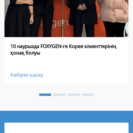
10 наурызда FOXYGEN-ге Корея клиенттерінің
қонақ болуы
Көбірек қарау