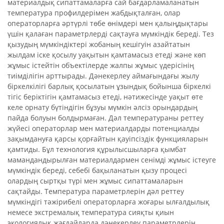
материалдық сипаттамаларға сай бағдарламаланатын
температура профилдерімен жабдықталған, олар
операторларға әртүрлі төбе өнімдері мен қалыңдықтары
үшін қалаған параметрлерді сақтауға мүмкіндік береді. Тез
қызудың мүмкіндіктері жобаның кешігуін азайтатын
жылдам іске қосылу уақытын қамтамасыз етеді және көп
жұмыс істейтін объектілерде жалпы жұмыс үдерісінің
тиімділігін арттырады. Дәнекерлеу аймағындағы жылу
біркелкілігі барлық қосылатын ұзындық бойынша біркелкі
тігіс беріктігін қамтамасыз етеді, нәтижесінде уақыт өте
келе орнату бүтіндігін бұзуы мүмкін әлсіз орындардың
пайда болуын болдырмаған. Дәл температураны реттеу
жүйесі операторлар мен материалдарды потенциалды
зақымдануға қарсы қорғайтын қауіпсіздік функцияларын
қамтиды. Бұл технология құрылысшыларға қымбат
мамандандырылған материалдармен сенімді жұмыс істеуге
мүмкіндік береді, себебі бақыланатын қызу процесі
олардың сыртқы түрі мен жұмыс сипаттамаларын
сақтайды. Температура параметрлерін дәл реттеу
мүмкіндігі тәжірибелі операторларға жоғары ылғалдылық
немесе экстремалық температура сияқты қиын
экологиялық жағдайларда дәнекерлеу параметрлерін