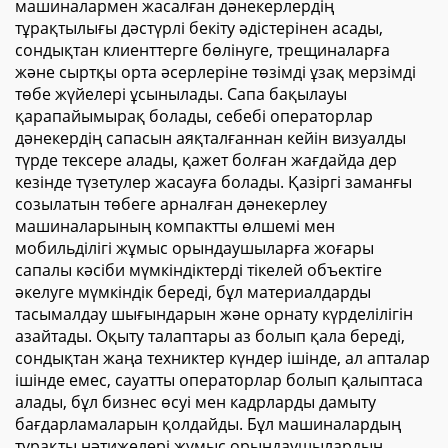
машиналармен жасалған дәнекерлердің
тұрақтылығы дәстүрлі бекіту әдістерінен асады,
сондықтан клиенттерге бөлінуге, трещиналарға
және сыртқы орта әсерлеріне төзімді ұзақ мерзімді
төбе жүйелері ұсынылады. Сапа бақылауы
қарапайымырақ болады, себебі операторлар
дәнекердің сапасын аяқталғаннан кейін визуалды
түрде тексере алады, қажет болған жағдайда дер
кезінде түзетулер жасауға болады. Қазіргі заманғы
созылатын төбеге арналған дәнекерлеу
машиналарының компактты өлшемі мен
мобильділігі жұмыс орындаушыларға жоғары
сапалы кәсіби мүмкіндіктерді тікелей объектіге
әкелуге мүмкіндік береді, бұл материалдарды
тасымалдау шығындарын және орнату күрделілігін
азайтады. Оқыту талаптары аз болып қала береді,
сондықтан жаңа техниктер күндер ішінде, ал апталар
ішінде емес, сауатты операторлар болып қалыптаса
алады, бұл бизнес өсуі мен кадрларды дамыту
бағдарламаларын қолдайды. Бұл машиналардың
тұрақты нәтижелері жұмыс орындаушылардың