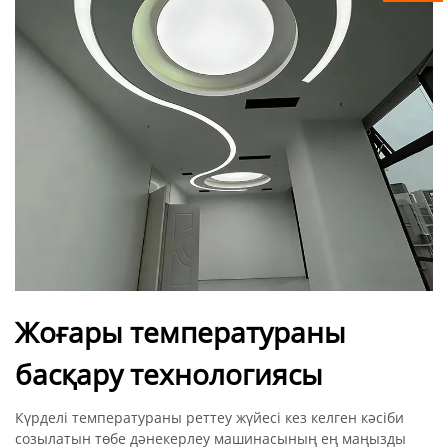
Жоғары температураны
басқару технологиясы
Күрделі температураны реттеу жүйесі кез келген кәсіби
созылатын төбе дәнекерлеу машинасының ең маңызды