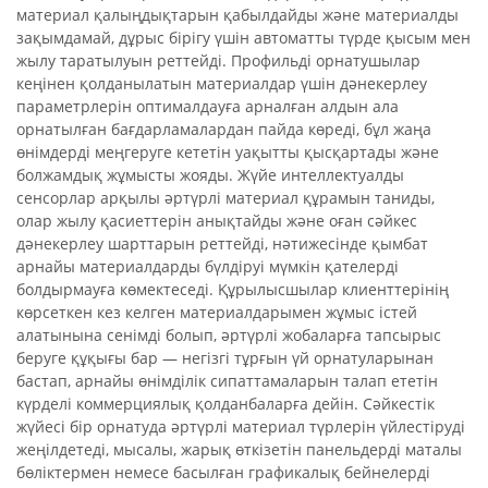
материал қалыңдықтарын қабылдайды және материалды
зақымдамай, дұрыс бірігу үшін автоматты түрде қысым мен
жылу таратылуын реттейді. Профильді орнатушылар
кеңінен қолданылатын материалдар үшін дәнекерлеу
параметрлерін оптималдауға арналған алдын ала
орнатылған бағдарламалардан пайда көреді, бұл жаңа
өнімдерді меңгеруге кететін уақытты қысқартады және
болжамдық жұмысты жояды. Жүйе интеллектуалды
сенсорлар арқылы әртүрлі материал құрамын таниды,
олар жылу қасиеттерін анықтайды және оған сәйкес
дәнекерлеу шарттарын реттейді, нәтижесінде қымбат
арнайы материалдарды бүлдіруі мүмкін қателерді
болдырмауға көмектеседі. Құрылысшылар клиенттерінің
көрсеткен кез келген материалдарымен жұмыс істей
алатынына сенімді болып, әртүрлі жобаларға тапсырыс
беруге құқығы бар — негізгі тұрғын үй орнатуларынан
бастап, арнайы өнімділік сипаттамаларын талап ететін
күрделі коммерциялық қолданбаларға дейін. Сәйкестік
жүйесі бір орнатуда әртүрлі материал түрлерін үйлестіруді
жеңілдетеді, мысалы, жарық өткізетін панельдерді маталы
бөліктермен немесе басылған графикалық бейнелерді