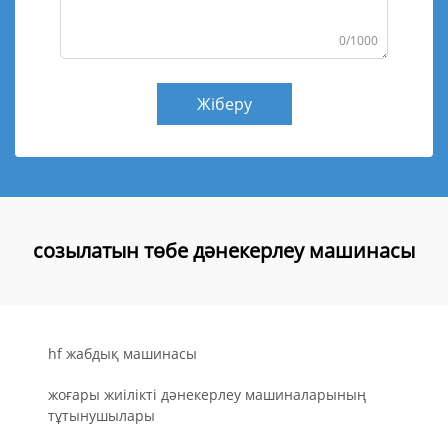
0/1000
Жіберу
созылатын төбе дәнекерлеу машинасы
hf жабдық машинасы
жоғары жиілікті дәнекерлеу машиналарының
тұтынушылары