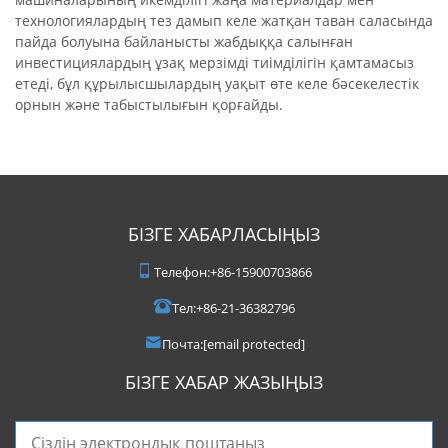
технологиялардың тез дамып келе жатқан таван саласында
пайда болуына байланысты жабдыққа салынған
инвестициялардың ұзақ мерзімді тиімділігін қамтамасыз
етеді, бұл құрылысшылардың уақыт өте келе бәсекелестік
орнын және табыстылығын қорғайды.
БІЗГЕ ХАБАРЛАСЫҢЫЗ
Телефон:
+86-15900703866
Тел:
+86-21-36382796
Почта:
[email protected]
БІЗГЕ ХАБАР ЖАЗЫҢЫЗ