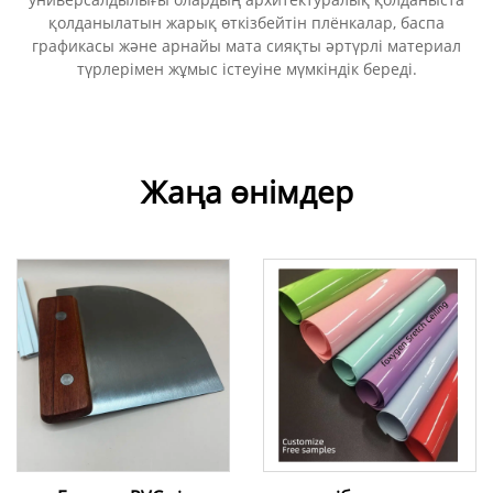
қолданылатын жарық өткізбейтін плёнкалар, баспа
графикасы және арнайы мата сияқты әртүрлі материал
түрлерімен жұмыс істеуіне мүмкіндік береді.
Жаңа өнімдер