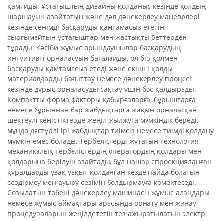
қамтиды. Ұстағыштың дизайны қолданыс кезінде қолдың
шаршауын азайтатын және дәл дәнекерлеу маневрлері
кезінде сенімді басқаруды қамтамасыз ететін
сырғымайтын ұстағыштар мен жастықты беттерден
тұрады. Кәсіби жұмыс орындаушылар басқарудың
интуитивті орналасуын бағалайды, ол бір қолмен
басқаруды қамтамасыз етеді және екінші қолды
материалдарды бағыттау немесе дәнекерлеу процесі
кезінде дұрыс орналасуды сақтау үшін бос қалдырады.
Компактты форма факторы қабырғаларға, бұрыштарға
немесе бұрыннан бар жабдықтарға жақын орналасқан
шектеулі кеңістіктерде жеңіл жылжуға мүмкіндік береді,
мұнда дәстүрлі ірі жабдықтар тиімсіз немесе тиімді қолдану
мүмкін емес болады. Тербелістерді жұтатын технология
механикалық тербелістердің оператордың қолдары мен
қолдарына берілуін азайтады, бұл нашар спроекцияланған
құралдарды ұзақ уақыт қолданған кезде пайда болатын
сездірмеу мен ауыру сезімін болдырмауға көмектеседі.
Созылатын төбені дәнекерлеу машинасы жұмыс алаңдары
немесе жұмыс аймақтары арасында орнату мен жинау
процедураларын жеңілдететін тез ажыратылатын электр