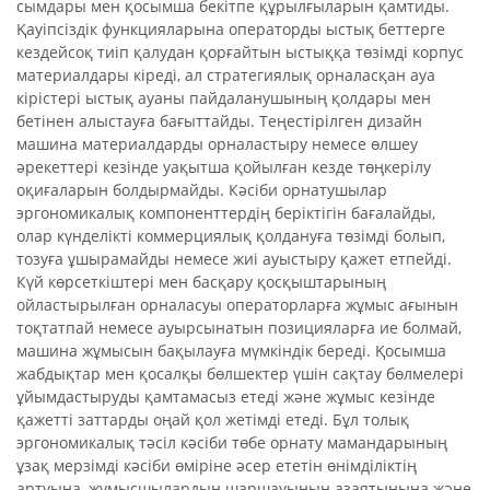
сымдары мен қосымша бекітпе құрылғыларын қамтиды.
Қауіпсіздік функцияларына операторды ыстық беттерге
кездейсоқ тиіп қалудан қорғайтын ыстыққа төзімді корпус
материалдары кіреді, ал стратегиялық орналасқан ауа
кірістері ыстық ауаны пайдаланушының қолдары мен
бетінен алыстауға бағыттайды. Теңестірілген дизайн
машина материалдарды орналастыру немесе өлшеу
әрекеттері кезінде уақытша қойылған кезде төңкерілу
оқиғаларын болдырмайды. Кәсіби орнатушылар
эргономикалық компоненттердің беріктігін бағалайды,
олар күнделікті коммерциялық қолдануға төзімді болып,
тозуға ұшырамайды немесе жиі ауыстыру қажет етпейді.
Күй көрсеткіштері мен басқару қосқыштарының
ойластырылған орналасуы операторларға жұмыс ағынын
тоқтатпай немесе ауырсынатын позицияларға ие болмай,
машина жұмысын бақылауға мүмкіндік береді. Қосымша
жабдықтар мен қосалқы бөлшектер үшін сақтау бөлмелері
ұйымдастыруды қамтамасыз етеді және жұмыс кезінде
қажетті заттарды оңай қол жетімді етеді. Бұл толық
эргономикалық тәсіл кәсіби төбе орнату мамандарының
ұзақ мерзімді кәсіби өміріне әсер ететін өнімділіктің
артуына, жұмысшылардың шаршауының азаятынына және