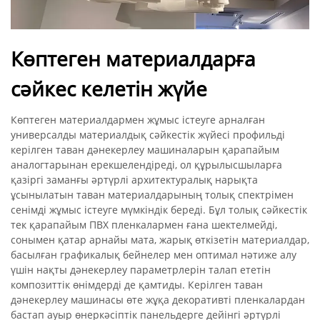
Көптеген материалдарға
сәйкес келетін жүйе
Көптеген материалдармен жұмыс істеуге арналған
универсалды материалдық сәйкестік жүйесі профильді
керілген таван дәнекерлеу машиналарын қарапайым
аналогтарынан ерекшелендіреді, ол құрылысшыларға
қазіргі заманғы әртүрлі архитектуралық нарықта
ұсынылатын таван материалдарының толық спектрімен
сенімді жұмыс істеуге мүмкіндік береді. Бұл толық сәйкестік
тек қарапайым ПВХ пленкалармен ғана шектелмейді,
сонымен қатар арнайы мата, жарық өткізетін материалдар,
басылған графикалық бейнелер мен оптимал нәтиже алу
үшін нақты дәнекерлеу параметрлерін талап ететін
композиттік өнімдерді де қамтиды. Керілген таван
дәнекерлеу машинасы өте жұқа декоративті пленкалардан
бастап ауыр өнеркәсіптік панельдерге дейінгі әртүрлі