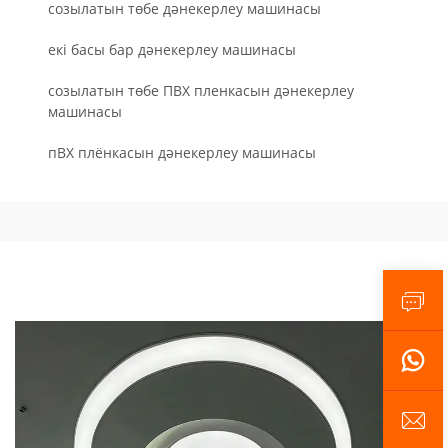
созылатын төбе дәнекерлеу машинасы
екі басы бар дәнекерлеу машинасы
созылатын төбе ПВХ пленкасын дәнекерлеу
машинасы
пВХ плёнкасын дәнекерлеу машинасы