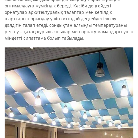
оптималдауға мүмкіндік береді. Кәсіби деңгейдегі
орнатулар архитектуралық талаптар мен кепілдік
шарттарын орындау үшін осындай деңгейдегі жылу
дәлдігін талап етеді, сондықтан алғыңғы температураны
реттеу – қатаң құрылысшылар мен орнату мамандары үшін
міндетті сипаттама болып табылады.