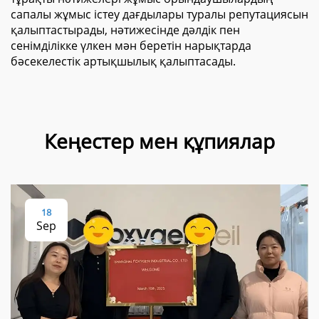
сапалы жұмыс істеу дағдылары туралы репутациясын
қалыптастырады, нәтижесінде дәлдік пен
сенімділікке үлкен мән беретін нарықтарда
бәсекелестік артықшылық қалыптасады.
Кеңестер мен құпиялар
18
Sep