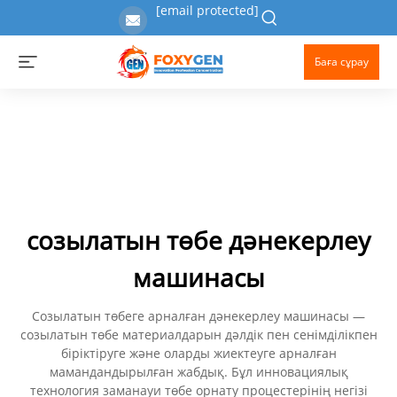
[email protected]
Баға сұрау
созылатын төбе дәнекерлеу
машинасы
Созылатын төбеге арналған дәнекерлеу машинасы —
созылатын төбе материалдарын дәлдік пен сенімділікпен
біріктіруге және оларды жиектеуге арналған
мамандандырылған жабдық. Бұл инновациялық
технология заманауи төбе орнату процестерінің негізі