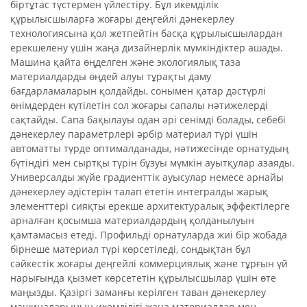
біртұтас түстермен үйлестіру. Бұл икемділік
құрылысшыларға жоғары деңгейлі дәнекерлеу
технологиясына қол жетпейтін басқа құрылысшылардан
ерекшелену үшін жаңа дизайнерлік мүмкіндіктер ашады.
Машина қайта өңделген және экологиялық таза
материалдарды өңдей алуы тұрақты даму
бағдарламаларын қолдайды, сонымен қатар дәстүрлі
өнімдерден күтілетін сол жоғары сапалы нәтижелерді
сақтайды. Сапа бақылауы одан әрі сенімді болады, себебі
дәнекерлеу параметрлері әрбір материал түрі үшін
автоматты түрде оптималданады, нәтижесінде орнатудың
бүтіндігі мен сыртқы түрін бұзуы мүмкін ауытқулар азаяды.
Универсалды жүйе градиенттік ауысулар немесе арнайы
дәнекерлеу әдістерін талап ететін интегралды жарық
элементтері сияқты ерекше архитектуралық эффектілерге
арналған қосымша материалдардың қолданылуын
қамтамасыз етеді. Профильді орнатуларда жиі бір жобада
бірнеше материал түрі көрсетіледі, сондықтан бұл
сәйкестік жоғары деңгейлі коммерциялық және тұрғын үй
нарығында қызмет көрсететін құрылысшылар үшін өте
маңызды. Қазіргі заманғы керілген таван дәнекерлеу
машиналарының икемділігі жаңа материалдар мен