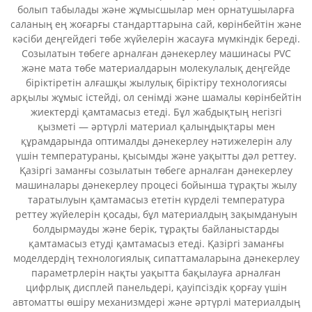
болып табылады және жұмысшылар мен орнатушыларға
саланың ең жоғарғы стандарттарына сай, көрінбейтін және
кәсіби деңгейдегі төбе жүйелерін жасауға мүмкіндік береді.
Созылатын төбеге арналған дәнекерлеу машинасы PVC
және мата төбе материалдарын молекулалық деңгейде
біріктіретін алғашқы жылулық біріктіру технологиясы
арқылы жұмыс істейді, ол сенімді және шамалы көрінбейтін
жиектерді қамтамасыз етеді. Бұл жабдықтың негізгі
қызметі — әртүрлі материал қалыңдықтары мен
құрамдарында оптималды дәнекерлеу нәтижелерін алу
үшін температураны, қысымды және уақытты дәл реттеу.
Қазіргі заманғы созылатын төбеге арналған дәнекерлеу
машиналары дәнекерлеу процесі бойынша тұрақты жылу
таратылуын қамтамасыз ететін күрделі температура
реттеу жүйелерін қосады, бұл материалдың зақымдануын
болдырмауды және берік, тұрақты байланыстарды
қамтамасыз етуді қамтамасыз етеді. Қазіргі заманғы
моделдердің технологиялық сипаттамаларына дәнекерлеу
параметрлерін нақты уақытта бақылауға арналған
цифрлық дисплей панельдері, қауіпсіздік қорғау үшін
автоматты өшіру механизмдері және әртүрлі материалдың