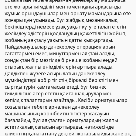
Созылатын төбеге арналған дәнекерлеу машинасы
өте жоғары тиімділігі мен төмен құны арқасында
жұмыс орындаушылар мен орнату мамандарына өте
жоғары құн ұсынады. Бұл жабдық механикалық
бекіткіштерді немесе ұзақ уақыт күтуге талап ететін
желімдеу әдістерін қолданудың қажеттілігін жойып,
жобаның аяқталу уақытын қатты қысқартады.
Пайдаланушылар дәнекерлеу операцияларын
сағаттармен емес, минуттармен аяқтай алады,
сондықтан бір мезгілде бірнеше жобаны өңдей
отырып, жалпы өнімділіктерін арттыра алады.
Дәлдікпен жүзеге асырылатын дәнекерлеу
мүмкіндіктері әрбір тігістің біркелкі беріктігі мен
сыртқы түрін қамтамасыз етеді, бұл бизнес
тиімділігіне әсер ететін қайта шақырулар мен
кепілдік талаптарын азайтады. Кәсіби орнатушылар
созылатын төбеге арналған дәнекерлеу
машинасының көрінбейтін тігістер жасауын
бағалайды, бұл аяқталған орнатулардың жалпы
эстетикалық сапасын арттырады, нәтижесінде
клиенттің қанағаттану деңгейі жоғарылайды және оң