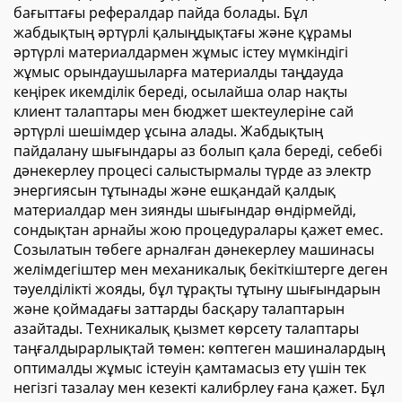
бағыттағы рефералдар пайда болады. Бұл
жабдықтың әртүрлі қалыңдықтағы және құрамы
әртүрлі материалдармен жұмыс істеу мүмкіндігі
жұмыс орындаушыларға материалды таңдауда
кеңірек икемділік береді, осылайша олар нақты
клиент талаптары мен бюджет шектеулеріне сай
әртүрлі шешімдер ұсына алады. Жабдықтың
пайдалану шығындары аз болып қала береді, себебі
дәнекерлеу процесі салыстырмалы түрде аз электр
энергиясын тұтынады және ешқандай қалдық
материалдар мен зиянды шығындар өндірмейді,
сондықтан арнайы жою процедуралары қажет емес.
Созылатын төбеге арналған дәнекерлеу машинасы
желімдегіштер мен механикалық бекіткіштерге деген
тәуелділікті жояды, бұл тұрақты тұтыну шығындарын
және қоймадағы заттарды басқару талаптарын
азайтады. Техникалық қызмет көрсету талаптары
таңғалдырарлықтай төмен: көптеген машиналардың
оптималды жұмыс істеуін қамтамасыз ету үшін тек
негізгі тазалау мен кезекті калибрлеу ғана қажет. Бұл