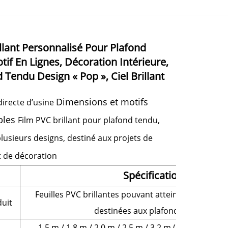
llant Personnalisé Pour Plafond
otif En Lignes, Décoration Intérieure,
 Tendu Design « Pop », Ciel Brillant
Dimensions et motifs
directe d’usine
bles
Film PVC brillant pour plafond tendu,
lusieurs designs, destiné aux projets de
t de décoration
Spécification
Feuilles PVC brillantes pouvant atteindre 6 mètres
uit
destinées aux plafonds tendus
1,5 m / 1,8 m / 2,0 m / 2,5 m / 3,2 m (largeurs per