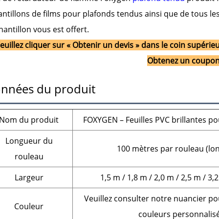
ntillons de films pour plafonds tendus ainsi que de tous le
hantillon vous est offert.
euillez cliquer sur « Obtenir un devis » dans le coin supér
Obtenez un coupon
nnées du produit
Nom du produit
FOXYGEN – Feuilles PVC brillantes po
Longueur du
100 mètres par rouleau (lo
rouleau
Largeur
1,5 m / 1,8 m / 2,0 m / 2,5 m / 3
Veuillez consulter notre nuancier p
Couleur
couleurs personnalis