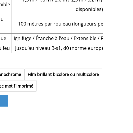
nible
disponibles)
du
100 mètres par rouleau (longueurs personnalisées 
que
Ignifuge / Étanche à l'eau / Extensible / Facile à netto
 feu
Jusqu’au niveau B-s1, d0 (norme européenne de sécu
monochrome
Film brillant bicolore ou multicolore
vec motif imprimé
n