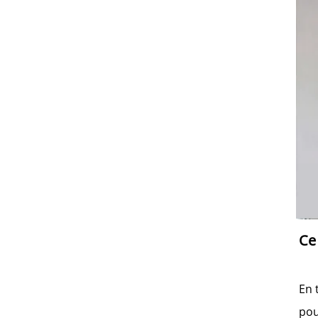
Ce
En 
pou