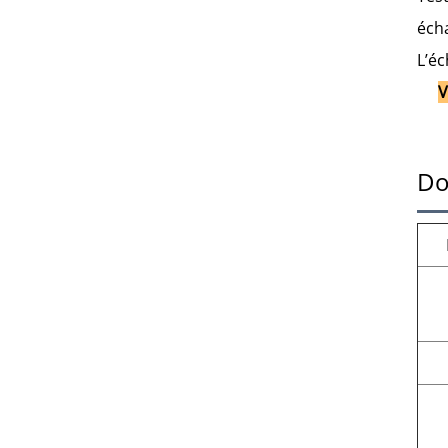
écha
L’éc
V
Do