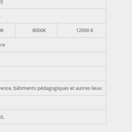
0)
e
0K
8000K
12000 K
ure
rence, bâtiments pédagogiques et autres lieux
UL