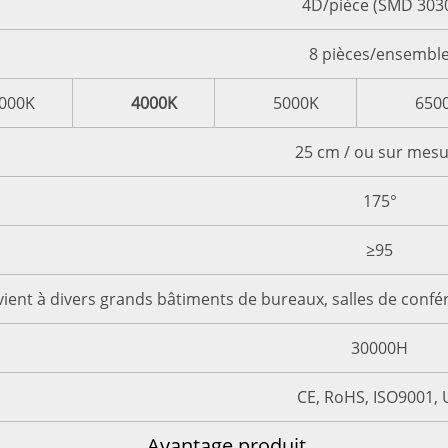
4D/pièce (SMD 303
8 pièces/ensembl
000K
4000K
5000K
650
25 cm / ou sur mes
175°
≥95
ient à divers grands bâtiments de bureaux, salles de confé
30000H
CE, RoHS, ISO9001, 
Avantage produit