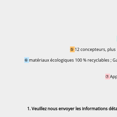
⑤ 
12 concepteurs, plus
⑥ 
matériaux écologiques 100 % recyclables ; Ga
⑦ 
App
1. Veuillez nous envoyer les informations détai