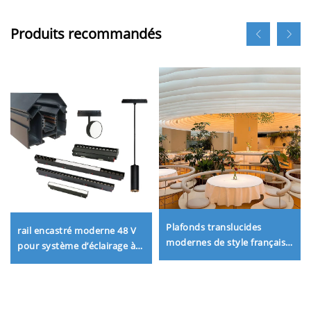
Produits recommandés
Plafonds translucides
rail encastré moderne 48 V
modernes de style français,
pour système d’éclairage à
à monter soi-même –
rail magnétique LED adapté
Plafonds ondulés de qualité
aux plafonds tendus sous
A avec système de
tension
suspension en aluminium