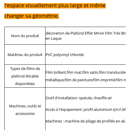
l'espace visuellement plus large et même
changer sa géométrie.
décoration de Plafond Effet Miroir Film Très Bril
Nom du produit
en Laque
Matériau du produit
PVC polyvinyl chloride
Types de films de
Film brillant,film mat,film satin,film translucide;
plafond étirable
métallique;film de peinture;film imprimé;film mir
disponibles
Outil d'installation: spatule, chauffe-air
Machines, outils et
Accès à l'équipement: profil aluminium ((H,F,M,W
accessoires
Machines : machine de pliage de profilés en alu