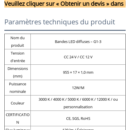
Veuillez cliquer sur « Obtenir un devis » dans
Paramètres techniques du produit
Nom du
Bandes LED diffuses – G1-3
produit
Tension
CC 24 V / CC 12 V
d'entrée
Dimensions
955 × 17 × 1,0 mm
(mm)
Puissance
12W/M
nominale
3000 K / 4000 K / 5000 K / 6000 K / 12000 K / ou
Couleur
personnalisation
CERTIFICATIO
CE, SGS, RoHS
N
Flux lumineux
130 lm / Éclairages