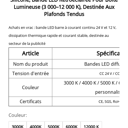
Lumineuse (3 000–12 000 K), Destinée Aux
Plafonds Tendus
Achats en vrac : bande LED barre à courant continu 24 V et 12 V,
dissipation thermique rapide et courant stable, destinée au
secteur de la publicité
Article
Spécificatio
Nom du produit
Bandes LED diffuses
Tension d'entrée
CC 24 V / CC 12 V
3000 K / 4000 K / 5000 K / 6000
Couleur
personnalisati
Certificats
CE, SGS, RoHS, U
Couleur:
3000K
4000K
5000K
6000K
12000 K