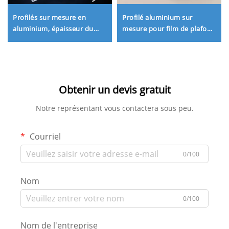
Profilés sur mesure en
Profilé aluminium sur
aluminium, épaisseur du
mesure pour film de plafond
mur, boîte lumineuse
tendu, rail en tissu tendu
murale en aluminium et
pour rideau
tissu, boîte lumineuse SEG
pour promotion et
exposition
Obtenir un devis gratuit
Notre représentant vous contactera sous peu.
Courriel
0/100
Nom
0/100
Nom de l'entreprise