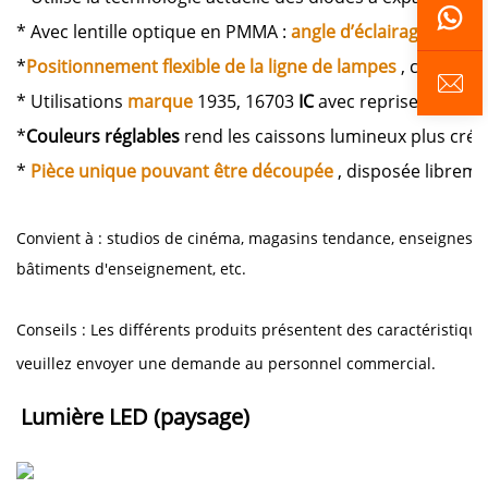
* Avec lentille optique en PMMA :
angle d’éclairage de 17
*
Positionnement flexible de la ligne de lampes
, connecte
* Utilisations
marque
1935, 16703
IC
avec reprise au point
*
Couleurs réglables
rend les caissons lumineux plus créat
*
Pièce unique pouvant être découpée
, disposée libreme
Convient à : studios de cinéma, magasins tendance, enseignes 
bâtiments d'enseignement, etc.
Conseils : Les différents produits présentent des caractéristique
veuillez envoyer une demande au personnel commercial.
Lumière LED (paysage) 