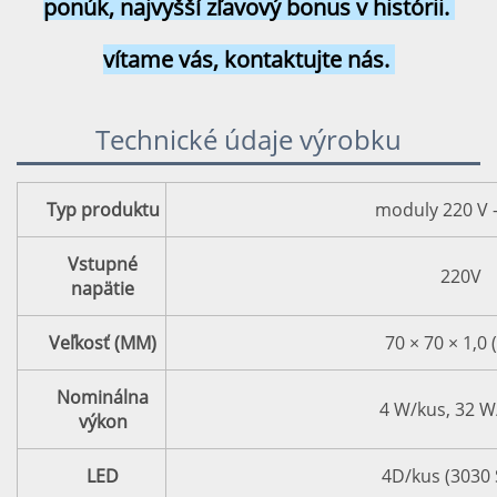
ponúk, najvyšší zľavový bonus v histórii. 
vítame vás, kontaktujte nás. 
Technické údaje výrobku
Typ produktu
moduly 220 V 
Vstupné
220V
napätie
Veľkosť (MM)
70 × 70 × 1,0
Nominálna
4 W/kus, 32 W
výkon
LED
4D/kus (3030