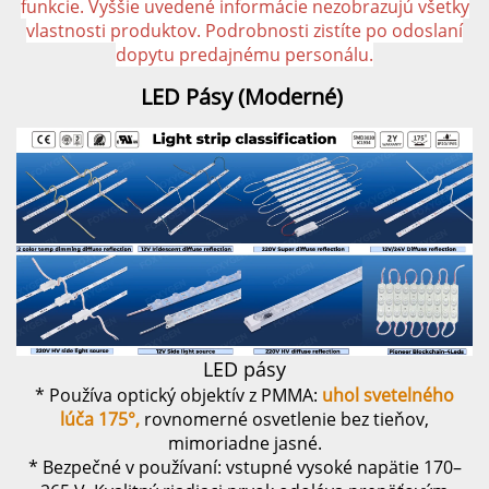
funkcie. Vyššie uvedené informácie nezobrazujú všetky
vlastnosti produktov. Podrobnosti zistíte po odoslaní
dopytu predajnému personálu.
LED 
Pásy 
(Moderné) 
LED pásy
* Používa optický objektív z PMMA:
uhol svetelného
lúča 175°,
rovnomerné osvetlenie bez tieňov,
mimoriadne jasné.
* Bezpečné v používaní: vstupné vysoké napätie 170–