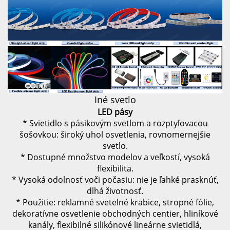
Iné svetlo
LED pásy
* Svietidlo s pásikovým svetlom a rozptyľovacou
šošovkou: široký uhol osvetlenia, rovnomernejšie
svetlo.
* Dostupné množstvo modelov a veľkostí, vysoká
flexibilita.
* Vysoká odolnosť voči počasiu: nie je ľahké prasknúť,
dlhá životnosť.
* Použitie: reklamné svetelné krabice, stropné fólie,
dekoratívne osvetlenie obchodných centier, hliníkové
kanály, flexibilné silikónové lineárne svietidlá,