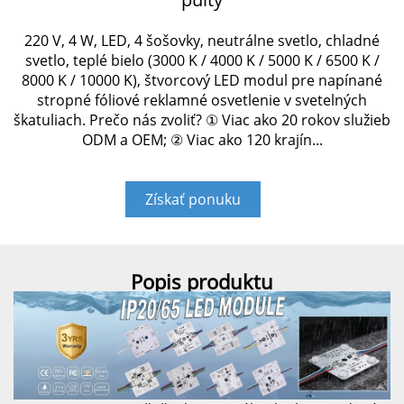
220 V, 4 W, LED, 4 šošovky, neutrálne svetlo, chladné
svetlo, teplé bielo (3000 K / 4000 K / 5000 K / 6500 K /
8000 K / 10000 K), štvorcový LED modul pre napínané
stropné fóliové reklamné osvetlenie v svetelných
škatuliach. Prečo nás zvoliť? ① Viac ako 20 rokov služieb
ODM a OEM; ② Viac ako 120 krajín...
Získať ponuku
Popis produktu