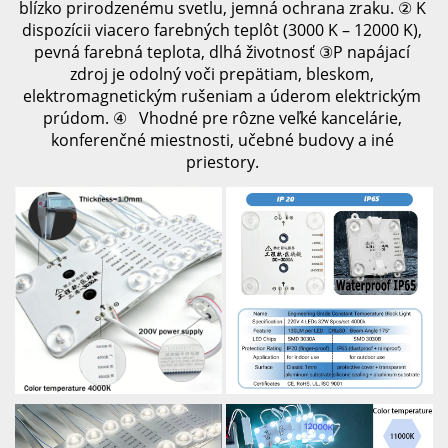
blízko prirodzenému svetlu, jemná ochrana zraku. 
② 
K 
dispozícii viacero farebných teplôt (3000 K – 12000 K), 
pevná farebná teplota, dlhá životnosť 
③P 
napájací 
zdroj je odolný voči prepätiam, bleskom, 
elektromagnetickým rušeniam a úderom elektrickým 
prúdom. 
④   
Vhodné pre rôzne veľké kancelárie, 
konferenčné miestnosti, učebné budovy a iné 
priestory. 