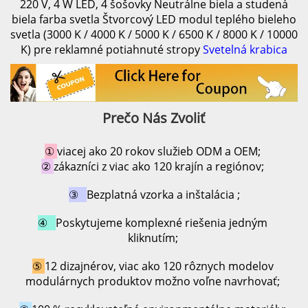
220 V, 4 W LED, 4 šošovky
Neutrálne biela a studená
biela farba svetla
Štvorcový LED modul teplého bieleho
svetla (3000 K / 4000 K / 5000 K / 6500 K / 8000 K / 10000
K) pre reklamné potiahnuté stropy
Svetelná krabica
Prečo Nás Zvoliť 
① 
viacej ako 20 rokov služieb ODM a OEM; 
② 
zákazníci z viac ako 120 krajín a regiónov; 
③   
Bezplatná vzorka a inštalácia 
;
④   
Poskytujeme komplexné riešenia jedným 
kliknutím; 
⑤ 
12 dizajnérov, viac ako 120 rôznych modelov 
modulárnych produktov možno voľne navrhovať; 