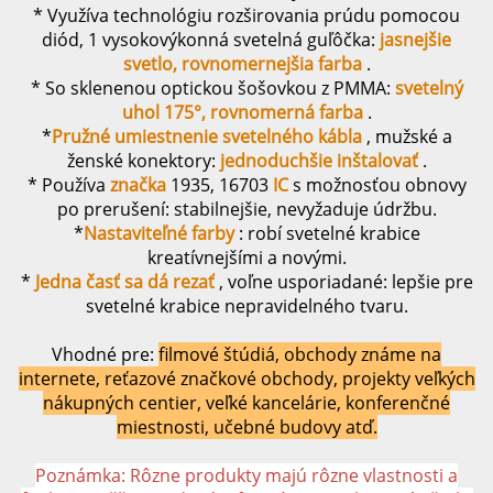
* Využíva technológiu rozširovania prúdu pomocou
diód, 1 vysokovýkonná svetelná guľôčka:
jasnejšie
svetlo, rovnomernejšia farba
.
* So sklenenou optickou šošovkou z PMMA:
svetelný
uhol 175°, rovnomerná farba
.
*
Pružné umiestnenie svetelného kábla
, mužské a
ženské konektory:
jednoduchšie inštalovať
.
* Používa
značka
1935, 16703
IC
s možnosťou obnovy
po prerušení: stabilnejšie, nevyžaduje údržbu.
*
Nastaviteľné farby
: robí svetelné krabice
kreatívnejšími a novými.
*
Jedna časť sa dá rezať
, voľne usporiadané: lepšie pre
svetelné krabice nepravidelného tvaru.
Vhodné pre:
filmové štúdiá, obchody známe na
internete, reťazové značkové obchody, projekty veľkých
nákupných centier, veľké kancelárie, konferenčné
miestnosti, učebné budovy atď.
Poznámka: Rôzne produkty majú rôzne vlastnosti a