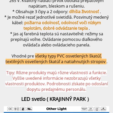
265 V. Kvalitný riadiaci prvok odoláva prepäťovým
napätiam, bleskom a rušeniu.
* Obsahuje 3 čipy a 2 odpory:
dlhšia životnosť
.
* Je možné rezať jednotlivé svietidlá. Posvinutý medený
kábel:
požiarna odolnosť, odolnosť voči nízkym
teplotám, dobré odvádzanie tepla
.
* Jas aj farebná teplota sú nastaviteľné: režimy sa
prepínajú voľne. Ovládanie pomocou diaľkového
ovládača alebo ovládacieho panela.
Vhodné pre
všetky typy PVC osvetlených škatúľ,
textilných osvetlených škatúľ a natiahnutých stropov
.
Tipy:
Rôzne produkty majú rôzne vlastnosti a funkcie.
Vyššie uvedené informácie nezobrazujú všetky
vlastnosti produktov. Podrobnosti získate po odoslaní
dopytu predajnému personálu.
LED svetlo ( 
KRAJINNÝ PARK 
）