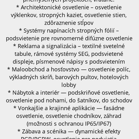
* Architektonické osvetlenie – osvetlenie 
výklenkov, stropných kaziet, osvetlenie stien, 
zdôraznenie stĺpov 
* Systémy napínacích stropných fólií – 
podsvietenie pre rovnomerné difúzne osvetlenie 
* Reklama a signalizácia – textilné svetelné 
tabule, rámové systémy SEG, podsvietené 
displeje, písmenové nápisy s podsvietením 
* Maloobchod a hosťovstvo — osvetlenie políc, 
výkladných skríň, barových pultov, hotelových 
lobby 
* Nábytok a interiér — podskriňové osvetlenie, 
osvetlenie pod nohami, do šatníkov, do schodov 
* Vonkajšie a krajinné aplikácie — fasádne 
osvetlenie, osvetlenie chodníkov, záhrad 
(možnosti s ochranou IP65/IP67) 
* Zábava a scénika — dynamické efekty 
RGB/RGBW, osvetlenie pre podujatia 