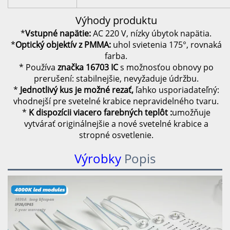
Výhody produktu
*
Vstupné napätie:
AC 220 V, nízky úbytok napätia.
*
Optický objektív z PMMA:
uhol svietenia 175°, rovnaká
farba.
* Používa
značka 16703 IC
s možnosťou obnovy po
prerušení: stabilnejšie, nevyžaduje údržbu.
*
Jednotlivý kus je možné rezať,
ľahko usporiadateľný:
vhodnejší pre svetelné krabice nepravidelného tvaru.
*
K dispozícii viacero farebných teplôt
:
umožňuje
vytvárať originálnejšie a nové svetelné krabice a
stropné osvetlenie.
Výrobky
Popis