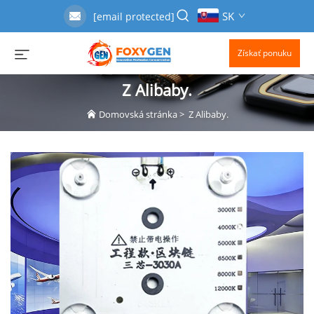
SK
[email protected]
Získať ponuku
Z Alibaby.
Domovská stránka
>
Z Alibaby.