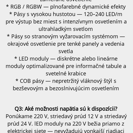
* RGB / RGBW — plnofarebné dynamické efekty 
* Pásy s vysokou hustotou — 120–240 LED/m 
pre výstup bez miest s intenzívnym osvetlením a 
ultrahladkým svetlom 
* Pásy so stranovým vyžarovacím systémom — 
okrajové osvetlenie pre tenké panely a vedenia 
svetla 
* LED moduly — diskrétne alebo lineárne 
moduly optimalizované pre informačné tabule a 
svetelné krabice 
* COB pásy — nepretržitý vláknový štýl s 
bezševovým a bezoslnivujúcim osvetlením 
Q3: Aké možnosti napätia sú k dispozícii? 
Ponúkame 220 V, striedavý prúd 12 V a striedavý 
prúd 24 V. 
lED moduly na 220 V bežia priamo z 
elektrickej siete — nevyžadujú vonkajší riadiaci 