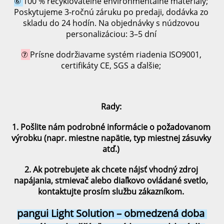
⑥ 
100 % recyklovateľné environmentálne materiály; 
Poskytujeme 3-ročnú záruku po predaji, dodávka zo 
skladu do 24 hodín. Na objednávky s núdzovou 
personalizáciou: 3–5 dní 
⑦ 
Prísne dodržiavame systém riadenia ISO9001, 
certifikáty CE, SGS a ďalšie; 
Rady: 
1. Pošlite nám podrobné informácie o požadovanom 
výrobku (napr. miestne napätie, typ miestnej zásuvky 
atď.) 
2. Ak potrebujete 
ak chcete nájsť vhodný zdroj 
napájania, stmievač alebo diaľkovo ovládané svetlo, 
kontaktujte prosím službu zákazníkom. 
pangui Light Solution – obmedzená doba 