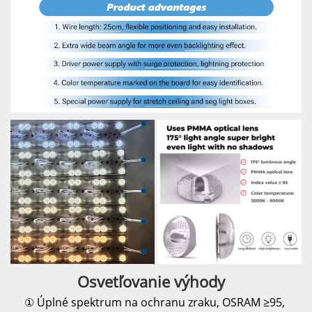
Osvetľovanie 
výhody   
① 
Úplné spektrum na ochranu zraku, OSRAM ≥95, 