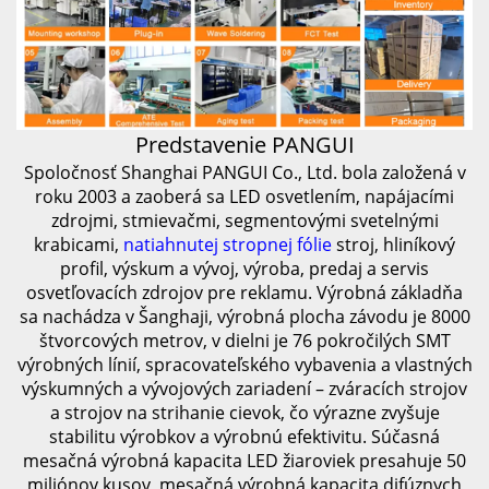
Predstavenie PANGUI
Spoločnosť Shanghai PANGUI Co., Ltd. bola založená v
roku 2003 a zaoberá sa LED osvetlením, napájacími
zdrojmi, stmievačmi, segmentovými svetelnými
krabicami,
natiahnutej stropnej fólie
stroj, hliníkový
profil, výskum a vývoj, výroba, predaj a servis
osvetľovacích zdrojov pre reklamu. Výrobná základňa
sa nachádza v Šanghaji, výrobná plocha závodu je 8000
štvorcových metrov, v dielni je 76 pokročilých SMT
výrobných línií, spracovateľského vybavenia a vlastných
výskumných a vývojových zariadení – zváracích strojov
a strojov na strihanie cievok, čo výrazne zvyšuje
stabilitu výrobkov a výrobnú efektivitu. Súčasná
mesačná výrobná kapacita LED žiaroviek presahuje 50
miliónov kusov, mesačná výrobná kapacita difúznych