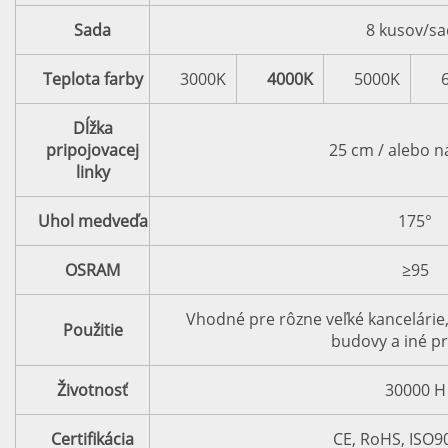
Sada
8 kusov/sa
Teplota farby
3000K
4000K
5000K
Dĺžka
pripojovacej
25 cm / alebo n
linky
Uhol medveďa
175°
OSRAM
≥95
Vhodné pre rôzne veľké kancelárie
Použitie
budovy a iné pr
Životnosť
30000 H
Certifikácia
CE, RoHS, ISO9