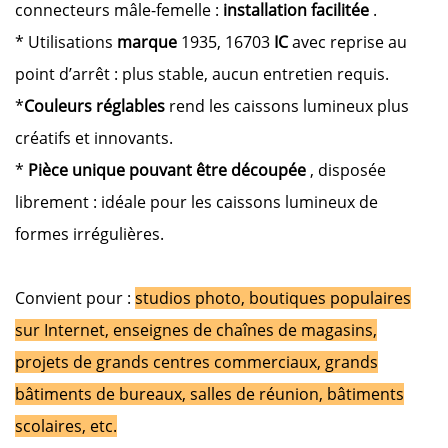
connecteurs mâle-femelle :
installation facilitée
.
* Utilisations
marque
1935, 16703
IC
avec reprise au
point d’arrêt : plus stable, aucun entretien requis.
*
Couleurs réglables
rend les caissons lumineux plus
créatifs et innovants.
*
Pièce unique pouvant être découpée
, disposée
librement : idéale pour les caissons lumineux de
formes irrégulières.
Convient pour :
studios photo, boutiques populaires
sur Internet, enseignes de chaînes de magasins,
projets de grands centres commerciaux, grands
bâtiments de bureaux, salles de réunion, bâtiments
scolaires, etc.