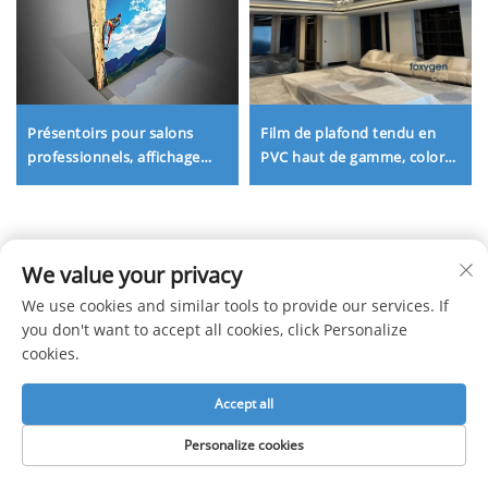
Présentoirs pour salons
Film de plafond tendu en
professionnels, affichage
PVC haut de gamme, coloré,
publicitaire LED, boîte
brillant et laqué, avec
lumineuse intérieure sans
finition ultra-brillante | Idéal
cadre en aluminium,
pour la décoration
support publicitaire en tissu
intérieure et des plafonds
We value your privacy
avec éclairage LED
modernes
Obtenir un devis gratuit
We use cookies and similar tools to provide our services. If
Notre représentant vous contactera sous peu.
you don't want to accept all cookies, click Personalize
cookies.
Courriel
Accept all
0/100
Personalize cookies
Nom