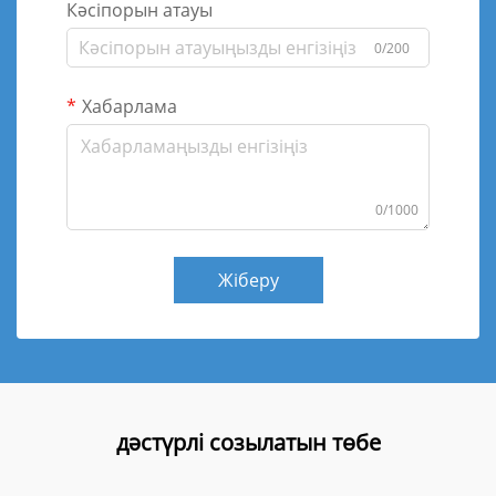
Кәсіпорын атауы
0/200
Хабарлама
0/1000
Жіберу
дәстүрлі созылатын төбе