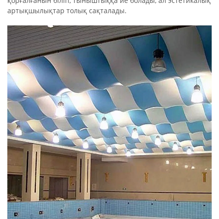
қорғалғанын біліп, тыныштыққа ие болады, ал эстетикалық
артықшылықтар толық сақталады.