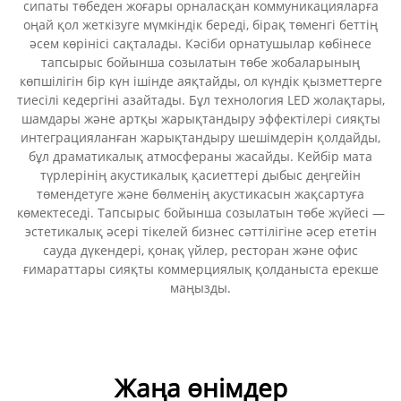
сипаты төбеден жоғары орналасқан коммуникацияларға
оңай қол жеткізуге мүмкіндік береді, бірақ төменгі беттің
әсем көрінісі сақталады. Кәсіби орнатушылар көбінесе
тапсырыс бойынша созылатын төбе жобаларының
көпшілігін бір күн ішінде аяқтайды, ол күндік қызметтерге
тиесілі кедергіні азайтады. Бұл технология LED жолақтары,
шамдары және артқы жарықтандыру эффектілері сияқты
интеграцияланған жарықтандыру шешімдерін қолдайды,
бұл драматикалық атмосфераны жасайды. Кейбір мата
түрлерінің акустикалық қасиеттері дыбыс деңгейін
төмендетуге және бөлменің акустикасын жақсартуға
көмектеседі. Тапсырыс бойынша созылатын төбе жүйесі —
эстетикалық әсері тікелей бизнес сәттілігіне әсер ететін
сауда дүкендері, қонақ үйлер, ресторан және офис
ғимараттары сияқты коммерциялық қолданыста ерекше
маңызды.
Жаңа өнімдер