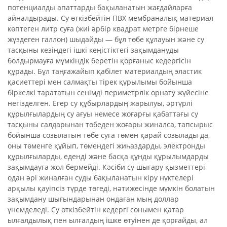
потенциалды апаттарды бақыланатын жағдайларға
айналдырады. Су өткізбейтін ПВХ мембраналық материал
көптеген литр суға (жиі әрбір квадрат метрге бірнеше
жүздеген галлон) шыдайды — бұл төбе құлауын және су
тасқыны кезіндегі ішкі кеңістіктегі зақымдануды
болдырмауға мүмкіндік беретін қорғаныс кедергісін
құрады. Бұл таңғажайып қабілет материалдың эластик
қасиеттері мен салмақты тірек құрылымы бойынша
біркелкі тарататын сенімді периметрлік орнату жүйесіне
негізделген. Егер су құбырлардың жарылуы, әртүрлі
құрылғылардың су ағуы немесе жоғарғы қабаттағы су
тасқыны салдарынан төбеден жоғары жиналса, тапсырыс
бойынша созылатын төбе суға төмен қарай созылады да,
оны төменге құйып, төмендегі жиһаздарды, электронды
құрылғыларды, еденді және басқа құнды құрылымдарды
зақымдауға жол бермейді. Кәсіби су шығару қызметтері
одан әрі жиналған суды бақыланатын кіру нүктелері
арқылы қауіпсіз түрде төгеді, нәтижесінде мүмкін болатын
зақымдану шығындарынан ондаған мың доллар
үнемделеді. Су өткізбейтін кедергі сонымен қатар
ылғалдылық пен ылғалдың ішке өтуінен де қорғайды, ал