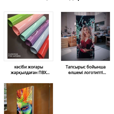
кәсіби жоғары
Тапсырыс бойынша
жарқылдаған ПВХ
өлшемі логотипті
созылатын төбе |
алюминий рамкамен
Таңдаулы шешімдер
LED артқы
және тегін үлгілер
жарықтандыру экраны
тұрғызылымы фондық
сауда көрмесі мата
артқы планы Led артқы
жарықтандырылатын