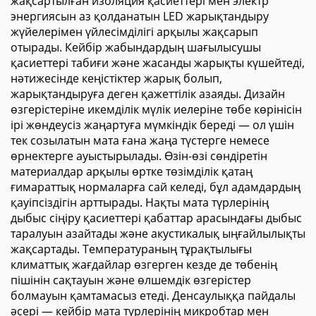
жақсартылған изоляция қасиеттері мен электр
энергиясын аз қолданатын LED жарықтандыру
жүйелерімен үйлесімділігі арқылы жақсарып
отырады. Кейбір жабындардың шағылысушы
қасиеттері табиғи және жасанды жарықты күшейтеді,
нәтижесінде кеңістіктер жарық болып,
жарықтандыруға деген қажеттілік азаяды. Дизайн
өзгерістеріне икемділік мүлік иелеріне төбе көрінісін
ірі жөндеусіз жаңартуға мүмкіндік береді — ол үшін
тек созылатын мата ғана жаңа түстерге немесе
өрнектерге ауыстырылады. Өзін-өзі сөндіретін
материалдар арқылы өртке төзімділік қатаң
ғимараттық нормаларға сай келеді, бұл адамдардың
қауіпсіздігін арттырады. Нақты мата түрлерінің
дыбыс сіңіру қасиеттері қабаттар арасындағы дыбыс
таралуын азайтады және акустикалық ыңғайлылықты
жақсартады. Температураның тұрақтылығы
климаттық жағдайлар өзгерген кезде де төбенің
пішінін сақтауын және өлшемдік өзгерістер
болмауын қамтамасыз етеді. Денсаулыққа пайдалы
әсері — кейбір мата түрлерінің микробтар мен