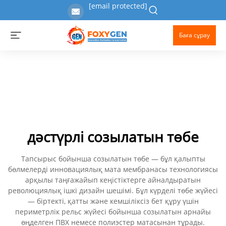
[email protected]
Баға сұрау
дәстүрлі созылатын төбе
Тапсырыс бойынша созылатын төбе — бұл қалыпты
бөлмелерді инновациялық мата мембранасы технологиясы
арқылы таңғажайып кеңістіктерге айналдыратын
революциялық ішкі дизайн шешімі. Бұл күрделі төбе жүйесі
— біртекті, қатты және кемшіліксіз бет құру үшін
периметрлік рельс жүйесі бойынша созылатын арнайы
өңделген ПВХ немесе полиэстер матасынан тұрады.