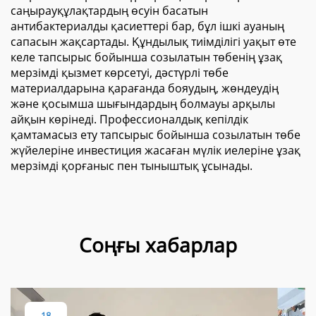
саңырауқұлақтардың өсуін басатын
антибактериалды қасиеттері бар, бұл ішкі ауаның
сапасын жақсартады. Құндылық тиімділігі уақыт өте
келе тапсырыс бойынша созылатын төбенің ұзақ
мерзімді қызмет көрсетуі, дәстүрлі төбе
материалдарына қарағанда бояудың, жөндеудің
және қосымша шығындардың болмауы арқылы
айқын көрінеді. Профессионалдық кепілдік
қамтамасыз ету тапсырыс бойынша созылатын төбе
жүйелеріне инвестиция жасаған мүлік иелеріне ұзақ
мерзімді қорғаныс пен тыныштық ұсынады.
Соңғы хабарлар
18