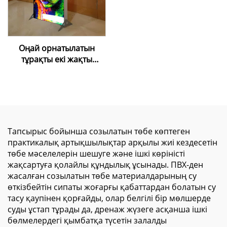
Seg жарық шамы
қорапшасы
Оңай орнатылатын
тұрақты екі жақты
жарық беретін
рекламалық жәшік –
коммерциялық
көрсетуге арналған
алюминий рамалы SEG
мата жарық жәшігі
Тапсырыс бойынша созылатын төбе көптеген
практикалық артықшылықтар арқылы жиі кездесетін
төбе мәселелерін шешуге және ішкі көріністі
жақсартуға қолайлы құндылық ұсынады. ПВХ-ден
жасалған созылатын төбе материалдарының су
өткізбейтін сипаты жоғарғы қабаттардан болатын су
тасу қаупінен қорғайды, олар белгілі бір мөлшерде
суды ұстап тұрады да, дренаж жүзеге асқанша ішкі
бөлмелердегі қымбатқа түсетін залалды