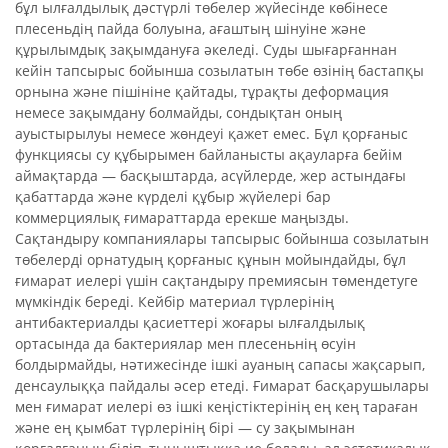
бұл ылғалдылық дәстүрлі төбелер жүйесінде көбінесе
плесеньдің пайда болуына, ағаштың шінуіне және
құрылымдық зақымдануға әкеледі. Суды шығарғаннан
кейін тапсырыс бойынша созылатын төбе өзінің бастапқы
орнына және пішініне қайтады, тұрақты деформация
немесе зақымдану болмайды, сондықтан оның
ауыстырылуы немесе жөндеуі қажет емес. Бұл қорғаныс
функциясы су құбырымен байланысты ақауларға бейім
аймақтарда — басқыштарда, асүйлерде, жер астындағы
қабаттарда және күрделі құбыр жүйелері бар
коммерциялық ғимараттарда ерекше маңызды.
Сақтандыру компаниялары тапсырыс бойынша созылатын
төбелерді орнатудың қорғаныс құнын мойындайды, бұл
ғимарат иелері үшін сақтандыру премиясын төмендетуге
мүмкіндік береді. Кейбір материал түрлерінің
антибактериалды қасиеттері жоғары ылғалдылық
ортасында да бактериялар мен плесеньнің өсуін
болдырмайды, нәтижесінде ішкі ауаның сапасы жақсарып,
денсаулыққа пайдалы әсер етеді. Ғимарат басқарушылары
мен ғимарат иелері өз ішкі кеңістіктерінің ең кең тараған
және ең қымбат түрлерінің бірі — су зақымынан