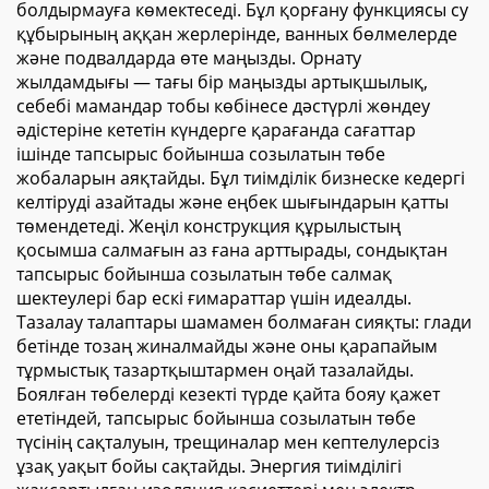
болдырмауға көмектеседі. Бұл қорғану функциясы су
құбырының аққан жерлерінде, ванных бөлмелерде
және подвалдарда өте маңызды. Орнату
жылдамдығы — тағы бір маңызды артықшылық,
себебі мамандар тобы көбінесе дәстүрлі жөндеу
әдістеріне кететін күндерге қарағанда сағаттар
ішінде тапсырыс бойынша созылатын төбе
жобаларын аяқтайды. Бұл тиімділік бизнеске кедергі
келтіруді азайтады және еңбек шығындарын қатты
төмендетеді. Жеңіл конструкция құрылыстың
қосымша салмағын аз ғана арттырады, сондықтан
тапсырыс бойынша созылатын төбе салмақ
шектеулері бар ескі ғимараттар үшін идеалды.
Тазалау талаптары шамамен болмаған сияқты: глади
бетінде тозаң жиналмайды және оны қарапайым
тұрмыстық тазартқыштармен оңай тазалайды.
Боялған төбелерді кезекті түрде қайта бояу қажет
ететіндей, тапсырыс бойынша созылатын төбе
түсінің сақталуын, трещиналар мен кептелулерсіз
ұзақ уақыт бойы сақтайды. Энергия тиімділігі