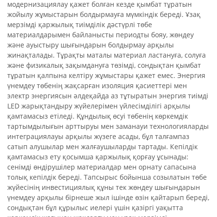
модернизациялау қажет болған кезде қымбат тұратын
жойылу жұмыстарын болдырмауға мүмкіндік береді. Ұзақ
мерзімді қаржылық тиімділік дәстүрлі төбе
материалдарымен байланысты периодты бояу, жөндеу
және ауыстыру шығындарын болдырмау арқылы
жинақталады. Тұрақты маталы материал ластануға, солуға
және физикалық зақымдануға төзімді, сондықтан қымбат
тұратын қалпына келтіру жұмыстары қажет емес. Энергия
үнемдеу төбенің жақсарған изоляция қасиеттері мен
электр энергиясын әлдеқайда аз тұтыратын энергия тиімді
LED жарықтандыру жүйелерімен үйлесімділігі арқылы
қамтамасыз етіледі. Құндылық өсуі төбенің көркемдік
тартымдылығын арттыруы мен заманауи технологияларды
интеграциялауы арқылы жүзеге асады, бұл талғампаз
сатып алушылар мен жалғаушыларды тартады. Кепілдік
қамтамасыз ету қосымша қаржылық қорғау ұсынады:
сенімді өндірушілер материалдар мен орнату сапасына
толық кепілдік береді. Тапсырыс бойынша созылатын төбе
жүйесінің инвестициялық құны тек жөндеу шығындарын
үнемдеу арқылы бірнеше жыл ішінде өзін қайтарып береді,
сондықтан бұл құрылыс иелері үшін қазіргі уақытта