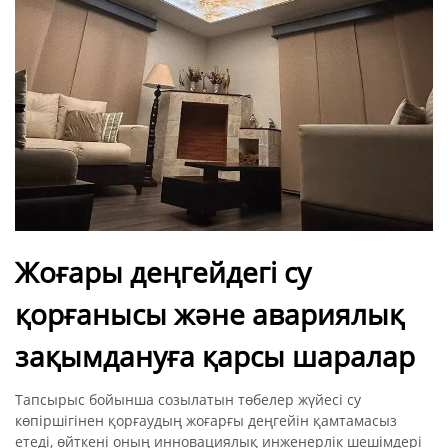
Жоғары деңгейдегі су
қорғанысы және авариялық
зақымдануға қарсы шаралар
Тапсырыс бойынша созылатын төбелер жүйесі су
көпіршігінен қорғаудың жоғарғы деңгейін қамтамасыз
етеді, өйткені оның инновациялық инженерлік шешімдері