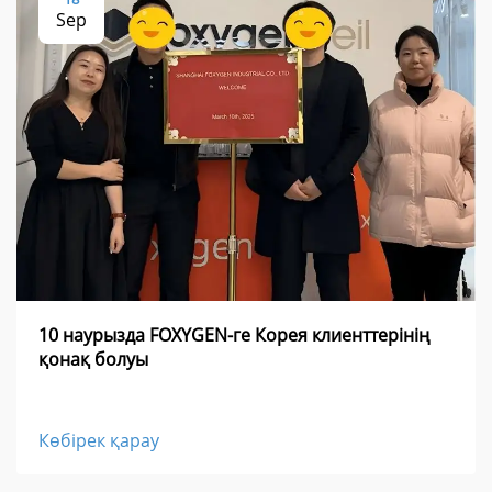
Sep
10 наурызда FOXYGEN-ге Корея клиенттерінің
қонақ болуы
Көбірек қарау