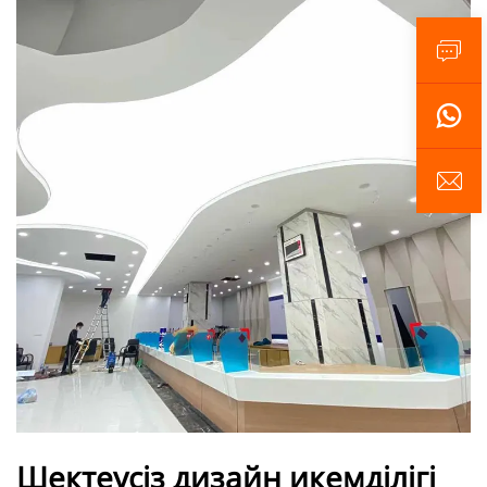
Шектеусіз дизайн икемділігі