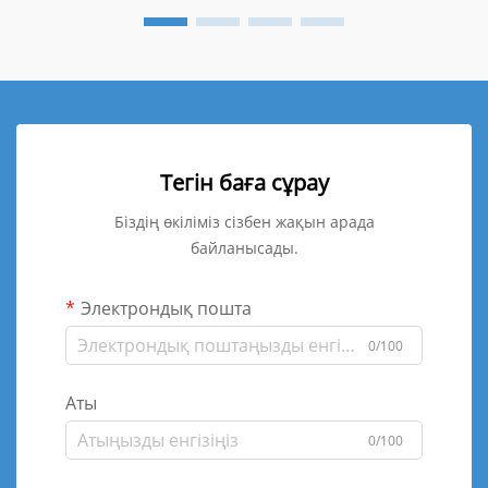
Тегін баға сұрау
Біздің өкіліміз сізбен жақын арада
байланысады.
Электрондық пошта
0/100
Аты
0/100