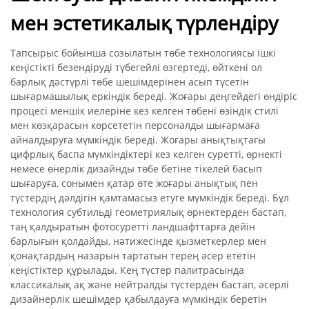
мен эстетикалық түрлендіру
Тапсырыс бойынша созылатын төбе технологиясы ішкі
кеңістікті безендіруді түбегейлі өзгертеді, өйткені ол
барлық дәстүрлі төбе шешімдерінен асып түсетін
шығармашылық еркіндік береді. Жоғары деңгейдегі өндіріс
процесі меншік иелеріне кез келген төбені өзіндік стилі
мен көзқарасын көрсететін персоналды шығармаға
айналдыруға мүмкіндік береді. Жоғары анықтықтағы
цифрлық баспа мүмкіндіктері кез келген суретті, өрнекті
немесе өнерлік дизайнды төбе бетіне тікелей басып
шығаруға, сонымен қатар өте жоғары анықтық пен
түстердің дәлдігін қамтамасыз етуге мүмкіндік береді. Бұл
технология субтильді геометриялық өрнектерден бастап,
таң қалдыратын фотосуретті ландшафттарға дейін
барлығын қолдайды, нәтижесінде қызметкерлер мен
қонақтардың назарын тартатын терең әсер ететін
кеңістіктер құрылады. Кең түстер палитрасында
классикалық ақ және нейтралды түстерден бастап, әсерлі
дизайнерлік шешімдер қабылдауға мүмкіндік беретін