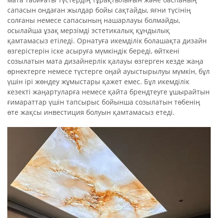
сапасын ондаған жылдар бойы сақтайды, яғни түсінің
солғаны немесе сапасының нашарлауы болмайды,
осылайша ұзақ мерзімді эстетикалық құндылық
қамтамасыз етіледі. Орнатуға икемділік болашақта дизайн
өзгерістерін іске асыруға мүмкіндік береді, өйткені
созылатын мата дизайнерлік қалауы өзгерген кезде жаңа
өрнектерге немесе түстерге оңай ауыстырылуы мүмкін, бұл
үшін ірі жөндеу жұмыстары қажет емес. Бұл икемділік
кезекті жаңартуларға немесе қайта брендтеуге ұшырайтын
ғимараттар үшін тапсырыс бойынша созылатын төбенің
өте жақсы инвестиция болуын қамтамасыз етеді.