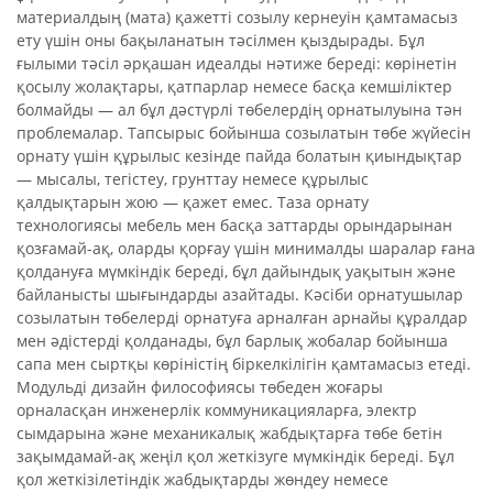
материалдың (мата) қажетті созылу кернеуін қамтамасыз
ету үшін оны бақыланатын тәсілмен қыздырады. Бұл
ғылыми тәсіл әрқашан идеалды нәтиже береді: көрінетін
қосылу жолақтары, қатпарлар немесе басқа кемшіліктер
болмайды — ал бұл дәстүрлі төбелердің орнатылуына тән
проблемалар. Тапсырыс бойынша созылатын төбе жүйесін
орнату үшін құрылыс кезінде пайда болатын қиындықтар
— мысалы, тегістеу, грунттау немесе құрылыс
қалдықтарын жою — қажет емес. Таза орнату
технологиясы мебель мен басқа заттарды орындарынан
қозғамай-ақ, оларды қорғау үшін минималды шаралар ғана
қолдануға мүмкіндік береді, бұл дайындық уақытын және
байланысты шығындарды азайтады. Кәсіби орнатушылар
созылатын төбелерді орнатуға арналған арнайы құралдар
мен әдістерді қолданады, бұл барлық жобалар бойынша
сапа мен сыртқы көріністің біркелкілігін қамтамасыз етеді.
Модульді дизайн философиясы төбеден жоғары
орналасқан инженерлік коммуникацияларға, электр
сымдарына және механикалық жабдықтарға төбе бетін
зақымдамай-ақ жеңіл қол жеткізуге мүмкіндік береді. Бұл
қол жеткізілетіндік жабдықтарды жөндеу немесе