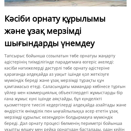
Кәсіби орнату құрылымы
және ұзақ мерзімді
шығындарды үнемдеу
Тапсырыс бойынша созылатын төбе орнатуы жаңарту
әдістерінің тиімділігінде парадигмаға өзгеріс әкеледі:
кәсіби нәтижелерді дәстүрлі төбе орнату әдістеріне
қарағанда әлдеқайда аз уақыт ішінде қол жеткізуге
мүмкіндік береді және ұзақ мерзімді тұрақты құн
қамтамасыз етеді. Саласындағы мамандар көбінесе тұрғын
үйлер мен коммерциялық объектілердегі жұмыстарды бір
ғана жұмыс күні ішінде аяқтайды, бұл күнделікті
қызметтерге тиесілі кедергілерді әлдеқайда азайтады және
өндірістік өнімділік пен ыңғайлылыққа әсер ететін ұзақ
мерзімді құрылыс кезеңдерін болдырмауға мүмкіндік
береді. Дәл орнату процесі бөлменің периметрі бойынша
ұқыпты өлшеу мен рейка орнатудан басталады, одан кейін