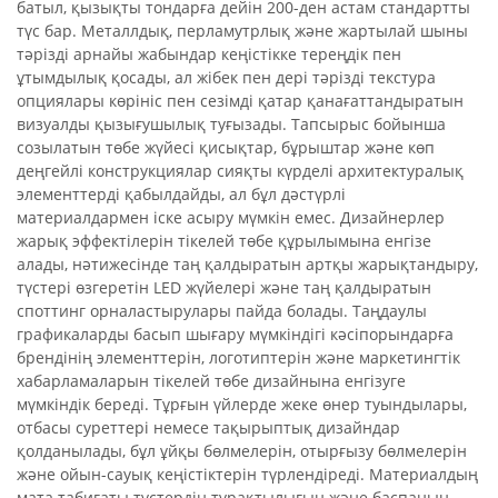
батыл, қызықты тондарға дейін 200-ден астам стандартты
түс бар. Металлдық, перламутрлық және жартылай шыны
тәрізді арнайы жабындар кеңістікке тереңдік пен
ұтымдылық қосады, ал жібек пен дері тәрізді текстура
опциялары көрініс пен сезімді қатар қанағаттандыратын
визуалды қызығушылық туғызады. Тапсырыс бойынша
созылатын төбе жүйесі қисықтар, бұрыштар және көп
деңгейлі конструкциялар сияқты күрделі архитектуралық
элементтерді қабылдайды, ал бұл дәстүрлі
материалдармен іске асыру мүмкін емес. Дизайнерлер
жарық эффектілерін тікелей төбе құрылымына енгізе
алады, нәтижесінде таң қалдыратын артқы жарықтандыру,
түстері өзгеретін LED жүйелері және таң қалдыратын
споттинг орналастырулары пайда болады. Таңдаулы
графикаларды басып шығару мүмкіндігі кәсіпорындарға
брендінің элементтерін, логотиптерін және маркетингтік
хабарламаларын тікелей төбе дизайнына енгізуге
мүмкіндік береді. Тұрғын үйлерде жеке өнер туындылары,
отбасы суреттері немесе тақырыптық дизайндар
қолданылады, бұл ұйқы бөлмелерін, отырғызу бөлмелерін
және ойын-сауық кеңістіктерін түрлендіреді. Материалдың
мата табиғаты түстердің тұрақтылығын және баспаның