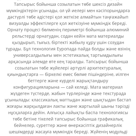
Тапсырыс бойынша созылатын төбе шексіз дизайн
мүмкіндіктерін ұсынады, ол үй иелері мен кәсіпорындарға
дәстүрлі төбе әдістері қол жеткізе алмайтын таңғажайып
визуалды эффектілерге қол жеткізуіне мүмкіндік береді.
Орнату процесі бөлменің периметрі бойынша алюминий
рельстерді орнатудан, содан кейін мата материалды
қыздырып, тығыз, біртекті жабылу құру үшін созудан
тұрады. Бұл технология Еуропада пайда болды және өзінің
универсалдылығы мен эстетикалық тартымдылығы
арқасында әлемде өте кең таралды. Тапсырыс бойынша
созылатын төбе жүйелері әртүрлі архитектуралық
қиындықтарға — біркелкі емес бөлме пішіндеріне, иілген
беттерге және күрделі жарықтандыру
конфигурацияларына — сай келеді. Мата материал
жүздеген түстерде, жабын түрлерінде және текстурада
ұсынылады: классикалық маттыдан және шықтыдан бастап
жоғары жарқылдаған лакты және жартылай шыны тәрізді
нұсқаларға дейін. Алғысқа лайықты баспа технологиясы
төбе бетіне тікелей тапсырыс бойынша графикалық
бейнелер, суреттер және өнеркәсіптік дизайнерлік
шешімдерді жасауға мүмкіндік береді. Жүйенің модульді