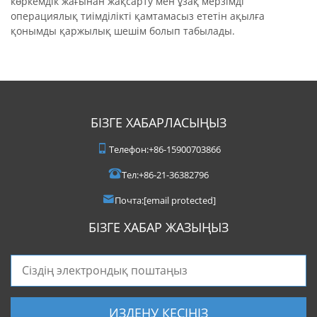
көркемдік жағынан жақсарту мен ұзақ мерзімді
операциялық тиімділікті қамтамасыз ететін ақылға
қонымды қаржылық шешім болып табылады.
БІЗГЕ ХАБАРЛАСЫҢЫЗ
Телефон:
+86-15900703866
Тел:
+86-21-36382796
Почта:
[email protected]
БІЗГЕ ХАБАР ЖАЗЫҢЫЗ
ИЗДЕНУ КЕСІҢІЗ