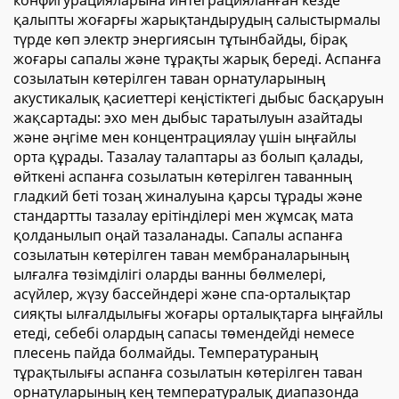
конфигурацияларына интеграцияланған кезде
қалыпты жоғарғы жарықтандырудың салыстырмалы
түрде көп электр энергиясын тұтынбайды, бірақ
жоғары сапалы және тұрақты жарық береді. Аспанға
созылатын көтерілген таван орнатуларының
акустикалық қасиеттері кеңістіктегі дыбыс басқаруын
жақсартады: эхо мен дыбыс таратылуын азайтады
және әңгіме мен концентрациялау үшін ыңғайлы
орта құрады. Тазалау талаптары аз болып қалады,
өйткені аспанға созылатын көтерілген таванның
гладкий беті тозаң жиналуына қарсы тұрады және
стандартты тазалау ерітінділері мен жұмсақ мата
қолданылып оңай тазаланады. Сапалы аспанға
созылатын көтерілген таван мембраналарының
ылғалға төзімділігі оларды ванны бөлмелері,
асүйлер, жүзу бассейндері және спа-орталықтар
сияқты ылғалдылығы жоғары орталықтарға ыңғайлы
етеді, себебі олардың сапасы төмендейді немесе
плесень пайда болмайды. Температураның
тұрақтылығы аспанға созылатын көтерілген таван
орнатуларының кең температуралық диапазонда