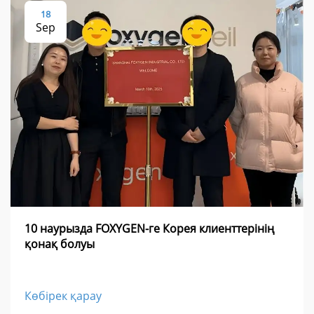
18
Sep
10 наурызда FOXYGEN-ге Корея клиенттерінің
қонақ болуы
Көбірек қарау