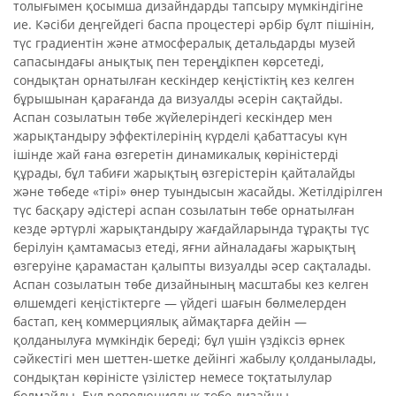
толығымен қосымша дизайндарды тапсыру мүмкіндігіне
ие. Кәсіби деңгейдегі баспа процестері әрбір бұлт пішінін,
түс градиентін және атмосфералық детальдарды музей
сапасындағы анықтық пен тереңдікпен көрсетеді,
сондықтан орнатылған кескіндер кеңістіктің кез келген
бұрышынан қарағанда да визуалды әсерін сақтайды.
Аспан созылатын төбе жүйелеріндегі кескіндер мен
жарықтандыру эффектілерінің күрделі қабаттасуы күн
ішінде жай ғана өзгеретін динамикалық көріністерді
құрады, бұл табиғи жарықтың өзгерістерін қайталайды
және төбеде «тірі» өнер туындысын жасайды. Жетілдірілген
түс басқару әдістері аспан созылатын төбе орнатылған
кезде әртүрлі жарықтандыру жағдайларында тұрақты түс
берілуін қамтамасыз етеді, яғни айналадағы жарықтың
өзгеруіне қарамастан қалыпты визуалды әсер сақталады.
Аспан созылатын төбе дизайнының масштабы кез келген
өлшемдегі кеңістіктерге — үйдегі шағын бөлмелерден
бастап, кең коммерциялық аймақтарға дейін —
қолданылуға мүмкіндік береді; бұл үшін үздіксіз өрнек
сәйкестігі мен шеттен-шетке дейінгі жабылу қолданылады,
сондықтан көріністе үзілістер немесе тоқтатылулар
болмайды. Бұл революциялық төбе дизайны