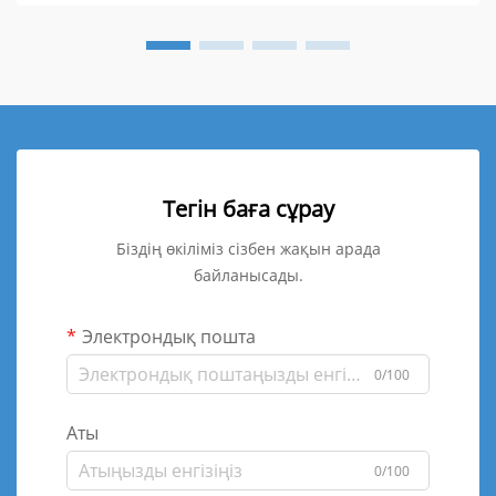
Тегін баға сұрау
Біздің өкіліміз сізбен жақын арада
байланысады.
Электрондық пошта
0/100
Аты
0/100