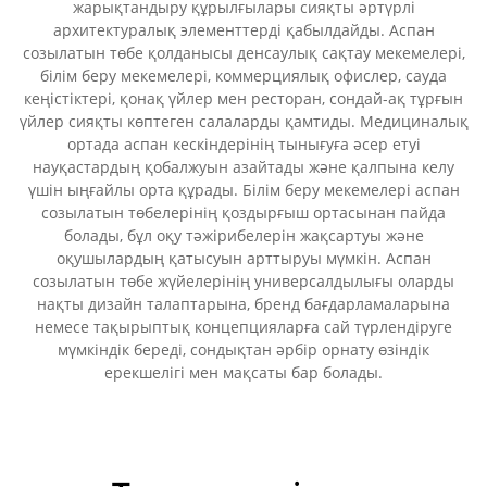
жарықтандыру құрылғылары сияқты әртүрлі
архитектуралық элементтерді қабылдайды. Аспан
созылатын төбе қолданысы денсаулық сақтау мекемелері,
білім беру мекемелері, коммерциялық офислер, сауда
кеңістіктері, қонақ үйлер мен ресторан, сондай-ақ тұрғын
үйлер сияқты көптеген салаларды қамтиды. Медициналық
ортада аспан кескіндерінің тынығуға әсер етуі
науқастардың қобалжуын азайтады және қалпына келу
үшін ыңғайлы орта құрады. Білім беру мекемелері аспан
созылатын төбелерінің қоздырғыш ортасынан пайда
болады, бұл оқу тәжірибелерін жақсартуы және
оқушылардың қатысуын арттыруы мүмкін. Аспан
созылатын төбе жүйелерінің универсалдылығы оларды
нақты дизайн талаптарына, бренд бағдарламаларына
немесе тақырыптық концепцияларға сай түрлендіруге
мүмкіндік береді, сондықтан әрбір орнату өзіндік
ерекшелігі мен мақсаты бар болады.