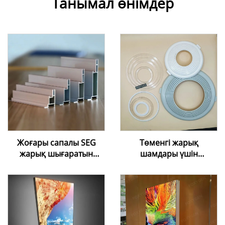
Танымал өнімдер
Жоғары сапалы SEG
Төменгі жарық
жарық шығаратын
шамдары үшін
қорап алюминийлік
қолданылатын Foxygen
профилі | Шеңберсіз
созылғыш төбе
силиконды шетті
пленкасы жүйесі лампа
графикалық көрсету
сақинасы, лампаның
рамкасы
ұстағышы