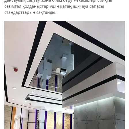
денсаулық сақтау және білім беру мекемелері сияқты
сезімтал қолданыстар үшін қатаң ішкі ауа сапасы
стандарттарын сақтайды.