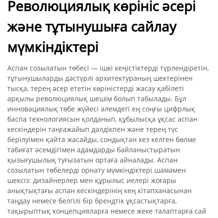
Революциялық көрініс әсері
және тұтынушыға сайлау
мүмкіндіктері
Аспан созылатын төбесі — ішкі кеңістіктерді түрлендіретін,
тұтынушыларды дәстүрлі архитектураның шектерінен
тысқа, терең әсер ететін көріністерді жасау қабілеті
арқылы революциялық шешім болып табылады. Бұл
инновациялық төбе жүйесі әлемдегі ең соңғы цифрлық
баспа технологиясын қолданып, құбылысқа ұқсас аспан
кескіндерін таңғажайып дәлдікпен және терең түс
берілуімен қайта жасайды, сондықтан кез келген бөлме
табиғат әсемдігімен адамдарды байланыстыратын
қызығушылық туғызатын ортаға айналады. Аспан
созылатын төбелерді орнату мүмкіндіктері шамамен
шексіз: дизайнерлер мен құрылыс иелері жоғары
анықтықтағы аспан кескіндерінің кең кітапханасынан
таңдау немесе белгілі бір брендтік ұқсастықтарға,
тақырыптық концепцияларға немесе жеке талаптарға сай