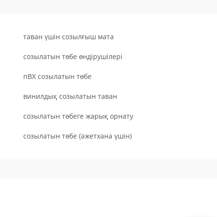
таван үшін созылғыш мата
созылатын төбе өндірушілері
пВХ созылатын төбе
винилдық созылатын таван
созылатын төбеге жарық орнату
созылатын төбе (әжетхана үшін)