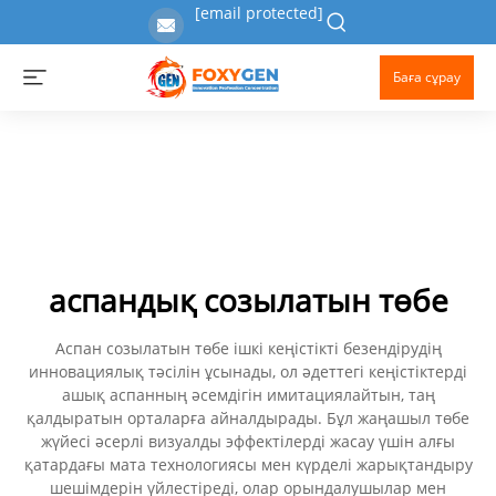
[email protected]
Баға сұрау
аспандық созылатын төбе
Аспан созылатын төбе ішкі кеңістікті безендірудің
инновациялық тәсілін ұсынады, ол әдеттегі кеңістіктерді
ашық аспанның әсемдігін имитациялайтын, таң
қалдыратын орталарға айналдырады. Бұл жаңашыл төбе
жүйесі әсерлі визуалды эффектілерді жасау үшін алғы
қатардағы мата технологиясы мен күрделі жарықтандыру
шешімдерін үйлестіреді, олар орындалушылар мен