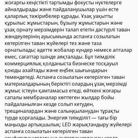
жоғарғы кеңістікті тартымды фокусты нүктелерге
айналдырады және пайдаланушылар үшін есте
қаларлық тәжірибелер құрады. Ұзақ уақытты
құрылыс жұмыстарын, бұзылу жұмыстарын және
ұзақ орнату мерзімдерін талап ететін дәстүрлі таван
жөндеулерінің ауысымында аспанға созылатын
көтерілген таван жүйелері тез және таза
орнатылады; әдетте жобалар күндер немесе апталар
емес, сағаттар ішінде аяқталады. Бұл тиімділік
коммерциялық қолданыста бизнеске тосқауыл
қоюды азайтады және еңбек шығындарын
төмендетеді. Аспанға созылатын көтерілген таван
материалдарының беріктігі олардың ұзақ мерзімді
жұмыс істеуін қамтамасыз етеді, өйткені жоғары
сапалы мембраналар көптеген жылдар бойы
пайдаланылған кезде солып кетуден,
трещиналардан және салыңқыланудан тұрақты
түрде қорғалады. Энергия тиімділігі — тағы бір
маңызды артықшылық: LED жарықтандыру жүйелері
аспанға созылатын көтерілген таван