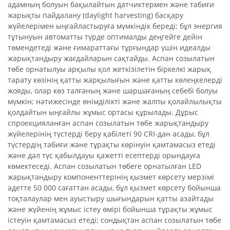
адамның болуын бақылайтын датчиктермен және табиғи
жарықты пайдалану (daylight harvesting) басқару
жүйелерімен ыңғайластыруға мүмкіндік береді; бұл энергия
тұтынуын автоматты түрде оптималды деңгейге дейін
төмендетеді және ғимараттағы тұрғындар үшін идеалды
жарықтандыру жағдайларын сақтайды. Аспан созылатын
төбе орнатылуы арқылы қол жеткізілетін біркелкі жарық
тарату көзінің қатты жарқылығын және қатты көлеңкелерді
жояды, олар көз талғаның және шаршағаның себебі болуы
мүмкін; нәтижесінде өнімділікті және жалпы қолайлылықты
қолдайтын ыңғайлы жұмыс ортасы құрылады. Дұрыс
спроекцияланған аспан созылатын төбе жарықтандыру
жүйелерінің түстерді беру қабілеті 90 CRI-дан асады, бұл
түстердің табиғи және тұрақты көрінуін қамтамасыз етеді
және дәл түс қабылдауы қажетті есептерді орындауға
көмектеседі. Аспан созылатын төбеге орнатылған LED
жарықтандыру компоненттерінің қызмет көрсету мерзімі
әдетте 50 000 сағаттан асады, бұл қызмет көрсету бойынша
тоқталаулар мен ауыстыру шығындарын қатты азайтады
және жүйенің жұмыс істеу өмірі бойынша тұрақты жұмыс
істеуін қамтамасыз етеді; сондықтан аспан созылатын төбе