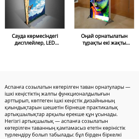
Сауда көрмесіндегі
Оңай орнатылатын
дисплейлер, LED
тұрақты екі жақты
жарнамалық алюминий
жарық беретін
рамасыз шамдық тақта,
рекламалық жәшік –
ішкі орындарға
коммерциялық
арналған LED тұрақ,
көрсетуге арналған
жарнамалық мата
алюминий рамалы SEG
шамдық тақта
мата жарық жәшігі
Аспанға созылатын көтерілген таван орнатулары —
ішкі кеңістіктің жалпы функционалдылығын
арттырып, көптеген ішкі кеңістік дизайнының
қиындықтарын шешетін бірнеше практикалық
артықшылықтар арқылы ерекше құн ұсынады.
Негізгі артықшылық — аспанға созылатын
көтерілген таванның қамтамасыз ететін көріністік
түрлендіру болып табылады: бұл бірден біркелкі