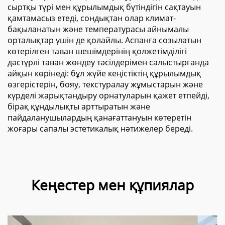
сыртқы түрі мен құрылымдық бүтіндігін сақтауын
қамтамасыз етеді, сондықтан олар климат-
бақыланатын және температурасы айнымалы
орталықтар үшін де қолайлы. Аспанға созылатын
көтерілген таван шешімдерінің қолжетімділігі
дәстүрлі таван жөндеу тәсілдерімен салыстырғанда
айқын көрінеді: бұл жүйе кеңістіктің құрылымдық
өзгерістерін, бояу, текстуралау жұмыстарын және
күрделі жарықтандыру орнатуларын қажет етпейді,
бірақ құндылықты арттыратын және
пайдаланушылардың қанағаттануын көтеретін
жоғары сапалы эстетикалық нәтижелер береді.
Кеңестер мен құпиялар