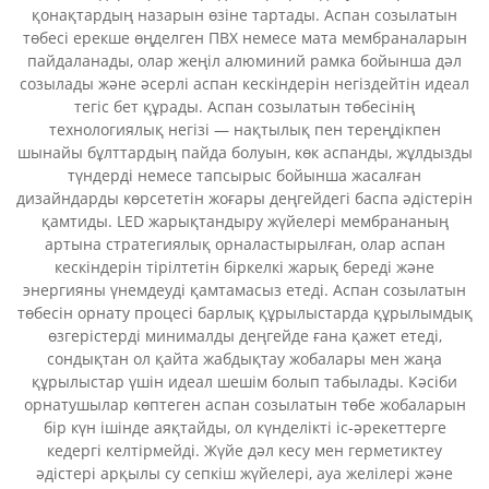
қонақтардың назарын өзіне тартады. Аспан созылатын
төбесі ерекше өңделген ПВХ немесе мата мембраналарын
пайдаланады, олар жеңіл алюминий рамка бойынша дәл
созылады және әсерлі аспан кескіндерін негіздейтін идеал
тегіс бет құрады. Аспан созылатын төбесінің
технологиялық негізі — нақтылық пен тереңдікпен
шынайы бұлттардың пайда болуын, көк аспанды, жұлдызды
түндерді немесе тапсырыс бойынша жасалған
дизайндарды көрсететін жоғары деңгейдегі баспа әдістерін
қамтиды. LED жарықтандыру жүйелері мембрананың
артына стратегиялық орналастырылған, олар аспан
кескіндерін тірілтетін біркелкі жарық береді және
энергияны үнемдеуді қамтамасыз етеді. Аспан созылатын
төбесін орнату процесі барлық құрылыстарда құрылымдық
өзгерістерді минималды деңгейде ғана қажет етеді,
сондықтан ол қайта жабдықтау жобалары мен жаңа
құрылыстар үшін идеал шешім болып табылады. Кәсіби
орнатушылар көптеген аспан созылатын төбе жобаларын
бір күн ішінде аяқтайды, ол күнделікті іс-әрекеттерге
кедергі келтірмейді. Жүйе дәл кесу мен герметиктеу
әдістері арқылы су сепкіш жүйелері, ауа желілері және