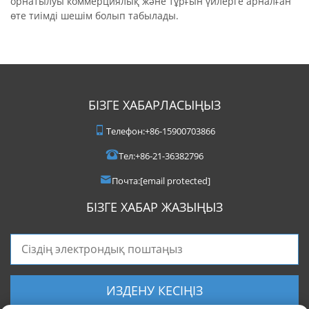
орнатылуы коммерциялық және тұрғын үйлерге арналған
өте тиімді шешім болып табылады.
БІЗГЕ ХАБАРЛАСЫҢЫЗ
Телефон:
+86-15900703866
Тел:
+86-21-36382796
Почта:
[email protected]
БІЗГЕ ХАБАР ЖАЗЫҢЫЗ
ИЗДЕНУ КЕСІҢІЗ