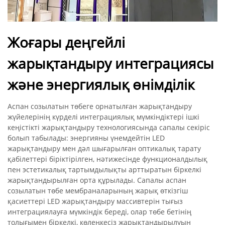
Жоғары деңгейлі
жарықтандыру интеграциясы
және энергиялық өнімділік
Аспан созылатын төбеге орнатылған жарықтандыру
жүйелерінің күрделі интеграциялық мүмкіндіктері ішкі
кеңістікті жарықтандыру технологиясында сапалы секіріс
болып табылады: энергияны үнемдейтін LED
жарықтандыру мен дәл шығарылған оптикалық тарату
қабілеттері біріктірілген, нәтижесінде функционалдылық
пен эстетикалық тартымдылықты арттыратын біркелкі
жарықтандырылған орта құрылады. Сапалы аспан
созылатын төбе мембраналарының жарық өткізгіш
қасиеттері LED жарықтандыру массивтерін тығыз
интеграциялауға мүмкіндік береді, олар төбе бетінің
толығымен біркелкі, көлеңкесіз жарықтандырылуын