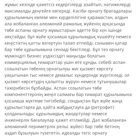
жұмыс кезінде қажетсіз кедергілерді азайтып, нәтижелерді
максималды деңгейге көтереді. Кәсіби орнату бригадалары
құрылымның көлемі мен күрделілігіне қарамастан, алдын
ала жобаланған алюминий рамалық жүйенің арқасында
төбе аспаны орнату жұмыстарын әдетте бір күн ішінде
аяқтайды; бұл жүйе қосымша құрылымдық күшейту немесе
кеңістіктің қатты өзгертуін талап етпейді, сонымен қатар
бар төбе құрылымына сенімді бекітіледі. Бұл тез орнату
мүмкіндігі бизнес үздіксіздігі маңызды болатын
коммерциялық ғимараттар үшін өте құнды, себебі аспан
созылатын төбенің орнатылуы жиі қызмет көрсету
уақытынан тыс немесе демалыс күндерінде жүргізіледі, ол
қызмет көрсетудің қалыпты жүруін немесе тұтынушылар
тәжірибесін бұзбайды. Аспан созылатын төбе
компоненттерінің жеңіл салмағы бар ғимарат құрылымына
қосымша жүктеме тигізбейді, сондықтан бұл жүйе жаңа
құрылыстарға да, қайта жабдықтауға да (ретрофит)
қолданылады; құрылымдық жаңартулар немесе
инженерлік бағалаулар қажет етілмейді. Дәл жобаланған
алюминий периметрлік рельс жүйесі бар төбе бетінің
аздап бұзылуын түзететін, идеалды тегіс орнату