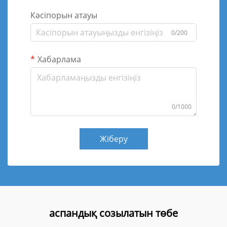
Кәсіпорын атауы
0/200
Хабарлама
0/1000
Жіберу
аспандық созылатын төбе