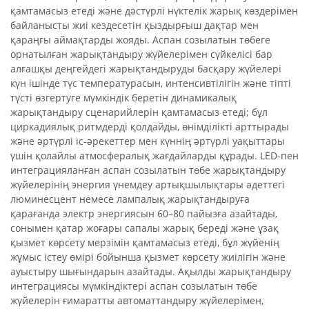
қамтамасыз етеді және дәстүрлі нүктелік жарық көздерімен
байланысты жиі кездесетін қыздырғыш дақтар мен
қараңғы аймақтарды жояды. Аспан созылатын төбеге
орнатылған жарықтандыру жүйелерімен сүйкелісі бар
алғашқы деңгейдегі жарықтандыруды басқару жүйелері
күн ішінде түс температурасын, интенсивтілігін және тіпті
түсті өзгертуге мүмкіндік беретін динамикалық
жарықтандыру сценарийлерін қамтамасыз етеді; бұл
циркадиялық ритмдерді қолдайды, өнімділікті арттырады
және әртүрлі іс-әрекеттер мен күннің әртүрлі уақыттары
үшін қолайлы атмосфералық жағдайларды құрады. LED-пен
интеграцияланған аспан созылатын төбе жарықтандыру
жүйелерінің энергия үнемдеу артықшылықтары әдеттегі
люминесцент немесе лампалық жарықтандыруға
қарағанда электр энергиясын 60–80 пайызға азайтады,
сонымен қатар жоғары сапалы жарық береді және ұзақ
қызмет көрсету мерзімін қамтамасыз етеді, бұл жүйенің
жұмыс істеу өмірі бойынша қызмет көрсету жиілігін және
ауыстыру шығындарын азайтады. Ақылды жарықтандыру
интеграциясы мүмкіндіктері аспан созылатын төбе
жүйелерін ғимаратты автоматтандыру жүйелерімен,