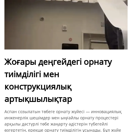
Жоғары деңгейдегі орнату
тиімділігі мен
конструкциялық
артықшылықтар
Аспан созылатын төбеге орнату жүйесі — инновациялық
инженерлік шешімдер мен ыңғайлы орнату процестері
арқылы дәстүрлі төбе жаңарту әдістерін түбегейлі
өзгертетін, ерекше орнату тиімділігін ұсынады. Бұл жүйе