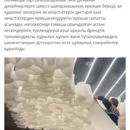
дизайнерлерге шексіз шығармашылық еркіндік береді, ал
құрылыс иелеріне өз кеңістіктерін дәстүрлі ішкі
кеңістіктерден ерекшелендіретін ерекше сипатты
ұсынады; нәтижесінде тамаша орындалған аспан
кескіндерінің түрлендіруші күші арқылы брендтік
танымалдықты, құрылыс құнын және тұтынушылардың
қанағаттануын арттыратын есте қаларлық тәжірибелер
құрылады.