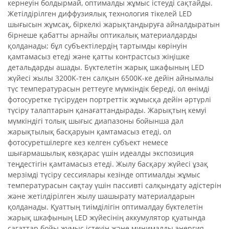
кернеуін болдырмай, оптималды жұмыс істеуді сақтайды.
Жетілдірілген диффузиялық технология тікелей LED
шығысын жұмсақ, біркелкі жарықтандыруға айналдыратын
бірнеше қабатты арнайы оптикалық материалдарды
қолданады; бұл субъектілердің тартымды көрінуін
қамтамасыз етеді және қатты контрастсыз жіңішке
детальдарды ашады. Бүктелетін жарық шкафының LED
жүйесі жылы 3200K-тен салқын 6500K-ке дейін айнымалы
түс температурасын реттеуге мүмкіндік береді, ол өнімді
фотосуретке түсіруден портреттік жұмысқа дейін әртүрлі
түсіру талаптарын қанағаттандырады. Жарықтың кемуі
мүмкіндігі толық шығыс диапазоны бойынша дәл
жарықтылық басқаруын қамтамасыз етеді, ол
фотосуретшілерге кез келген субъект немесе
шығармашылық көзқарас үшін идеалды экспозиция
теңдестігін қамтамасыз етеді. Жылу басқару жүйесі ұзақ
мерзімді түсіру сессиялары кезінде оптималды жұмыс
температурасын сақтау үшін пассивті салқындату әдістерін
және жетілдірілген жылу шашырату материалдарын
қолданады. Қуаттың тиімділігін оптималдау бүктелетін
жарық шкафының LED жүйесінің аккумулятор қуатында
сағаттар бойы жұмыс істеуін және минималды энергия