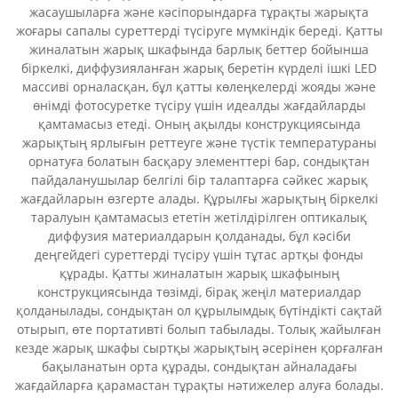
жасаушыларға және кәсіпорындарға тұрақты жарықта
жоғары сапалы суреттерді түсіруге мүмкіндік береді. Қатты
жиналатын жарық шкафында барлық беттер бойынша
біркелкі, диффузияланған жарық беретін күрделі ішкі LED
массиві орналасқан, бұл қатты көлеңкелерді жояды және
өнімді фотосуретке түсіру үшін идеалды жағдайларды
қамтамасыз етеді. Оның ақылды конструкциясында
жарықтың ярлығын реттеуге және түстік температураны
орнатуға болатын басқару элементтері бар, сондықтан
пайдаланушылар белгілі бір талаптарға сәйкес жарық
жағдайларын өзгерте алады. Құрылғы жарықтың біркелкі
таралуын қамтамасыз ететін жетілдірілген оптикалық
диффузия материалдарын қолданады, бұл кәсіби
деңгейдегі суреттерді түсіру үшін тұтас артқы фонды
құрады. Қатты жиналатын жарық шкафының
конструкциясында төзімді, бірақ жеңіл материалдар
қолданылады, сондықтан ол құрылымдық бүтіндікті сақтай
отырып, өте портативті болып табылады. Толық жайылған
кезде жарық шкафы сыртқы жарықтың әсерінен қорғалған
бақыланатын орта құрады, сондықтан айналадағы
жағдайларға қарамастан тұрақты нәтижелер алуға болады.