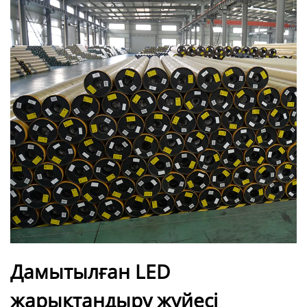
Дамытылған LED
жарықтандыру жүйесі