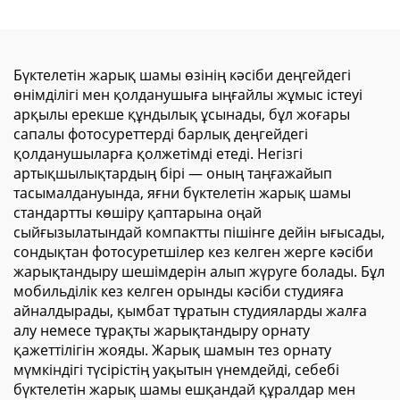
баспасы үшін сандық
косметика, мейрамхана,
түрде баспаға арналған,
пиво мәзірінің тақтасы,
ақ түсті, жарық өткізгіш
алюминий рамалы LED
созылғыш таван
шамдық тақта,
Бүктелетін жарық шамы өзінің кәсіби деңгейдегі
мембранасы
жарнамалық мақсатта
өнімділігі мен қолданушыға ыңғайлы жұмыс істеуі
арқылы ерекше құндылық ұсынады, бұл жоғары
сапалы фотосуреттерді барлық деңгейдегі
қолданушыларға қолжетімді етеді. Негізгі
артықшылықтардың бірі — оның таңғажайып
тасымалдануында, яғни бүктелетін жарық шамы
стандартты көшіру қаптарына оңай
сыйғызылатындай компактты пішінге дейін ығысады,
сондықтан фотосуретшілер кез келген жерге кәсіби
жарықтандыру шешімдерін алып жүруге болады. Бұл
мобильділік кез келген орынды кәсіби студияға
айналдырады, қымбат тұратын студияларды жалға
алу немесе тұрақты жарықтандыру орнату
қажеттілігін жояды. Жарық шамын тез орнату
мүмкіндігі түсірістің уақытын үнемдейді, себебі
бүктелетін жарық шамы ешқандай құралдар мен