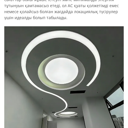
тұтынуын қамтамасыз етеді, ол AC қуаты қолжетімді емес
немесе қолайсыз болған жағдайда локациялық түсірулер
үшін идеалды болып табылады.