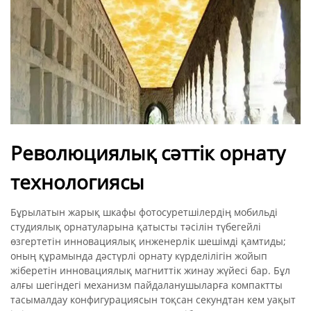
Революциялық сәттік орнату
технологиясы
Бұрылатын жарық шкафы фотосуретшілердің мобильді
студиялық орнатуларына қатысты тәсілін түбегейлі
өзгертетін инновациялық инженерлік шешімді қамтиды;
оның құрамында дәстүрлі орнату күрделілігін жойып
жіберетін инновациялық магниттік жинау жүйесі бар. Бұл
алғы шегіндегі механизм пайдаланушыларға компактты
тасымалдау конфигурациясын тоқсан секундтан кем уақыт