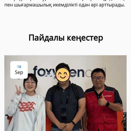
пен шығармашылық икемділікті одан әрі арттырады.
Пайдалы кеңестер
18
Sep