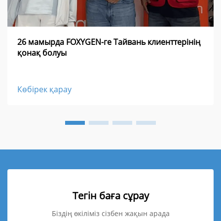
26 мамырда FOXYGEN-ге Тайвань клиенттерінің
қонақ болуы
Көбірек қарау
Тегін баға сұрау
Біздің өкіліміз сізбен жақын арада