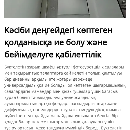
Кәсіби деңгейдегі көптеген
қолданысқа ие болу және
бейімделуге қабілеттілік
Бүктелетін жарық шкафы әртүрлі фотосуретшілік салалары
мен тақырыптық талаптарға сай келетін толық қамтылуы
бар дизайны арқылы өте жоғары дәрежеде
универсалдылыққа ие болады, ол көптеген шығармашылық
салалардағы мамандар мен қызығушылар үшін бағасыз
құрал болып табылады. Бұл универсалдылық
ауыстырылатын артқы фондар, шағылдырғыштар және
диффузиялық панельдерден тұратын модульдік қосымша
жүйесінен туындайды, ол пайдаланушыларға белгілі бір
қолданбалар немесе шығармашылық қалаулары үшін
түсіру ортасын жеке таңдауға мүмкіндік береді. Бүктелетін