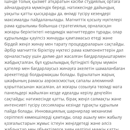
ішінде толық қызмет атқаратын кәсіби студиялық ортаға
айналдыруға мүмкіндік береді, нәтижесінде дайындық
уақыты қатты қысқарады да, өнімді түсіру кезеңдері
максималды пайдаланылады. Магниттік қосылу нүктелері
рама құрылымы бойынша стратегиялық орналасқан
жоғары беріктіктегі неодимдік магниттерден тұрады, олар
құрылымды қауіпсіз жинауды қамтамасыз етеді және
бірдей жеңіл жинау мен тарату процедураларын сақтайды.
Әрбір магниттік біріктіру нүктесі рама компоненттерін дәл
орналастыру үшін дәлме-дәл жасалған бағдарлауыштармен
жабдықталған, бұл құрылымдық бүтіндікті бұзуы мүмкін
қателер мен бағдарлаусыз жинауға әкелетін шамаланбаған
әрекеттерді болдырмақшы болады. Бұрылатын жарық
шкафының рамасы аэрокосмостық сапалы алюминий
қорытпасынан жасалған, ал жоғары созылуға төзімді мата
панельдері жайылған кезде идеалды керілу деңгейін
сақтайды; нәтижесінде қатты, бірақ жеңіл салмақты және
интенсивті түсіру сессиялары кезінде тұрақты құрылым
пайда болады. Инновациялық шарнирлар механизмі
серіппелі көмекшілерді қамтиды, олар ашылу мен жабылу
қозғалыстарын жұмыс істеуін жеңілдетеді және әлсіз
жабдықтар мен объектілерге зиян келтіруі мүмкін қатты