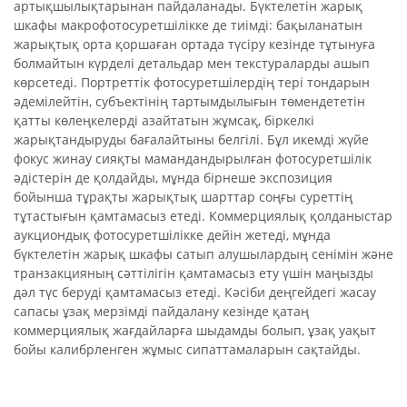
артықшылықтарынан пайдаланады. Бүктелетін жарық
шкафы макрофотосуретшілікке де тиімді: бақыланатын
жарықтық орта қоршаған ортада түсіру кезінде тұтынуға
болмайтын күрделі детальдар мен текстураларды ашып
көрсетеді. Портреттік фотосуретшілердің тері тондарын
әдемілейтін, субъектінің тартымдылығын төмендететін
қатты көлеңкелерді азайтатын жұмсақ, біркелкі
жарықтандыруды бағалайтыны белгілі. Бұл икемді жүйе
фокус жинау сияқты мамандандырылған фотосуретшілік
әдістерін де қолдайды, мұнда бірнеше экспозиция
бойынша тұрақты жарықтық шарттар соңғы суреттің
тұтастығын қамтамасыз етеді. Коммерциялық қолданыстар
аукциондық фотосуретшілікке дейін жетеді, мұнда
бүктелетін жарық шкафы сатып алушылардың сенімін және
транзакцияның сәттілігін қамтамасыз ету үшін маңызды
дәл түс беруді қамтамасыз етеді. Кәсіби деңгейдегі жасау
сапасы ұзақ мерзімді пайдалану кезінде қатаң
коммерциялық жағдайларға шыдамды болып, ұзақ уақыт
бойы калибрленген жұмыс сипаттамаларын сақтайды.