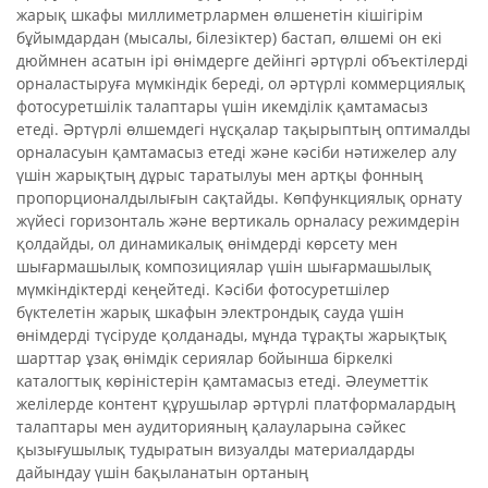
жарық шкафы миллиметрлармен өлшенетін кішігірім
бұйымдардан (мысалы, білезіктер) бастап, өлшемі он екі
дюймнен асатын ірі өнімдерге дейінгі әртүрлі объектілерді
орналастыруға мүмкіндік береді, ол әртүрлі коммерциялық
фотосуретшілік талаптары үшін икемділік қамтамасыз
етеді. Әртүрлі өлшемдегі нұсқалар тақырыптың оптималды
орналасуын қамтамасыз етеді және кәсіби нәтижелер алу
үшін жарықтың дұрыс таратылуы мен артқы фонның
пропорционалдылығын сақтайды. Көпфункциялық орнату
жүйесі горизонталь және вертикаль орналасу режимдерін
қолдайды, ол динамикалық өнімдерді көрсету мен
шығармашылық композициялар үшін шығармашылық
мүмкіндіктерді кеңейтеді. Кәсіби фотосуретшілер
бүктелетін жарық шкафын электрондық сауда үшін
өнімдерді түсіруде қолданады, мұнда тұрақты жарықтық
шарттар ұзақ өнімдік сериялар бойынша біркелкі
каталогтық көріністерін қамтамасыз етеді. Әлеуметтік
желілерде контент құрушылар әртүрлі платформалардың
талаптары мен аудиторияның қалауларына сәйкес
қызығушылық тудыратын визуалды материалдарды
дайындау үшін бақыланатын ортаның