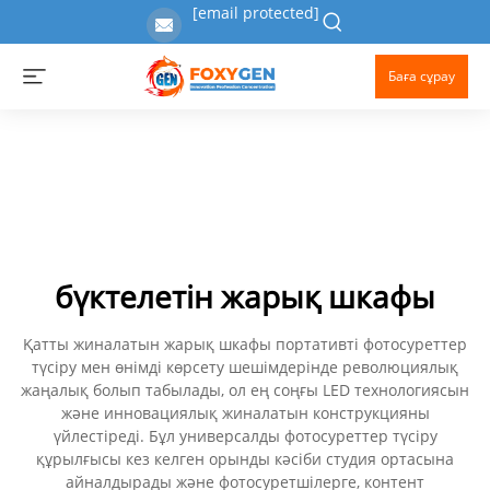
[email protected]
Баға сұрау
бүктелетін жарық шкафы
Қатты жиналатын жарық шкафы портативті фотосуреттер
түсіру мен өнімді көрсету шешімдерінде революциялық
жаңалық болып табылады, ол ең соңғы LED технологиясын
және инновациялық жиналатын конструкцияны
үйлестіреді. Бұл универсалды фотосуреттер түсіру
құрылғысы кез келген орынды кәсіби студия ортасына
айналдырады және фотосуретшілерге, контент