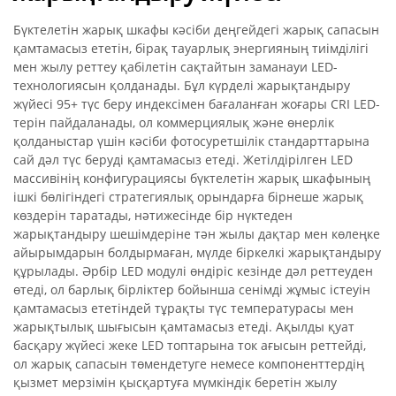
Бүктелетін жарық шкафы кәсіби деңгейдегі жарық сапасын
қамтамасыз ететін, бірақ тауарлық энергияның тиімділігі
мен жылу реттеу қабілетін сақтайтын заманауи LED-
технологиясын қолданады. Бұл күрделі жарықтандыру
жүйесі 95+ түс беру индексімен бағаланған жоғары CRI LED-
терін пайдаланады, ол коммерциялық және өнерлік
қолданыстар үшін кәсіби фотосуретшілік стандарттарына
сай дәл түс беруді қамтамасыз етеді. Жетілдірілген LED
массивінің конфигурациясы бүктелетін жарық шкафының
ішкі бөлігіндегі стратегиялық орындарға бірнеше жарық
көздерін таратады, нәтижесінде бір нүктеден
жарықтандыру шешімдеріне тән жылы дақтар мен көлеңке
айырымдарын болдырмаған, мүлде біркелкі жарықтандыру
құрылады. Әрбір LED модулі өндіріс кезінде дәл реттеуден
өтеді, ол барлық бірліктер бойынша сенімді жұмыс істеуін
қамтамасыз ететіндей тұрақты түс температурасы мен
жарықтылық шығысын қамтамасыз етеді. Ақылды қуат
басқару жүйесі жеке LED топтарына ток ағысын реттейді,
ол жарық сапасын төмендетуге немесе компоненттердің
қызмет мерзімін қысқартуға мүмкіндік беретін жылу