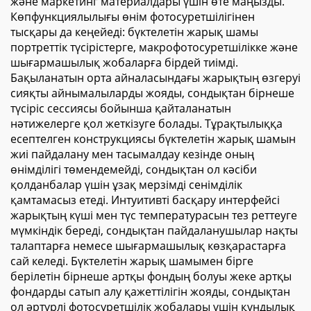
және маркетинг материалдары үшін өте маңызды.
Көпфункциялылығы өнім фотосуретшілігінен
тысқары да кеңейеді: бүктелетін жарық шамы
портреттік түсірістерге, макрофотосуретшілікке және
шығармашылық жобаларға бірдей тиімді.
Бақыланатын орта айналасындағы жарықтың өзгеруі
сияқты айнымалыларды жояды, сондықтан бірнеше
түсіріс сессиясы бойынша қайталанатын
нәтижелерге қол жеткізуге болады. Тұрақтылыққа
есептелген конструкциясы бүктелетін жарық шамын
жиі пайдалану мен тасымалдау кезінде оның
өнімділігі төмендемейді, сондықтан ол кәсіби
қолданбалар үшін ұзақ мерзімді сенімділік
қамтамасыз етеді. Интуитивті басқару интерфейсі
жарықтың күші мен түс температурасын тез реттеуге
мүмкіндік береді, сондықтан пайдаланушылар нақты
талаптарға немесе шығармашылық көзқарастарға
сай келеді. Бүктелетін жарық шамымен бірге
берілетін бірнеше артқы фондың болуы жеке артқы
фондарды сатып алу қажеттілігін жояды, сондықтан
ол әртүрлі фотосуретшілік жобалары үшін құндылық