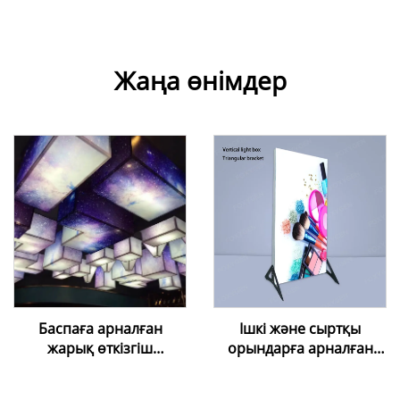
Жаңа өнімдер
Баспаға арналған
Ішкі және сыртқы
жарық өткізгіш
орындарға арналған
созылғыш таван ПВХ
өздігінен тұратын
пленкасы — UV/inkjet
шамдық тақта,