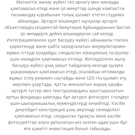
Магниттік жинау жүйесі тез орнату мен жинауды
қамтамасыз етеді және ол минуттар ішінде компактты
тасымалдау қорабынан толық қызмет ететін студияға
айналады. Әртүрлі өлшемдегі нұсқалар әртүрлі
объектілердің (кішкентай бижутерия бұйымдарынан бастап
ірі өнімдерге дейін) өлшемдеріне сай келеді.
Интеграцияланған қуат басқару жүйесі айнымалы токпен
қоректенуді және қайта зарядталатын аккумулятормен
жұмыс істеуді қолдайды, сондықтан локациялық түсірулер
үшін икемділік қамтамасыз етіледі. Жетілдірілген жылу
басқару жүйесі ұзақ уақыт пайдалану кезінде қызуға
ұшырамауын қамтамасыз етеді, осылайша оптималды
жұмыс істеу режимін сақтайды және LED-тің қызмет ету
мерзімін ұзартады. Қатты жиналатын жарық шкафы
әртүрлі түстер мен текстуралардағы ауыстырылатын
артқы фондарды қамтиды, бұл әртүрлі фотосурет стилдері
үшін шығармашылық мүмкіндіктерді кеңейтеді. Кәсіби
деңгейдегі конструкция ұзақ мерзімді сенімділікті
қамтамасыз етеді, сондықтан тұрақты және кәсіби
фотосуреттер алуға ұмтылатын кез келген адам үшін бұл
өте қажетті инвестиция болып табылады.