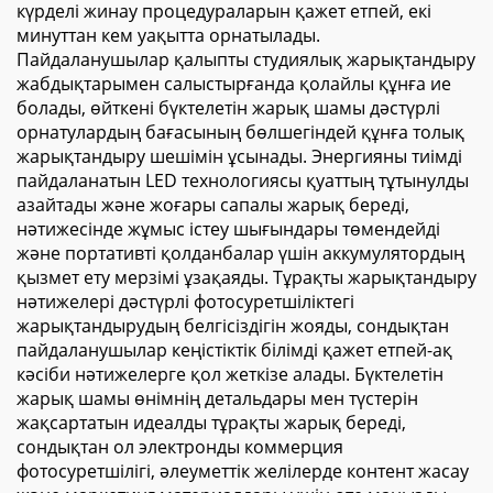
күрделі жинау процедураларын қажет етпей, екі
минуттан кем уақытта орнатылады.
Пайдаланушылар қалыпты студиялық жарықтандыру
жабдықтарымен салыстырғанда қолайлы құнға ие
болады, өйткені бүктелетін жарық шамы дәстүрлі
орнатулардың бағасының бөлшегіндей құнға толық
жарықтандыру шешімін ұсынады. Энергияны тиімді
пайдаланатын LED технологиясы қуаттың тұтынулды
азайтады және жоғары сапалы жарық береді,
нәтижесінде жұмыс істеу шығындары төмендейді
және портативті қолданбалар үшін аккумулятордың
қызмет ету мерзімі ұзақаяды. Тұрақты жарықтандыру
нәтижелері дәстүрлі фотосуретшіліктегі
жарықтандырудың белгісіздігін жояды, сондықтан
пайдаланушылар кеңістіктік білімді қажет етпей-ақ
кәсіби нәтижелерге қол жеткізе алады. Бүктелетін
жарық шамы өнімнің детальдары мен түстерін
жақсартатын идеалды тұрақты жарық береді,
сондықтан ол электронды коммерция
фотосуретшілігі, әлеуметтік желілерде контент жасау