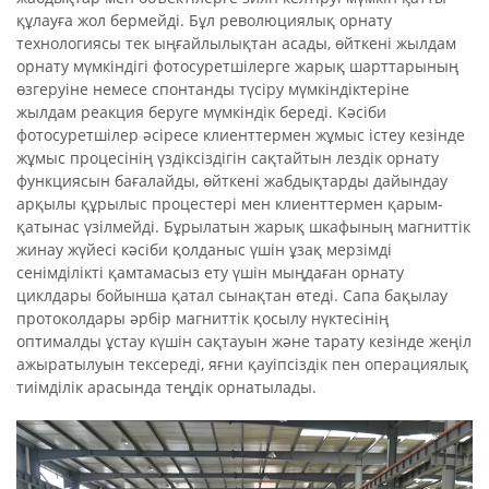
құлауға жол бермейді. Бұл революциялық орнату
технологиясы тек ыңғайлылықтан асады, өйткені жылдам
орнату мүмкіндігі фотосуретшілерге жарық шарттарының
өзгеруіне немесе спонтанды түсіру мүмкіндіктеріне
жылдам реакция беруге мүмкіндік береді. Кәсіби
фотосуретшілер әсіресе клиенттермен жұмыс істеу кезінде
жұмыс процесінің үздіксіздігін сақтайтын лездік орнату
функциясын бағалайды, өйткені жабдықтарды дайындау
арқылы құрылыс процестері мен клиенттермен қарым-
қатынас үзілмейді. Бұрылатын жарық шкафының магниттік
жинау жүйесі кәсіби қолданыс үшін ұзақ мерзімді
сенімділікті қамтамасыз ету үшін мыңдаған орнату
циклдары бойынша қатал сынақтан өтеді. Сапа бақылау
протоколдары әрбір магниттік қосылу нүктесінің
оптималды ұстау күшін сақтауын және тарату кезінде жеңіл
ажыратылуын тексереді, яғни қауіпсіздік пен операциялық
тиімділік арасында теңдік орнатылады.