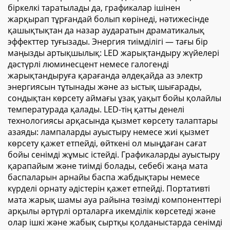
біркелкі таратылады да, графикалар ішінен
жарқырап тұрғандай болып көрінеді, нәтижесінде
қашықтықтан да назар аударатын драматикалық
эффекттер туғызады. Энергия тиімділігі — тағы бір
маңызды артықшылық: LED жарықтандыру жүйелері
дәстүрлі люминесцент немесе галогенді
жарықтандыруға қарағанда әлдеқайда аз электр
энергиясын тұтынады және аз ыстық шығарады,
сондықтан көрсету аймағы ұзақ уақыт бойы қолайлы
температурада қалады. LED-тің қатты денелі
технологиясы арқасында қызмет көрсету талаптары
азаяды: лампаларды ауыстыру немесе жиі қызмет
көрсету қажет етпейді, өйткені ол мыңдаған сағат
бойы сенімді жұмыс істейді. Графикаларды ауыстыру
қарапайым және тиімді болады, себебі жаңа мата
баспаларын арнайы баспа жабдықтары немесе
күрделі орнату әдістерін қажет етпейді. Портативті
мата жарық шамы ауа райына төзімді компоненттері
арқылы әртүрлі орталарға икемділік көрсетеді және
олар ішкі және жабық сыртқы қолданыстарда сенімді