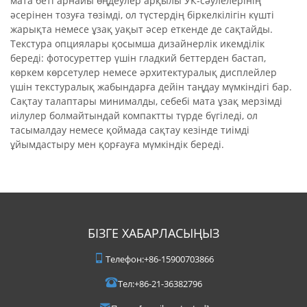
мата беті арнайы өңдеулер арқылы УК-сәулелерінің
әсерінен тозуға төзімді, ол түстердің біркелкілігін күшті
жарықта немесе ұзақ уақыт әсер еткенде де сақтайды.
Текстура опциялары қосымша дизайнерлік икемділік
береді: фотосуреттер үшін гладкий беттерден бастап,
көркем көрсетулер немесе әрхитектуралық дисплейлер
үшін текстуралық жабындарға дейін таңдау мүмкіндігі бар.
Сақтау талаптары минималды, себебі мата ұзақ мерзімді
иілулер болмайтындай компактты түрде бүгіледі, ол
тасымалдау немесе қоймада сақтау кезінде тиімді
ұйымдастыру мен қорғауға мүмкіндік береді.
БІЗГЕ ХАБАРЛАСЫҢЫЗ
Телефон:
+86-15900703866
Тел:
+86-21-36382796