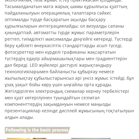
Тасымалданатын мата жарық шамы құрылғысы қуаттың
пайдаланылуын операциялық талаптарға сәйкес
оптималды түрде басқаратын ақылды басқару
құрылғыларын интеграциялайды; ол визуалды сапаны
қиындатпай, автоматты түрде жұмыс параметрлерін
реттеп, тиімділікті максималды деңгейге көтереді. Түстерді
беру қабілеті өнеркәсіптік стандарттарды асып түседі,
фотосуреттер мен күрделі графиканы жақсартатын
түстердің едәуір айырмашылықтары мен градиенттерін
дәл береді. LED жүйелері дәстүрлі жарықтандыру
технологияларымен байланысты құбырғау немесе
жыпылықтау құбылыстарынсыз әрі үнсіз жұмыс істейді, бұл
ұзақ уақыт бойы көру үшін ыңғайлы орта құрады.
Жетілдірілген электрондық схемалар кернеу тербелістері
мен қуат көтерілуінен туындайтын сезімтал
компоненттердің зақымдануын немесе маңызды
презентациялар кезінде дисплей жұмысының тоқтатылуын
алдын алады.