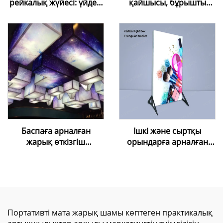
рейкалық жүйесі: үйдегі
қайшысы, бұрышты
жарықтандыру дизайны
реттеуге болатын
үшін LED магниттік трек
митерлық кабельдік
жарықтандырғышы
қайшы (созылатын
таван жасау үшін)
Баспаға арналған
Ішкі және сыртқы
жарық өткізгіш
орындарға арналған
созылғыш таван ПВХ
өздігінен тұратын
пленкасы — UV/inkjet
шамдық тақта,
баспасы үшін сандық
косметика, мейрамхана,
түрде баспаға арналған,
пиво мәзірінің тақтасы,
ақ түсті, жарық өткізгіш
алюминий рамалы LED
созылғыш таван
шамдық тақта,
Портативті мата жарық шамы көптеген практикалық
мембранасы
жарнамалық мақсатта