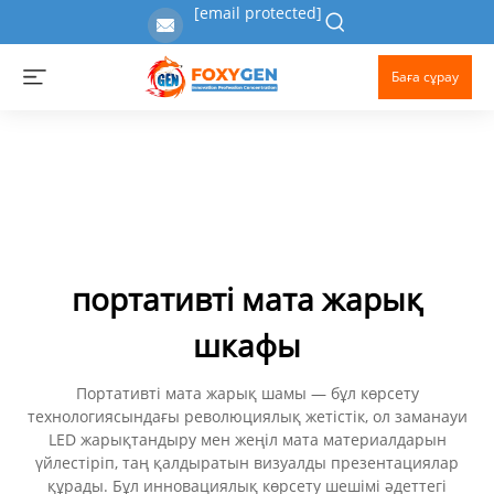
[email protected]
Баға сұрау
портативті мата жарық
шкафы
Портативті мата жарық шамы — бұл көрсету
технологиясындағы революциялық жетістік, ол заманауи
LED жарықтандыру мен жеңіл мата материалдарын
үйлестіріп, таң қалдыратын визуалды презентациялар
құрады. Бұл инновациялық көрсету шешімі әдеттегі