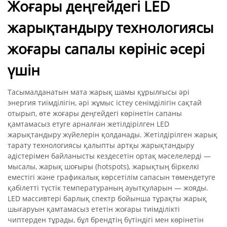
Жоғары деңгейдегі LED
жарықтандыру технологиясы
жоғары сапалы көрініс әсері
үшін
Тасымалданатын мата жарық шамы құрылғысы әрі
энергия тиімділігін, әрі жұмыс істеу сенімділігін сақтай
отырып, өте жоғары деңгейдегі көрінетін сапаны
қамтамасыз етуге арналған жетілдірілген LED
жарықтандыру жүйелерін қолданады. Жетілдірілген жарық
тарату технологиясы қалыпты артқы жарықтандыру
әдістерімен байланысты кездесетін ортақ мәселелерді —
мысалы, жарық шоғыры (hotspots), жарықтың біркелкі
еместігі және графикалық көрсетілім сапасын төмендетуге
қабілетті түстік температураның ауытқуларын — жояды.
LED массивтері барлық спектр бойынша тұрақты жарық
шығаруын қамтамасыз ететін жоғары тиімділікті
чиптерден тұрады, бұл брендтің бүтіндігі мен көрінетін