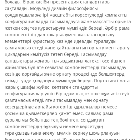
болады, бірақ кәсіби презентация стандарттары
сақталады. Модульді дизайн философиясы
қолданушыларға ірі масштабты көрсетулерді компактты
конфигурацияларда тасымалдауға және мақсатты орынға
жеткен соң тез құрастыруға мүмкіндік береді. Әрбір рама
компонентінің дәл токарьлаумен жасалған қосылу
элементтері құрастыру кезінде идеалды туралауды
қамтамасыз етеді және қайталанатын орнату мен тарату
циклдарын кемітусіз төтеп береді. Тасымалдау
қапшықтары жоғары тығыздықтағы латекс төсенішпен
жабылған, бұл өте сезімтал компоненттерді тасымалдау
кезінде қорғайды және орнату процесінде бөлшектерді
тиімді түрде қолдануға мүмкіндік береді. Портативті мата
жарық шкафы жүйесі көптеген стандартты
конфигурациялар үшін бір адамның өзінше жұмыс істеуін
қамтамасыз етеді, яғни тасымалдау мен орнату
кезеңдерінде арнайы көтергіш құрылғылар немесе
қосымша қызметкерлер қажет емес. Салмақ рама
құрылымы бойынша тең бөлінген, сондықтан
компоненттердің бұзылуы немесе көрсетудің
тұрақсыздығына әкелуі мүмкін кернеу шоғырлануын
болдырмауға көмектеседі. Жылдам босату механизмдері тез