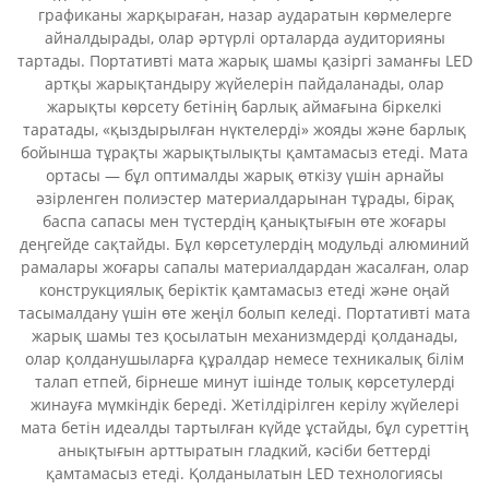
графиканы жарқыраған, назар аударатын көрмелерге
айналдырады, олар әртүрлі орталарда аудиторияны
тартады. Портативті мата жарық шамы қазіргі заманғы LED
артқы жарықтандыру жүйелерін пайдаланады, олар
жарықты көрсету бетінің барлық аймағына біркелкі
таратады, «қыздырылған нүктелерді» жояды және барлық
бойынша тұрақты жарықтылықты қамтамасыз етеді. Мата
ортасы — бұл оптималды жарық өткізу үшін арнайы
әзірленген полиэстер материалдарынан тұрады, бірақ
баспа сапасы мен түстердің қанықтығын өте жоғары
деңгейде сақтайды. Бұл көрсетулердің модульді алюминий
рамалары жоғары сапалы материалдардан жасалған, олар
конструкциялық беріктік қамтамасыз етеді және оңай
тасымалдану үшін өте жеңіл болып келеді. Портативті мата
жарық шамы тез қосылатын механизмдерді қолданады,
олар қолданушыларға құралдар немесе техникалық білім
талап етпей, бірнеше минут ішінде толық көрсетулерді
жинауға мүмкіндік береді. Жетілдірілген керілу жүйелері
мата бетін идеалды тартылған күйде ұстайды, бұл суреттің
анықтығын арттыратын гладкий, кәсіби беттерді
қамтамасыз етеді. Қолданылатын LED технологиясы