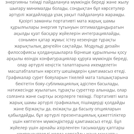
энергияны тиімді пайдалануға мүмкіндік береді және жылу
шығару минималды болады, сондықтан бұл көрсетулер
әртүрлі жағдайларда ұзақ уақыт пайдалануға жарамды.
Қазіргі заманғы портативті мата жарық шамы
құрылғылары энергия тұтынуын оптималдандыратын
ақылды қуат басқару жүйелерін интеграциялайды,
сонымен қатар жұмыс істеу кезеңінде тұрақты
жарықтылық деңгейін сақтайды. Модульді дизайн
философиясы қолданушыларға бірнеше құрылғыны қосу
арқылы өзіндік конфигурациялар құруға мүмкіндік береді,
олар әртүрлі кеңістік талаптарына икемделетін
масштабталатын көрсету шешімдерін қамтамасыз етеді.
Графикалар сурет бояуларын тікелей мата талшықтарына
бекітетін бояу-сублимациялық әдіспен басылады,
нәтижесінде жуылатын, тұрақты суреттер алынады, олар
солғанға және сыртқы әсерлерге төзімді. Портативті мата
жарық шамы әртүрлі графикалық пішімдерді қолдайды
және біржақты да, екіжақты да басылу опцияларын
қабылдайды, бұл әртүрлі презентациялық қажеттіліктер
үшін көптеген мүмкіндіктерді қамтамасыз етеді. Бұл
жүйелер үшін арнайы әзірленген тасымалдау қаптары
компоненттерді жолда қорғайды және мақсатты