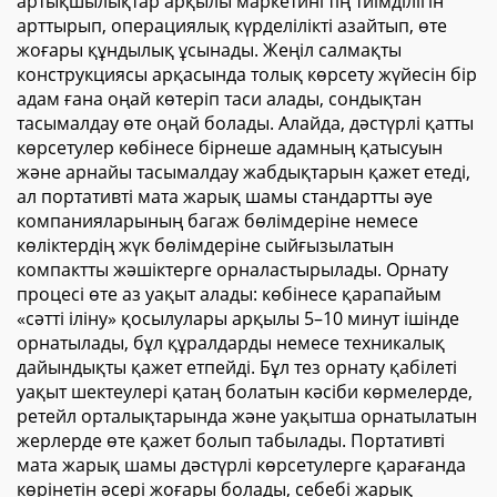
артықшылықтар арқылы маркетингтің тиімділігін
арттырып, операциялық күрделілікті азайтып, өте
жоғары құндылық ұсынады. Жеңіл салмақты
конструкциясы арқасында толық көрсету жүйесін бір
адам ғана оңай көтеріп таси алады, сондықтан
тасымалдау өте оңай болады. Алайда, дәстүрлі қатты
көрсетулер көбінесе бірнеше адамның қатысуын
және арнайы тасымалдау жабдықтарын қажет етеді,
ал портативті мата жарық шамы стандартты әуе
компанияларының багаж бөлімдеріне немесе
көліктердің жүк бөлімдеріне сыйғызылатын
компактты жәшіктерге орналастырылады. Орнату
процесі өте аз уақыт алады: көбінесе қарапайым
«сәтті іліну» қосылулары арқылы 5–10 минут ішінде
орнатылады, бұл құралдарды немесе техникалық
дайындықты қажет етпейді. Бұл тез орнату қабілеті
уақыт шектеулері қатаң болатын кәсіби көрмелерде,
ретейл орталықтарында және уақытша орнатылатын
жерлерде өте қажет болып табылады. Портативті
мата жарық шамы дәстүрлі көрсетулерге қарағанда
көрінетін әсері жоғары болады, себебі жарық