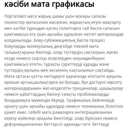
кәсіби мата графикасы
Портативті мата жарық шамы үшін жоғары сапалы
полиэстер матасынан жасалған, жарықтың өтуін жақсарту
мен кәсіби тұрғыдан қатаң талаптарға сай баспа сапасын
қамтамасыз ету үшін арнайы құрылған негізгі материалдар
қолданылады. Бояу-сублимациялық баспа процесі
бояуларды молекулалық деңгейде тікелей мата
талшықтарына бекітеді, олар түстердің сақталуын, жуған
кезде немесе сыртқы әсерлерден зақымданбауын
қамтамасыз ететін, тұрақты суреттерді құрады және
түстердің ярлығы мен кескіннің нақтылығын сақтайды.
Мата ортасы қатты негіздерге қарағанда иілгіштік арқылы
ерекше артықшылықтарға ие болады, бұл дәстүрлі көрсету
материалдарымен жиі кездесетін трещиналар, шашылулар
немесе қабаттардың бөлінуі сияқты проблемаларды
болдырмауға мүмкіндік береді. Графикалық бейнелерді
орнату үшін арнайы құралдар немесе техникалық біліктілік
қажет емес, себебі мата рамаларға интеграцияланған
керілу жүйелері арқылы бекітіледі, олар бүріскен немесе
деформацияланған беттерсіз идеалды тегіс беттерді