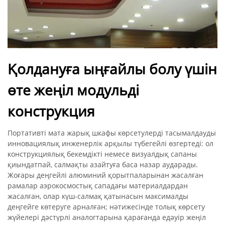
Қолдануға ыңғайлы болу үшін
өте жеңіл модульді
конструкция
Портативті мата жарық шкафы көрсетулерді тасымалдауды
инновациялық инженерлік арқылы түбегейлі өзгертеді: ол
конструкциялық бекемдікті немесе визуалдық сапаны
қиындатпай, салмақты азайтуға баса назар аударады.
Жоғары деңгейлі алюминий қорытпаларынан жасалған
рамалар аэрокосмостық сападағы материалдардан
жасалған, олар күш-салмақ қатынасын максималды
деңгейге көтеруге арналған; нәтижесінде толық көрсету
жүйелері дәстүрлі аналогтарына қарағанда едәуір жеңіл