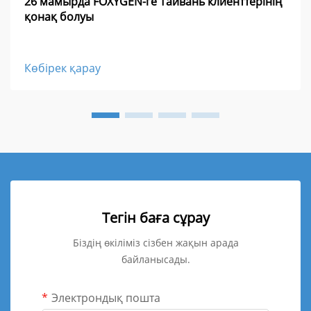
26 мамырда FOXYGEN-ге Тайвань клиенттерінің
қонақ болуы
Көбірек қарау
Тегін баға сұрау
Біздің өкіліміз сізбен жақын арада
байланысады.
Электрондық пошта