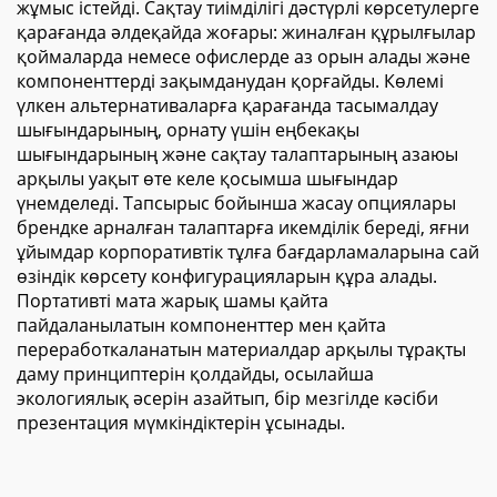
жұмыс істейді. Сақтау тиімділігі дәстүрлі көрсетулерге
қарағанда әлдеқайда жоғары: жиналған құрылғылар
қоймаларда немесе офислерде аз орын алады және
компоненттерді зақымданудан қорғайды. Көлемі
үлкен альтернативаларға қарағанда тасымалдау
шығындарының, орнату үшін еңбекақы
шығындарының және сақтау талаптарының азаюы
арқылы уақыт өте келе қосымша шығындар
үнемделеді. Тапсырыс бойынша жасау опциялары
брендке арналған талаптарға икемділік береді, яғни
ұйымдар корпоративтік тұлға бағдарламаларына сай
өзіндік көрсету конфигурацияларын құра алады.
Портативті мата жарық шамы қайта
пайдаланылатын компоненттер мен қайта
переработкаланатын материалдар арқылы тұрақты
даму принциптерін қолдайды, осылайша
экологиялық әсерін азайтып, бір мезгілде кәсіби
презентация мүмкіндіктерін ұсынады.