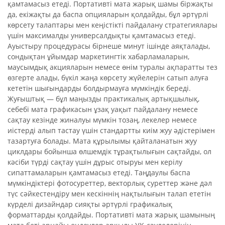
қамтамасыз етеді. Портативті мата жарық шамы біржақты
да, екіжақты да баспа опцияларын қолдайды, бұл әртүрлі
көрсету талаптары мен кеңістікті пайдалану стратегиялары
үшін максималды универсалдықты қамтамасыз етеді.
Ауыстыру процедурасы бірнеше минут ішінде аяқталады,
сондықтан ұйымдар маркетингтік хабарламаларын,
маусымдық акцияларын немесе өнім туралы ақпаратты тез
өзгерте алады, бүкіл жаңа көрсету жүйелерін сатып алуға
кететін шығындарды болдырмауға мүмкіндік береді.
Жуғыштық — бұл маңызды практикалық артықшылық,
себебі мата графикасын ұзақ уақыт пайдалану немесе
сақтау кезінде жиналуы мүмкін тозаң, лекелер немесе
иістерді алып тастау үшін стандартты киім жуу әдістерімен
тазартуға болады. Мата құрылымы қайталанатын жуу
циклдары бойынша өлшемдік тұрақтылығын сақтайды, ол
кәсіби түрді сақтау үшін дұрыс отыруы мен керілу
сипаттамаларын қамтамасыз етеді. Таңдаулы баспа
мүмкіндіктері фотосуреттер, векторлық суреттер және дәл
түс сәйкестендіру мен кескіннің нақтылығын талап ететін
күрделі дизайндар сияқты әртүрлі графикалық
форматтарды қолдайды. Портативті мата жарық шамының