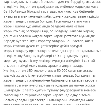
тартымдылығын сақтай отырып, дәл түс беруді қамтамасыз
етеді. Жетілдірілген диффузиялық жүйелер жарықты мата
беті бойынша біркелкі таратады, нәтижесінде бейненің
анықтығы мен көлемдік қабылдауын жақсартатын үздіксіз
жарықтандыру пайда болады. Тасымалданатын мата
жарық шамы құрылғысында бағдарламаланатын
жарықтылық басқаруы бар, ол қолданушыларға жарық
деңгейін орташа жағдайларға қарай реттеуге мүмкіндік
береді; бұл жарықты көрсету залдарынан бастап, әлсіз
жарықталған дүкен кеңістіктеріне дейін әртүрлі
жарықтандыру ортасында оптималды көріністі қамтамасыз
етеді. Жылу басқару жүйелері LED-тің ыдысуын ұзақ
мерзімді жұмыс істеу кезінде тұрақты өнімділікті сақтай
отырып, тиімді жылу шашу арқылы алдын алады.
Жетілдірілген LED технологиясы 50 000 сағаттан астам
үздіксіз жұмыс істеу өмірімен сипатталады, бұл қалыпты
жарықтандыру жүйелерімен байланысты қызмет көрсету
талаптары мен ауыстыру шығындарын шамамен жоққа
шығарады. Электр қуатын тұтыну флуоресцентті немесе
галогенді альтернативаларға қарағанда едәуір төмен
болып қалады, бұл электр шығындарын азайтады және
экологиялық таза жұмыс істеу практикасын қолдайды.