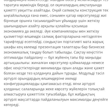
таратуға мүмкіндік береді, ол оқиғалардың аяқталуында
қажетті уақытты азайтады. Оңай салмақты конструкция тек
ыңғайлылыққа ғана емес, сонымен қатар көрсетулерді жиі
бірнеше орынға тасымалдайтын ұйымдар үшін жеткізу
шығындарын азайту арқылы қолайлы қосымша
экономияға да әкеледі. Әуе компаниялары мен жеткізу
қызметтері өлшемдік салмақ факторларына негізделген
тарифтерді есептейді, сондықтан портативті мата жарық
шкафы кең көлемді презентация талаптары бар бизнеске
экономикалық таңдау болып табылады. Сақтау кеңістігін
оптималды пайдалану — бұл жүйенің тағы бір маңызды
артықшылығы: жиналған көрсетулер қоймаларда немесе
офис кеңістіктерінде минималды орын алады және қажет
болған кезде тез қолдануға дайын тұрады. Модульді тәсіл
әртүрлі орындардың өлшемдеріне икемді
конфигурацияларды қамтамасыз етеді, яғни әртүрлі
қолданыс салаларында жеке көрсету жүйелерін толықтай
алмастыруға қажеттілік туғызбайды, бұл жабдықтың
әртүрлі мақсаттарда пайдаланылуын максималды деңгейге
көтереді.