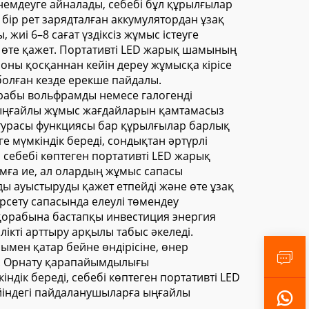
 үнемдеуге айналады, себебі бұл құрылғылар
бір рет зарядталған аккумулятордан ұзақ
 жиі 6–8 сағат үздіксіз жұмыс істеуге
де өте қажет. Портативті LED жарық шамының
ны қосқаннан кейін дереу жұмысқа кірісе
 болған кезде ерекше пайдалы.
рабы вольфрамды немесе галогенді
 ыңғайлы жұмыс жағдайларын қамтамасыз
атурасы функциясы бар құрылғылар барлық
 мүмкіндік береді, сондықтан әртүрлі
, себебі көптеген портативті LED жарық
мға ие, ал олардың жұмыс сапасы
ы ауыстыруды қажет етпейді және өте ұзақ
өрсету сапасында елеулі төмендеу
 қорабына бастапқы инвестиция энергия
кті арттыру арқылы табыс әкеледі.
нымен қатар бейне өндірісіне, өнер
. Орнату қарапайымдылығы
ік береді, себебі көптеген портативті LED
йіндегі пайдаланушыларға ыңғайлы