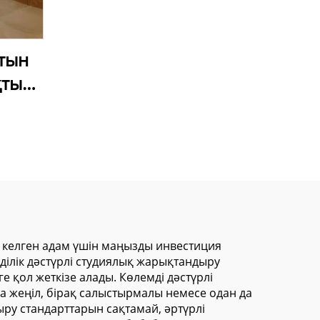
тын
қты
н
ік –
ық
лған
алы
әшігі
з келген адам үшін маңызды инвестиция
ділік дәстүрлі студиялық жарықтандыру
қол жеткізе алады. Көлемді дәстүрлі
жеңіл, бірақ салыстырмалы немесе одан да
ру стандарттарын сақтамай, әртүрлі