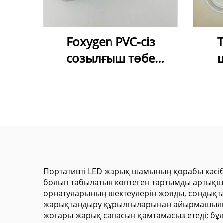
Foxygen PVC-сіз
созылғыш төбе
пленкасы, Harppon
суық орнату
Fo
ыңғайландырғыштары,
төбе
шпатель, орнату
л
құралдары, шпатель
лам
Портативті LED жарық шамының қорабы кәсіб
болып табылатын көптеген тартымды артықшыл
орнатуларының шектеулерін жояды, сондықтан
жарықтандыру құрылғыларынан айырмашылығы
жоғары жарық сапасын қамтамасыз етеді; бұ