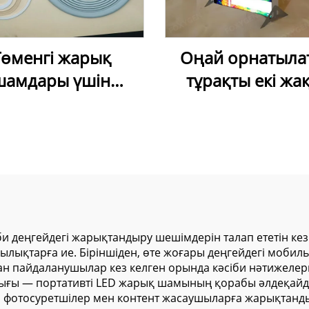
Төменгі жарық
Оңай орнатыла
шамдары үшін
тұрақты екі жа
қолданылатын
жарық береті
xygen созылғыш
рекламалық жәш
 пленкасы жүйесі
коммерциял
ампа сақинасы,
көрсетуге арна
паның ұстағышы
алюминий рам
SEG мата жарық ж
и деңгейдегі жарықтандыру шешімдерін талап ететін ке
ықтарға ие. Біріншіден, өте жоғары деңгейдегі мобиль
 пайдаланушылар кез келген орында кәсіби нәтижелерге 
 — портативті LED жарық шамының қорабы әлдеқайда 
л фотосуретшілер мен контент жасаушыларға жарықтанды