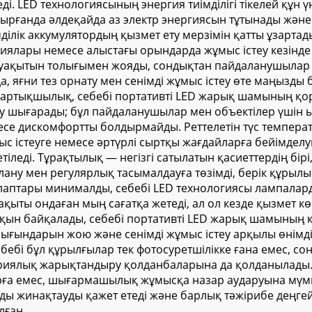
еді. LED технологиясының энергия тиімділігі тікелей құн
рғанда әлдеқайда аз электр энергиясын тұтынады және 
мділік аккумулятордың қызмет ету мерзімін қатты ұзартады,
сессиялары немесе алыстағы орындарда жұмыс істеу кезін
 уақытын толығымен жояды, сондықтан пайдаланушылар о
да, яғни тез орнату мен сенімді жұмыс істеу өте маңызды
 артықшылық, себебі портативті LED жарық шамының қо
 шығарады; бұл пайдаланушылар мен объектілер үшін
есе дискомфортты болдырмайды. Реттелетін түс темпер
 істеуге немесе әртүрлі сыртқы жағдайларға бейімделуге
тіледі. Тұрақтылық — негізгі сатылатын қасиеттердің бірі
ну мен регулярлық тасымалдауға төзімді, берік құрылы
лаптары минималды, себебі LED технологиясы лампалард
уақыты ондаған мың сағатқа жетеді, ал ол кезде қызмет к
 айқын байқалады, себебі портативті LED жарық шамының
ындарын жою және сенімді жұмыс істеу арқылы өнімділі
бебі бұл құрылғылар тек фотосуретшілікке ғана емес, со
ариялық жарықтандыру қолданбаларына да қолданылады
 емес, шығармашылық жұмысқа назар аударуына мүмкінд
 жинақтауды қажет етеді және барлық тәжірибе деңге
лған.