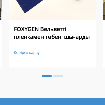
FOXYGEN Вельветті
пленкамен төбені шығарды
Көбірек қарау