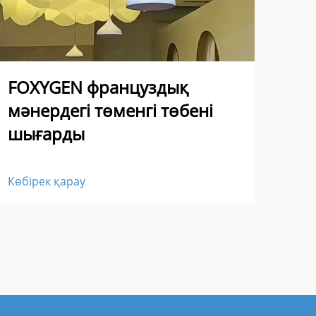
FOXYGEN француздық
10
мәнердегі төменгі төбені
жіб
шығарды
Көбі
Көбірек қарау