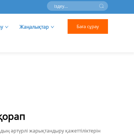
Баға сұрау
ау
Жаңалықтар
қорап
ың әртүрлі жарықтандыру қажеттіліктерін