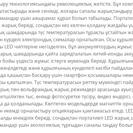
ру технологиясындағы революциялық жетістік. Бұл комп
тастырады және сенімді, жоғары сапалы жарықтандыру 
мамандар үшін ажырамас құрал болып табылады. Портати
кі жарық береді, сондықтан кез келген қолдану жағдайы
жарық шамдарында түс температурасын тұрақты ұстайтын ж
ін күрделі электрондық схемалар орнатылған. Осы құры
 LED чиптеріне негізделген, бұл аккумулятордың жұмы
 жарық шамдарында қайта зарядталатын литий-ионды акк
р бойы үздіксіз жұмыс істеуге мүмкіндік береді. Құрылғын
жеңілдетеді және құрылғының күнделікті кәсіби пайдала
нда қашықтан басқару үшін смартфон қосымшалары нем
 қамтылған. Түс температурасын реттеу мүмкіндігі пайд
рық пен вольфрамдық жарық режимдері арасында ауысуға
ліктен тыс, өнімді фотосуретке түсіру, видео өндірісі,
да қолданылады. Көптеген модельдерде магниттік орнату
ін икемді орналастыру опцияларын қамтамасыз етеді. LED
алды өнімділік береді, сондықтан портативті LED жары
амандар үшін экологиялық тұрғыдан саналы таңдау болы