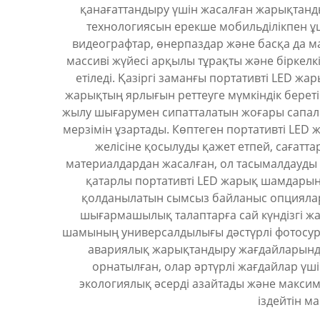
қанағаттандыру үшін жасалған жарықтанды
технологиясын ерекше мобильділікпен ұш
видеографтар, өнерпаздар және басқа да 
массиві жүйесі арқылы тұрақты және біркел
етіледі. Қазіргі заманғы портативті LED 
жарықтың ярлығын реттеуге мүмкіндік берет
жылу шығарумен сипатталатын жоғары сапалы
мерзімін ұзартады. Көптеген портативті LED
желісіне қосылуды қажет етпей, сағатта
материалдардан жасалған, ол тасымалдауды 
қатарлы портативті LED жарық шамдары
қолданылатын сымсыз байланыс опциялары
шығармашылық талаптарға сай күндізгі жа
шамының универсалдылығы дәстүрлі фотосуретші
авариялық жарықтандыру жағдайларында 
орнатылған, олар әртүрлі жағдайлар үш
экологиялық әсерді азайтады және максим
іздейтін м