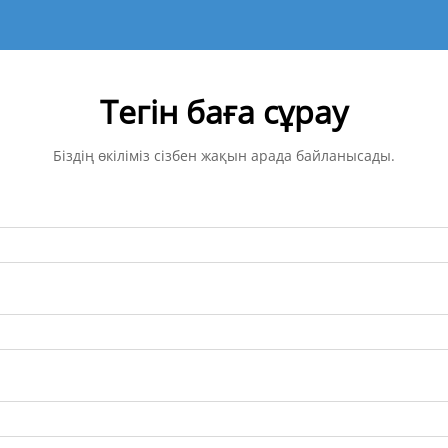
Тегін баға сұрау
Біздің өкіліміз сізбен жақын арада байланысады.