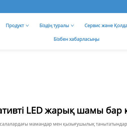
Продукт
Біздің туралы
Сервис және Қолд
Бізбен хабарласыңы
ативті LED жарық шамы бар 
 салалардағы мамандар мен қызығушылық танытатындард