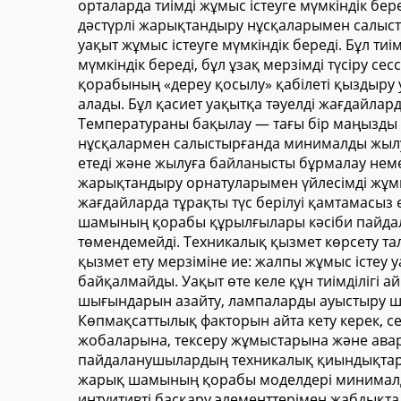
орталарда тиімді жұмыс істеуге мүмкіндік бер
дәстүрлі жарықтандыру нұсқаларымен салысты
уақыт жұмыс істеуге мүмкіндік береді. Бұл тиі
мүмкіндік береді, бұл ұзақ мерзімді түсіру 
қорабының «дереу қосылу» қабілеті қыздыру
алады. Бұл қасиет уақытқа тәуелді жағдайлар
Температураны бақылау — тағы бір маңызды
нұсқалармен салыстырғанда минималды жылу
етеді және жылуға байланысты бұрмалау нем
жарықтандыру орнатуларымен үйлесімді жұмыс
жағдайларда тұрақты түс берілуі қамтамасыз е
шамының қорабы құрылғылары кәсіби пайдала
төмендемейді. Техникалық қызмет көрсету та
қызмет ету мерзіміне ие: жалпы жұмыс істеу 
байқалмайды. Уақыт өте келе құн тиімділігі
шығындарын азайту, лампаларды ауыстыру шығ
Көпмақсаттылық факторын айта кету керек, се
жобаларына, тексеру жұмыстарына және ав
пайдаланушылардың техникалық қиындықтарға
жарық шамының қорабы моделдері минималды
интуитивті басқару элементтерімен жабдықта