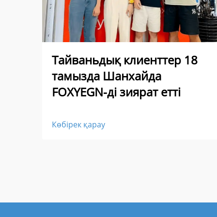
Тайваньдық клиенттер 18
тамызда Шанхайда
FOXYEGN-ді зиярат етті
Көбірек қарау