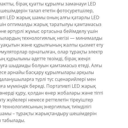
актты, бірақ қуатты құрылғы заманауи LED
шешімдерін талап ететін фотосуретшілер,
вті LED жарық шамы оның алғы қатарлы LED
 үшін оптималды жарық таратылуы қамтамасыз
әне әртүрлі жұмыс ортасына бейімделу үшін
лғылардың технологиялық негізі — минималды
с уақытын және құрылғының жалпы қызмет ету
умуляторлар орнатылған, олар тұрақты электр
ың құрылымы әдетте төзімді, бірақ жеңіл
нуға шыдамды болуын қамтамасыз етеді. Алғы
есе арнайы басқару құрылғылары арқылы
аланушыларға түрлі түс сценарийлері мен
 мүмкіндік береді. Портативті LED жарық
 өнерді құру, қолдан өнер жобалары және тіпті
 жүйелері немесе реттелетін тіреуіштер
 технологиясының энергиялық тиімділігі
қ шамы – тұрақты жарықтандыру шешімдерін
п табылады.