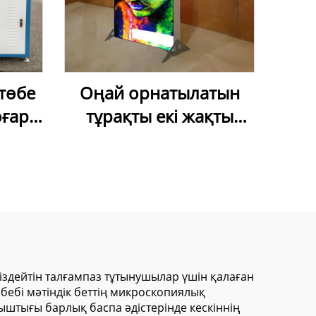
төбе
Оңай орнатылатын
оғары
тұрақты екі жақты
пісіру
жарық беретін
рекламалық жәшік –
коммерциялық
көрсетуге арналған
алюминий рамалы
SEG мата жарық жәшігі
іздейтін талғампаз тұтынушылар үшін қалаған
ебі мәтіндік беттің микроскопиялық
ыштығы барлық баспа әдістерінде кескіннің