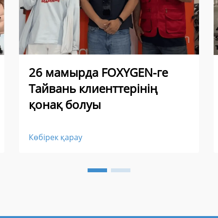
26 мамырда FOXYGEN-ге
Тайвань клиенттерінің
қонақ болуы
Көбірек қарау