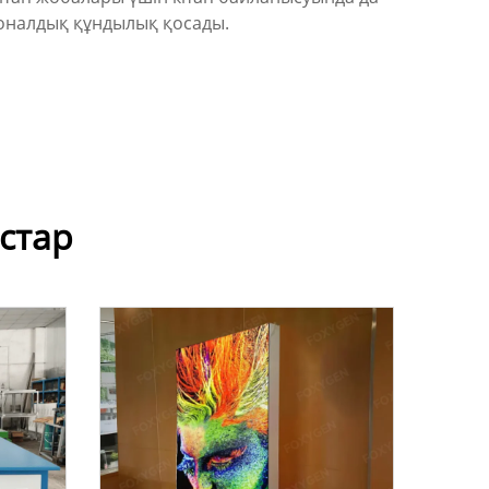
ционалдық құндылық қосады.
стар