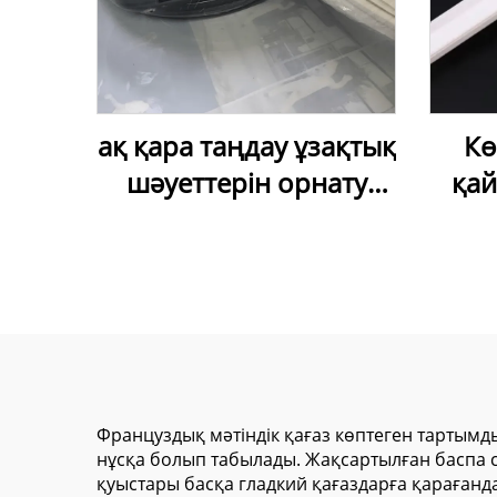
ақ қара таңдау ұзақтық
Кө
шәуеттерін орнату
қа
үшін жұмсақ ПВХ
ре
ұзақтық шәуеті сапасы
мит
жоғары
қа
та
Француздық мәтіндік қағаз көптеген тартымд
нұсқа болып табылады. Жақсартылған баспа 
қуыстары басқа гладкий қағаздарға қарағанда