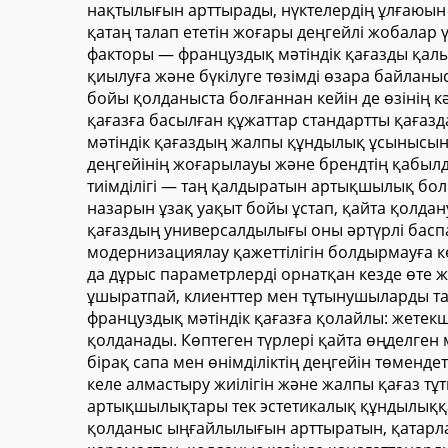
нақтылығын арттырады, нүктелердің ұлғаюын 
қатаң талап ететін жоғары деңгейлі жобалар
факторы — француздық мәтіндік қағазды қал
қиылуға және бүкілуге төзімді өзара байлан
бойы қолданыста болғаннан кейін де өзінің к
қағазға басылған құжаттар стандартты қағазд
мәтіндік қағаздың жалпы құндылық ұсынысын
деңгейінің жоғарылауы және брендтің қабылд
тиімділігі — таң қалдыратын артықшылық бо
назарын ұзақ уақыт бойы ұстап, қайта қолдан
қағаздың универсалдылығы оны әртүрлі баспа
модернизациялау қажеттілігін болдырмауға кө
да дұрыс параметрлерді орнатқан кезде өте 
ұшыратпай, клиенттер мен тұтынушыларды таң
француздық мәтіндік қағазға қолайлы: жетек
қолданады. Көптеген түрлері қайта өңделген
бірақ сапа мен өнімділіктің деңгейін төменде
келе алмастыру жиілігін және жалпы қағаз т
артықшылықтары тек эстетикалық құндылыққа 
қолданыс ыңғайлылығын арттыратын, қатарла