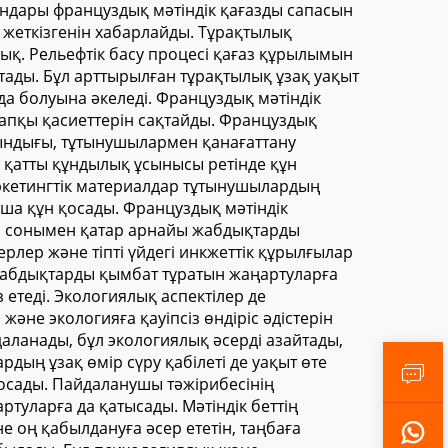
ындары француздық мәтіндік қағазды сапасын
 жеткізгенін хабарлайды. Тұрақтылық
қ. Рельефтік басу процесі қағаз құрылымын
тады. Бұл арттырылған тұрақтылық ұзақ уақыт
да болуына әкеледі. Француздық мәтіндік
стапқы қасиеттерін сақтайды. Француздық
тындығы, тұтынушылармен қанағаттану
 қатты құндылық ұсынысы ретінде құн
аркетингтік материалдар тұтынушылардың
мша құн қосады. Француздық мәтіндік
ді, сонымен қатар арнайы жабдықтарды
рлер және тіпті үйдегі инкжеттік құрылғылар
 жабдықтарды қымбат тұратын жаңартуларға
етеді. Экологиялық аспектілер де
не экологияға қауіпсіз өндіріс әдістерін
аланады, бұл экологиялық әсерді азайтады,
рдың ұзақ өмір сүру қабілеті де уақыт өте
қосады. Пайдаланушы тәжірибесінің
туларға да қатысады. Мәтіндік беттің
оң қабылдануға әсер ететін, таңбаға