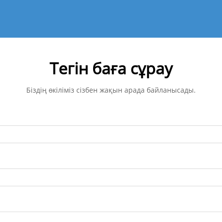
Тегін баға сұрау
Біздің өкіліміз сізбен жақын арада байланысады.