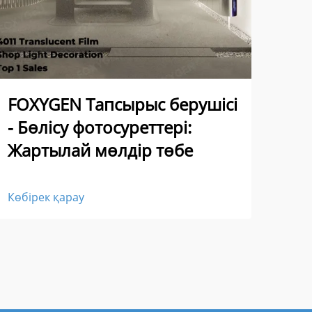
FO
FOXYGEN Тапсырыс берушісі
мән
- Бөлісу фотосуреттері:
шы
Жартылай мөлдір төбе
Көбі
Көбірек қарау