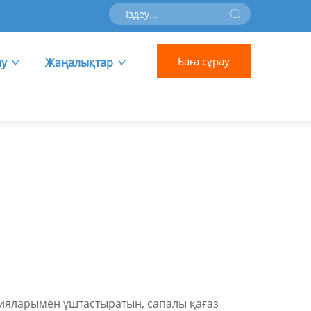
Баға сұрау
ау
Жаңалықтар
огияларымен ұштастыратын, сапалы қағаз