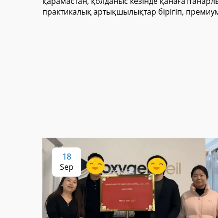
қарамастан, қолданыс кезінде қанағаттанарл
практикалық артықшылықтар бірігіп, премиум-
18
Sep