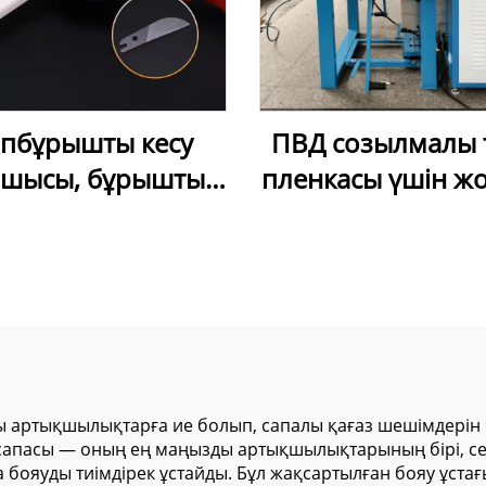
пбұрышты кесу
ПВД созылмалы 
йшысы, бұрышты
пленкасы үшін ж
ттеуге болатын
жиілікті екі басты 
ерлық кабельдік
машинасы
йшы (созылатын
ван жасау үшін)
ы артықшылықтарға ие болып, сапалы қағаз шешімдерін 
сапасы — оның ең маңызды артықшылықтарының бірі, себ
 бояуды тиімдірек ұстайды. Бұл жақсартылған бояу ұстағ