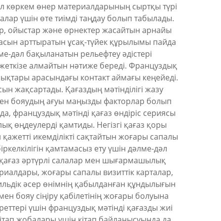
і, ол көркем өнер материалдарының сыртқы түрі
ар үшін өте тиімді таңдау болып табылады.
тар, ойыстар және өрнектер жасайтын арнайы
пасын арттыратын ұсақ-түйек құрылымы пайда
ме-дәл бақыланатын рельефтеу әдістері
 жеткізе алмайтын нәтиже береді. Француздық
алшықтары арасындағы контакт аймағы кеңейеді.
сын жақсартады. Қағаздың мәтінділігі жазу
 мен бояудың ағуы маңызды факторлар болып
, француздық мәтінді қағаз өндіріс сериясы
ық өңдеулерді қамтиды. Негізгі қағаз қоры
 қажетті икемділікті сақтайтын жоғары сапалы
іркелкілігін қамтамасыз ету үшін дәлме-дәл
 қағаз әртүрлі салалар мен шығармашылық
риалдары, жоғары сапалы визиттік карталар,
тильдік әсер өнімнің қабылданған құндылығын
мен бояу сіңіру қабілетінің жоғары болуына
еттері үшін француздық мәтінді қағазды жиі
ітап жобалары үшін кітап байланысуында да