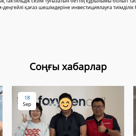
ық тактильдік сезім туғызатын беттің құрылымы болып т
деңгейлі қағаз шешімдеріне инвестициялауға тиімділік 
Соңғы хабарлар
18
Sep