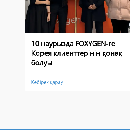
10 наурызда FOXYGEN-ге
Корея клиенттерінің қонақ
болуы
Көбірек қарау