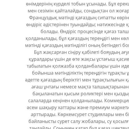
өнімдерінің күрделі тобын ұсынады. Бұл ерекш
мен сезімін қайталайды, сондықтан ол жоғ
Француздық мәтінді қағаздың сипатты көрін
өндіріс әдістерінен туындайды; нәтижесінд
болады. Өндіріс процесінде қағаз тал
қолданылады, бұл қағаздың тереңдігі мен кө
мәтінді қағаздың мәтінділігі оның бетіндегі 
Бұл жақсарған сіңіру қабілеті бояудың ағ
құралдары үшін де өте жақсы ұстағыш қаси
табылатын қолжазба қолданбалары үшін идеа
бойынша мәтінділіктің тереңдігін тұрақты
әдетте қағаздың беріктігі мен тұрақтылығын 
ағаш ұнтағы немесе мақта талшықтарынан тұ
бақыланатын қысым роликтері мен қыздыр
салаларда кеңінен қолданылады. Коммерциял
әсем шақыру хаттары және премиум маркетинг
арттырады. Көркемсурет студиялары мен біл
байланысты сурет салу жобалары, су қосылғ
таңдайды. Сонымен қатар бұл қағаз шектеу