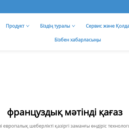
Продукт
Біздің туралы
Сервис және Қолд
Бізбен хабарласыңы
француздық мәтінді қағаз
лі европалық шеберлікті қазіргі заманғы өндіріс технол