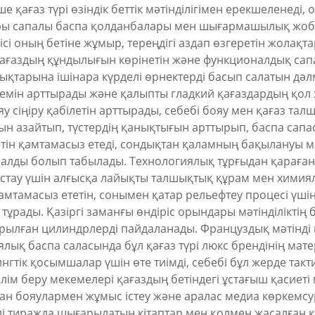
е қағаз түрі өзіндік беттік мәтінділігімен ерекшеленед
ары сапалы баспа қолданбалары мен шығармашылық жобал
ісі оның бетіне жұмыр, тереңдігі аздап өзгеретін жолақ
е қағаздың құндылығын көрінетін және функционалдық са
шықтарына ішінара күрделі өрнектерді басып салатын дәл
лемін арттырады және қалыпты гладкий қағаздардың қол
бояу сіңіру қабілетін арттырады, себебі бояу мен қағаз т
уын азайтып, түстердің қанықтығын арттырып, баспа сапа
етін қамтамасыз етеді, сондықтан қаламның бақылануы
лды болып табылады. Технологиялық тұрғыдан қарағанда
 ұстау үшін алғысқа лайықты талшықтық құрам мен химиял
қамтамасыз ететін, сонымен қатар рельефтеу процесі үшін
рады. Қазіргі заманғы өндіріс орындары мәтінділіктің б
ылған цилиндрлерді пайдаланады. Француздық мәтінді
ық баспа саласында бұл қағаз түрі люкс брендінің мате
тік қосымшалар үшін өте тиімді, себебі бұл жерде так
ім беру мекемелері қағаздың бетіндегі ұстағыш қасиеті 
ан бояулармен жұмыс істеу және аралас медиа көркемсур
лі тиражда шығарылатын кітаптар мен қолмен жасалған к