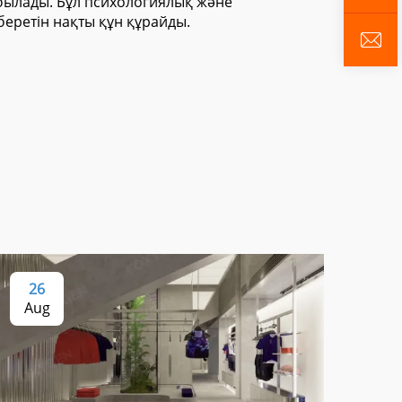
абылады. Бұл психологиялық және
беретін нақты құн құрайды.
26
2
Aug
Au