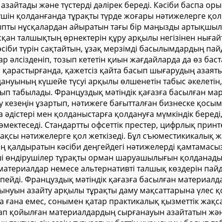
азайтады және түстерді дәлірек береді. Кәсіби баспа ор
 үшін қолданғанда тұрақты түрде жоғары нәтижелерге қол
ыпты нұсқалардан айыратын тағы бір маңызды артықшылы
ысқан талшықтың өрнектерін құру арқылы негізінен нығай
әсіби түрін сақтайтын, ұзақ мерзімді басылымдардың пай
ар әлсізденіп, тозып кететін қиын жағдайларда да өз ба
 қарастырғанда, қажетсіз қайта басып шығарудың азая
ануының күшейе түсуі арқылы өлшенетін табыс әкелетін,
лып табылады. Француздық мәтіндік қағазға басылған м
у кезеңін ұзартып, нәтижеге бағытталған бизнеске қосы
 әдістері мен қолданыстарға қолдануға мүмкіндік бере
мектеседі. Стандартты офсеттік престер, цифрлық принте
жақсы нәтижелерге қол жеткізеді. Бұл съюместикикалық
 қалдыратын кәсіби деңгейдегі нәтижелерді қамтамасыз 
ші өндірушілер тұрақты орман шаруашылығын қолданады жә
 материалдар немесе альтернативті талшық көздерін пайд
тпейді. Француздық мәтіндік қағазға басылған материалда
ұтынуын азайту арқылы тұрақты даму мақсаттарына үлес 
ғана емес, сонымен қатар практикалық қызметтік жақсар
п қойылған материалдардың сырғанауын азайтатын және 