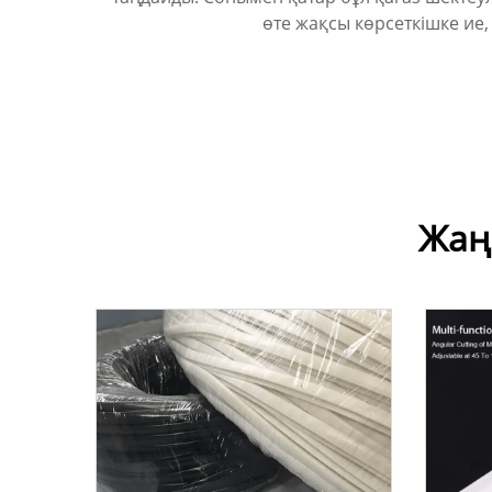
өте жақсы көрсеткішке ие,
Жаң