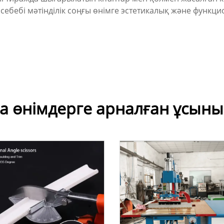
 себебі мәтінділік соңғы өнімге эстетикалық және функ
а өнімдерге арналған ұсыны