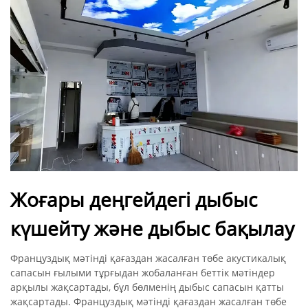
Жоғары деңгейдегі дыбыс
күшейту және дыбыс бақылау
Француздық мәтінді қағаздан жасалған төбе акустикалық
сапасын ғылыми тұрғыдан жобаланған беттік мәтіндер
арқылы жақсартады, бұл бөлменің дыбыс сапасын қатты
жақсартады. Француздық мәтінді қағаздан жасалған төбе