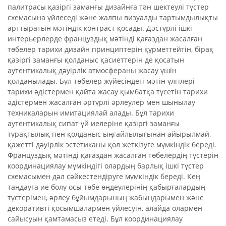
палитрасы қазіргі заманғы дизайнға тән шектеулі түстер
схемасына үйлеседі және жалпы визуалды тартымдылықты
арттыратын мәтіндік контраст қосады. Дәстүрлі ішкі
интерьерлерде француздық мәтінді қағаздан жасалған
төбелер тарихи дизайн принциптерін құрметтейтін, бірақ
қазіргі заманғы қолданыс қасиеттерін де қосатын
аутентикалық дәуірлік атмосфераны жасау үшін
қолданылады. Бұл төбелер жүйесіндегі мәтін үлгілері
тарихи әдістермен қайта жасау қымбатқа түсетін тарихи
әдістермен жасалған әртүрлі әрлеулер мен шынылау
техникаларын имитациялай алады. Бұл тарихи
аутентикалық сипат үй иелеріне қазіргі заманғы
тұрақтылық пен қолданыс ыңғайлылығынан айырылмай,
қажетті дәуірлік эстетиканы қол жеткізуге мүмкіндік береді.
Француздық мәтінді қағаздан жасалған төбелердің түстерін
координациялау мүмкіндігі олардың барлық ішкі түстер
схемасымен дәл сәйкестендіруге мүмкіндік береді. Кең
таңдауға ие болу осы төбе өңдеулерінің қабырғалардың
түстерімен, әрлеу бұйымдарының жабындарымен және
декоративті қосымшалармен үйлесуін, алайда олармен
сайысуын қамтамасыз етеді. Бұл координациялау