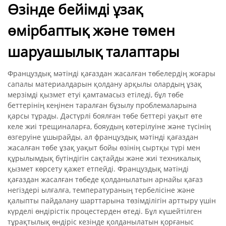
Өзінде бейімді ұзақ
өмірбаптық және төмен
шаруашылық талаптары
Француздық мәтінді қағаздан жасалған төбелердің жоғары
сапалы материалдарын қолдану арқылы олардың ұзақ
мерзімді қызмет етуі қамтамасыз етіледі, бұл төбе
беттерінің кеңінен таралған бұзылу проблемаларына
қарсы тұрады. Дәстүрлі боялған төбе беттері уақыт өте
келе жиі трещиналарға, бояудың көтерілуіне және түсінің
өзгеруіне ұшырайды, ал француздық мәтінді қағаздан
жасалған төбе ұзақ уақыт бойы өзінің сыртқы түрі мен
құрылымдық бүтіндігін сақтайды және жиі техникалық
қызмет көрсету қажет етпейді. Француздық мәтінді
қағаздан жасалған төбеде қолданылатын арнайы қағаз
негіздері ылғалға, температураның тербелісіне және
қалыпты пайдалану шарттарына төзімділігін арттыру үшін
күрделі өндірістік процестерден өтеді. Бұл күшейтілген
тұрақтылық өндіріс кезінде қолданылатын қорғаныс