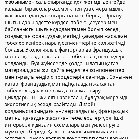
жабынымен салыстырғанда қол жетімді деңгейде
қалады, бірақ олар әдемілік пен ұзақ мерзімділік
жағынан одан да жоғары нәтиже береді. Орнату
шығындары әдетте күрделі төбе өңдеулерімен
байланысты шығындардан төмен болып келеді,
сондықтан француздық мәтінді қағаздан жасалған
төбелер кеңірек нарық сегменттеріне қол жетімді
болады. Экологиялық факторлар да француздық
мәтінді қағаздан жасалған төбелердің шешімдерін
қолдайды. Бұл жүйелерде қолданылатын қағаз
материалдары жиі қайта өңделген компоненттер
мен тұрақты өндіріс процестерін қамтиды. Сонымен
қатар, француздық мәтінді қағаздан жасалған
төбелердің ұзақ мерзімділігі алмастыру
циклдарының жиілігін азайтады, бұл ұзақ мерзімді
экологиялық әсерді азайтады. Дизайн
қолданыстарындағы универсалдылық француздық
мәтінді қағаздан жасалған төбелерді әртүрлі ішкі
интерьерлік дизайн схемаларымен үйлестіруге
мүмкіндік береді. Қазіргі заманғы минималистік
эстетика немесе дәстүрлі декоративті стильдермен