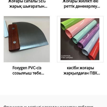
Жоғары сапалы SEG
Жоғары жиілікті екі
жарық шығаратын
реттік дәнекерлеу
қорап алюминийлік
машинасы – ПВХ
профилі | Шеңберсіз
созылатын таван
силиконды шетті
пленкасы үшін
графикалық көрсету
рамкасы
Foxygen PVC-сіз
кәсіби жоғары
созылғыш төбе
жарқылдаған ПВХ
пленкасы, Harppon суық
созылатын төбе |
орнату
Таңдаулы шешімдер
ыңғайландырғыштары,
және тегін үлгілер
шпатель, орнату
құралдары, шпатель