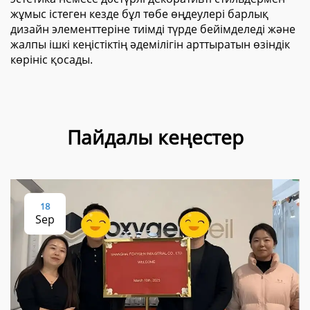
жұмыс істеген кезде бұл төбе өңдеулері барлық
дизайн элементтеріне тиімді түрде бейімделеді және
жалпы ішкі кеңістіктің әдемілігін арттыратын өзіндік
көрініс қосады.
Пайдалы кеңестер
18
Sep