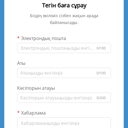
Тегін баға сұрау
Біздің өкіліміз сізбен жақын арада
байланысады.
Электрондық пошта
0/100
Аты
0/100
Кәсіпорын атауы
0/200
Хабарлама