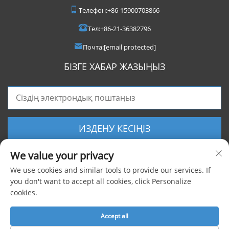
Телефон:
+86-15900703866
Тел:
+86-21-36382796
Почта:
[email protected]
БІЗГЕ ХАБАР ЖАЗЫҢЫЗ
ИЗДЕНУ КЕСІҢІЗ
We value your privacy
We use cookies and similar tools to provide our services. If
you don't want to accept all cookies, click Personalize
cookies.
Барлық құқықтар сақталған © 2025 Shanghai Foxygen Industrial Co., Ltd.
|
Жеке деректерді қорғау саясаты
Accept all