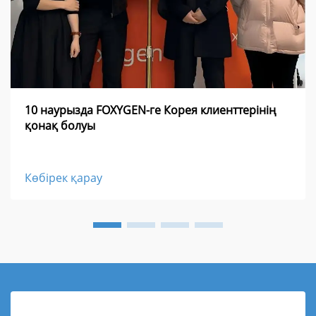
10 наурызда FOXYGEN-ге Корея клиенттерінің
қонақ болуы
Көбірек қарау