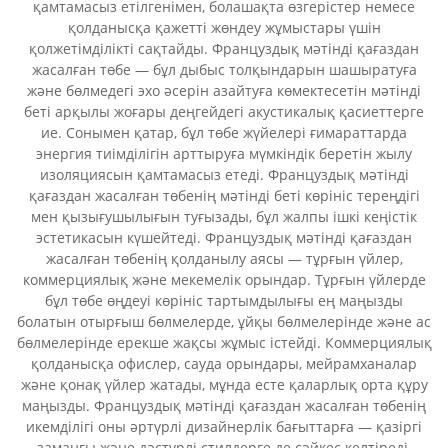
қамтамасыз етілгенімен, болашақта өзгерістер немесе
қолданысқа қажетті жөндеу жұмыстары үшін
қолжетімділікті сақтайды. Француздық мәтінді қағаздан
жасалған төбе — бұл дыбыс толқындарын шашыратуға
және бөлмедегі эхо әсерін азайтуға көмектесетін мәтінді
беті арқылы жоғары деңгейдегі акустикалық қасиеттерге
ие. Сонымен қатар, бұл төбе жүйелері ғимараттарда
энергия тиімділігін арттыруға мүмкіндік беретін жылу
изоляциясын қамтамасыз етеді. Француздық мәтінді
қағаздан жасалған төбенің мәтінді беті көрініс тереңдігі
мен қызығушылығын туғызады, бұл жалпы ішкі кеңістік
эстетикасын күшейтеді. Француздық мәтінді қағаздан
жасалған төбенің қолданылу аясы — тұрғын үйлер,
коммерциялық және мекемелік орындар. Тұрғын үйлерде
бұл төбе өңдеуі көрініс тартымдылығы ең маңызды
болатын отырғыш бөлмелерде, ұйқы бөлмелерінде және ас
бөлмелерінде ерекше жақсы жұмыс істейді. Коммерциялық
қолданысқа офислер, сауда орындары, мейрамханалар
және қонақ үйлер жатады, мұнда есте қаларлық орта құру
маңызды. Француздық мәтінді қағаздан жасалған төбенің
икемділігі оны әртүрлі дизайнерлік бағыттарға — қазіргі
заманғы және дәстүрлі стилдерге де сәйкес келтіреді,