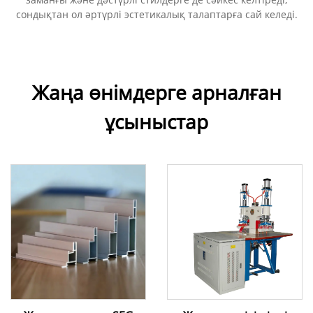
сондықтан ол әртүрлі эстетикалық талаптарға сай келеді.
Жаңа өнімдерге арналған
ұсыныстар