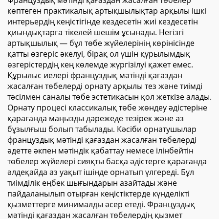
Француздық мәтінді қағаздан жасалған төбелер
көптеген практикалық артықшылықтар арқылы ішкі
интерьердің кеңістігінде кездесетін жиі кездесетін
қиындықтарға тікелей шешім ұсынады. Негізгі
артықшылық — бұл төбе жүйелерінің көрінісінде
қатты өзгеріс әкелуі, бірақ ол үшін құрылымдық
өзгерістердің кең көлемде жүргізілуі қажет емес.
Құрылыс иелері француздық мәтінді қағаздан
жасалған төбелерді орнату арқылы тез және тиімді
тәсілмен саналы төбе эстетикасын қол жеткізе алады.
Орнату процесі классикалық төбе жөндеу әдістеріне
қарағанда маңызды дәрежеде тезірек және аз
бұзылғыш болып табылады. Кәсіби орнатушылар
француздық мәтінді қағаздан жасалған төбелерді
әдетте әкпен мәтіндік қабаттау немесе ілінбейтін
төбелер жүйелері сияқты басқа әдістерге қарағанда
әлдеқайда аз уақыт ішінде орнатып үлгереді. Бұл
тиімділік еңбек шығындарын азайтады және
пайдаланылып отырған кеңістіктерде күнделікті
қызметтерге минималды әсер етеді. Француздық
мәтінді қағаздан жасалған төбелердің қызмет