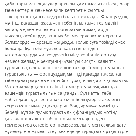
қабаттары мен өңдеулер арқылы қамтамасыз етіледі, олар
төбе беттерін көбінесе зиян келтіретін сыртқы
факторларға қарсы кедергі болып табылады. Француздық
мәтінді қағаздан жасалған төбенің ылғалға төзімділігі
ылғалдың деңгейі өзгеріп отыратын аймақтарда —
мысалы, асүйлерде, ванных бөлмелерде және жерасты
бөлмелерде — ерекше маңызды. Толық суға төзімді емес
болса да, бұл төбе жүйелері қағаз негізіндегі
материалдарда жиі кездесетін иілу, көпіршіктер түзу
немесе желімдің бекітуінің бұзылуы сияқты қалыпты
тұрмыстық ылғал деңгейлеріне төзеді. Температураның
тұрақтылығы — француздық мәтінді қағаздан жасалған
төбе орнатуларының тағы бір тұрақтылық артықшылығы.
Материалдар қалыпты ішкі температура ауқымында
өлшемдік тұрақтылығын сақтайды, бұл қатты төбе
жабындарында трещиналар мен бөлінулерге әкелетін
кеңею мен сығылу циклдарын болдырмауға мүмкіндік
береді. Бұл жылулық тұрақтылық француздық мәтінді
қағаздан жасалған төбенің жыл мезгілдеріндегі
температура өзгерістері немесе жылыту мен салқындату
жүйелерінің жұмыс істеуі кезінде де тұрақты сыртқы түрін