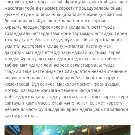
сақтауын қамтамасыз етеді. Француздық мәтінді қағаздан
жасалған төбенің қызмет көрсету процедуралары оның
қызмет ету өмірі бойынша қарапайым және қол жетімді
болып қалады. Жұмсақ щеткалар немесе сорғыш
құрылғылардың тіркемелерін қолданып, ретті түрде
тозаңды алу беттерді таза және тартымды ұстайды. Терең
тазалау қажет болған кезде, жұмсақ сабын ерітінділерін
ұқыпты әдістермен қолдану жиналған ластану мен
дақтарды мәтінді беттерді зақымдамай-ақ тиімді түрде
жояды. Француздық мәтінді қағаздан жасалған төбедегі
табиғи мәтінді үлгілері әсіресе салыстырмалы түрде
гладкий төбе беттерінде тез байқалатын незначительные
ақаулар мен қалыпты пайдалану белгілерін жасыруға
көмектеседі. Бұл өзін-өзі маскалау қасиеті француздық
мәтінді қағаздан жасалған төбенің басқа төбе
жабындарына қарағанда ұзағырақ тартымды сыртқы түрін
сақтауын қамтамасыз етеді және негізгі қызмет көрсету
немесе алмастыру циклдары арасындағы уақыт аралығын
қатты ұзартады.