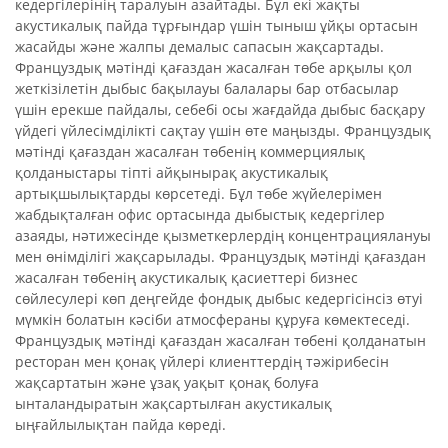
кедергілерінің таралуын азайтады. Бұл екі жақты
акустикалық пайда тұрғындар үшін тыныш ұйқы ортасын
жасайды және жалпы демалыс сапасын жақсартады.
Француздық мәтінді қағаздан жасалған төбе арқылы қол
жеткізілетін дыбыс бақылауы балалары бар отбасылар
үшін ерекше пайдалы, себебі осы жағдайда дыбыс басқару
үйдегі үйлесімділікті сақтау үшін өте маңызды. Француздық
мәтінді қағаздан жасалған төбенің коммерциялық
қолданыстары тіпті айқынырақ акустикалық
артықшылықтарды көрсетеді. Бұл төбе жүйелерімен
жабдықталған офис ортасында дыбыстық кедергілер
азаяды, нәтижесінде қызметкерлердің концентрациялануы
мен өнімділігі жақсарылады. Француздық мәтінді қағаздан
жасалған төбенің акустикалық қасиеттері бизнес
сөйлесулері көп деңгейде фондық дыбыс кедергісінсіз өтуі
мүмкін болатын кәсіби атмосфераны құруға көмектеседі.
Француздық мәтінді қағаздан жасалған төбені қолданатын
ресторан мен қонақ үйлері клиенттердің тәжірибесін
жақсартатын және ұзақ уақыт қонақ болуға
ынталандыратын жақсартылған акустикалық
ыңғайлылықтан пайда көреді.