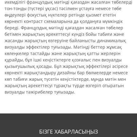
икемділігі француздық мәтінді қағаздан жасалған төбелерді
тон-тонды (түстері ұқсас) тәсілмен ұстауға немесе төбе
өңдеулері фокустық нүктелер ретінде қызмет ететін
көрнекті контраст схемаларына да қолдануға мүмкіндік
береді. Француздық мәтінді қағаздан жасалған төбелер
бетімен жарықтың әрекеттесуі күндіз бойы табиғи және
жасанды жарықтың өзгеруіне байланысты динамикалық
визуалды эффектілер туғызады. Мәтінді беттер жұмсақ
көлеңкелер тастайды және жарықтың қатты жерлерін
құрайды, бұл ішкі кеңістіктерге қозғалыс пен визуалды
қызығушылық қосады. Бұл жарықтық эффектілері әсіресе
көрнекті жарықтандыру дизайны бар бөлмелерде немесе
көп табиғи жарық түсетін кеңістіктерде, мұнда мәтін мен
жарықтың әрекеттесуі тұрақты түрде өзгеріп отыратын
визуалды тәжірибелер туғызады.
БІЗГЕ ХАБАРЛАСЫҢЫЗ