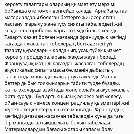
көрсету талаптары олардың қызмет ету мерзімі
бойынша өте төмен деңгейде қалады. Арнайы қағаз
материалдары боялған беттерге жиі әсер ететін
ластану, жарылу және түсу сияқты төбелердегі жиі
кездесетін проблемаларға төзімді болып келеді.
Тазарту қажет болған жағдайда француздық мәтінді
қағаздан жасалған төбелердің беті әдеттегі үй
тазарту құралдарын қолданып, ұсақ-түйек қызмет
көрсету процедураларына жақсы жауап береді.
Француздық мәтінді қағаздан жасалған төбелердің
акустикалық сипаттамасы бөлменің дыбыстық
сапасында маңызды жақсартуға әкеледі. Мәтінді
беттер дыбыс толқындарын табиғи түрде бұзады,
қатты эхоларды азайтады және қолайлы акустикалық
орта құрады. Бұл артықшылық әсіресе әңгімелесу,
ойын-сауық немесе концентрациялау қызметтері жиі
жүретін кеңістіктер үшін өте маңызды. Француздық
мәтінді қағаздан жасалған төбелердің құны да тағы
бір маңызды артықшылығы болып табылады.
Материалдардың бағасы жоғары сапалы бояу