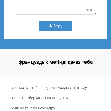
0/1000
Жіберу
француздық мәтінді қағаз төбе
созылатын төбелерді оптималды сатып алу
жарық шеберханасының зауыты
үйлену төбегін безендіру