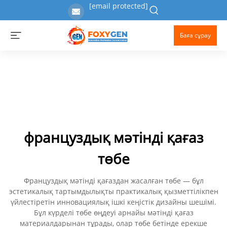
[email protected]
Баға сұрау
француздық мәтінді қағаз
төбе
Француздық мәтінді қағаздан жасалған төбе — бұл
эстетикалық тартымдылықты практикалық қызметтілікпен
үйлестіретін инновациялық ішкі кеңістік дизайны шешімі.
Бұл күрделі төбе өңдеуі арнайы мәтінді қағаз
материалдарынан тұрады, олар төбе бетінде ерекше