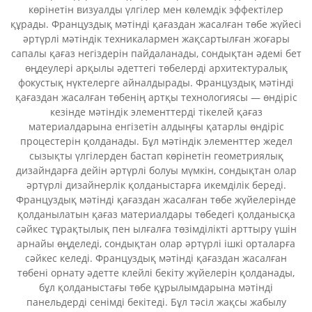
көрінетін визуалды үлгілер мен көлемдік эффектілер
құрады. Француздық мәтінді қағаздан жасалған төбе жүйесі
әртүрлі мәтіндік техникалармен жақсартылған жоғары
сапалы қағаз негіздерін пайдаланады, сондықтан әдемі бет
өңдеулері арқылы әдеттегі төбелерді архитектуралық
фокустық нүктелерге айналдырады. Француздық мәтінді
қағаздан жасалған төбенің артқы технологиясы — өндіріс
кезінде мәтіндік элементтерді тікелей қағаз
материалдарына енгізетін алдыңғы қатарлы өндіріс
процестерін қолданады. Бұл мәтіндік элементтер жедел
сызықты үлгілерден бастап көрінетін геометриялық
дизайндарға дейін әртүрлі болуы мүмкін, сондықтан олар
әртүрлі дизайнерлік қолданыстарға икемділік береді.
Француздық мәтінді қағаздан жасалған төбе жүйелерінде
қолданылатын қағаз материалдары төбедегі қолданысқа
сәйкес тұрақтылық пен ылғалға төзімділікті арттыру үшін
арнайы өңделеді, сондықтан олар әртүрлі ішкі орталарға
сәйкес келеді. Француздық мәтінді қағаздан жасалған
төбені орнату әдетте клейлі бекіту жүйелерін қолданады,
бұл қолданыстағы төбе құрылымдарына мәтінді
панельдерді сенімді бекітеді. Бұл тәсіл жақсы жабылу