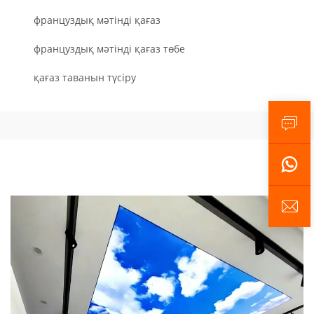
француздық мәтінді қағаз
француздық мәтінді қағаз төбе
қағаз таванын түсіру