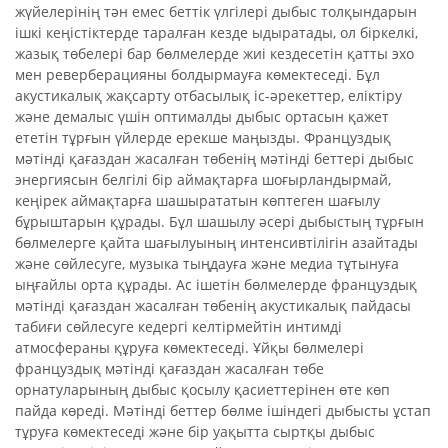
жүйелерінің тән емес беттік үлгілері дыбыс толқындарын
ішкі кеңістіктерде таралған кезде ыдыратады, ол біркелкі,
жазық төбелері бар бөлмелерде жиі кездесетін қатты эхо
мен реверберацияны болдырмауға көмектеседі. Бұл
акустикалық жақсарту отбасылық іс-әрекеттер, еліктіру
және демалыс үшін оптималды дыбыс ортасын қажет
ететін тұрғын үйлерде ерекше маңызды. Француздық
мәтінді қағаздан жасалған төбенің мәтінді беттері дыбыс
энергиясын белгілі бір аймақтарға шоғырландырмай,
кеңірек аймақтарға шашырататын көптеген шағылу
бұрыштарын құрады. Бұл шашылу әсері дыбыстың тұрғын
бөлмелерге қайта шағылуының интенсивтілігін азайтады
және сөйлесуге, музыка тыңдауға және медиа тұтынуға
ыңғайлы орта құрады. Ас ішетін бөлмелерде француздық
мәтінді қағаздан жасалған төбенің акустикалық пайдасы
табиғи сөйлесуге кедергі келтірмейтін интимді
атмосфераны құруға көмектеседі. Ұйқы бөлмелері
француздық мәтінді қағаздан жасалған төбе
орнатуларының дыбыс қосылу қасиеттерінен өте көп
пайда көреді. Мәтінді беттер бөлме ішіндегі дыбысты ұстап
тұруға көмектеседі және бір уақытта сыртқы дыбыс