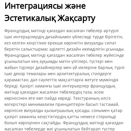
Интеграциясы және
Эстетикалық Жақсарту
Француздық мәтінді қағаздан жасалған төбелер әртүрлі
ішкі интерьрлердің дизайнымен үйлесімді түрде бірігетін,
кез келген кеңістікке ерекше көрінетін визуалды сипат
беретін салыстырмас әділетті дизайн икемділігін ұсынады.
Француздық мәтінді қағаздан жасалған төбелер жүйесінде
ұсынылатын кең ауқымды мәтін үлгілері, түстері мен
жабын түрлері дизайнерлер мен үй иелеріне барлық түрлі
ішкі декор темалары мен архитектуралық стилдерге
қарамастан, дәл сәулеттік мақсаттарға жетуге мүмкіндік
береді. Қазіргі заманғы ішкі интерьерлер француздық
мәтінді қағаздан жасалған төбелердің таза, әсем
көрінісінен өте көп пайда көреді. Текстураның әлсіз
өзгерістері минимализм принциптерін басып тастамай,
көрініске визуалды қызығушылық қосады, сонымен қатар
қазіргі заманғы кеңістіктердің қатты немесе стерильді
болып көрінуінен сақтайды. Француздық мәтінді қағаздан
жасалған төбелерде жиі ұсынылатын бейтарап түстер