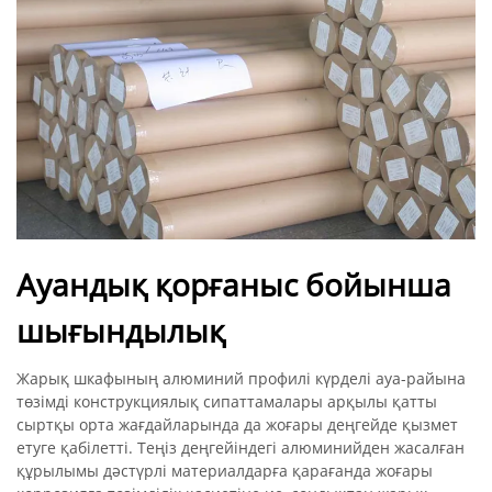
Ауандық қорғаныс бойынша
шығындылық
Жарық шкафының алюминий профилі күрделі ауа-райына
төзімді конструкциялық сипаттамалары арқылы қатты
сыртқы орта жағдайларында да жоғары деңгейде қызмет
етуге қабілетті. Теңіз деңгейіндегі алюминийден жасалған
құрылымы дәстүрлі материалдарға қарағанда жоғары