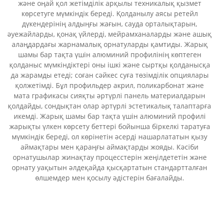
және оңай қол жетімділік арқылы техникалық қызмет
көрсетуге мүмкіндік береді. Қолданылу аясы ретейл
дүкендерінің алдыңғы жағын, сауда орталықтарын,
әуежайларды, қонақ үйлерді, мейрамханаларды және ашық
алаңдардағы жарнамалық орнатуларды қамтиды. Жарық
шамы бар тақта үшін алюминий профилінің көптеген
қолданыс мүмкіндіктері оны ішкі және сыртқы қолданысқа
да жарамды етеді; соған сәйкес суға төзімділік опциялары
қолжетімді. Бұл профильдер акрил, поликарбонат және
мата графикасы сияқты әртүрлі панель материалдарын
қолдайды, сондықтан олар әртүрлі эстетикалық талаптарға
икемді. Жарық шамы бар тақта үшін алюминий профилі
жарықты үлкен көрсету беттері бойынша біркелкі таратуға
мүмкіндік береді, ол көрінетін әсерді нашарлататын қызу
аймақтары мен қараңғы аймақтарды жояды. Кәсіби
орнатушылар жинақтау процесстерін жеңілдететін және
орнату уақытын әлдеқайда қысқартатын стандартталған
өлшемдер мен қосылу әдістерін бағалайды.