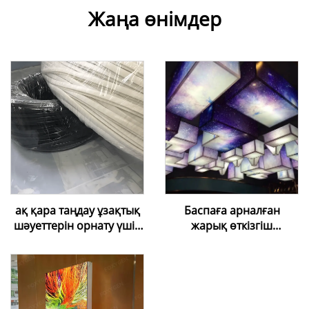
Жаңа өнімдер
ақ қара таңдау ұзақтық
Баспаға арналған
шәуеттерін орнату үшін
жарық өткізгіш
жұмсақ ПВХ ұзақтық
созылғыш таван ПВХ
шәуеті сапасы жоғары
пленкасы — UV/inkjet
баспасы үшін сандық
түрде баспаға арналған,
ақ түсті, жарық өткізгіш