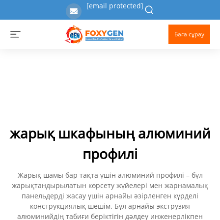
[email protected]
Баға сұрау
жарық шкафының алюминий
профилі
Жарық шамы бар тақта үшін алюминий профилі – бұл
жарықтандырылатын көрсету жүйелері мен жарнамалық
панельдерді жасау үшін арнайы әзірленген күрделі
конструкциялық шешім. Бұл арнайы экструзия
алюминийдің табиғи беріктігін дәлдеу инженерлікпен