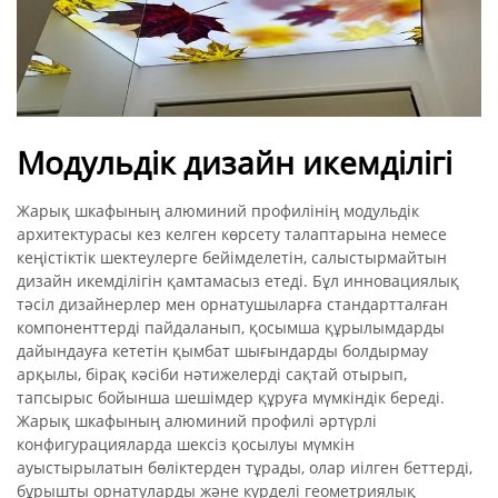
Модульдік дизайн икемділігі
Жарық шкафының алюминий профилінің модульдік
архитектурасы кез келген көрсету талаптарына немесе
кеңістіктік шектеулерге бейімделетін, салыстырмайтын
дизайн икемділігін қамтамасыз етеді. Бұл инновациялық
тәсіл дизайнерлер мен орнатушыларға стандартталған
компоненттерді пайдаланып, қосымша құрылымдарды
дайындауға кететін қымбат шығындарды болдырмау
арқылы, бірақ кәсіби нәтижелерді сақтай отырып,
тапсырыс бойынша шешімдер құруға мүмкіндік береді.
Жарық шкафының алюминий профилі әртүрлі
конфигурацияларда шексіз қосылуы мүмкін
ауыстырылатын бөліктерден тұрады, олар иілген беттерді,
бұрышты орнатуларды және күрделі геометриялық