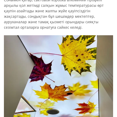
арқылы қол жетімді салқын жұмыс температурасы өрт
қаупін азайтады және жалпы жүйе қауіпсіздігін
жақсартады, сондықтан бұл шешімдер мектептер,
ауруханалар және тамақ қызметі орындары сияқты
сезімтал орталарға орнатуға сәйкес келеді.