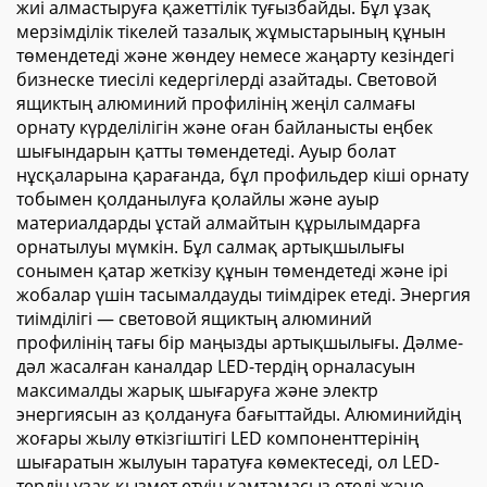
жиі алмастыруға қажеттілік туғызбайды. Бұл ұзақ
мерзімділік тікелей тазалық жұмыстарының құнын
төмендетеді және жөндеу немесе жаңарту кезіндегі
бизнеске тиесілі кедергілерді азайтады. Световой
ящиктың алюминий профилінің жеңіл салмағы
орнату күрделілігін және оған байланысты еңбек
шығындарын қатты төмендетеді. Ауыр болат
нұсқаларына қарағанда, бұл профильдер кіші орнату
тобымен қолданылуға қолайлы және ауыр
материалдарды ұстай алмайтын құрылымдарға
орнатылуы мүмкін. Бұл салмақ артықшылығы
сонымен қатар жеткізу құнын төмендетеді және ірі
жобалар үшін тасымалдауды тиімдірек етеді. Энергия
тиімділігі — световой ящиктың алюминий
профилінің тағы бір маңызды артықшылығы. Дәлме-
дәл жасалған каналдар LED-тердің орналасуын
максималды жарық шығаруға және электр
энергиясын аз қолдануға бағыттайды. Алюминийдің
жоғары жылу өткізгіштігі LED компоненттерінің
шығаратын жылуын таратуға көмектеседі, ол LED-
тердің ұзақ қызмет етуін қамтамасыз етеді және