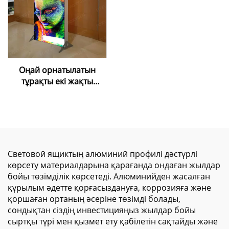
созылғыш таван
мембранасы
Оңай орнатылатын
тұрақты екі жақты
жарық беретін
рекламалық жәшік –
коммерциялық
көрсетуге арналған
алюминий рамалы SEG
мата жарық жәшігі
Световой ящиктың алюминий профилі дәстүрлі
көрсету материалдарына қарағанда ондаған жылдар
бойы төзімділік көрсетеді. Алюминийден жасалған
құрылым әдетте қорғасыздануға, коррозияға және
қоршаған ортаның әсеріне төзімді болады,
сондықтан сіздің инвестицияңыз жылдар бойы
сыртқы түрі мен қызмет ету қабілетін сақтайды және