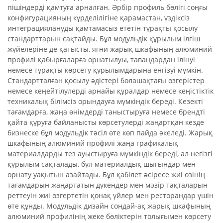
пішіндерді қамтуға арналған. Әрбір профиль бөлігі соңғы
конфигурацияның күрделілігіне қарамастан, үздіксіз
интеграциялануды қамтамасыз ететін тұрақты қосылу
стандарттарын сақтайды. Бұл модульдік құрылым ілгіш
жүйелеріне де қатысты, яғни жарық шкафының алюминий
профилі қабырғаларға орнатылуы, тавандардан ілінуі
немесе тұрақты көрсету құрылымдарына енгізуі мүмкін.
Стандартталған қосылу әдістері болашақтағы өзгерістер
немесе кеңейтілулерді арнайы құралдар немесе кеңістіктік
техникалық білімсіз орындауға мүмкіндік береді. Кезекті
тағамдарға, жаңа өнімдерді таныстыруға немесе брендті
қайта құруға байланысты көрсетулерді жаңартқан кезде
бизнеске бұл модульдік тәсіл өте көп пайда әкеледі. Жарық
шкафының алюминий профилі жаңа графикалық
материалдарды тез ауыстыруға мүмкіндік береді, ал негізгі
құрылым сақталады, бұл материалдық шығындар мен
орнату уақытын азайтады. Бұл қабілет әсіресе жиі өзінің
тағамдарын жаңартатын дүкендер мен мәзір тақталарын
реттеуін жиі өзгертетін қонақ үйлер мен ресторандар үшін
өте құнды. Модульдік дизайн сондай-ақ жарық шкафының
алюминий профилінің жеке бөліктерін толығымен көрсету