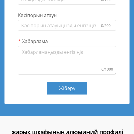
Кәсіпорын атауы
0/200
Хабарлама
0/1000
Жіберу
жарық шкафының алюминий профилі