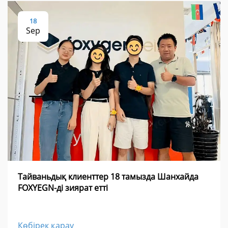
18
Sep
Тайваньдық клиенттер 18 тамызда Шанхайда
FOXYEGN-ді зиярат етті
Көбірек қарау