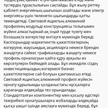
түстердің тұрақтылығын сақтайды. Бұл жылу реттеу
қабілеті энергияның шығынын азайтады және электр
энергиясы үшін төленетін шығындарды қатты
төмендетеді. Световой ящиктың алюминий
профилінің модульді конструкциясы толығымен
жүйені алмастырмай-ақ оңай түрде түзету мен
болашақта өзгерістер енгізуге мүмкіндік береді.
Кәсіпорындар маркетингтік қажеттіліктерінің
өзгеруіне, маусымдық акцияларға немесе брендін
жаңартуға сәйкес графикаларды жаңарту немесе
профиль орналасуын қайта құру арқылы өз
көрсетулерін бейімдей алады. Бұл икемділік сіздің
инвестицияңыздың өзгермелі бизнес
қажеттіліктеріне сай болуын қамтамасыз етеді.
Световой ящиктың алюминий профилі жүйесін
орнату құрылымды қолданыстағы нұсқаларға
қарағанда әлдеқайда тез орындалады.
Стандартталған компоненттер мен қосылу әдістері
тәжірибелі орнатушыларға жобаларды әлдеқайда
қысқа уақыт ішінде аяқтауға мүмкіндік береді, бұл