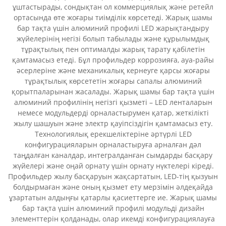
ұштастырады, сондықтан ол коммерциялық және ретейл
ортасында өте жоғары тиімділік көрсетеді. Жарық шамы
бар тақта үшін алюминий профилі LED жарықтандыру
жүйелерінің негізі болып табылады және құрылымдық
тұрақтылық пен оптималды жарық тарату қабілетін
қамтамасыз етеді. Бұл профильдер коррозияға, ауа-райы
әсерлеріне және механикалық кернеуге қарсы жоғары
тұрақтылық көрсететін жоғары сапалы алюминий
қорытпаларынан жасалады. Жарық шамы бар тақта үшін
алюминий профилінің негізгі қызметі – LED ленталарын
немесе модульдерді орналастырумен қатар, жеткілікті
жылу шашуын және электр қауіпсіздігін қамтамасыз ету.
Технологиялық ерекшеліктеріне әртүрлі LED
конфигурацияларын орналастыруға арналған дәл
таңдалған каналдар, интегралданған сымдарды басқару
жүйелері және оңай орнату үшін орнату нүктелері кіреді.
Профильдер жылу басқаруын жақсартатын, LED-тің қызуын
болдырмаған және оның қызмет ету мерзімін әлдеқайда
ұзартатын алдыңғы қатарлы қасиеттерге ие. Жарық шамы
бар тақта үшін алюминий профилі модульді дизайн
элементтерін қолданады, олар икемді конфигурациялауға