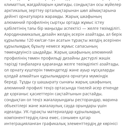
климаттық жағдайларын қамтиды, сондықтан осы жүйелер
арктикалық зерттеу орталықтарынан шөл аймақтарына
дейінгі орнатуларға жарамды. Жарық шкафының
алюминий профилінің сыртқы ортада жұмыс істеу
қабілетінің тағы бір маңызды аспектісі — желге төзімділігі.
Аэродинамикалық дизайн желдің әсерін азайтады, ал берік
құрылымы 120 км/сағ-тан асатын тұрақты желдің әсерінен
құрылымдық бұзылу немесе жұмыс сапасының
төмендеуінсіз шыдайды. Жарық шкафының алюминий
профилінің төмен профильді дизайны дәстүрлі жәшік
тәрізді таңбаларға қарағанда желге төзімділікті азайтады,
ол орнату күштерін төмендетеді және ауыр нұсқаларды
қолдай алмайтын құрылымдарға орнатуға мүмкіндік
береді. Тұзды су шашырату сынағы жарық шкафының
алюминий профилі теңіз ортасында тікелей әсер еткенде
де қорғаныс қасиеттерін сақтайтынын растайды,
сондықтан ол теңіз жағалауындағы ресторандар, марина
объектілері және жағалаулық сауда орындары үшін
идеалды. УК-тұрақты материалдар құрылымдық
компоненттердің ғана емес, сонымен қатар
интеграцияланған графикалық элементтердің де көрінісі