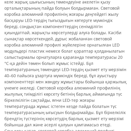
келе жарық шығысының төмендеуіне әкелетін қызу
орталықтарының пайда болуын болдырмаған. Световой
коробка алюминий профилінің жоғары деңгейдегі жылу
басқаруы LED-тердің тығыздығын көтеруге мүмкіндік
береді, сондықтан компоненттердің сенімділігін
қиындатпай, жарықты көрсетулерді алуға болады. Кәсіби
сынақтар көрсеткендей, дұрыс жобаланған световой
коробка алюминий профилі жүйелеріне орнатылған LED
модульдері пластик немесе болат қораптар қолданылатын
салыстырмалы орнатуларға қарағанда температурасы 20
°C-қа дейін төмен болып жұмыс істейді. Бұл
температураның төмендеуі LED-тердің қызмет ету мерзімін
40–60 пайызға ұзартуға мүмкіндік береді, бұл ауыстыру
компоненттері мен жөндеу жұмыстары бойынша қаржылық
үнемге әкеледі. Световой коробка алюминий профилінің
жылулық тиімділігі көрсету бетінің барлық аймағында түс
біркелкілігін сақтайды, яғни LED-тер жоғары
температурада жұмыс істеген кезде пайда болатын түс
температурасының ығысуын болдырмайды. Бұл біркелкілік
брендтің түстерінің көрсетудің барлық қызмет ету мерзімі
бойынша дәл және әсерлі қалуын қамтамасыз етеді.
Сонымен қатар, световой коробка алюминий профилі