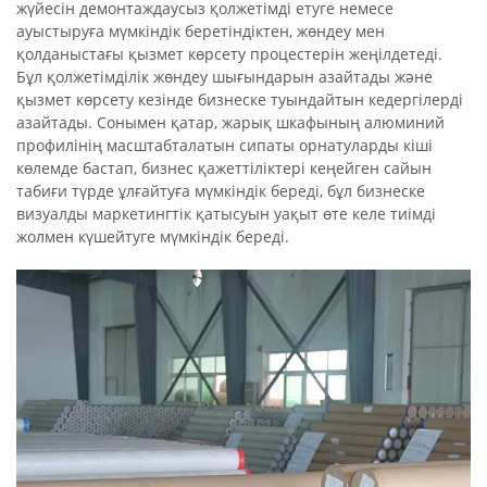
жүйесін демонтаждаусыз қолжетімді етуге немесе
ауыстыруға мүмкіндік беретіндіктен, жөндеу мен
қолданыстағы қызмет көрсету процестерін жеңілдетеді.
Бұл қолжетімділік жөндеу шығындарын азайтады және
қызмет көрсету кезінде бизнеске туындайтын кедергілерді
азайтады. Сонымен қатар, жарық шкафының алюминий
профилінің масштабталатын сипаты орнатуларды кіші
көлемде бастап, бизнес қажеттіліктері кеңейген сайын
табиғи түрде ұлғайтуға мүмкіндік береді, бұл бизнеске
визуалды маркетингтік қатысуын уақыт өте келе тиімді
жолмен күшейтуге мүмкіндік береді.