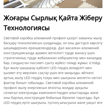
Жоғары Сырлық Қайта Жіберу
Технологиясы
Световой коробка алюминий профилі қазіргі заманғы жылу
басқару технологиясын қолданады, ол оны дәстүрлі көрсету
шешімдерінен ерекшелендіреді. Дәл жасалған алюминий
конструкциясында ауамен жеткілікті түрде жанасу үшін
стратегиялық түрде жобаланған кебіршектер мен каналдар
бар, сондықтан пассивті суыту жүйесі тиімді жұмыс істейді.
Бұл жылу шашырау қабілеті LED-тердің өнімділігі мен
қызмет ету мерзімін сақтау үшін өте маңызды, өйткені
артық жылу LED-тердің тозуы мен шығуына әкелетін негізгі
фактор болып табылады. Световой коробка алюминий
профилі жылу энергиясын өткізгіш жолдар арқылы
сезімтал электронды компоненттерден алыстарады және
оны барлық конструкция бойынша біркелкі таратады. Бұл
LED-тердің ерте шығуына, түсінің ығысуына және уақыт өте