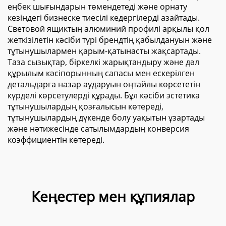
еңбек шығындарын төмендетеді және орнату
кезіндегі бизнеске тиесілі кедергілерді азайтады.
Световой ящиктың алюминий профилі арқылы қол
жеткізілетін кәсіби түрі брендтің қабылдануын және
тұтынушылармен қарым-қатынасты жақсартады.
Таза сызықтар, біркелкі жарықтандыру және дәл
құрылым кәсіпорынның сапасы мен ескерілген
детальдарға назар аударуын оңтайлы көрсететін
күрделі көрсетулерді құрады. Бұл кәсіби эстетика
тұтынушылардың қозғалысын көтереді,
тұтынушылардың дүкенде болу уақытын ұзартады
және нәтижесінде сатылымдардың конверсия
коэффициентін көтереді.
Кеңестер мен құпиялар