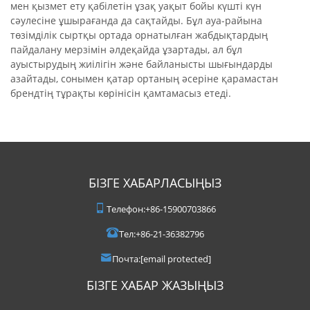
мен қызмет ету қабілетін ұзақ уақыт бойы күшті күн
сәулесіне ұшырағанда да сақтайды. Бұл ауа-райына
төзімділік сыртқы ортада орнатылған жабдықтардың
пайдалану мерзімін әлдеқайда ұзартады, ал бұл
ауыстырудың жиілігін және байланысты шығындарды
азайтады, сонымен қатар ортаның әсеріне қарамастан
брендтің тұрақты көрінісін қамтамасыз етеді.
БІЗГЕ ХАБАРЛАСЫҢЫЗ
Телефон:
+86-15900703866
Тел:
+86-21-36382796
Почта:
[email protected]
БІЗГЕ ХАБАР ЖАЗЫҢЫЗ