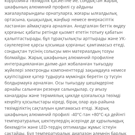
коррозияға төзімділік қасиетіне ие, сондықтан жарық
шкафының алюминий профилі су айдыны
жағалауларындағы орнатуларға, жоғары ылғалдылық
ортасына, қышқылдық жаңбыр немесе өнеркәсіптік
ластанған аймақтарға арналған. Анодталған беттік өңдеу
қорғаныс қабаты ретінде қызмет ететін тотығу қабатын
қалыптастырады, бұл тұрақтылықты арттырады және УК-
сәулелеріне қарсы қосымша қорғаныс қамтамасыз етеді,
сондықтан түсінің солысуы мен материалдың тозуы
болмайды. Жарық шкафының алюминий профиліне
интеграцияланған дәлме-дәл жобаланған тығыздау
жүйелері электронды компоненттерді зақымдауға немесе
қауіпсіздікке қатер тудыруға мүмкіндік беретін су түсуін
болдырмауға арналған. Осы тығыздау шешімдеріне
арнайы салынған резеңке салындылар, су ағызу
каналдары және термиялық циклде қозғалысқа төзімді
кеңейту қосылыстары кіреді, бірақ олар ауа-райына
төзімділіктің сақталуын қамтамасыз етеді. Жарық
шкафының алюминий профилі -40°C-тан +80°C-қа дейінгі
температуралық шектеулердің әсерінде де құрылымдық
бекемдігін және LED-тердің оптималды жұмыс істеуін
сақтайды. Бұл температуралық диапазон әлемнің барлық