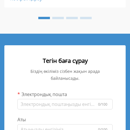
Тегін баға сұрау
Біздің өкіліміз сізбен жақын арада
байланысады.
Электрондық пошта
0/100
Аты
0/100