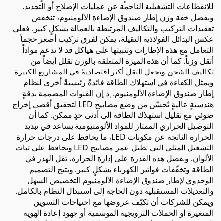
للانقطاعات التشغيلية الناجمة عن عمليات الإصلاح أو التجديد.
وبفضل خفة وزن إطار صندوق الإضاءة الألومنيوم، تنخفض
تعقيدات التركيب والتكاليف المرتبطة بالعمالة بشكلٍ كبير. فعلى
عكس البدائل الفولاذية الثقيلة، يمكن لفرق تركيب أصغر حجماً
التعامل مع هذه الإطارات وتثبيتها على هياكل قد لا تدعم مواداً
أثقل وزناً. كما أن هذه الميزة المتعلقة بالوزن تقلل أيضاً من
تكاليف الشحن وتجعل النقل أكثر اقتصاديةً في المشاريع الكبيرة.
ويمثل الكفاءة في استهلاك الطاقة فائدةً رئيسيةً أخرى لنظام
إطار صندوق الإضاءة الألومنيوم. إذ إن القنوات المصممة بدقةٍ
هندسيةٍ عاليةٍ تُحسّن من وضع مصابيح LED لتحقيق أقصى إخراج
ضوئي مع تقليل استهلاك الطاقة إلى أدنى حدٍ ممكن. كما أن
التوصيل الحراري الممتاز للمواد الألومنيومية يساعد في تبديد
الحرارة الناتجة عن مكونات LED، ما يحافظ على درجات حرارة
التشغيل المثلى التي تطيل عمر مصابيح LED وتحافظ على ثبات
الألوان. وبفضل هذه القدرة على إدارة الحرارة، تقل الهدر في
الطاقة وتخفّفات فواتير الكهرباء بشكلٍ كبير. ويتيح التصميم
الوحدوي لإطار صندوق الإضاءة الألومنيوم التخصيص السهل
والتعديلات المستقبلية دون الحاجة إلى استبدال النظام بالكامل.
ويمكن للشركات أن تكيّف عروضها مع احتياجات التسويق
المتغيرة أو الحملات الترويجية الموسمية أو جهود إعادة الهوية