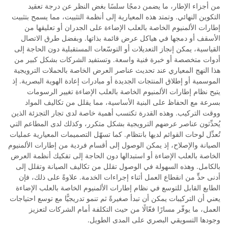
من أجزاء الإطار، ما يضمن دمجًا سلسًا بغض النظر عن درجة تعقيد
التكوين النهائي. وتمتد هذه المعيارية إلى أنظمة التثبيت، مما يسمح بتثبيت
إطارات الألمنيوم الخاصة بالعلب الإضاءة على الجدران أو تعليقها من
الأسقف أو دمجها في هياكل عرض قائمة بذاتها. وبفضل طرق الاتصال
القياسية، يمكن إنجاز التعديلات أو التوسّعات المستقبلية دون الحاجة إلى
أدوات متخصصة أو خبرة فنية واسعة. وتستفيد الشركات بشكل كبير من
هذا النهج المعياري عند تحديث عناصر العرض الخاصة بالحملات الترويجية
الموسمية أو إطلاق المنتجات الجديدة أو مبادرات إعادة الهوية البصرية. إذ
يتيح نظام إطارات الألمنيوم الخاصة بالعلب الإضاءة تغيير الرسومات
بسرعة مع الحفاظ على البنية الأساسية، مما يقلل من تكاليف المواد
ووقت التركيب. وهذه القدرة تكتسب أهمية خاصة لدى تجار التجزئة الذين
يُحدِّثون عناصر عرضهم الترويجية بشكل متكرر، وكذلك لدى المطاعم التي
تُعدِّل لوحات القوائم لديها بانتظام. كما تسهّل التصميمات المعيارية عمليات
الصيانة والإصلاح، إذ يمكن الوصول إلى أقسام فردية من إطارات الألمنيوم
الخاصة بالعلب الإضاءة أو استبدالها دون الحاجة إلى تفكيك أنظمة العرض
بالكامل. وهذه السهولة في الوصول تقلل من تكاليف الصيانة وتقلل إلى
أدنى حدٍّ من انقطاع العمل أثناء إجراءات الخدمة. علاوةً على ذلك، فإن
الطابع القابل للتوسع في نظام إطارات الألمنيوم الخاصة بالعلب الإضاءة
يعني أن التركيبات يمكن أن تبدأ صغيرةً ثم تنمو تدريجيًّا مع توسع احتياجات
العمل، ما يوفّر مسارًا فعّالًا من حيث التكلفة أمام الشركات لتعزيز
وجودها التسويقي البصري على المدى الطويل.