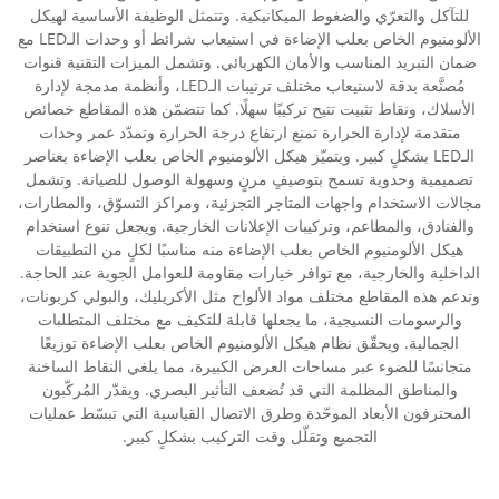
للتآكل والتعرّي والضغوط الميكانيكية. وتتمثل الوظيفة الأساسية لهيكل
الألومنيوم الخاص بعلب الإضاءة في استيعاب شرائط أو وحدات الـLED مع
ضمان التبريد المناسب والأمان الكهربائي. وتشمل الميزات التقنية قنوات
مُصنَّعة بدقة لاستيعاب مختلف ترتيبات الـLED، وأنظمة مدمجة لإدارة
الأسلاك، ونقاط تثبيت تتيح تركيبًا سهلًا. كما تتضمّن هذه المقاطع خصائص
متقدمة لإدارة الحرارة تمنع ارتفاع درجة الحرارة وتمدّد عمر وحدات
الـLED بشكلٍ كبير. ويتميّز هيكل الألومنيوم الخاص بعلب الإضاءة بعناصر
تصميمية وحدوية تسمح بتوصيفٍ مرنٍ وسهولة الوصول للصيانة. وتشمل
مجالات الاستخدام واجهات المتاجر التجزئية، ومراكز التسوّق، والمطارات،
والفنادق، والمطاعم، وتركيبات الإعلانات الخارجية. ويجعل تنوع استخدام
هيكل الألومنيوم الخاص بعلب الإضاءة منه مناسبًا لكلٍ من التطبيقات
الداخلية والخارجية، مع توافر خيارات مقاومة للعوامل الجوية عند الحاجة.
وتدعم هذه المقاطع مختلف مواد الألواح مثل الأكريليك، والبولي كربونات،
والرسومات النسيجية، ما يجعلها قابلة للتكيف مع مختلف المتطلبات
الجمالية. ويحقّق نظام هيكل الألومنيوم الخاص بعلب الإضاءة توزيعًا
متجانسًا للضوء عبر مساحات العرض الكبيرة، مما يلغي النقاط الساخنة
والمناطق المظلمة التي قد تُضعف التأثير البصري. ويقدّر المُركّبون
المحترفون الأبعاد الموحّدة وطرق الاتصال القياسية التي تبسّط عمليات
التجميع وتقلّل وقت التركيب بشكلٍ كبير.