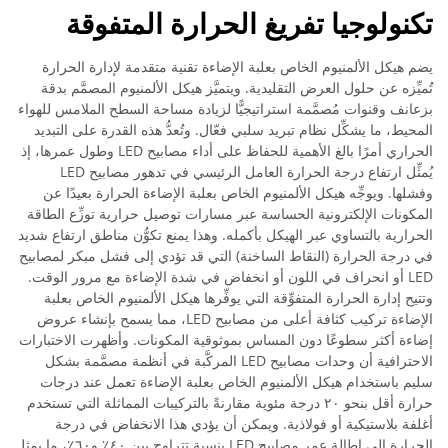
تكنولوجيا تفريغ الحرارة المتفوقة
يضم هيكل الألمنيوم الخاص بعلبة الإضاءة تقنية متقدمة لإدارة الحرارة
تُميِّزه عن حلول العرض التقليدية. ويتميَّز هيكل الألمنيوم المصمَّم بدقة
بزعانف وقنوات مُصمَّمة استراتيجيًّا لزيادة مساحة السطح الملامس للهواء
المحيط، ما يشكِّل نظام تبريد سلبي فعّال. وتُعدُّ هذه القدرة على التبديد
الحراري أمرًا بالغ الأهمية للحفاظ على أداء مصابيح LED وطول عمرها، إذ
يُمثِّل ارتفاع درجة الحرارة العامل الرئيسي في تدهور مصابيح LED
وفشلها. ويوجِّه هيكل الألمنيوم الخاص بعلبة الإضاءة الحرارة بعيدًا عن
المكونات الإلكترونية الحساسة عبر مسارات توصيل حرارية توزِّع الطاقة
الحرارية بالتساوي عبر الهيكل بأكمله. وهذا يمنع تكوُّن مناطق ارتفاع شديد
في درجة الحرارة (النقاط الساخنة) التي قد تؤدي إلى فشل مبكر لمصابيح
LED أو انحراف في اللون أو انخفاض في شدة الإضاءة مع مرور الوقت.
وتتيح إدارة الحرارة المتفوِّقة التي يوفِّرها هيكل الألمنيوم الخاص بعلبة
الإضاءة تركيب كثافة أعلى من مصابيح LED، مما يسمح بإنشاء عروض
إضاءة أكثر سطوعًا دون المساس بموثوقية المكونات. وأظهرت الاختبارات
الاحترافية أن وحدات مصابيح LED المركَّبة في أنظمة مصمَّمة بشكل
سليم باستخدام هيكل الألمنيوم الخاص بعلبة الإضاءة تعمل عند درجات
حرارة أقل بنحو ٢٠ درجة مئوية مقارنةً بالتركيبات المماثلة التي تستخدم
أغلفة بلاستيكية أو فولاذية. ويمكن أن يؤدي هذا الانخفاض في درجة
الحرارة إلى إطالة عمر مصابيح LED بنسبة تتراوح بين ٤٠٪ و٦٠٪، ما يمثل