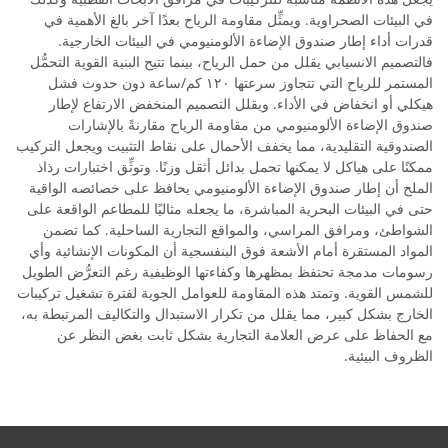
في البيئات الصحراوية. ويمثِّل مقاومة الرياح بعدًا آخر بالغ الأهمية في
قدرات أداء إطار صندوق الإضاءة الألومنيومي في البيئات الخارجية.
فالتصميم الانسيابي يقلل من حمل الرياح، بينما تتيح البنية القوية التحمُّل
المستمر للرياح التي تتجاوز سرعتها ١٢٠ كم/ساعة دون حدوث فشل
هيكلي أو انخفاض في الأداء. ويقلل التصميم المنخفض الارتفاع لإطار
صندوق الإضاءة الألومنيومي من مقاومة الرياح مقارنةً بالإشارات
الصندوقية التقليدية، مما يخفف الأحمال على نقاط التثبيت ويجعل التركيب
ممكنًا على هياكل لا يمكنها تحمل بدائل أثقل وزنًا. وتوثِّق اختبارات رذاذ
الملح أن إطار صندوق الإضاءة الألومنيومي يحافظ على خصائصه الواقية
حتى في البيئات البحرية المباشرة، ما يجعله مثاليًا للمطاعم الواقعة على
الشواطئ، ومرافق المراسي، والمواقع التجارية الساحلية. كما تضمن
المواد المستقرة أمام الأشعة فوق البنفسجية أن المكونات الإنشائية وأي
رسومات مدمجة تحتفظ بمظهرها وكفاءتها الوظيفية رغم التعرُّض الطويل
للشمس القوية. وتمتد هذه المقاومة للعوامل الجوية لفترة تشغيل تركيبات
الخارج بشكل كبير، مما يقلل من تكرار الاستبدال والتكاليف المرتبطة به،
مع الحفاظ على عرض العلامة التجارية بشكل ثابت بغض النظر عن
الظروف البيئية.