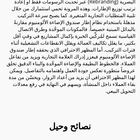
البصرية (Rebranding) عبر تحديث الرسومات فقط أو إعادة
ترتيب توزيع الإطارات. وهذه المرونة تحمي استثمارك من خلال
تلبية المتطلبات التجارية المتغيرة. كما يصبح سرعة التركيب
مذهلةً باستخدام نظام إطار صندوق الإضاءة الألومنيوم مقارنةً
بالبدائل المبنية خصيصاً. فالمكونات الموحَّدة وطرق الاتصال
القياسية تسمح لمُركِّبي الخبرة بإكمال المشاريع في وقتٍ أقل
بكثير، ما يقلل تكاليف العمالة ويقلل الانقطاعات التشغيلية أثناء
فترات التركيب. أما المظهر الاحترافي الذي يحققه إطار صندوق
الإضاءة الألومنيوم فيعزز إدراك العلامة التجارية ويزيد من تفاعل
العملاء. فالخطوط النظيفة والإضاءة الموحَّدة والبناء الدقيق تخلق
عروضاً متطورة تعكس جودة العمل واهتمامه بالتفاصيل. ويمكن
لهذا المظهر الاحترافي أن يزيد من أعداد الزوار، ويحسّن من مدة
بقاء العملاء داخل المنشأة، ويسهم في النهاية في رفع معدلات
التحويل البيعي.
نصائح وحيل