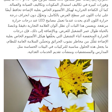
وفورات كبيرة في تكاليف استبدال المكونات وتكاليف الصيانة والعمالة.
كما أن الكفاءة الحرارية لهيكل الألمنيوم الخاص بعلبة الإضاءة تحافظ أيضًا
على ثبات اللون عبر سطح العرض بالكامل، وتحوِّل دون انحراف درجة
حرارة اللون الذي يحدث عندما تعمل مصابيح LED عند درجات حرارة
مرتفعة. ويضمن هذا الثبات أن تظل ألوان العلامة التجارية دقيقةً ونابضةً
بالحياة طوال عمر التشغيل للعرض. وبالإضافة إلى ذلك، فإن درجات
الحرارة المنخفضة أثناء التشغيل التي يحقِّقها هيكل الألمنيوم الخاص بعلبة
الإضاءة تقلِّل من مخاطر نشوب الحرائق وتحسِّن السلامة العامة للنظام،
ما يجعل هذه الحلول مناسبة للتركيبات في البيئات الحساسة مثل
المدارس والمستشفيات ومنشآت تقديم الخدمات الغذائية.