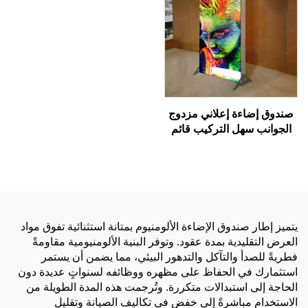
صندوق إضاءة إعلاني مزدوج
الجوانب سهل التركيب قائم
بذاته - إطار من الألومنيوم،
صندوق إضاءة من قماش
SEG للعرض التجاري
يتميز إطار صندوق الإضاءة الألومنيوم بمتانة استثنائية تفوق مواد
العرض التقليدية بمدة عقود. وتوفر البنية الألومنيومية مقاومةً
فطريةً للصدأ والتآكل والتدهور البيئي، مما يضمن أن يستمر
استثمارك في الحفاظ على مظهره ووظائفه لسنواتٍ عديدة دون
الحاجة إلى استبدالات متكررة. وتُرجمت هذه المدة الطويلة من
الاستخدام مباشرةً إلى خفضٍ في تكاليف الصيانة وتقليلٍ