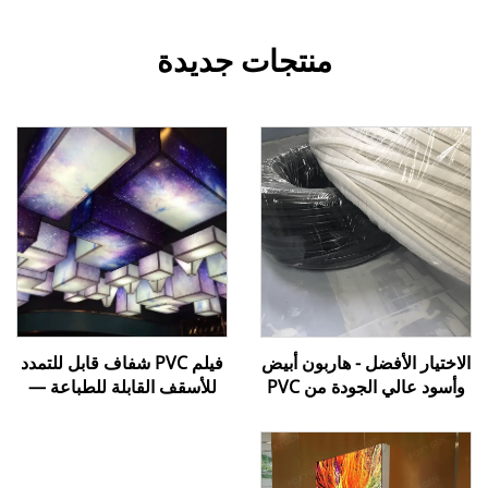
منتجات جديدة
الاختيار الأفضل - هاربون أبيض
فيلم PVC شفاف قابل للتمدد
وأسود عالي الجودة من PVC
للأسقف القابلة للطباعة —
اللين لتركيب أفلام الأسقف
غشاء أسقف قابل للتمدد أبيض
المشدودة
شفاف مخصص للطباعة
الرقمية باستخدام الأشعة فوق
البنفسجية/الحبر النفاث