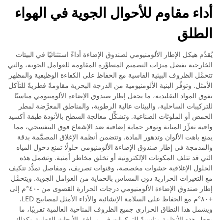
أداء مقاوم للأحوال الجوية في الهواء
الطلق
يُقدِّم هيكل الإطار الألومنيومي لصندوق الإضاءة أداءً استثنائيًا في البيئات
الخارجية بفضل ميزات التصميم المتطوَّرة المقاومة للعوامل الجوية، والتي
تتحمَّل الظروف البيئية القاسية مع الحفاظ على الكفاءة الوظيفية والمظهر
الأمثل. وتوفِّر البنية الألومنيومية من الدرجة البحرية مقاومةً فطريةً للتآكل
تفوق المواد التقليدية، ما يجعل إطار صندوق الإضاءة الألومنيومي مناسبًا
للتركيبات الساحلية، والبيئات عالية الرطوبة، والمناطق المعرَّضة لمطر
الحمض أو الملوثات الصناعية. وتشكِّل معالجة السطح بالأنودة طبقة أكسيد
واقية تعزِّز المتانة وتوفر حماية إضافية ضد الإشعاع فوق البنفسجي، مما
يمنع باهت الألوان وتدهور المادة. وتتضمن أنظمة الإغلاق المصمَّمة بدقة
والمدمجة في إطار صندوق الإضاءة الألومنيومي حلولًا تمنع دخول المياه
التي قد تتلف المكونات الإلكترونية أو تخلق مخاطر أمنية. وتشمل هذه
الحلول الإغلاقية حشوات مخصصة، وقنوات تصريف، ومفاصل تمدُّد تتكيف
مع التغيرات الحرارية دون المساس بالحماية من العوامل الجوية. ويتحمَّل
إطار صندوق الإضاءة الألومنيومي درجات الحرارة القصوى من -٤٠°م إلى
+٨٠°م مع الحفاظ على السلامة الإنشائية والأداء الأمثل لمصابيح LED.
ويشمل هذا النطاق الحراري جميع الظروف المناخية العالمية تقريبًا، ما
يجعل هذه الأنظمة مناسبةً للتركيبات في مرافق الأبحاث القطبية وكذلك