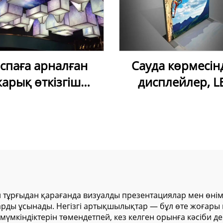
спаға арналған
Сауда көрмесінд
арық өткізгіш
дисплейлер, L
ылғыш таван ПВХ
жарнамалы
касы — UV/inkjet
алюминий рама
пасы үшін сандық
шамдық тақта, і
түрде баспаға
орындарға арна
налған, ақ түсті,
LED тұрақ,
арық өткізгіш
жарнамалық м
озылғыш таван
шамдық тақт
ұрғыдан қарағанда визуалды презентациялар мен өнімдер
ды ұсынады. Негізгі артықшылықтар — бұл өте жоғары м
мембранасы
үмкіндіктерін төмендетпей, кез келген орынға кәсіби 