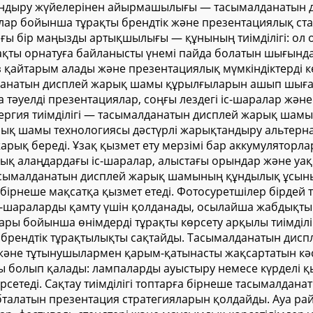
тандыру жүйелерінен айырмашылығы — тасымалданатын д
лар бойынша тұрақты брендтік және презентациялық ста
ы бір маңызды артықшылығы — құнының тиімділігі: ол 
ұрақты орнатуға байланысты үнемі пайда болатын шығын
айтарым алады және презентациялық мүмкіндіктерді кең
алданатын дисплей жарық шамы құрылғыларын ашып шығар
қа тәуелді презентациялар, соңғы лездегі іс-шаралар жән
. Энергия тиімділігі — тасымалданатын дисплей жарық ш
рық шамы технологиясы дәстүрлі жарықтандыру альтерна
ық береді. Ұзақ қызмет ету мерзімі бар аккумуляторлар т
ашық алаңдардағы іс-шаралар, алыстағы орындар және уа
сымалданатын дисплей жарық шамының құндылық ұсынысы
бірнеше мақсатқа қызмет етеді. Фотосуретшілер бірде
е іс-шараларды қамту үшін қолданады, осылайша жабдық
дары бойынша өнімдерді тұрақты көрсету арқылы тиімділік
 брендтік тұрақтылықты сақтайды. Тасымалданатын дис
әне тұтынушылармен қарым-қатынасты жақсартатын кәсі
 болып қалады: лампаларды ауыстыру немесе күрделі қ
рсетеді. Сақтау тиімділігі топтарға бірнеше тасымалда
бталатын презентация стратегияларын қолдайды. Ауа рай