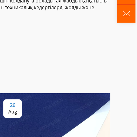
үшін қолдануға болады, ал жабдыққа қатысты
 техникалық кедергілерді жояды және
26
2
Aug
Au