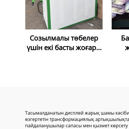
Созылмалы төбелер
Ба
үшін екі басты жоғары
ж
жиілікті пісіру
соз
машинасы
плен
бас
ар
ж
с
Тасымалданатын дисплей жарық шамы кәсіби т
өзгертетін трансформациялық артықшылықтар
пайдаланушылар сапасы мен қызмет көрсету м