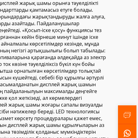
исплей жарық шамы орынға тәуелділікті
ндарттарды қамтамасыз етуге болады.
орындардағы жарықтандыруды жалға алуға,
дарды азайтады. Пайдаланушылар
ейтеді. «Қосып-іске қосу» функциясы тез
ғаннан кейін бірнеше минут ішінде іске
е айналмалы көрсетілімдер кезінде, мұнда
амының негізгі артықшылығы болып табылады:
тиваларына қарағанда әлдеқайда аз электр
ок көзіне тәуелділіксіз бүкіл күн бойы
қытша орнатылған көрсетілімдер толықтай
н күшейтеді, себебі бір құрылғы әртүрлі
й тасымалданатын дисплей жарық шамын
тың пайдаланылуын максималды деңгейге
ке қол жеткізеді, ал көрмелердегі
плей жарық шамы жоғары сапалы визуалды
би нәтижелер береді. LED технологиясы
ызмет көрсету процедуралары қажет емес,
натын дисплей жарық шамы құрылғыларын аз
ына төзімділік қолданыс мүмкіндіктерін