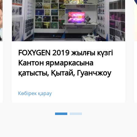
FOXYGEN 2019 жылғы күзгі
Кантон ярмаркасына
қатысты, Қытай, Гуанчжоу
Көбірек қарау