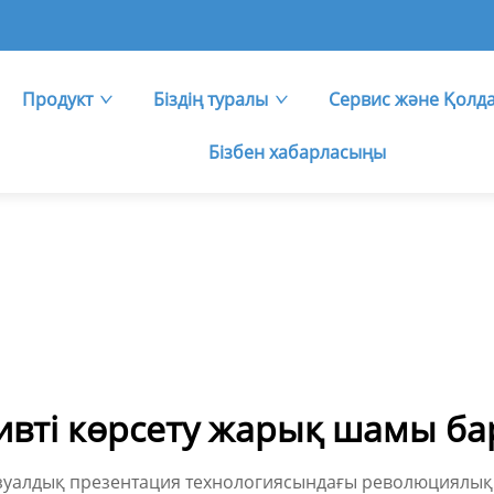
Продукт
Біздің туралы
Сервис және Қолд
Бізбен хабарласыңы
ивті көрсету жарық шамы ба
уалдық презентация технологиясындағы революциялық же