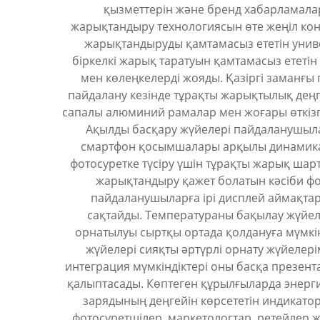
қызметтерін және бренд хабарламалар
жарықтандыру технологиясын өте жеңіл конс
жарықтандыруды қамтамасыз ететін унив
біркелкі жарық таратуын қамтамасыз ететін
мен көлеңкелерді жояды. Қазіргі заманғы
пайдалану кезінде тұрақты жарықтылық деңг
сапалы алюминий рамалар мен жоғары өткізгі
Ақылды басқару жүйелері пайдаланушылар
смартфон қосымшалары арқылы динамикалы
фотосуретке түсіру үшін тұрақты жарық шар
жарықтандыру қажет болатын кәсіби фот
пайдаланушыларға ірі дисплей аймақтары
сақтайды. Температураны бақылау жүйелер
орнатылуы сыртқы ортада қолдануға мүмкін
жүйелері сияқты әртүрлі орнату жүйелері
интеграция мүмкіндіктері оны басқа презент
қалыптасады. Көптеген құрылғыларда энерги
зарядының деңгейін көрсететін индикато
фотосуретшілер, маркетологтар, ретейлер 