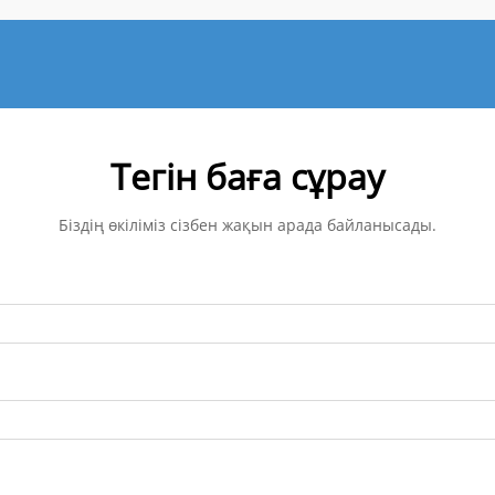
Тегін баға сұрау
Біздің өкіліміз сізбен жақын арада байланысады.