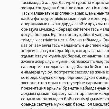
тасымалдай алады. Дәстүрлі тұрақты жарық
жояды, сондықтан бірнеше орын мен іс-шара
Тасымалданатын дисплей жарық шамының тағ
кәсіби фотосуретшілік қызметтеріне және т
операциялық шығындарды азайту арқылы тез қ
орнатуға мүмкіндік береді: көптеген тасым
қосуға болады. Бұл тез орнату қабілеті уақыт
тиімділік сәттіліктің негізі болып табылады
қазіргі заманғы тасымалданатын дисплей жа
энергиясын тұтынады, бірақ жоғары сапалы жар
жұмыс істеуге мүмкіндік береді, сондықтан 
жүзеге асырылуы мүмкін. Көпмақсаттылық та
салалар мен қолданыс жағдайлары бойынша 
өнімдерді түсіру, портреттік сессиялар жән
көтереді. Сауда өкілдері бірнеше дүкен орын
экспоненттер орын шектеулеріне қарамастан
презентация арқылы брендтің қабылдануын ж
арқылы қызмет көрсету талаптары минималды
сондықтан ол жылдар бойы сенімді қызмет кө
орында сақтауға мүмкіндік береді, ол масшта