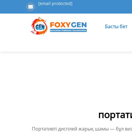
[email protected]
Басты бет
портат
Портативті дисплей жарық шамы — бұл виз