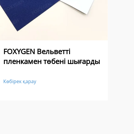
FO
FOXYGEN Вельветті
мән
пленкамен төбені шығарды
шы
Көбірек қарау
Көбі