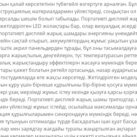
ын қалай көрсететінін түбегейлі өзгертуге арналған. Б
трукциялық материалдармен үйлестіреді, сондықтан ол 
ерсалды шешім болып табылады. Портативті дисплей жа
 жетілдірілген LED жолақтары бар, олар визуалдық әсе
 портативті дисплей жарық шамдары энергияны үнемдейт
ейін сақтай отырып, аккумулятордың жұмыс уақытын ұз
штік акрил панельдерден тұрады, бұл оны тасымалдауға ы
ға жарықтылық деңгейлерін, түс температурасын ретте
қ жарықтандыру эффектілерін жасауға мүмкіндік беред
ттары қажет болатын ретейл ортасында, назар аударғысы 
остудияларда өте жақсы көрсетеді. Жетілдірілген моде
н құру үшін бірнеше құрылғыны бір-біріне қосуға мүмкінд
і ұзақ мерзімді жұмыс істеу кезінде қызуға қарсы қорғ
дік береді. Портативті дисплей жарық шамы триподтар,
мен үйлесімді жұмыс істейді, осылайша максималды орна
ация құрылғыларымен синхрондауға мүмкіндік береді, н
я тұтынуын оптималды түрде басқаратын ішкі қуат басқа
рлар мен зарядтау жағдайы туралы жаңартылған ақпарат 
және көрмелер мамандары үшін қажетті құрылғыға айна