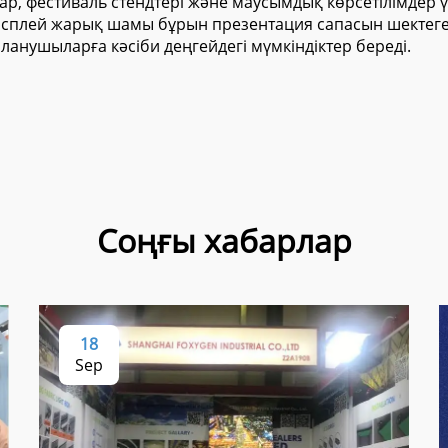
ар, фестиваль стендтері және маусымдық көрсетілімдер 
плей жарық шамы бұрын презентация сапасын шектеген
ланушыларға кәсіби деңгейдегі мүмкіндіктер береді.
Соңғы хабарлар
18
Sep