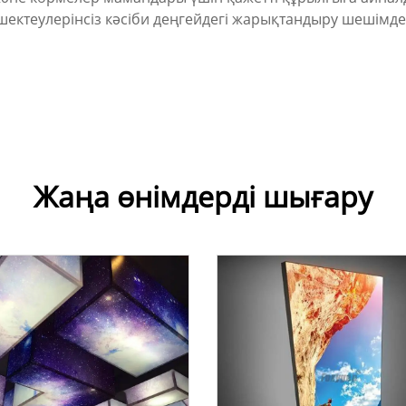
ектеулерінсіз кәсіби деңгейдегі жарықтандыру шешімдер
Жаңа өнімдерді шығару