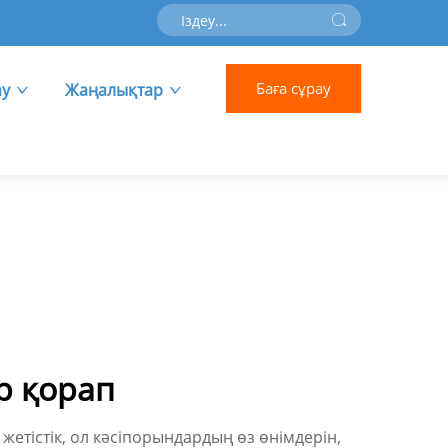
Баға сұрау
ау
Жаңалықтар
р қорап
тістік, ол кәсіпорындардың өз өнімдерін,