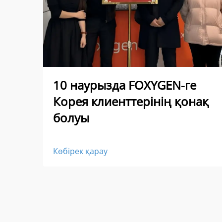
10 наурызда FOXYGEN-ге
Корея клиенттерінің қонақ
болуы
Көбірек қарау