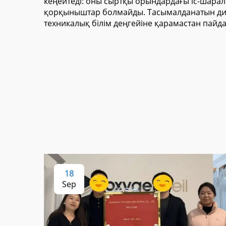
кеңейтеді: оны сыртқы орындардағы іс-шарал
қорқыныштар болмайды. Тасымалданатын дис
техникалық білім деңгейіне қарамастан пайда
18
Sep