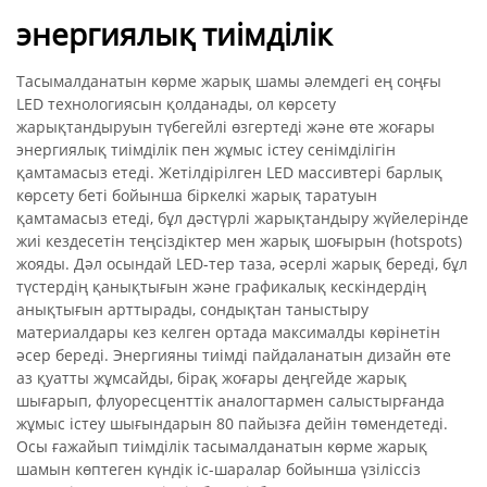
энергиялық тиімділік
Тасымалданатын көрме жарық шамы әлемдегі ең соңғы
LED технологиясын қолданады, ол көрсету
жарықтандыруын түбегейлі өзгертеді және өте жоғары
энергиялық тиімділік пен жұмыс істеу сенімділігін
қамтамасыз етеді. Жетілдірілген LED массивтері барлық
көрсету беті бойынша біркелкі жарық таратуын
қамтамасыз етеді, бұл дәстүрлі жарықтандыру жүйелерінде
жиі кездесетін теңсіздіктер мен жарық шоғырын (hotspots)
жояды. Дәл осындай LED-тер таза, әсерлі жарық береді, бұл
түстердің қанықтығын және графикалық кескіндердің
анықтығын арттырады, сондықтан таныстыру
материалдары кез келген ортада максималды көрінетін
әсер береді. Энергияны тиімді пайдаланатын дизайн өте
аз қуатты жұмсайды, бірақ жоғары деңгейде жарық
шығарып, флуоресценттік аналогтармен салыстырғанда
жұмыс істеу шығындарын 80 пайызға дейін төмендетеді.
Осы ғажайып тиімділік тасымалданатын көрме жарық
шамын көптеген күндік іс-шаралар бойынша үзіліссіз