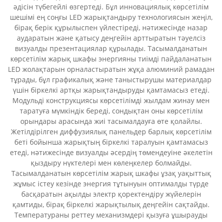
әдісін түбегейлі өзгертеді. Бұл инновациялық көрсетілім
шешімі ең соңғы LED жарықтандыру технологиясын жеңіл,
бірақ берік құрылыспен үйлестіреді, нәтижесінде назар
аударатын және қатысу деңгейін арттыратын тәуелсіз
визуалды презентациялар құрылады. Тасымалданатын
көрсетілім жарық шкафы энергияны тиімді пайдаланатын
LED жолақтарын орналастыратын жұқа алюминий рамадан
тұрады, бұл графикалық және таныстырушы материалдар
үшін біркелкі артқы жарықтандыруды қамтамасыз етеді.
Модульді конструкциясы көрсетілімді жылдам жинау мен
таратуға мүмкіндік береді, сондықтан оны көрсетілім
орындары арасында жиі тасымалдауға өте қолайлы.
Жетілдірілген диффузиялық панельдер барлық көрсетілім
беті бойынша жарықтың біркелкі таралуын қамтамасыз
етеді, нәтижесінде визуалды әсердің төмендеуіне әкелетін
қыздыру нүктелері мен көлеңкелер болмайды.
Тасымалданатын көрсетілім жарық шкафы ұзақ уақыттық
жұмыс істеу кезінде энергия тұтынуын оптималды түрде
басқаратын ақылды электр қоректендіру жүйелерін
қамтиды, бірақ біркелкі жарықтылық деңгейін сақтайды.
Температураны реттеу механизмдері қызуға ұшырауды