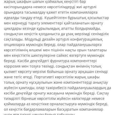
жарық шкафын шағын қоймалық кеңістігі бар
кәсіпорындарға немесе көрсетілімдерді жиі әртүрлі
орындарға тасымалдау қажет ететін компанияларға
идеалды таңдау етеді. Күшейтілген бұрыштық қосылыстар
мен кернеуді тарату элементтері қайталанатын орнату
циклдары кезінде құрылымдық апатты болдырмайды,
сондықтан кеңістік қолданыста да ұзақ мерзімді сенімділік
сақталады. Модульді дизайн әртүрлі конфигурациялық
опцияларға мүмкіндік береді, олар пайдаланушыларға
көрсетілімнің өлшемі мен пішінін нақты орын талаптары
мен кеңістіктік шектеулеріне сәйкес өзгертуге мүмкіндік
береді. Кәсіби деңгейдегі фурнитура компоненттері
коррозия мен тозуға төзімді, сондықтан өнімнің толық
қызмет көрсету мерзімі бойынша орнату әрқашан сенімді
және тегіс өтеді. Портативті көрсетілім жарық шкафы
толық орнату нұсқаулығын және компоненттерді анықтау
жүйесін қамтиды, олар тәжірибесіз пайдаланушылардың да
кәсіби деңгейде орнату жасауына мүмкіндік береді. Сақтау
тиімділігі бірнеше көрсетілім жүйесін көліктерде немесе
қоймаларда аз кеңістікке орналастыруға мүмкіндік береді,
ол кеңістік бағдарламаларын басқаратын компаниялар
үшін өте тиімді шешім болып табылады.