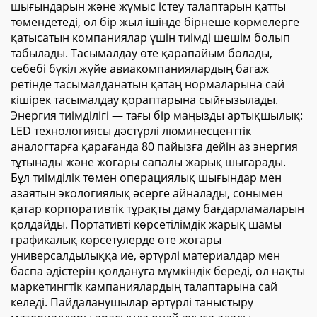
шығындарын және жұмыс істеу талаптарын қатты
төмендетеді, ол бір жыл ішінде бірнеше көрмелерге
қатысатын компаниялар үшін тиімді шешім болып
табылады. Тасымалдау өте қарапайым болады,
себебі бүкіл жүйе авиакомпаниялардың багаж
ретінде тасымалданатын қатаң нормаларына сай
кішірек тасымалдау қораптарына сыйғызылады.
Энергия тиімділігі — тағы бір маңызды артықшылық:
LED технологиясы дәстүрлі люминесценттік
аналогтарға қарағанда 80 пайызға дейін аз энергия
тұтынады және жоғары сапалы жарық шығарады.
Бұл тиімділік төмен операциялық шығындар мен
азаятын экологиялық әсерге айналады, сонымен
қатар корпоративтік тұрақты даму бағдарламаларын
қолдайды. Портативті көрсетілімдік жарық шамы
графикалық көрсетулерде өте жоғары
универсалдылыққа ие, әртүрлі материалдар мен
баспа әдістерін қолдануға мүмкіндік береді, ол нақты
маркетингтік кампаниялардың талаптарына сай
келеді. Пайдаланушылар әртүрлі таныстыру