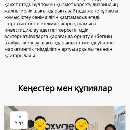
қажет етеді. Бұл төмен қызмет көрсету дизайндың
жалпы иелік шығындарын азайтады және тұрақты
жұмыс істеу сенімділігін қамтамасыз етеді.
Портативті көрсетілімдік жарық шамына
инвестициялау әдеттегі көрсетілімдік
альтернативаларға қарағанда орнату еңбегінің
азайуы, жеткізу шығындарының төмендеуі және
маркетингтік тиімділіктің артуы арқылы тез өзін
қайтарылады.
Кеңестер мен құпиялар
18
Sep