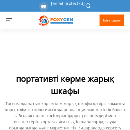
[email protected]
Баға сұрау
портативті көрме жарық
шкафы
Тасымалданатын көрсетілім жарық шкафы қазіргі заманғы
көрсетілім технологиясында революциялық жетістік болып
табылады және кәсіпорындардың өз өнімдері мен
қызметтерін көрме-саясаттық іс-шараларда, сауда
орындарында және маркетингтік іс-шараларда көрсету