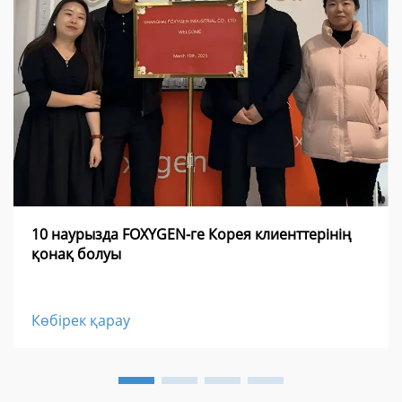
10 наурызда FOXYGEN-ге Корея клиенттерінің
қонақ болуы
Көбірек қарау