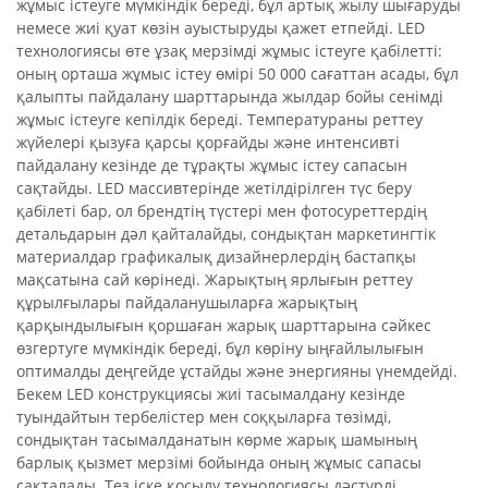
жұмыс істеуге мүмкіндік береді, бұл артық жылу шығаруды
немесе жиі қуат көзін ауыстыруды қажет етпейді. LED
технологиясы өте ұзақ мерзімді жұмыс істеуге қабілетті:
оның орташа жұмыс істеу өмірі 50 000 сағаттан асады, бұл
қалыпты пайдалану шарттарында жылдар бойы сенімді
жұмыс істеуге кепілдік береді. Температураны реттеу
жүйелері қызуға қарсы қорғайды және интенсивті
пайдалану кезінде де тұрақты жұмыс істеу сапасын
сақтайды. LED массивтерінде жетілдірілген түс беру
қабілеті бар, ол брендтің түстері мен фотосуреттердің
детальдарын дәл қайталайды, сондықтан маркетингтік
материалдар графикалық дизайнерлердің бастапқы
мақсатына сай көрінеді. Жарықтың ярлығын реттеу
құрылғылары пайдаланушыларға жарықтың
қарқындылығын қоршаған жарық шарттарына сәйкес
өзгертуге мүмкіндік береді, бұл көріну ыңғайлылығын
оптималды деңгейде ұстайды және энергияны үнемдейді.
Бекем LED конструкциясы жиі тасымалдану кезінде
туындайтын тербелістер мен соққыларға төзімді,
сондықтан тасымалданатын көрме жарық шамының
барлық қызмет мерзімі бойында оның жұмыс сапасы
сақталады. Тез іске қосылу технологиясы дәстүрлі