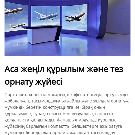
Аса жеңіл құрылым және тез
орнату жүйесі
Портативті көрсетілім жарық шкафы өте жеңіл, әрі ұтымды
жобаланған, тасымалдауға ыңғайлы және жылдам орнатуға
мүмкіндік беретін конструкцияға ие, бірақ оның
құрылымдық тұрақтылығы мен визуалдық сапасын
қолданыста қалдырады. Жаңашыл модульді құрылыс
жүйесінің барлығын компактты бөлшектерге ажыратуға
мүмкіндік береді, олар арнайы жасалған тасымалдау