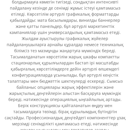
болдырмауға көмегін тигізеді, сондықтан интенсивті
пайдалану кезінде де сенімді жұмыс істеуі қамтамасыз
етіледі. Көрсетілім әртүрлі графикалық форматтарды
қабылдайды: мата басылымдары, винилды баннерлер
және қатты панельдер, бұл әртүрлі маркетингтік
кампаниялар үшін универсалдылық қамтамасыз етеді.
Жылдам ауыстырулы графикалық жүйелер
пайдаланушыларға арнайы құралдар немесе техникалық
білімсіз тез мазмұнды жаңартуға мүмкіндік береді.
Тасымалданатын көрсетілім жарық шкафы компактты
стационарлық құрылғылардан бастап ірі масштабды
қабырғалық көрсетілімдерге дейін әртүрлі өлшемдегі
конфигурацияларда ұсынылады, бұл әртүрлі кеңістік
талаптары мен бюджеттік шектеулерді ескереді. Сымсыз
байланыс опциялары жарық эффектілерін және
жарықтылық деңгейлерін алыстан басқаруға мүмкіндік
береді, нәтижесінде операциялық ыңғайлылық артады.
Берік конструкциясы қайталанатын өңдеу мен
тасымалдауға төзімді, бірақ құрылымдық бүтіндігін
сақтайды. Профессионалдық деңгейдегі компоненттер ұзақ
мерзімді сенімділікті қамтамасыз етеді, нәтижесінде
жөндеу шығындары мен тоқтатулар азаяды.