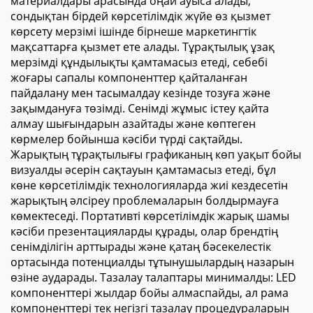
материалдары арасында оңай ауыса алады,
сондықтан бірдей көрсетілімдік жүйе өз қызмет
көрсету мерзімі ішінде бірнеше маркетингтік
мақсаттарға қызмет ете алады. Тұрақтылық ұзақ
мерзімді құндылықты қамтамасыз етеді, себебі
жоғары сапалы компоненттер қайталанған
пайдалану мен тасымалдау кезінде тозуға және
зақымдануға төзімді. Сенімді жұмыс істеу қайта
алмау шығындарын азайтады және көптеген
көрмелер бойынша кәсіби түрді сақтайды.
Жарықтың тұрақтылығы графиканың көп уақыт бойы
визуалды әсерін сақтауын қамтамасыз етеді, бұл
көне көрсетілімдік технологияларда жиі кездесетін
жарықтың әлсіреу проблемаларын болдырмауға
көмектеседі. Портативті көрсетілімдік жарық шамы
кәсіби презентацияларды құрады, олар брендтің
сенімділігін арттырады және қатаң бәсекелестік
ортасында потенциалды тұтынушылардың назарын
өзіне аударады. Тазалау талаптары минималды: LED
компоненттері жылдар бойы алмаспайды, ал рама
компоненттері тек негізгі тазалау процедураларын