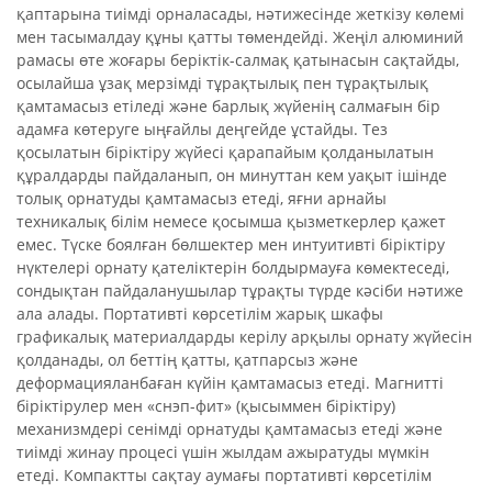
қаптарына тиімді орналасады, нәтижесінде жеткізу көлемі
мен тасымалдау құны қатты төмендейді. Жеңіл алюминий
рамасы өте жоғары беріктік-салмақ қатынасын сақтайды,
осылайша ұзақ мерзімді тұрақтылық пен тұрақтылық
қамтамасыз етіледі және барлық жүйенің салмағын бір
адамға көтеруге ыңғайлы деңгейде ұстайды. Тез
қосылатын біріктіру жүйесі қарапайым қолданылатын
құралдарды пайдаланып, он минуттан кем уақыт ішінде
толық орнатуды қамтамасыз етеді, яғни арнайы
техникалық білім немесе қосымша қызметкерлер қажет
емес. Түске боялған бөлшектер мен интуитивті біріктіру
нүктелері орнату қателіктерін болдырмауға көмектеседі,
сондықтан пайдаланушылар тұрақты түрде кәсіби нәтиже
ала алады. Портативті көрсетілім жарық шкафы
графикалық материалдарды керілу арқылы орнату жүйесін
қолданады, ол беттің қатты, қатпарсыз және
деформацияланбаған күйін қамтамасыз етеді. Магнитті
біріктірулер мен «снэп-фит» (қысыммен біріктіру)
механизмдері сенімді орнатуды қамтамасыз етеді және
тиімді жинау процесі үшін жылдам ажыратуды мүмкін
етеді. Компактты сақтау аумағы портативті көрсетілім