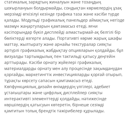
статикалық зарядтың жиналуын және тозаңдың
шоғырлануын болдырмайды, сондықтан көрмелердің ұзақ
мерзімді өткізілуі кезінде графика таза және кәсіби түрде
қалады. Модульді графикалық панельдер аймақтық негізде
мазмұн жаңартуларын қамтамасыз етеді, яғни
кәсіпорындар бүкіл дисплейді алмастырмай-ақ белгілі бір
бөліктерді өзгерте алады. Портативті көрме жарық шкафы
маттау, жылтырату және арнайы текстуралар сияқты
әртүрлі графикалық жабдықтау опцияларын қолдайды, бұл
визуалды тартымдылық пен тактильді қатысу деңгейін
арттырады. Кәсіби орнату жүйелері графикалық
материалдарды орнату мен алу процесінде зақымданудан
қорғайды, маркетингтік инвестицияларды қорғай отырып,
тұрақты көрсету сапасын қамтамасыз етеді.
Көпфункциялық дизайн өнімдердің үлгілері, әдебиет
ұстағыштары және цифрлық дисплейлер сияқты
интерактивті элементтерді қолдайды, нәтижесінде
көршілердің қатысуын көтеретін, бірнеше сезімді
қамтитын толық брендтік тәжірибелер құрылады.