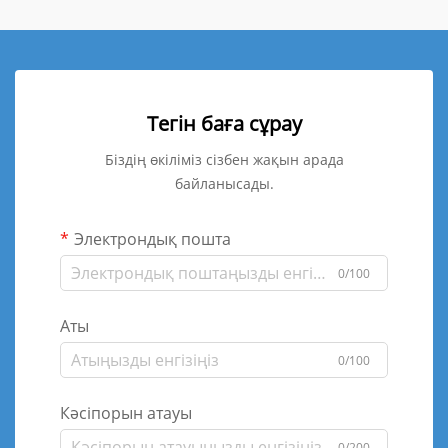
Тегін баға сұрау
Біздің өкіліміз сізбен жақын арада
байланысады.
Электрондық пошта
0/100
Аты
0/100
Кәсіпорын атауы
0/200