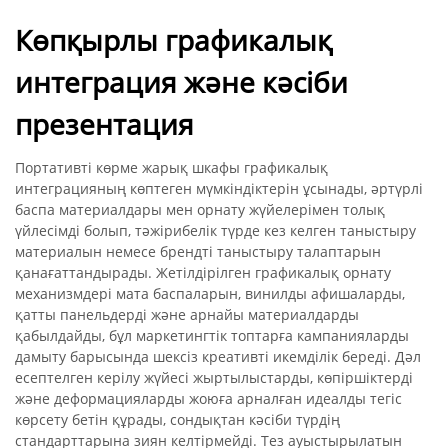
Көпқырлы графикалық
интеграция және кәсіби
презентация
Портативті көрме жарық шкафы графикалық
интеграцияның көптеген мүмкіндіктерін ұсынады, әртүрлі
баспа материалдары мен орнату жүйелерімен толық
үйлесімді болып, тәжірибелік түрде кез келген таныстыру
материалын немесе брендті таныстыру талаптарын
қанағаттандырады. Жетілдірілген графикалық орнату
механизмдері мата баспаларын, винилды афишаларды,
қатты панельдерді және арнайы материалдарды
қабылдайды, бұл маркетингтік топтарға кампанияларды
дамыту барысында шексіз креативті икемділік береді. Дәл
есептелген керілу жүйесі жыртылыстарды, көпіршіктерді
және деформацияларды жоюға арналған идеалды тегіс
көрсету бетін құрады, сондықтан кәсіби түрдің
стандарттарына зиян келтірмейді. Тез ауыстырылатын