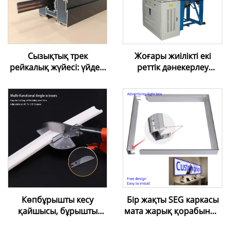
Сызықтық трек
Жоғары жиілікті екі
рейкалық жүйесі: үйдегі
реттік дәнекерлеу
жарықтандыру дизайны
машинасы – ПВХ
үшін LED магниттік трек
созылатын таван
жарықтандырғышы
пленкасы үшін
Көпбұрышты кесу
Бір жақты SEG каркасы
қайшысы, бұрышты
мата жарық қорабының
реттеуге болатын
алюминий профилі