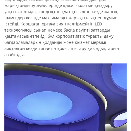
жарықтандыру жүйелерінде қажет болатын қыздыру
уақытын жояды, сондықтан қуат қосылған кезде жарық
шамы дер кезінде максималды жарықтылықпен жұмыс
істейді. Қоршаған ортаға зиян келтірмейтін LED
технологиясы сынап немесе басқа қауіпті заттарды
қамтамасыз етпейді, бұл корпоративтік тұрақты даму
бағдарламаларын қолдайды және қызмет мерзімі
аяқталған кезде тигізетін қоқыс шығару қиындықтарын
азайтады.