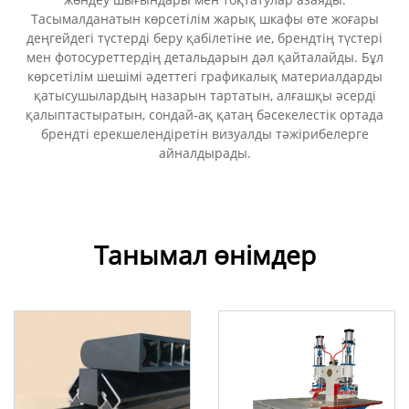
Тасымалданатын көрсетілім жарық шкафы өте жоғары
деңгейдегі түстерді беру қабілетіне ие, брендтің түстері
мен фотосуреттердің детальдарын дәл қайталайды. Бұл
көрсетілім шешімі әдеттегі графикалық материалдарды
қатысушылардың назарын тартатын, алғашқы әсерді
қалыптастыратын, сондай-ақ қатаң бәсекелестік ортада
брендті ерекшелендіретін визуалды тәжірибелерге
айналдырады.
Танымал өнімдер