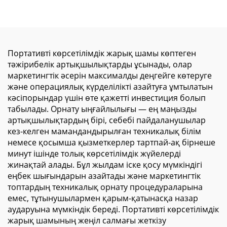
митерлық кабельдік
жарнамалық жарық
қайшы (созылатын
қораптары сауда
таван жасау үшін)
орталықтары үшін
Портативті көрсетілімдік жарық шамы көптеген
тәжірибелік артықшылықтарды ұсынады, олар
маркетингтік әсерін максималды деңгейге көтеруге
және операциялық күрделілікті азайтуға ұмтылатын
кәсіпорындар үшін өте қажетті инвестиция болып
табылады. Орнату ыңғайлылығы — ең маңызды
артықшылықтардың бірі, себебі пайдаланушылар
кез-келген мамандандырылған техникалық білім
немесе қосымша қызметкерлер тартпай-ақ бірнеше
минут ішінде толық көрсетілімдік жүйелерді
жинақтай алады. Бұл жылдам іске қосу мүмкіндігі
еңбек шығындарын азайтады және маркетингтік
топтардың техникалық орнату процедураларына
емес, тұтынушылармен қарым-қатынасқа назар
аударуына мүмкіндік береді. Портативті көрсетілімдік
жарық шамының жеңіл салмағы жеткізу