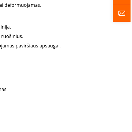
gvai deformuojamas.
inija.
 ruošinius.
ojamas paviršiaus apsaugai.
nas