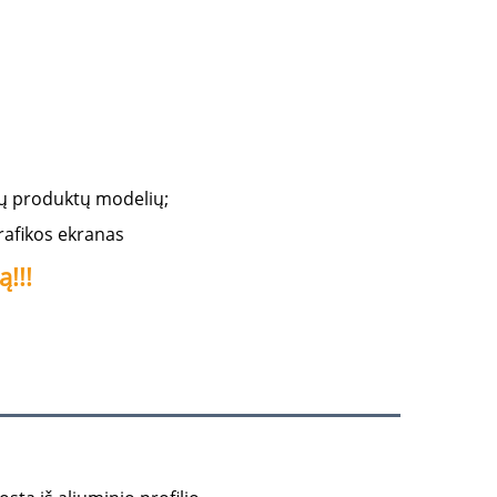
ių produktų modelių; 
afikos ekranas 
!!! 