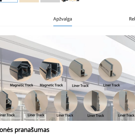
Apžvalga
Re
onės pranašumas 