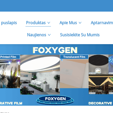
 puslapis
Produktas
Apie Mus
Aptarnavim
Naujienos
Susisiekite Su Mumis