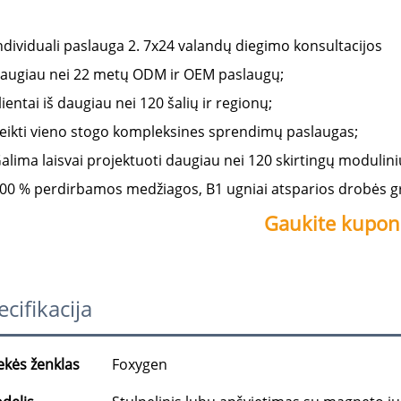
ndividuali paslauga 2. 7x24 valandų diegimo konsultacijos 
augiau nei 22 metų ODM ir OEM paslaugų; 
lientai iš daugiau nei 120 šalių ir regionų; 
eikti vieno stogo kompleksines sprendimų paslaugas; 
alima laisvai projektuoti daugiau nei 120 skirtingų modulin
00 % perdirbamos medžiagos, B1 ugniai atsparios drobės gr
Gaukite kuponą
cifikacija
ekės ženklas
Foxygen