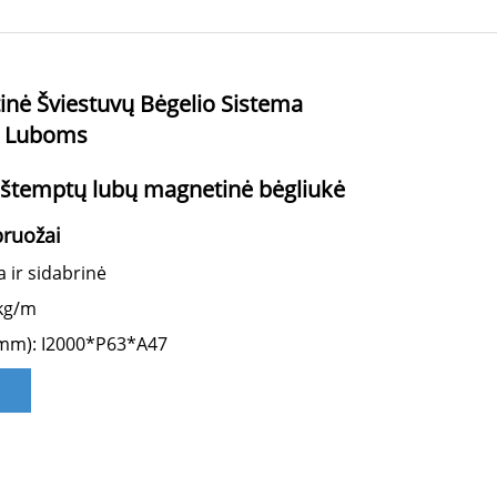
inė Šviestuvų Bėgelio Sistema
 Luboms
 ištemptų lubų magnetinė bėgliukė
bruožai
a ir sidabrinė
 kg/m
mm): I2000*P63*A47