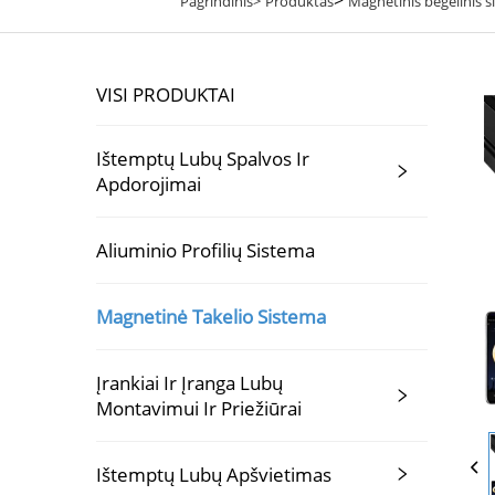
Pagrindinis>
Produktas
Magnetinis bėgelinis 
VISI PRODUKTAI
Ištemptų Lubų Spalvos Ir
Apdorojimai
Aliuminio Profilių Sistema
Magnetinė Takelio Sistema
Įrankiai Ir Įranga Lubų
Montavimui Ir Priežiūrai
Ištemptų Lubų Apšvietimas