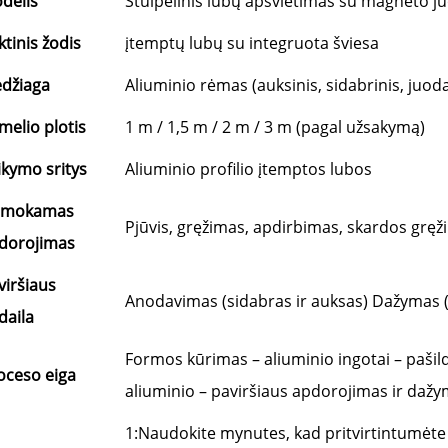
delis
Stulpelinis lubų apšvietimas su magneto juo
ktinis žodis
įtemptų lubų su integruota šviesa
džiaga
Aliuminio rėmas (auksinis, sidabrinis, juodas
melio plotis
1 m / 1,5 m / 2 m / 3 m (pagal užsakymą)
ikymo sritys
Aliuminio profilio įtemptos lubos
emokamas
Pjūvis, gręžimas, apdirbimas, skardos gręži
dorojimas
viršiaus
Anodavimas (sidabras ir auksas) Dažymas (b
daila
Formos kūrimas – aliuminio ingotai – pašil
oceso eiga
aliuminio – paviršiaus apdorojimas ir daž
1:Naudokite mynutes, kad pritvirtintumėte