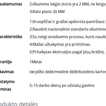
raukiamumas
2:Aliuminio bėgio storis yra 2 MM, ne len
3:Rato plotis 20 MM
1.Kruopščiai ir gražiai apdorota paviršiaus l
2:Naudoti nacionalinio standarto aliuminio
arakteristika
3:Su netgi anodavimo procesu, kuris naud
4:Mažas užsakymas yra priimtinas.
5:Pritaikytas ekstruzijos pagal jūsų brėžinį.
rantija
1Metai
kavimas
skrydžio dėžė/medinė dėžė/butelinis karto
istatymo
5–15 darbo dienų po užstatų gavimo
rminas
odukto detalės