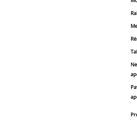
Mo
Ra
Me
Rė
Ta
N
ap
Pa
ap
Pr