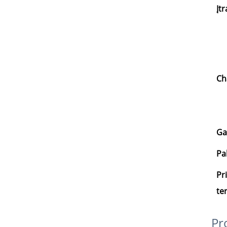
Įt
Ch
Ga
Pa
Pr
te
Pr