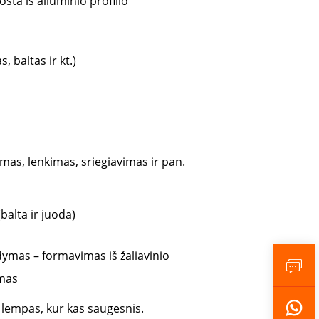
sta iš aliuminio profilio
, baltas ir kt.)
mas, lenkimas, sriegiavimas ir pan.
alta ir juoda)
dymas – formavimas iš žaliavinio
ymas
 lempas, kur kas saugesnis.