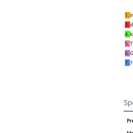
1. 
I
3. 
d
4. 
k
5. 
T
6. 
G
7. 
1
Spe
Pr