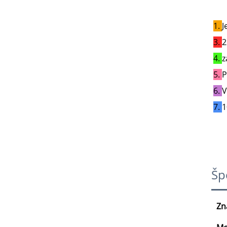
1. 
J
3. 
2
4. 
z
5. 
P
6. 
V
7. 
1
Šp
Zn