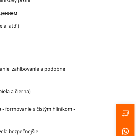
iníkový profil
ещением
la, atď.)
banie, zahlbovanie a podobne
iela a čierna)
e - formovanie s čistým hliníkom -
eľa bezpečnejšie.