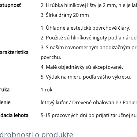
istupnosť
2: Hrúbka hliníkovej lišty je 2 mm, nie je 
3: Šírka dráhy 20 mm
1. Úhľadné a estetické povrchové čiary.
2. Použité sú hliníkové ingoty podľa nár
3. S naším rovnomerným anodizačným pro
arakteristika
povrchu.
4. Malé objednávky sú akceptované.
5. Výtlak na mieru podľa vášho výkresu.
ruka
1 rok
lenie
letový kufor / Drevené obalovanie / Papie
dacia lehota
5-15 pracovných dní po prijatí záručnej s
drobnosti o produkte