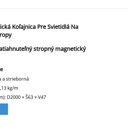
cká Koľajnica Pre Svietidlá Na
ropy
atiahnuteľný stropný magnetický
ie
a a strieborná
,13 kg/m
): D2000 × Š63 × V47