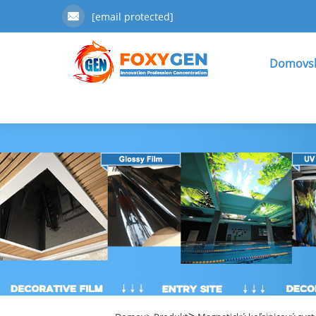
[email protected]
Domovsk
>