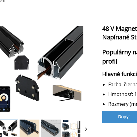
tém
48 V Magneti
Napínané St
Populárny n
profil
Hlavné funkc
Farba: čiern
Hmotnosť: 1
Rozmery (mm
Dopyt