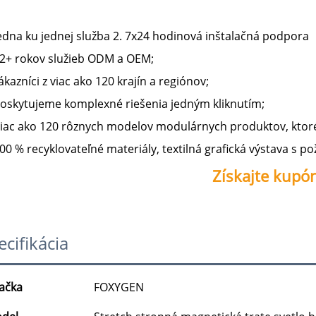
edna ku jednej služba 2. 7x24 hodinová inštalačná podpora 
2+ rokov služieb ODM a OEM; 
ákazníci z viac ako 120 krajín a regiónov; 
oskytujeme komplexné riešenia jedným kliknutím; 
iac ako 120 rôznych modelov modulárnych produktov, ktoré
00 % recyklovateľné materiály, textilná grafická výstava s p
Získajte kupón!
ecifikácia
ačka
FOXYGEN