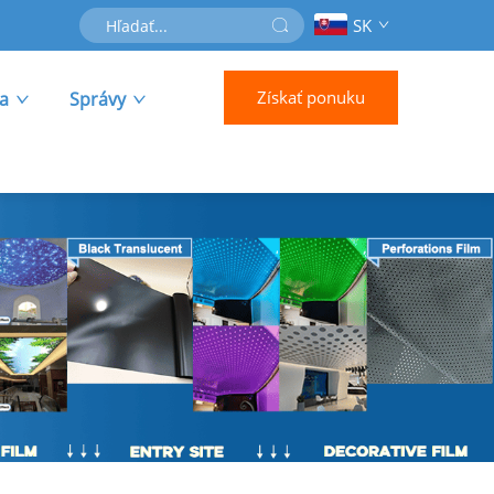
SK
Získať ponuku
ra
Správy