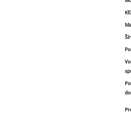
Mo
Kľ
Ma
Ší
Po
Vo
sp
Po
do
Pr