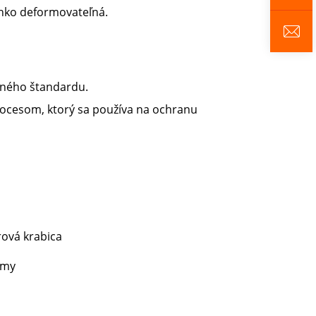
ľahko deformovateľná.
odného štandardu.
cesom, ktorý sa používa na ochranu
rová krabica
umy