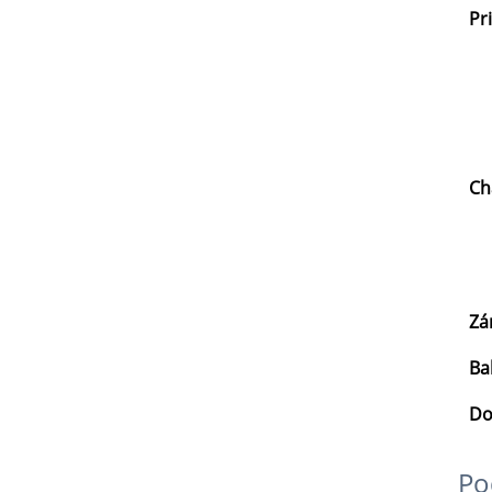
Pr
Ch
Zá
Ba
Do
Po