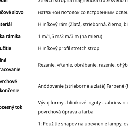
del
Stretch stropná magnetická trate svetlo hl
účové slovo
натяжной потолок со встроенным осв
teriál
Hliníkový rám (Zlatá, strieborná, čierna, bie
rka rámika
1 m/1,5 m/2 m/3 m (na mieru)
užitie
Hliníkový profil stretch strop
ľné
Rezanie, vŕtanie, obrábanie, razenie, ohý
racovanie
vrchové
Anódovanie (strieborné a zlaté) Farbené (b
končenie
Vývoj formy - hliníkové ingoty - zahrievani
ocesný tok
povrchová úprava a farba
1: Použitie snapov na upevnenie lampy, ov