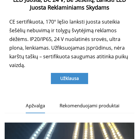
Juosta Reklaminiams Skydams
CE sertifikuota, 170° lęšio lanksti juosta suteikia
šešėlių nebuvimą ir tolygų švytėjimą reklamos
dėžėms. IP20/IP65, 24 V nuolatinės srovės, ultra
plona, lenkiamas. Užfiksuojamas įsprūdinus, nėra
karštų taškų – sertifikuota saugumas atitinka puikų
vaizdą.
Užklausa
Apžvalga
Rekomenduojami produktai