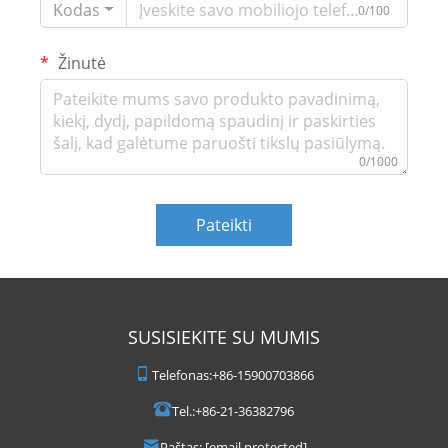
Kodas
0/100
Žinutė
0/1000
Pateikti
SUSISIEKITE SU MUMIS
Telefonas:
+86-15900703866
Tel.:
+86-21-36382796
Paštas:
[email protected]