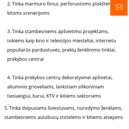
2. Tinka marmuro fonui, perforuotoms plokštėms ir
kitoms scenerijoms
3. Tinka stambesniems apšvietimo projektams,
tokiems kaip kino ir televizijos miesteliai, internetu
populiarūs parduotuvės, prekių ženklinimo tinklai,
prekybos centrai
4. Tinka prekybos centrų dekoratyvinei apšvietai,
aliuminio grioveliams, lankstiam silikoniniam
tiesiaeigiui, barui, KTV ir kitiems sektoriams
5. Tinka dvipusiams šviestuvams, nurodymo ženklams,
stambesniems autobusų stotelėms ir kitiems atvejams