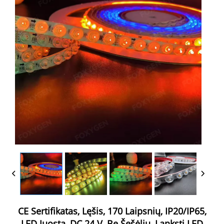
CE Sertifikatas, Lęšis, 170 Laipsnių, IP20/IP65,
LED Juosta, DC 24 V, Be Šešėlių, Lanksti LED