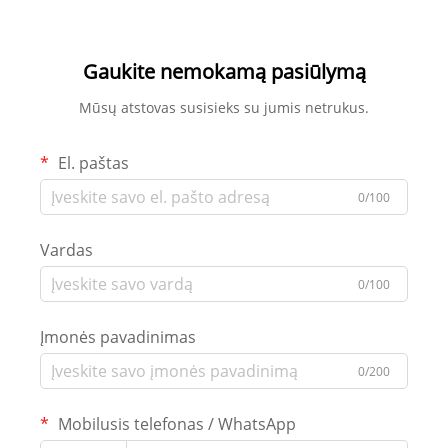
Gaukite nemokamą pasiūlymą
Mūsų atstovas susisieks su jumis netrukus.
El. paštas
0/100
Vardas
0/100
Įmonės pavadinimas
0/200
Mobilusis telefonas / WhatsApp