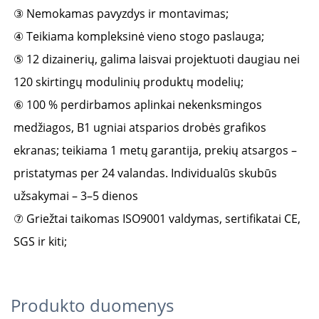
③ Nemokamas pavyzdys ir montavimas; 
④ Teikiama kompleksinė vieno stogo paslauga; 
⑤ 12 dizainerių, galima laisvai projektuoti daugiau nei 
120 skirtingų modulinių produktų modelių; 
⑥ 100 % perdirbamos aplinkai nekenksmingos 
medžiagos, B1 ugniai atsparios drobės grafikos 
ekranas; teikiama 1 metų garantija, prekių atsargos – 
pristatymas per 24 valandas. Individualūs skubūs 
užsakymai – 3–5 dienos 
⑦ Griežtai taikomas ISO9001 valdymas, sertifikatai CE, 
SGS ir kiti; 
Produkto duomenys