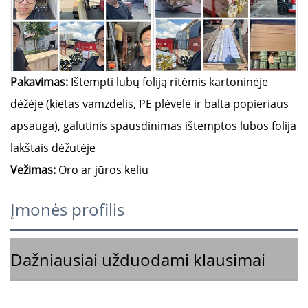
Pakavimas:
Ištempti lubų foliją ritėmis kartoninėje
dėžėje (kietas vamzdelis, PE plėvelė ir balta popieriaus
apsauga), galutinis spausdinimas ištemptos lubos folija
lakštais dėžutėje
Vežimas:
Oro ar jūros keliu
Įmonės profilis
Dažniausiai užduodami klausimai