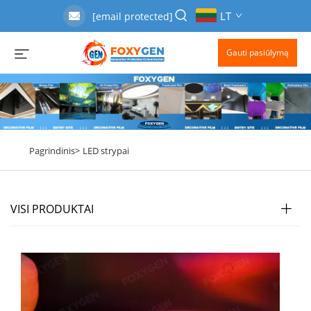
LT
[email protected]
Gauti pasiūlymą
Pagrindinis>
LED strypai
VISI PRODUKTAI