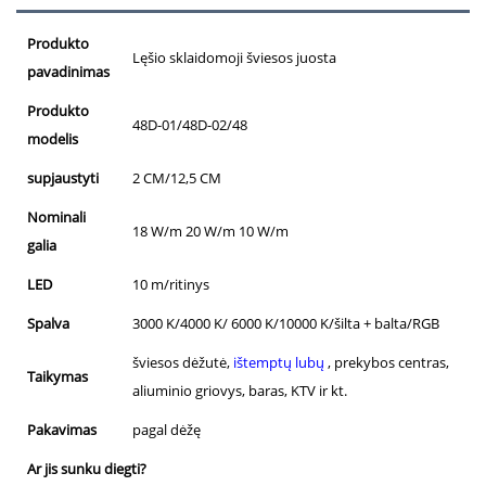
Produkto
Lęšio sklaidomoji šviesos juosta
pavadinimas
Produkto
48D-01/48D-02/48
modelis
supjaustyti
2 CM/12,5 CM
Nominali
18 W/m 20 W/m 10 W/m
galia
LED
10 m/ritinys
Spalva
3000 K/4000 K/ 6000 K/10000 K/šilta + balta/RGB
šviesos dėžutė,
ištemptų lubų
, prekybos centras,
Taikymas
aliuminio griovys, baras, KTV ir kt.
Pakavimas
pagal dėžę
Ar jis sunku diegti?