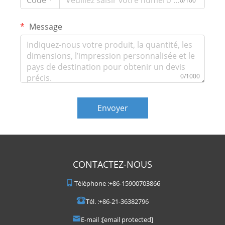
0/100
Message
0/1000
Envoyer
CONTACTEZ-NOUS
Téléphone :
+86-15900703866
Tél. :
+86-21-36382796
E-mail :
[email protected]