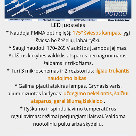
LED juostelės
* Naudoja PMMA optinę lęšį:
175° šviesos kampas,
lygi
šviesa be šešėlių, labai ryški.
* Saugi naudoti: 170–265 V aukštos įtampos įėjimas.
Aukštos kokybės valdiklis atsparus pernagrinimams,
žaibams ir trikdžiams.
* Turi 3 mikroschemas ir 2 rezistorius:
ilgiau trukantis
naudojimo laikas
.
* Galima pjauti atskiras lempas. Grynasis varis,
aliuminizuotas laidynas:
uždegimo nekeliantis, šalčiui
atsparus, gerai šilumą išsklaido
.
* Ryškumo ir spinduliavimo temperatūros
reguliavimas: režimai perjungiami laisvai. Valdoma
nuotoliniu pultu arba skydeliu.