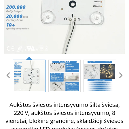
Aukštos šviesos intensyvumo šilta šviesa,
220 V, aukštos šviesos intensyvumo, 8
vienetai, blokinė grandinė, sklaidžioji šviesos
atspindžio LED moduliai šviesos dėžutės