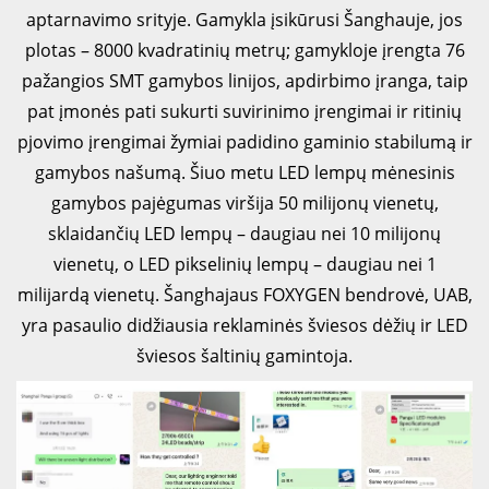
aptarnavimo srityje. Gamykla įsikūrusi Šanghauje, jos
plotas – 8000 kvadratinių metrų; gamykloje įrengta 76
pažangios SMT gamybos linijos, apdirbimo įranga, taip
pat įmonės pati sukurti suvirinimo įrengimai ir ritinių
pjovimo įrengimai žymiai padidino gaminio stabilumą ir
gamybos našumą. Šiuo metu LED lempų mėnesinis
gamybos pajėgumas viršija 50 milijonų vienetų,
sklaidančių LED lempų – daugiau nei 10 milijonų
vienetų, o LED pikselinių lempų – daugiau nei 1
milijardą vienetų. Šanghajaus FOXYGEN bendrovė, UAB,
yra pasaulio didžiausia reklaminės šviesos dėžių ir LED
šviesos šaltinių gamintoja.