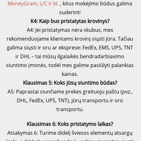
MoneyGram, L/C ir kt. 
, kitus mokėjimo būdus galima 
suderinti 
K4: Kaip bus pristatytas krovinys? 
A4: Jei pristatymas nėra skubus, mes 
rekomenduojame klientams krovinį siųsti jūra. Tačiau 
galima siųsti ir oru ar eksprese: FedEx, EMS, UPS, TNT 
ir DHL – tai mūsų ilgalaikės bendradarbiavimo 
siuntimo įmonės, todėl mes galime pasiūlyti palankias 
kainas. 
Klausimas 5: Koks jūsų siuntimo būdas? 
A5: Paprastai siunčiame prekes greituoju paštu (pvz., 
DHL, FedEx, UPS, TNT), jūrų transportu ir oro 
transportu. 
Klausimas 6: Koks pristatymo laikas? 
Atsakymas 6: Turime didelį šviesos elementų atsargų 