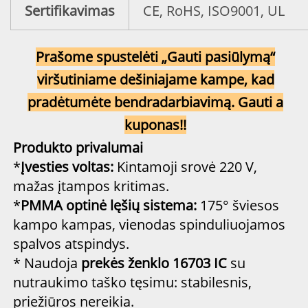
Sertifikavimas
CE, RoHS, ISO9001, UL
Prašome spustelėti „Gauti pasiūlymą“
viršutiniame dešiniajame kampe, kad
pradėtumėte bendradarbiavimą. Gauti
a
kuponas!!
Produkto privalumai
*
Įvesties voltas:
Kintamoji srovė 220 V,
mažas įtampos kritimas.
*
PMMA optinė lęšių sistema:
175° šviesos
kampo kampas, vienodas spinduliuojamos
spalvos atspindys.
* Naudoja
prekės ženklo 16703 IC
su
nutraukimo taško tęsimu: stabilesnis,
priežiūros nereikia.