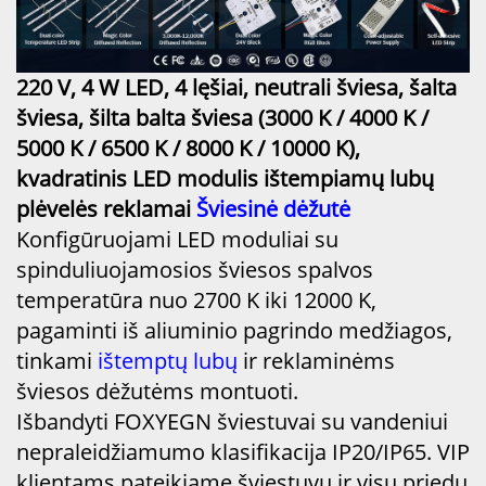
220 V, 4 W LED, 4 lęšiai, neutrali šviesa, šalta
šviesa, šilta balta šviesa (3000 K / 4000 K /
5000 K / 6500 K / 8000 K / 10000 K),
kvadratinis LED modulis ištempiamų lubų
plėvelės reklamai
Šviesinė dėžutė
Konfigūruojami LED moduliai su
spinduliuojamosios šviesos spalvos
temperatūra nuo 2700 K iki 12000 K,
pagaminti iš aliuminio pagrindo medžiagos,
tinkami
ištemptų lubų
ir reklaminėms
šviesos dėžutėms montuoti.
Išbandyti FOXYEGN šviestuvai su vandeniui
nepraleidžiamumo klasifikacija IP20/IP65. VIP
klientams pateikiame šviestuvų ir visų priedų