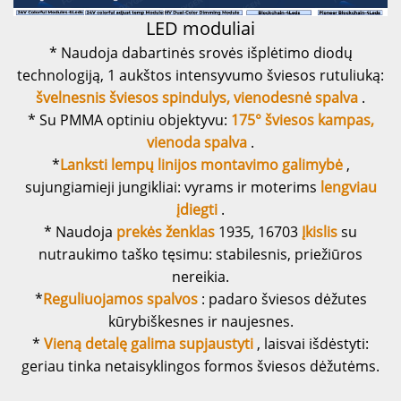
LED moduliai
* Naudoja dabartinės srovės išplėtimo diodų
technologiją, 1 aukštos intensyvumo šviesos rutuliuką:
švelnesnis šviesos spindulys, vienodesnė spalva
.
* Su PMMA optiniu objektyvu:
175° šviesos kampas,
vienoda spalva
.
*
Lanksti lempų linijos montavimo galimybė
,
sujungiamieji jungikliai: vyrams ir moterims
lengviau
įdiegti
.
* Naudoja
prekės ženklas
1935, 16703
Įkislis
su
nutraukimo taško tęsimu: stabilesnis, priežiūros
nereikia.
*
Reguliuojamos spalvos
: padaro šviesos dėžutes
kūrybiškesnes ir naujesnes.
*
Vieną detalę galima supjaustyti
, laisvai išdėstyti:
geriau tinka netaisyklingos formos šviesos dėžutėms.