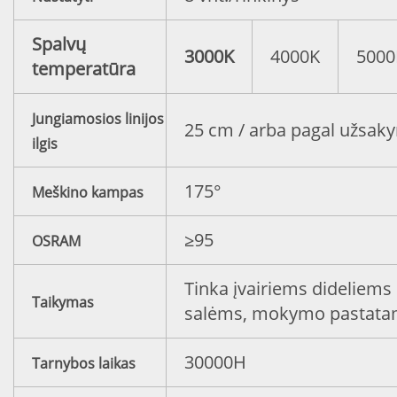
Spalvų
3000K
4000K
5000
temperatūra
Jungiamosios linijos
25 cm / arba pagal užsak
ilgis
175°
Meškino kampas
≥95
OSRAM
Tinka įvairiems dideliems
Taikymas
salėms, mokymo pastatams
30000H
Tarnybos laikas