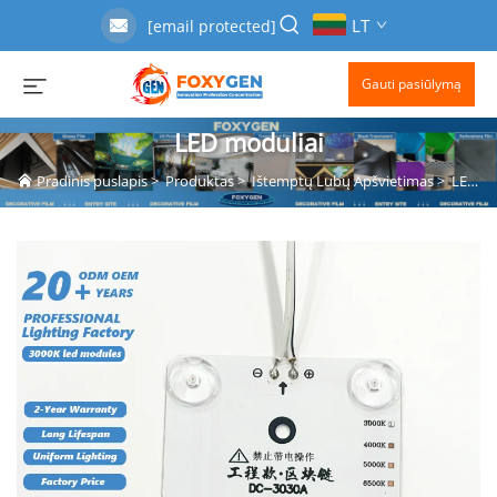
LT
[email protected]
Gauti pasiūlymą
LED moduliai
Pradinis puslapis
>
Produktas
>
Ištemptų Lubų Apšvietimas
>
LED moduliai