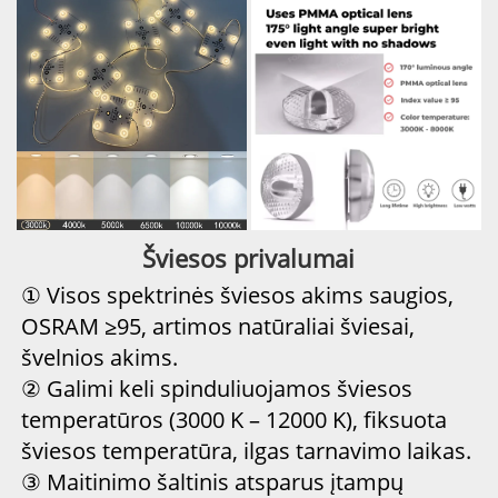
Šviesos privalumai 
① Visos spektrinės šviesos akims saugios,
OSRAM ≥95, artimos natūraliai šviesai,
švelnios akims.
② Galimi keli spinduliuojamos šviesos
temperatūros (3000 K – 12000 K), fiksuota
šviesos temperatūra, ilgas tarnavimo laikas.
③ Maitinimo šaltinis atsparus įtampų