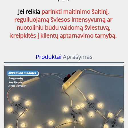
Jei reikia 
parinkti maitinimo šaltinį, 
reguliuojamą šviesos intensyvumą ar 
nuotoliniu būdu valdomą šviestuvą, 
kreipkitės į klientų aptarnavimo tarnybą. 
Produktai
Aprašymas