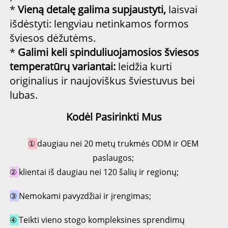
*
Vieną detalę galima supjaustyti,
laisvai
išdėstyti: lengviau netinkamos formos
šviesos dėžutėms.
*
Galimi keli spinduliuojamosios šviesos
temperatūrų variantai:
leidžia kurti
originalius ir naujoviškus šviestuvus bei
lubas.
Kodėl Pasirinkti Mus
① 
daugiau nei 20 metų trukmės ODM ir OEM 
paslaugos; 
② 
klientai iš daugiau nei 120 šalių ir regionų; 
③ 
Nemokami pavyzdžiai ir įrengimas; 
④ 
Teikti vieno stogo kompleksines sprendimų 