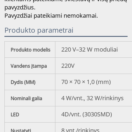
pavyzdžius.
Pavyzdžiai pateikiami nemokamai.
Produkto parametrai
220 V–32 W moduliai
Produkto modelis
220V
Vandens įtampa
70 × 70 × 1,0 (mm)
Dydis (MM)
4 W/vnt., 32 W/rinkinys
Nominali galia
4D/vnt. (3030SMD)
LED
8 vnt./rinkinys
Nustatyti