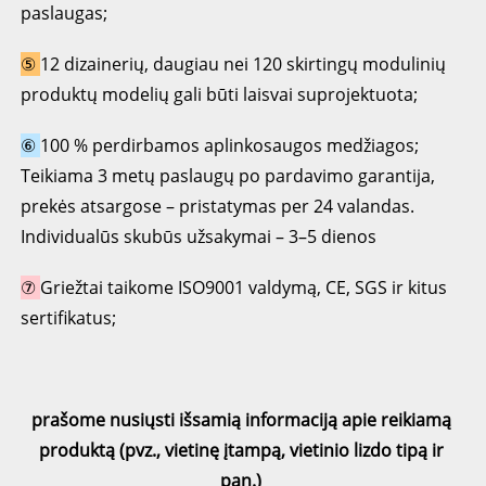
paslaugas; 
⑤ 
12 dizainerių, daugiau nei 120 skirtingų modulinių 
produktų modelių gali būti laisvai suprojektuota; 
⑥ 
100 % perdirbamos aplinkosaugos medžiagos; 
Teikiama 3 metų paslaugų po pardavimo garantija, 
prekės atsargose – pristatymas per 24 valandas. 
Individualūs skubūs užsakymai – 3–5 dienos 
⑦ 
Griežtai taikome ISO9001 valdymą, CE, SGS ir kitus 
sertifikatus; 
prašome nusiųsti išsamią informaciją apie reikiamą 
produktą (pvz., vietinę įtampą, vietinio lizdo tipą ir 
pan.) 