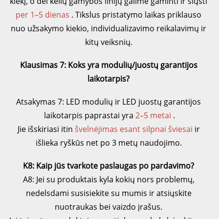
kiekį, o dėl kelių gamybos linijų galime gaminti ir siųsti 
per 1–5 dienas 
. Tikslus pristatymo laikas priklauso 
nuo užsakymo kiekio, individualizavimo reikalavimų ir 
kitų veiksnių. 
Klausimas 7: Koks yra modulių/juostų garantijos 
laikotarpis? 
Atsakymas 7: LED modulių ir LED juostų garantijos 
laikotarpis paprastai yra 
2–5 metai 
.
Jie išskiriasi itin 
švelnėjimas esant silpnai šviesai 
ir 
išlieka ryškūs net po 3 metų naudojimo. 
K8: Kaip jūs tvarkote paslaugas po pardavimo? 
A8: Jei su produktais kyla kokių nors problemų, 
nedelsdami susisiekite su mumis ir atsiųskite 
nuotraukas bei vaizdo įrašus. 