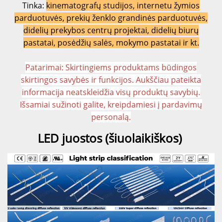
Tinka:
kinematografų studijos, internetu žymios
parduotuvės, prekių ženklo grandinės parduotuvės,
didelių prekybos centrų projektai, didelių biurų
pastatai, posėdžių salės, mokymo pastatai ir kt.
Patarimai: Skirtingiems produktams būdingos
skirtingos savybės ir funkcijos. Aukščiau pateikta
informacija neatskleidžia visų produktų savybių.
Išsamiai sužinoti galite, kreipdamiesi į pardavimų
personalą.
LED juostos (šiuolaikiškos) 