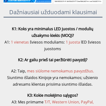
Dažniausiai užduodami klausimai
K1: Koks yra minimalus LED juostos / modulių 
užsakymo kiekis (MOQ)? 
A1: 
1 vienetas 
šviesos moduliams: 
1 juosta 
lED šviesos 
juostoms 
K2: Ar galiu prieš tai peržiūrėti pavyzdį? 
A2: Taip, 
mes siūlome nemokamus pavyzdžius. 
Siuntimo išlaidos Kinijoje yra nemokamos; užsienio 
adresams klientas prisiima siuntimo išlaidas. 
K3: Kokie mokėjimo sąlygos? 
A3: Mes priimame 
T/T, Western Union, PayPal, 