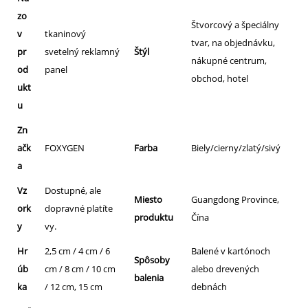
zo
Štvorcový a špeciálny
v
tkaninový
tvar, na objednávku,
pr
svetelný reklamný
Štýl
nákupné centrum,
od
panel
obchod, hotel
ukt
u
Zn
ačk
FOXYGEN
Farba
Biely/cierny/zlatý/sivý
a
Vz
Dostupné, ale
Miesto
Guangdong Province,
ork
dopravné platíte
produktu
Čína
y
vy.
Hr
2,5 cm / 4 cm / 6
Balené v kartónoch
Spôsoby
úb
cm / 8 cm / 10 cm
alebo drevených
balenia
ka
/ 12 cm, 15 cm
debnách