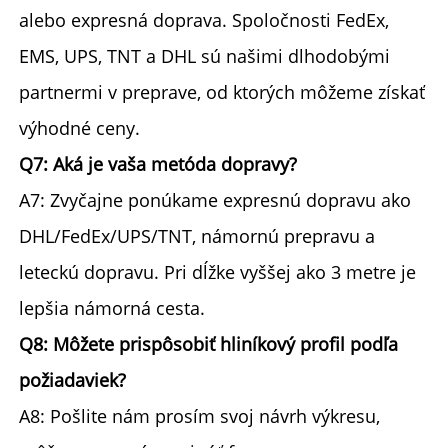
alebo expresná doprava. Spoločnosti FedEx, 
EMS, UPS, TNT a DHL sú našimi dlhodobými 
partnermi v preprave, od ktorých môžeme získať 
výhodné ceny. 
Q7: Aká je vaša metóda dopravy? 
A7: Zvyčajne ponúkame expresnú dopravu ako 
DHL/FedEx/UPS/TNT, námornú prepravu a 
leteckú dopravu. Pri dĺžke vyššej ako 3 metre je 
lepšia námorná cesta. 
Q8: Môžete prispôsobiť hliníkový profil podľa 
požiadaviek? 
A8: Pošlite nám prosím svoj návrh výkresu, 