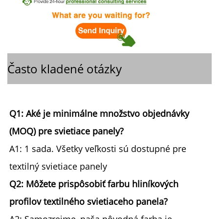
Často kladené otázky
Q1: Aké je minimálne množstvo objednávky 
(MOQ) pre svietiace panely? 
A1: 1 sada. Všetky veľkosti sú dostupné pre 
textilný svietiace panely 
Q2: Môžete prispôsobiť farbu hliníkových 
profilov textilného svietiaceho panela? 
A2: Samozrejme, naša pôvodná farba je 