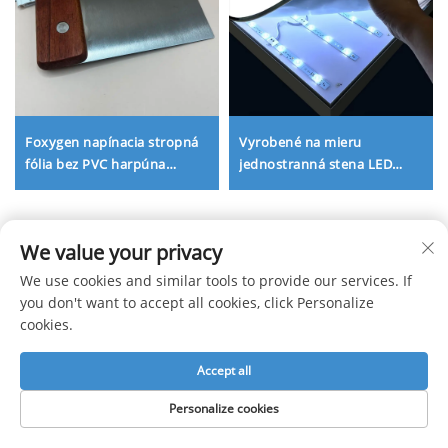
Foxygen napínacia stropná
Vyrobené na mieru
fólia bez PVC harpúna
jednostranná stena LED
chladivé inštalačné
podsvietenie hliníkový rám
príslušenstvo špachtle
SEG látka LED svetelná
inštalačné nástroje špachtle
skrinka svetelný panel
We value your privacy
reklama svetelné panely pre
interiér a exteriér
Získajte bezplatnú ponuku
We use cookies and similar tools to provide our services. If
you don't want to accept all cookies, click Personalize
Náš zástupca vás čoskoro kontaktuje.
cookies.
Accept all
E-mail
Personalize cookies
0/100