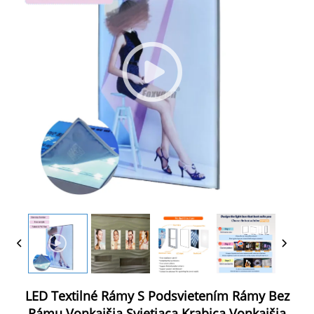
LED Textilné Rámy S Podsvietením Rámy Bez
Rámu Vonkajšia Svietiaca Krabica Vonkajšia