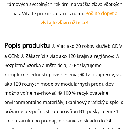
rámových svetelných reklám, najväčšia zľava všetkých
čias. Vitajte pri konzultácii s nami.
Pošlite dopyt a
získajte zľavu už teraz!
Popis produktu
① Viac ako 20 rokov služieb ODM
a OEM; ② Zákazníci z viac ako 120 krajín a regiónov; ③
Bezplatná vzorka a inštalácia; ④ Poskytujeme
komplexné jednostopové riešenia; ⑤ 12 dizajnérov, viac
ako 120 rôznych modelov modulárnych produktov
možno voľne navrhovať; ⑥ 100 % recyklovateľné
environmentálne materiály, tkaninový grafický displej s
požiarne bezpečnostnou úrovňou B1; poskytujeme 1-
ročnú záruku po predaji, dodanie zo skladu do 24