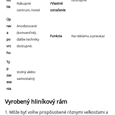
uži
Dostupné
Nákupné
/Vlastné
tie
centrum, Hotel
označenie
Úp
rav
Anodizované
a
(konvenčné),
Funkcia
Na reklamu a preukaz
po
ďalšie techniky
vrc
dostupné.
hu
Ty
p
stolný alebo
zav
samostatný
ese
nia
Vyrobený hliníkový rám 
1. Môže byť voľne prispôsobené rôznymi veľkosťami a 