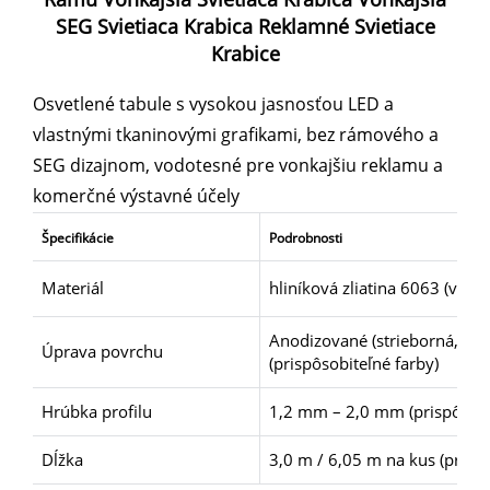
SEG Svietiaca Krabica Reklamné Svietiace
Krabice
Osvetlené tabule s vysokou jasnosťou LED a
vlastnými tkaninovými grafikami, bez rámového a
SEG dizajnom, vodotesné pre vonkajšiu reklamu a
komerčné výstavné účely
Špecifikácie
Podrobnosti
Materiál
hliníková zliatina 6063 (vyso
Anodizované (strieborná, čier
Úprava povrchu
(prispôsobiteľné farby)
Hrúbka profilu
1,2 mm – 2,0 mm (prispôsobi
Dĺžka
3,0 m / 6,05 m na kus (prispô