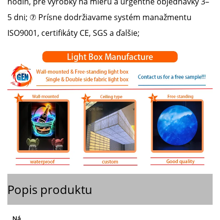
hodín, pre výrobky na mieru a urgentné objednávky 3–
5 dni; ⑦ Prísne dodržiavame systém manažmentu
ISO9001, certifikáty CE, SGS a ďalšie;
Popis produktu
Ná