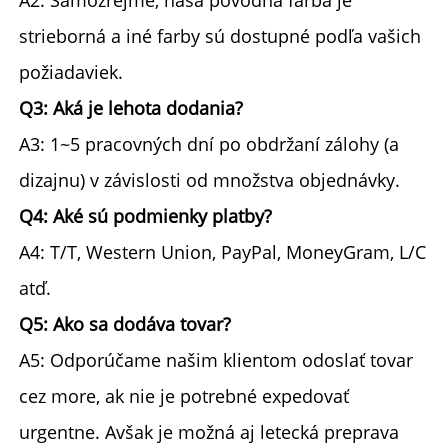
strieborná a iné farby sú dostupné podľa vašich 
požiadaviek. 
Q3: Aká je lehota dodania? 
A3: 1~5 pracovných dní po obdržaní zálohy (a 
dizajnu) v závislosti od množstva objednávky. 
Q4: Aké sú podmienky platby? 
A4: T/T, Western Union, PayPal, MoneyGram, L/C 
atď. 
Q5: Ako sa dodáva tovar? 
A5: Odporúčame našim klientom odoslať tovar 
cez more, ak nie je potrebné expedovať 
urgentne. Avšak je možná aj letecká preprava 