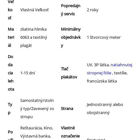
Veľ
Popredajn
ko
Vlastná Veľkosť
2 roky
ý servis
sť
Ma
zliatina hliníka
Minimálny
teri
6063 a textilný
objednávk
1 štvorcový meter
ál
plagát
y
Do
da
UV, 3P látka,
natiahnutej
Tlač
cia
1-15 dní
stropnej fólie
, textílie,
plakátov
leh
francúzska látka
ota
Samostatný/stoln
Ty
Jednostranný alebo
ý typ/Zavesený zo
Strana
p
obojstranný
stropu
Reštaurácia, Kino,
Vlastné
Po
Výstavná banka,
označenie