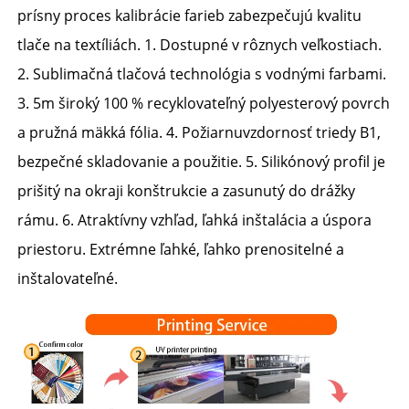
prísny proces kalibrácie farieb zabezpečujú kvalitu 
tlače na textíliách. 1. Dostupné v rôznych veľkostiach. 
2. Sublimačná tlačová technológia s vodnými farbami. 
3. 5m široký 100 % recyklovateľný polyesterový povrch 
a pružná mäkká fólia. 4. Požiarnuvzdornosť triedy B1, 
bezpečné skladovanie a použitie. 5. Silikónový profil je 
prišitý na okraji konštrukcie a zasunutý do drážky 
rámu. 6. Atraktívny vzhľad, ľahká inštalácia a úspora 
priestoru. Extrémne ľahké, ľahko prenositelné a 
inštalovateľné. 