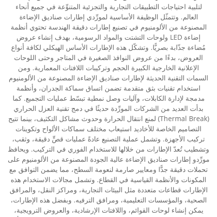
لتلبية احتياجات التطبيقات التجارية والتجزئية المتنوِّعة في جميع أنحاء
العالم. وتتمثّل الوظيفة الأساسية لمورِّدي إطارات صناديق الإضاءة
المصنوعة من الألومنيوم في تصنيع إطارات دقيقة الهندسة تحتوي أنظمة
إضاءة LED ولوحات التشتت والمواد الرسومية، بهدف إنشاء عروض
مُضاءة جذّابة بصريًّا. وتشكّل هذه الإطارات الأساس الهيكلي لكافة أنواع
العروض، بدءًا من عروض النوافذ الصغيرة في المتاجر وحتى اللوحات
الإعلانية الخارجية الكبيرة الحجم وتركيبات اللافتات المعمارية. ومن
السمات التقنية الحديثة لإطارات صناديق الإضاءة المصنوعة من الألومنيوم
استخدام تقنيات بثق متقدمة تضمن اتساق سماكة الجدران، وأنظمة
مدمجة لإدارة الكابلات، وآليات وصل نمطية تبسّط عمليات التجميع. كما
بدأت العديد من الشركات المورِّدة حديثًا في دمج تقنية العزل الحراري
(Thermal Break) لمنع انتقال الحرارة وحدوث مشاكل التكثيف، بينما تتيح
التصاميم الخاصة للأخاديد استيعاب مختلف سماكات الألواح وتكوينات
تركيب الأجهزة. وتشمل عملية التصنيع عادةً عمليات قصٍّ دقيقة، وثقب،
وتشطيب تُعدّ الإطارات من خلالها للاستخدام الفوري في التركيب. ويحافظ
مورِّدو إطارات صناديق الإضاءة عالية الجودة المصنوعة من الألومنيوم على
تحملات دقيقة جدًّا ومعايير صارمة لنعومة السطح، مما يضمن التوافق مع
المكونات والأنظمة القياسية في القطاع. وتشمل مجالات الاستخدام هذه
الإطارات قطاعات متعددة مثل البيئات التجارية، ومراكز النقل، والمرافق
الصحية، والمؤسسات التعليمية، ومرافق الترفيه. وبفضل هذه الإطارات،
يمكن إنشاء لوحات القوائم، واللافتات الإرشادية، والعروض الترويجية،