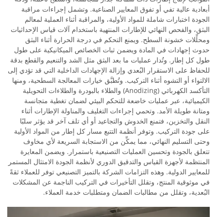
أبعادية عالية تفي أو تفوق المعايير الصناعية. وتشمل إجراءات مراقبة
الجودة اختبارات شاملة للمواد الأولية، والمراقبة أثناء العملية لمعالم
البثق، والفحص النهائي للإطارات المنتهية باستخدام آلات قياس الإحداثيات
ومحلِّلات خشونة السطح. ويمنع التحكم في درجة الحرارة أثناء البثق
حدوث إجهادات في المادة ويضمن ثبات الخصائص الميكانيكية على طول
طول كل إطار. وتُدار عمليات ما بعد البثق مثل الشد والتنعيم والقطع بدقة
للحفاظ على الاستقرار البُعدي وإزالة الإجهادات الداخلية التي قد تؤدي إلى
الالتواء أو التشوه أثناء التركيب. وتُطبَّق خيارات المعالجة السطحية، ومنها
التأكسد الكهربائي (Anodizing) والطلاء بالبودرة والطلاءات التحويلية
الكيميائية، عبر عمليات خاضعة للتحكم البيئي لضمان تغطية متجانسة
ومتانة طويلة الأمد. وتحمي إجراءات التغليف والمناولة الإطارات أثناء
النقل والتخزين، فتمنع الخدوش والتجاعيد أو أي تلف آخر قد يؤثر سلبًا
على جودة التركيب. وتوفر أنظمة التتبع مسار كل إطار من المواد الأولية
وحتى التسليم النهائي، مما يمكِّن من الاستجابة السريعة لأي مخاوف
تتعلق بالجودة وتحسين العمليات التصنيعية باستمرار. ويضمن المعايرة
المنتظمة لأجهزة القياس والتدقيق الدوري لأنظمة الجودة الامتثال المستمر
للمعايير الدولية. وهذه التزامات الشركة بالتميز التصنيعي توفر للعملاء ثقةً
في موثوقية المنتج، وتقلل التأخيرات في التركيب الناجمة عن المشكلات
البُعدية، وتقلل من مطالبات الضمان ومتطلبات خدمة العملاء.