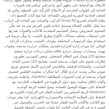
الأسلاك مع الحفاظ على مظهر أنيق واحترافي. وتلغي هذه الميزات
الحاجة إلى القنوات الخارجية أو الأسلاك المُركَّبة على السطح، والتي قد
تُضعف الجاذبية البصرية للعروض المُضاءة. كما تتيح آليات التجميع ذات
نظام الالتحام السريع (Snap-fit) التركيب والصيانة دون الحاجة إلى أدوات،
مما يقلل تكاليف العمالة ويسمح بإعادة تكوين العرض بسرعة عند تغيُّر
المحتوى المعروض. وتمتاز التصاميم المتقدمة للأخاديد والقنوات بقدرتها
على استيعاب مختلف سماكات الألواح وطرق التثبيت، ما يوفِّر مرونةً في
استخدام مواد الرسومات المختلفة، ولوحات التشتت، وخيارات الزجاج
الواقي. أما ميزات إدارة الحرارة فتشمل مشتِّتات حرارية مدمجة، وقنوات
تهوية، ومسارات توصيل حراري فعّالة تحسّن درجات حرارة تشغيل
مصابيح LED وتمدّد عمر النظام التشغيلي. وبعض الموردين يطورون
إطارات تحتوي على قنوات مدمجة لتثبيت مصابيح LED تضمن التباعد
المناسب، والمحاذاة الدقيقة، والتلامس الحراري الأمثل لتحقيق توزيع
ضوئي مثالي وتبديد حراري فعّال. أما ابتكارات مقاومة الطقس فتشمل
قنوات مدمجة لتركيب الحشوات المطاطية (Gaskets)، وأنظمة تصريف،
وآليات إغلاق محكمة تمنع دخول الرطوبة في التطبيقات الخارجية مع
الحفاظ على سهولة الوصول للصيانة. وتتيح أنظمة الربط الوحدية
(Modular) الربط السلس بين أقسام الإطار في التركيبات الكبيرة مع
الحفاظ على السلامة الإنشائية والاستمرارية الكهربائية. كما توفر ميزات
منع التلاعب والآليات الآمنة للقفل حمايةً ضد التخريب والوصول غير
المصرح به في التركيبات العامة. أما تقنيات تحسين السطح فتشمل