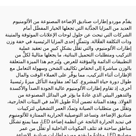
القماش المضيء
يقدِّم موردو إطارات صناديق الإضاءة المصنوعة من الألومنيوم
العديد من المزايا الجذَّابة التي تجعلها الخيار المفضَّل أمام
الشركات التي تبحث عن حلول لوحات الإعلانات الموثوقة والمتينة
وذات التكلفة الفعَّالة. وتتمثِّل إحدى المزايا الرئيسية في خفة وزن
إطارات الألومنيوم، والتي تقلِّل بشكلٍ كبيرٍ من تعقيد عملية
التركيب ومتطلبات التحميل البنائية، ما يجعلها مثاليةً لكلٍّ من
التطبيقات الدائمة والمؤقتة للعرض. ويُترجم هذا الميزة المتعلقة
بالوزن مباشرةً إلى انخفاض تكاليف الشحن وسهولة التعامل مع
الإطارات أثناء التركيب، مما يوفِّر على العملاء الوقت والمال
طوال دورة حياة المشروع. كما تُعد مقاومة التآكل ميزةً رئيسيةً
أخرى، إذ تقاوم إطارات الألومنيوم عالية الجودة الصدأ والأكسدة
والتدهور البيئي الذي عادةً ما يؤثر في البدائل المصنوعة من
الفولاذ. وهذه المتانة تضمن أداءً طويل الأمد في البيئات الخارجية،
وتقلِّل من متطلبات الصيانة وتمدِّد العمر التشغيلي لتركيبات
صناديق الإضاءة. وتساعد التوصيلية الحرارية الممتازة للألومنيوم
في تبديد الحرارة الناتجة عن أنظمة إضاءة LED، مما يمنع تشكُّل
مناطق ساخنة قد تتلف المكونات الداخلية أو تقلِّل من عمر
مصابيح LED. وعادةً ما يقدم موردو إطارات صناديق الإضاءة