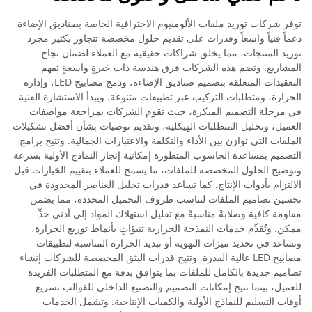
توفر شركات توريد ملفات الألومنيوم الاحترافية الخاصة بصناديق الإضاءة
دعماً فنياً واسعاً وقدرات على تقديم حلول مخصصة تتجاوز بكثير مجرد
توريد المنتجات، مما يخلق شراكات حقيقية مع العملاء لضمان نجاح
المشاريع. وتضم هذه الشركات فرق هندسة ذات خبرةٍ واسعةٍ تفهم
التعقيدات المتعلقة بتصميم صناديق الإضاءة، ودمج مصابيح LED، وإدارة
الحرارة، ومتطلبات التركيب عبر تطبيقات متنوعة. ويبدأ الاستشارة الفنية
في مرحلة التصميم المبكرة، حيث تقوم الشركات بمراجعة مواصفات
العميل، وتحليل المتطلبات الهيكلية، وتقديم توصيات بشأن أفضل تشكيلات
الملفات التي توازن بين الأداء والتكلفة والاعتبارات الجمالية. وتتيح برامج
التصميم بمساعدة الحاسوب المتطورة إمكانية إنجاز النماذج الأولية بسرعة
وتوضيح الحلول المخصصة للملفات، ما يسمح للعملاء بتقييم الخيارات قبل
الالتزام بأدوات الإنتاج. كما تساعد قدرات تحليل العناصر المحدودة في
تحسين تصاميم الملفات لتناسب ظروف التحميل المحددة، مما يضمن
مقاومة كافية وصلابةً مناسبةً مع تقليل استهلاك المواد إلى أدنى حدٍّ
ممكن. وتُقدِّم خدمات النمذجة الحرارية تنبؤاتٍ بأنماط توزيع الحرارة،
وتساعد في تحديد ميزات التهوية أو تبديد الحرارة المناسبة لتطبيقات
مصابيح LED عالية القدرة. وتتيح قدرات البثق المخصصة للشركات إنشاء
تصاميم جديدة بالكامل للملفات بما يتوافق بدقة مع المتطلبات الفريدة
للعميل، بينما تتيح إمكانات التصميم والتصنيع الداخلي للقوالب تسريع
أوقات التسليم للنماذج الأولية والكميات الإنتاجية. وتشمل الخدمات