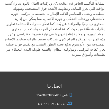
عمليات التأكسد الخاص (Anodizing)، وتركيبات الطلاء بالبودرة، والأغشية
الواقية التي تعزز المتانة، ومقاومة الأشعة فوق البنفسجية، وسهولة
التنظيف. وتشمل التصاميم الذكية للإطارات تخصيصات لتركيب أجهزة
الاستشعار، ووحدات التحكم، وأجهزة الاتصال، مما يمكّن من إدارة
المحتوى ديناميكيًا والمراقبة عن بُعد. كما تحفِّز مبادرات الاستدامة تطوير
إطارات مُحسَّنة من حيث كفاءة استخدام المواد، واستخدام المحتوى
المعاد تدويره، وإمكانية إعادة تدويرها في نهاية عمرها الافتراضي. وتُبرز
هذه الميزات المبتكرة التزام كبرى شركات تصنيع إطارات صناديق الإضاءة
المصنوعة من الألومنيوم بدفع عجلة التطور التقني، مع تقديم فوائد عملية
تعزز كفاءة التركيب، وموثوقية النظام، والقيمة طويلة المدى للعملاء عبر
تطبيقات وأسواق متنوعة.
اتصل بنا
هاتف:
+86-15900703866
هاتف:
+86-21-36382796