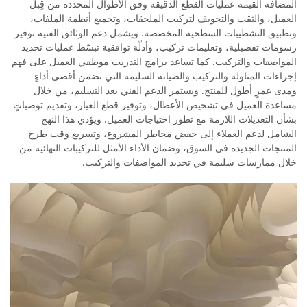
المضافة القيمة عمليات القطع الدقيقة وفق الأطوال المحددة من قِبل
العميل، والثقب والتجويف لتركيب الملحقات، وتجميع أنظمة الملفات،
وتطبيق التشطيبات السطحية المخصصة. ويشمل دعم الوثائق الفنية توفير
رسومات تفصيلية، وتعليمات تركيب، وأدلّة توافقية تبسّط عمليات تحديد
المواصفات والتركيب. كما تساعد برامج التدريب موظفي العميل على فهم
إجراءات المناولة والتركيب والصيانة السليمة التي تضمن أقصى أداءٍ
ومدى عمرٍ أطول للمنتج. ويستمر الدعم الفني بعد التسليم، من خلال
مساعدة العميل في تشخيص الأعطال، وتوفير قطع الغيار، وتقديم توصياتٍ
بشأن التعديلات اللازمة مع تطور احتياجات العميل. ويؤدي هذا النهج
الشامل لدعم العملاء إلى خفض مخاطر المشروع، وتسريع وقت طرح
المنتجات الجديدة في السوق، وضمان الأداء الأمثل للتركيبات النهائية من
خلال ممارسات سليمة في تحديد المواصفات والتركيب.