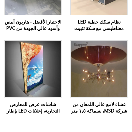
نظام سكك خطية LED
الاختيار الأفضل - هاربون أبيض
مغناطيسي مع سكة تثبيت
وأسود عالي الجودة من PVC
للإضاءة المنزلية والتصميم
اللين لتركيب أفلام الأسقف
الداخلي
المشدودة
غشاء لامع عالي اللمعان من
شاشات عرض للمعارض
شركة MSD، بسماكة ١٫٥ متر
التجارية، إعلانات LED بإطار
إلى ٥ أمتار، غشاء سقفي
من الألومنيوم بدون إطار،
لامع، رقائق بلاستيكية (PVC)
صندوق إضاءة داخلي LED،
مطلية بمادة اللак
كشك إعلاني داخلي من