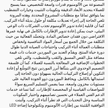
المصنوعة من الألومنيوم قدرات واسعة للتخصيص، مما يسمح
للعملاء بتحديد الأبعاد الدقيقة وتكوينات التثبيت وخيارات التشطيب
بما يتوافق تمامًا مع متطلبات المشروع المحددة. وهذه المرونة
تلغي الحاجة إلى إجراء تعديلات مكلفة أو حلول بديلة أثناء التركيب.
كما أن قابلية إعادة تدوير الألومنيوم تجذب الشركات ذات الوعي
البيئي، حيث يمكن إعادة تدوير الإطارات بالكامل في نهاية عمرها
الافتراضي دون فقدان خصائص المادة. وتتجسَّد الفعالية من حيث
التكلفة من خلال الجمع بين أسعار المواد التنافسية وانخفاض
متطلبات العمالة أثناء التركيب واحتياجات الصيانة الدنيا طوال
دورة حياة المنتج. ويقدِّم العديد من الموردين خدمات ذات قيمة
مضافة مثل القص المسبق والثقب والتشطيب، والتي تلغي
الخطوات الإضافية في المعالجة بالنسبة للعملاء. كما أن فلسفة
التصميم الوحدوي التي يتبنَّاها أبرز الموردين تتيح التوسُّع أو إعادة
التكوين أو إصلاح التركيبات الحالية بسهولةٍ دون الحاجة إلى
استبدالها بالكامل. ويحافظ الموردون ذوو الجودة العالية على
مستويات مخزون واسعة، مما يضمن التسليم السريع سواءً
للمواصفات القياسية أو المخصصة للإطارات. كما تساعد خدمات
الدعم الفني العملاء في تحسين تصاميمهم واختيار المكونات
المناسبة وحل التحديات التي قد تطرأ أثناء التركيب. وأثبتت
التوافقية المُثبتة بين إطارات الألومنيوم وتكنولوجيا إضاءة LED