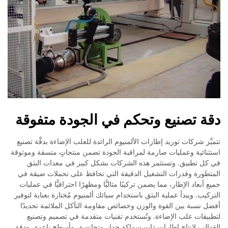
دقة تصنيع وتحكم في الجودة متفوقة
تتميَّز شركات توريد إطارات الألمنيوم الرائدة للعلب الإضاءة بدقَّة تصنيع
استثنائية وعمليات صارمة لمراقبة الجودة تضمن منتجاتٍ متسقة وموثوقة
في كل تطبيق. وتستثمر هذه الشركات بشكل كبير في معدات البثق
المتطورة وقدرات التشغيل الدقيقة التي تحافظ على تحملات ضيقة في
جميع أبعاد الإطار، مما يضمن تركيبًا مثاليًّا ومظهرًا احترافيًّا في عمليات
التركيب. ويبدأ عملية البثق باستخدام سبائك ألمنيوم مُختارة بعناية لتوفير
أفضل نسبة بين القوة والوزن وخصائص مقاومة التآكل الملائمة تحديدًا
لتطبيقات علب الإضاءة. وتُستخدم تقنيات متقدمة في تصميم وتصنيع
القوالب لإنتاج إطارات ذات سماكة جدار متجانسة، وأسطح ناعمة، ودقة