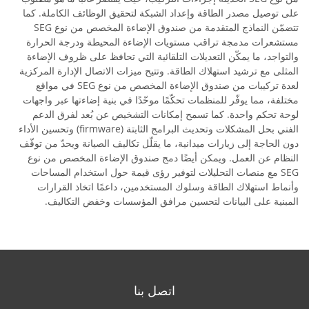
على توصيل مصدر الطاقة وإعداد الشبكة لتحقيق الوظائف الكاملة. كما
تتضمّن النماذج المتقدمة من صندوق الإضاءة المخصص من نوع SEG
مستشعرات مدمجة تراقب مستويات الإضاءة المحيطة ودرجة الحرارة
والتواجد، ما يمكّن التعديلات التلقائية التي تحافظ على ظروف الإضاءة
المثلى مع ترشيد استهلاك الطاقة. وتتيح ميزات الاتصال الإدارة المركزية
لعدة تركيبات من صندوق الإضاءة المخصص من نوع SEG في مواقع
مختلفة، مما يوفّر للمنظمات تحكّمًا موحّدًا في بنية إضاءتها عبر واجهات
لوحة تحكم واحدة. كما تسمح إمكانات التشخيص عن بُعد لفرق الدعم
الفني بحل المشكلات وتحديث البرامج الثابتة (firmware) وتحسين الأداء
دون الحاجة إلى زيارات ميدانية، ما يقلّل تكاليف الصيانة ويحدّ من توقّف
النظام عن العمل. ويمكن أيضًا دمج صندوق الإضاءة المخصص من نوع
SEG مع منصات التحليلات لتوفير رؤى قيمة حول استخدام المساحات
وأنماط استهلاك الطاقة وسلوك المستخدمين، داعمًا اتخاذ القرارات
المبنية على البيانات لتحسين مرافق المؤسسات وخفض التكاليف.
اتصل بنا