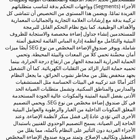
الأجزاء (Segments) وواجهات التحكم بدقة لتناسب متطلباتهم
الفريدة تمامًا. ويضمن هذا المستوى من التخصيص أن تتماشى كل
تركيبة بدقة مع إرشادات العلامة التجارية والجماليات المعمارية
والأهداف الوظيفية. كما يتيح نظام التحكم القابل للبرمجة
للمستخدمين إنشاء جداول إضاءة مخصصة والاستجابة للظروف
البيئية والتكامل مع أنظمة إدارة المباني القائمة لتحقيق أتمتة
شاملة. ويوفر صندوق الإضاءة المخصّص من نوع SEG أيضًا ميزات
أمان محسَّنة تحمي كلًّا من المعدات والبيئة المحيطة. وتحمي
الحماية الحرارية المدمجة الجهاز من ارتفاع درجة الحرارة، بينما
تحميه حماية التيار الزائد من التقلبات الكهربائية. كما أن التشغيل
بجهد منخفض يقلل من مخاطر نشوب الحرائق، ما يجعل النظام
أكثر أمانًا عند تركيبه في البيئات الحساسة مثل المستشفيات
والمدارس والمناطق السكنية. وتشمل متطلبات الصيانة الحد
الأدنى بفضل البنية المتينة والمكونات عالية الجودة المستخدمة
في كل صندوق إضاءة مخصّص من نوع SEG. ويحمي التصميم
المغلق المكونات الداخلية من الغبار والرطوبة والعوامل البيئية
الأخرى التي تؤدي عادةً إلى فشل مبكر لأنظمة الإضاءة. وعند
الحاجة إلى الصيانة، يسمح التصميم الوحدوي للفنيين باستبدال
الأجزاء الفردية دون التأثير على النظام بأكمله، مما يقلل من
التعطيل وتكاليف الإصلاح. وتمتد مرونة صندوق الإضاءة المخصّص