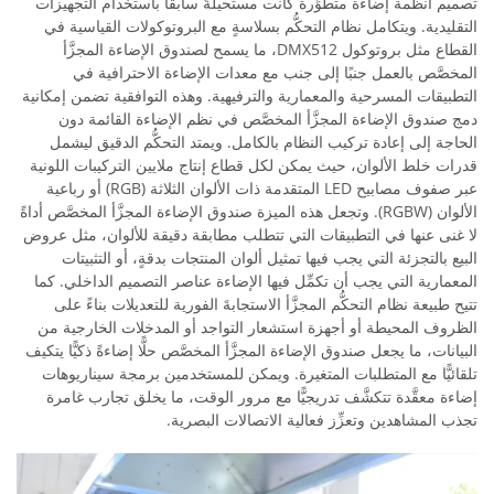
تصميم أنظمة إضاءة متطوِّرة كانت مستحيلةً سابقًا باستخدام التجهيزات
التقليدية. ويتكامل نظام التحكُّم بسلاسةٍ مع البروتوكولات القياسية في
القطاع مثل بروتوكول DMX512، ما يسمح لصندوق الإضاءة المجزَّأ
المخصَّص بالعمل جنبًا إلى جنب مع معدات الإضاءة الاحترافية في
التطبيقات المسرحية والمعمارية والترفيهية. وهذه التوافقية تضمن إمكانية
دمج صندوق الإضاءة المجزَّأ المخصَّص في نظم الإضاءة القائمة دون
الحاجة إلى إعادة تركيب النظام بالكامل. ويمتد التحكُّم الدقيق ليشمل
قدرات خلط الألوان، حيث يمكن لكل قطاع إنتاج ملايين التركيبات اللونية
عبر صفوف مصابيح LED المتقدمة ذات الألوان الثلاثة (RGB) أو رباعية
الألوان (RGBW). وتجعل هذه الميزة صندوق الإضاءة المجزَّأ المخصَّص أداةً
لا غنى عنها في التطبيقات التي تتطلب مطابقة دقيقة للألوان، مثل عروض
البيع بالتجزئة التي يجب فيها تمثيل ألوان المنتجات بدقةٍ، أو التثبيتات
المعمارية التي يجب أن تكمِّل فيها الإضاءة عناصر التصميم الداخلي. كما
تتيح طبيعة نظام التحكُّم المجزَّأ الاستجابةَ الفورية للتعديلات بناءً على
الظروف المحيطة أو أجهزة استشعار التواجد أو المدخلات الخارجية من
البيانات، ما يجعل صندوق الإضاءة المجزَّأ المخصَّص حلًّا إضاءةً ذكيًّا يتكيف
تلقائيًّا مع المتطلبات المتغيرة. ويمكن للمستخدمين برمجة سيناريوهات
إضاءة معقَّدة تتكشَّف تدريجيًّا مع مرور الوقت، ما يخلق تجارب غامرة
تجذب المشاهدين وتعزِّز فعالية الاتصالات البصرية.