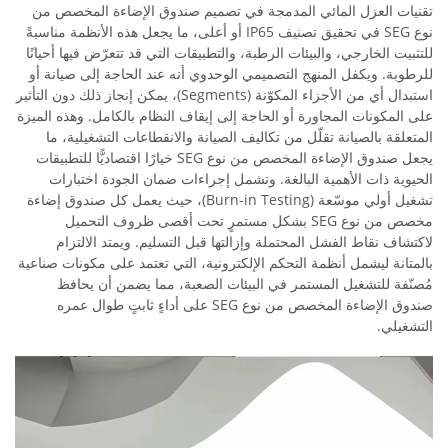
تقنيات العزل المائي المدمجة في تصميم صندوق الإضاءة المخصص من
نوع SEG في تحقيق تصنيف IP65 أو أعلى، ما يجعل هذه الأنظمة مناسبةً
للتثبيت الخارجي، والبيئات الرطبة، والتطبيقات التي قد تتعرّض فيها أحيانًا
للرطوبة. ويكفل المنهج التصميمي الوحدوي أنه عند الحاجة إلى صيانة أو
استبدال أي من الأجزاء المكوّنة (Segments)، يمكن إنجاز ذلك دون التأثير
على المكونات المجاورة أو الحاجة إلى إيقاف النظام بالكامل. وهذه الميزة
المتعلقة بالصيانة تقلّل من تكاليف الصيانة والانقطاعات التشغيلية، ما
يجعل صندوق الإضاءة المخصص من نوع SEG خيارًا اقتصاديًّا للتطبيقات
الحيوية ذات الأهمية البالغة. وتشمل إجراءات ضمان الجودة اختبارات
تشغيل أولي موسّعة (Burn-in Testing)، حيث يعمل كل صندوق إضاءة
مخصص من نوع SEG بشكل مستمرٍ تحت أقصى ظروف التحميل
لاكتشاف نقاط الفشل المحتملة وإزالتها قبل التسليم. ويمتد الالتزام
بالمتانة ليشمل أنظمة التحكم الإلكترونية، التي تعتمد على مكونات صناعية
مُصنّفة للتشغيل المستمر في البيئات الصعبة، مما يضمن أن يحافظ
صندوق الإضاءة المخصص من نوع SEG على أداءٍ ثابتٍ طوال عمره
التشغيلي.