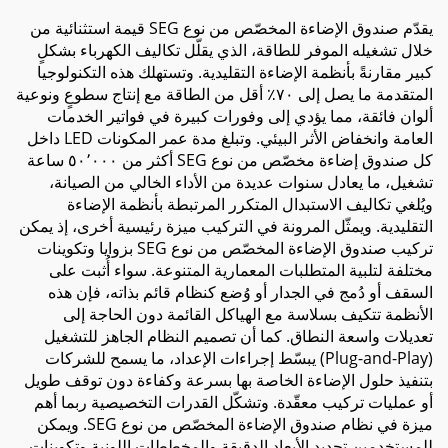
يقدّم صندوق الإضاءة المخصّص من نوع SEG قيمة استثنائية من
خلال تشغيله الموفر للطاقة، الذي يقلّل تكاليف الكهرباء بشكلٍ
كبير مقارنةً بأنظمة الإضاءة التقليدية. وتستهلك هذه التكنولوجيا
المتقدمة ما يصل إلى ٧٠٪ أقل من الطاقة مع إنتاج سطوعٍ ونوعية
ألوان فائقة، مما يؤدي إلى وفورات كبيرة في فواتير الخدمات
العامة وانخفاض الأثر البيئي. وتبلغ مدة عمر المكونات LED داخل
كل صندوق إضاءة مخصّص من نوع SEG أكثر من ٥٠٬٠٠٠ ساعة
تشغيل، ما يعادل سنوات عديدة من الأداء الخالي من الصيانة،
ويُلغي تكاليف الاستبدال المتكرر المرتبطة بأنظمة الإضاءة
التقليدية. ويمثّل المرونة في التركيب ميزة رئيسية أخرى، إذ يمكن
تركيب صندوق الإضاءة المخصّص من نوع SEG بزوايا وتكوينات
مختلفة لتلبية المتطلبات المعمارية المتنوعة. سواء أُثبت على
السقف أو دُمج في الجدار أو وُضع كنظام قائم بذاته، فإن هذه
الأنظمة تتكيف بسلاسة مع الهياكل القائمة دون الحاجة إلى
تعديلات واسعة النطاق. كما أن تصميم النظام الجاهز للتشغيل
(Plug-and-Play) يبسّط إجراءات الإعداد، ما يسمح للشركات
بتنفيذ حلول الإضاءة الخاصة بها بسرعة وكفاءة دون توقف طويل
أو عمليات تركيب معقّدة. وتشكّل القدرات التخصيصية ربما أهم
ميزة في نظام صندوق الإضاءة المخصّص من نوع SEG. ويمكن
للمستخدمين تحديد الأبعاد الدقيقة والمخططات اللونية وتكوينات