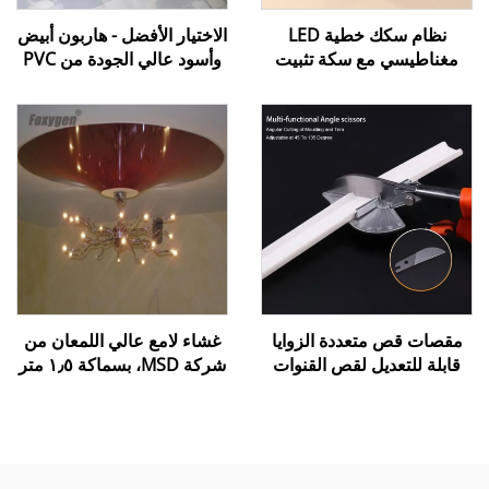
نظام سكك خطية LED
الاختيار الأفضل - هاربون أبيض
مغناطيسي مع سكة تثبيت
وأسود عالي الجودة من PVC
للإضاءة المنزلية والتصميم
اللين لتركيب أفلام الأسقف
الداخلي
المشدودة
مقصات قص متعددة الزوايا
غشاء لامع عالي اللمعان من
قابلة للتعديل لقص القنوات
شركة MSD، بسماكة ١٫٥ متر
والتجاويف (Miter Trunking
إلى ٥ أمتار، غشاء سقفي
Shears) لتزيين حواف
لامع، رقائق بلاستيكية (PVC)
الأسقف الممتدة
مطلية بمادة اللак