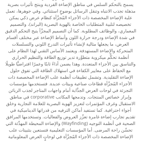
يسمح بالتحكم السلس في مناطق الإضاءة الفردية وينتج تأثيرات بصرية
مذهلة تجذب الانتباه وتنقل الرسائل بوضوحٍ استثنائي. وفي جوهرها، تعمل
علبة الإضاءة المخصصة ذات الأجزاء المُجزَّأة كنظام عرض ذكي يمكن
تخصيصه لتلبية المتطلبات الخاصة بالهوية البصرية (البراند)، والتصميم
المعماري، والوظائف المطلوبة. كما أن التصميم المجزَّأ يتيح التحكم الدقيق
في شدة الإضاءة ودرجة حرارة اللون وأنماط الإضاءة عبر مختلف أقسام
العرض، ما يجعلها مثالية لإنشاء تأثيرات التدرج اللوني والتسلسلات
المتحركة والإضاءة المستهدفة. ويعتمد الأساس التقني لهذا النظام على
أنظمة تحكُّم ميكروية متطوِّرة تدير توزيع الطاقة والتنظيم الحراري
والتناسق بين الأجزاء المتعددة. وهذا يضمن أداءً ثابتًا وعمرًا افتراضيًّا طويلًا
مع الحفاظ على معايير الكفاءة في استهلاك الطاقة التي تفوق حلول
الإضاءة التقليدية. وتشمل تطبيقات أنظمة علب الإضاءة المخصصة ذات
الأجزاء المُجزَّأة قطاعات صناعية وبيئات عديدة. فتستخدمها مؤسسات
التجزئة في لوحات العرض الجذَّابة أمام واجهات المتاجر لجذب الزبائن
وإبراز خصائص المنتجات. وتدمجها المكاتب corporative في مناطق
الاستقبال وغرف المؤتمرات لتعزيز الهوية البصرية للعلامة التجارية وخلق
أجواء احترافية. كما تستفيد أماكن الترفيه من قدراتها الديناميكية في
تقديم تجارب إضاءة غامرة تعزِّز العروض والفعاليات. وتستخدمها المرافق
الصحية في أنظمة التوجيه (Wayfinding) والإضاءة المحيطة المهدِّئة التي
تحسِّن راحة المرضى. أما المؤسسات التعليمية فتستعين بتثبيتات علب
الإضاءة المخصصة ذات الأجزاء المُجزَّأة في لوحات العرض المعلوماتية