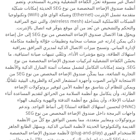
اتصال غير مسبوقة تعزّز الكفاءة التشغيلية وتجربة المستخدم. وتضم
أنظمة صندوق الإضاءة المخصصة من نوع SEG الحديثة إمكانات شبكيّة
متقدمة تشمل الإيثرنت (Ethernet) وشبكة الواي فاي (WiFi) وتكنولوجيا
الشبكات اللاسلكية المتداخلة (wireless mesh)، والتي تتيح المراقبة
والتحكم والتشخيص عن بُعد من أي موقع يتوفّر فيه اتصال بالإنترنت.
ويحوّل هذا الاتصال صندوق الإضاءة المخصص من نوع SEG إلى حل إضاءة
ذكي يمكن إدارته عبر منصات سحابية وتطبيقات جوّالة وأنظمة متكاملة
لإدارة المباني. وتسمح ميزات الاتصال الذكية لمديري المرافق بمراقبة
استهلاك الطاقة، وتتبع مؤشرات الأداء، وتلقّي تنبيهات صيانة استباقية، ما
يحسّن الكفاءة التشغيلية لتركيبات صندوق الإضاءة المخصصة من نوع
SEG. وتمتد إمكانات التكامل لتشمل منصات أتمتة المنازل الذكية والأنظمة
التجارية الشائعة، مما يمكّن صندوق الإضاءة المخصص من نوع SEG من
الاستجابة لأوامر الصوت وأجهزة استشعار الحركة والظروف البيئية تلقائيًّا.
ويمكن للنظام أن يتناسق مع أنظمة الأمن لتوفير بروتوكولات الإضاءة
الطارئة، وأن يتكامل مع أنظمة السلامة من الحرائق لتقديم المساعدة أثناء
عمليات الإخلاء، وأن ينسّق مع أنظمة التدفئة والتهوية وتكييف الهواء
(HVAC) لتحسين استهلاك الطاقة استنادًا إلى أنماط التواجد. وتدعم
واجهات البرمجة داخل صندوق الإضاءة المخصص من نوع SEG
بروتوكولات ومعايير متعددة، مما يضمن التوافق مع كلٍّ من الأنظمة
القديمة والتكنولوجيا الحديثة لأنظمة المباني الذكية. ويسهّل الطابع الجاهز
للاستخدام الفوري (plug-and-play) لأنظمة صندوق الإضاءة المخصصة
من نوع SEG الحديثة إجراءات التركيب، حيث يقتصر غالبًا ما هو مطلوب