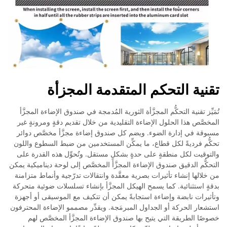
تقنية التحكم المتقدمة المجزأة
تُمَيِّز تقنية التحكُّم المجزَّأة الثورية المُدمجة في صندوق الإضاءة المجزَّأ
المخصَّص هذا الحلول الإضاءة التقليدية من خلال تقديم دقةٍ ومرونةٍ غير
مسبوقة في إدارة الضوء. ويضم كل صندوق إضاءة مجزَّأ مخصَّص دوائر
تحكُّم فرديةً لكل قطاع، ما يمكِّن المستخدمين من ضبط السطوع واللون
والتوقيت لكل منطقةٍ على حدةٍ بشكلٍ مستقل. وتُحوِّل هذه القدرة على
التحكُّم الدقيق صندوق الإضاءة المجزَّأ المخصَّص إلى لوحة ديناميكية يمكن
من خلالها إنشاء تأثيرات بصرية معقَّدة وانتقالات تدرّجية وأنماط متزامنة
بدقةٍ استثنائية. كما يسمح الهيكل المجزَّأ بإنشاء تسلسلات ضوئية متحركة
وتأثيرات نابضة وإضاءة استجابةً يمكن أن تتكيف مع الموسيقى أو أجهزة
استشعار الحركة أو الجداول المبرمَجة. ويقدِّر مصممو الإضاءة المحترفون
خصوصًا الطريقة التي يتيح بها صندوق الإضاءة المجزَّأ المخصَّص لهم