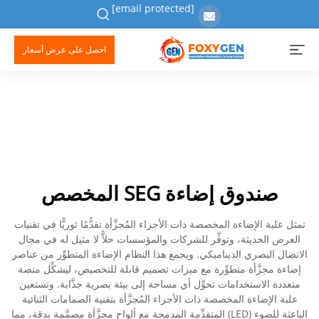
[email protected]
احصل على عرض أسعار
صندوق إضاءة SEG المخصص
تمثل علبة الإضاءة المخصصة ذات الأجزاء المُجزَّأة تقدُّمًا ثوريًّا في تقنيات
العرض الحديثة، وتوفِّر للشركات والمؤسسات حلاًّ لا مثيل له في مجال
الاتصال البصري الديناميكي. ويجمع هذا النظام الإضاءة المتطوِّر من عناصر
إضاءة مجزَّأة متطوِّرة مع ميزات تصميم قابلة للتخصيص، ليشكِّل منصة
متعددة الاستخدامات تحوِّل أي مساحة إلى بيئة بصرية جذَّابة. وتستعين
علبة الإضاءة المخصصة ذات الأجزاء المُجزَّأة بتقنية الصمامات الثنائية
الباعثة للضوء (LED) المتقدِّمة المدمجة مع ألواح مجزَّأة مصمَّمة بدقة، مما