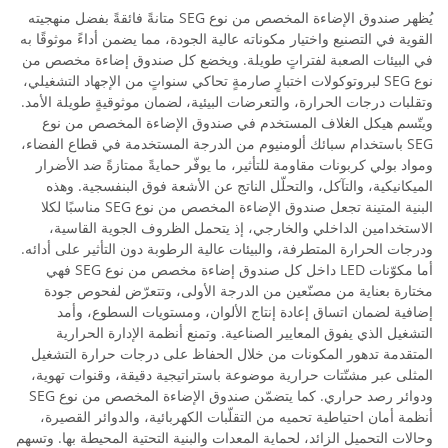
يُظهر صندوق الإضاءة المخصص من نوع SEG متانةً فائقةً بفضل منهجيته
القوية في التصنيع واختيار مكوناته عالية الجودة، مما يضمن أداءً موثوقًا به
في البيئات الصعبة لفتراتٍ طويلة. ويخضع كل صندوق إضاءة مخصص من
نوع SEG لبروتوكولات اختبارٍ صارمةٍ تحاكي سنواتٍ من الإجهاد التشغيلي،
وتقلبات درجات الحرارة، والتعرضات البيئية، لضمان موثوقيةٍ طويلة الأمد.
ويتّسم هيكل الغلاف المستخدم في صندوق الإضاءة المخصص من نوع
SEG باستخدام سبائك ألومنيوم من الدرجة المستخدمة في قطاع الفضاء،
ومواد بولي كربونات مقاومة للتأثير، ما يوفّر حمايةً ممتازةً ضد الأضرار
الميكانيكية، والتآكل، والتحلّل الناتج عن الأشعة فوق البنفسجية. وهذه
البنية المتينة تجعل صندوق الإضاءة المخصص من نوع SEG مناسبًا لكلا
الاستخدامين الداخلي والخارجي، إذ يتحمل الظروف الجوية القاسية،
ودرجات الحرارة المتطرفة، والبيئات عالية الرطوبة دون التأثير على أدائه.
أما مكوّنات LED داخل كل صندوق إضاءة مخصص من نوع SEG فهي
مختارة بعناية من مصنّعين من الدرجة الأولى، وتتعرّض لفحوص جودة
إضافية لضمان اتساق إعادة إنتاج الألوان، ومستويات السطوع، وأمد
التشغيل الذي يفوق المعايير الصناعية. وتمنع أنظمة الإدارة الحرارية
المتقدمة تدهور المكونات من خلال الحفاظ على درجات حرارة التشغيل
المثلى عبر مشتّتات حرارية موضوعة باستراتيجية دقيقة، وقنوات تهوية،
ودوائر رصد حراري. كما يتضمّن صندوق الإضاءة المخصص من نوع SEG
أنظمة أمان احتياطية تحميه من التقلّبات الكهربائية، والدوائر القصيرة،
وحالات التحميل الزائد، لحماية المعدات والبنية التحتية المحيطة بها. وتسهم