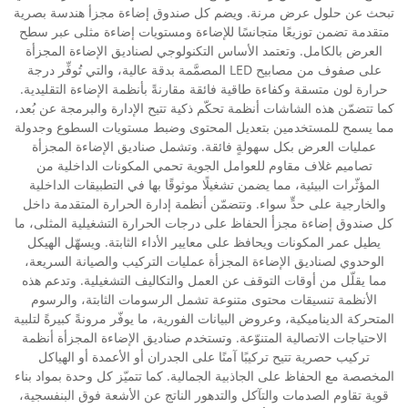
تبحث عن حلول عرض مرنة. ويضم كل صندوق إضاءة مجزأ هندسة بصرية
متقدمة تضمن توزيعًا متجانسًا للإضاءة ومستويات إضاءة مثلى عبر سطح
العرض بالكامل. وتعتمد الأساس التكنولوجي لصناديق الإضاءة المجزأة
على صفوف من مصابيح LED المصمَّمة بدقة عالية، والتي تُوفِّر درجة
حرارة لون متسقة وكفاءة طاقية فائقة مقارنةً بأنظمة الإضاءة التقليدية.
كما تتضمّن هذه الشاشات أنظمة تحكّم ذكية تتيح الإدارة والبرمجة عن بُعد،
مما يسمح للمستخدمين بتعديل المحتوى وضبط مستويات السطوع وجدولة
عمليات العرض بكل سهولةٍ فائقة. وتشمل صناديق الإضاءة المجزأة
تصاميم غلاف مقاوم للعوامل الجوية تحمي المكونات الداخلية من
المؤثّرات البيئية، مما يضمن تشغيلًا موثوقًا بها في التطبيقات الداخلية
والخارجية على حدٍّ سواء. وتتضمّن أنظمة إدارة الحرارة المتقدمة داخل
كل صندوق إضاءة مجزأ الحفاظ على درجات الحرارة التشغيلية المثلى، ما
يطيل عمر المكونات ويحافظ على معايير الأداء الثابتة. ويسهّل الهيكل
الوحدوي لصناديق الإضاءة المجزأة عمليات التركيب والصيانة السريعة،
مما يقلّل من أوقات التوقف عن العمل والتكاليف التشغيلية. وتدعم هذه
الأنظمة تنسيقات محتوى متنوعة تشمل الرسومات الثابتة، والرسوم
المتحركة الديناميكية، وعروض البيانات الفورية، ما يوفّر مرونةً كبيرةً لتلبية
الاحتياجات الاتصالية المتنوّعة. وتستخدم صناديق الإضاءة المجزأة أنظمة
تركيب حصرية تتيح تركيبًا آمنًا على الجدران أو الأعمدة أو الهياكل
المخصصة مع الحفاظ على الجاذبية الجمالية. كما تتميّز كل وحدة بمواد بناء
قوية تقاوم الصدمات والتآكل والتدهور الناتج عن الأشعة فوق البنفسجية،