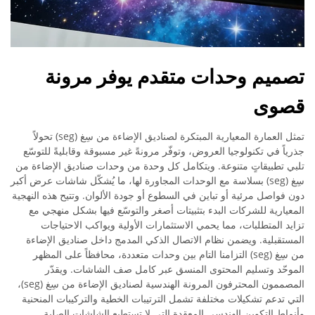
تصميم وحدات متقدم يوفر مرونة
قصوى
تمثل العمارة المعيارية المبتكرة لصناديق الإضاءة من سِغ (seg) تحولاً
جذرياً في تكنولوجيا العروض، وتوفّر مرونةً غير مسبوقة وقابليةً للتوسّع
تلبي تطبيقاتٍ متنوعة. ويتكامل كل وحدة من وحدات صناديق الإضاءة من
سِغ (seg) بسلاسة مع الوحدات المجاورة لها، ما يُشكّل شاشات عرض أكبر
دون فواصل مرئية أو تباين في السطوع أو جودة الألوان. وتتيح هذه النهجية
المعيارية للشركات البدء بتثبيتات أصغر والتوسّع فيها بشكل منهجي مع
تزايد المتطلبات، مما يحمي الاستثمارات الأولية ويواكب الاحتياجات
المستقبلية. ويضمن نظام الاتصال الذكي المدمج داخل صناديق الإضاءة
من سِغ (seg) التزامنا التام بين وحدات متعددة، محافظاً على المظهر
الموحّد وتسليم المحتوى المنسق عبر كامل صف الشاشات. ويقدّر
المصممون المحترفون المرونة الهندسية لصناديق الإضاءة من سِغ (seg)،
التي تدعم تشكيلات مختلفة تشمل الترتيبات الخطية والتركيبات المنحنية
وأنماط التكوين الهندسي المعقدة التي لا تستطيع الشاشات الصلبة