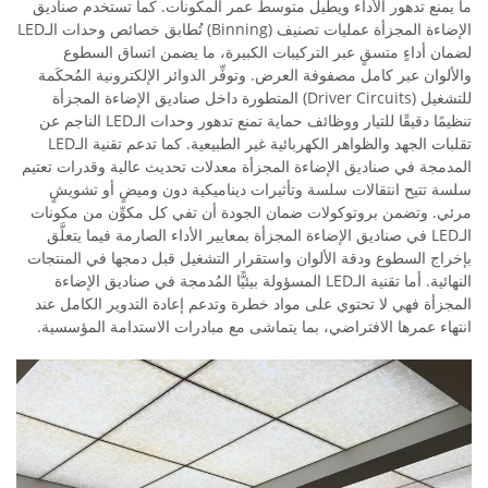
ما يمنع تدهور الأداء ويطيل متوسط عمر المكونات. كما تستخدم صناديق
الإضاءة المجزأة عمليات تصنيف (Binning) تُطابق خصائص وحدات الـLED
لضمان أداءٍ متسقٍ عبر التركيبات الكبيرة، ما يضمن اتساق السطوع
والألوان عبر كامل مصفوفة العرض. وتوفِّر الدوائر الإلكترونية المُحكَمة
للتشغيل (Driver Circuits) المتطورة داخل صناديق الإضاءة المجزأة
تنظيمًا دقيقًا للتيار ووظائف حماية تمنع تدهور وحدات الـLED الناجم عن
تقلبات الجهد والظواهر الكهربائية غير الطبيعية. كما تدعم تقنية الـLED
المدمجة في صناديق الإضاءة المجزأة معدلات تحديث عالية وقدرات تعتيم
سلسة تتيح انتقالات سلسة وتأثيرات ديناميكية دون وميضٍ أو تشويشٍ
مرئي. وتضمن بروتوكولات ضمان الجودة أن تفي كل مكوِّن من مكونات
الـLED في صناديق الإضاءة المجزأة بمعايير الأداء الصارمة فيما يتعلَّق
بإخراج السطوع ودقة الألوان واستقرار التشغيل قبل دمجها في المنتجات
النهائية. أما تقنية الـLED المسؤولة بيئيًّا المُدمجة في صناديق الإضاءة
المجزأة فهي لا تحتوي على مواد خطرة وتدعم إعادة التدوير الكامل عند
انتهاء عمرها الافتراضي، بما يتماشى مع مبادرات الاستدامة المؤسسية.