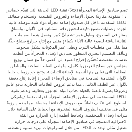
تضم صناديق الإضاءة المجزأة (Seg) تقنية LED الحديثة التي تُقدِّم خصائص
أداء متفوقة مقارنةً بحلول الإضاءة والعروض التقليدية. وتستخدم صفائف
الـLED المتقدمة داخل كل صندوق إضاءة مجزأة مواد شبه موصلة عالية
الجودة وعمليات تصنيع دقيقة لتحقيق دقة استثنائية في الألوان، واتساقٍ
ممتازٍ في السطوع، وطول عمر تشغيليٍّ كبير. وتعمل هذه الصمامات
الثنائية الباعثة للضوء عالية الأداء بكفاءةٍ مثلى مع إنتاج حرارةٍ ضئيلةٍ جدًّا،
مما يقلل من متطلبات التبريد ويطيل عمر المكونات بشكلٍ ملحوظ.
ويتألف التصميم البصري المتطور لصناديق الإضاءة المجزأة من أنظمة
عدسات مخصصة تُحسِّن إخراج الضوء إلى أقصى حدٍّ مع ضمان توزيعٍ
متجانسٍ عبر سطح العرض بالكامل، ما يلغي النقاط الساخنة والمناطق
المظلمة التي تعاني منها أنظمة الإضاءة التقليدية. وتتيح خوارزميات خلط
الألوان المتقدمة المدمجة في صناديق الإضاءة المجزأة إعادة إنتاج دقيقة
للألوان عبر الطيف الكامل، مما يدعم عروض العلامات التجارية بدقةٍ عاليةٍ
وعروضًا بصريةً نابضةً بالحياة تجذب انتباه الجمهور بفعالية. وتدعم تقنية
الـLED المستخدمة في صناديق الإضاءة المجزأة قدرات ضبط ديناميكي
للسطوع التي تتكيف تلقائيًّا مع ظروف الإضاءة المحيطة، مما يضمن رؤيةً
مثلى في مختلف الظروف البيئية المتغيرة، مع الحفاظ على الطاقة خلال
فترات الإضاءة المنخفضة. وتُحافظ أنظمة إدارة الحرارة من الفئة
الاحترافية المدمجة في صناديق الإضاءة المجزأة على درجات حرارة
تشغيل مثلى لوحدات الـLED من خلال استراتيجيات تبريد سلبية ونشطة،