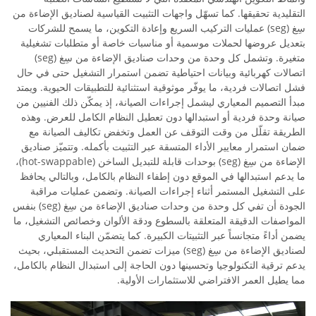
التقليدية تحقيقها. كما تسهّل واجهات التثبيت القياسية لصناديق الإضاءة من
سِغ (seg) عمليات التركيب السريع وإعادة التكوين، ما يسمح للشركات
بتعديل عروضها لحملات موسمية أو مناسبات خاصة أو متطلبات تشغيلية
متغيرة. وتشمل كل وحدة من وحدات صناديق الإضاءة من سِغ (seg)
اتصالات كهربائية وبيانات احتياطية تضمن استمرار التشغيل حتى في حال
فشل اتصالات فردية، ما يوفّر موثوقية استثنائية للتطبيقات الحيوية. ويمتد
مبدأ التصميم المعياري ليشمل إجراءات الصيانة، إذ يمكّن ذلك الفنيين من
صيانة وحدة فردية أو استبدالها دون تعطيل النظام الكامل للعرض. وهذه
الطريقة تقلّل من وقت التوقف عن العمل وتخفض تكاليف الصيانة مع
ضمان استمرار معايير الأداء المتسقة عبر التثبيت بأكمله. وتتميّز صناديق
الإضاءة من سِغ (seg) بوحدات قابلة للتبديل الساخن (hot-swappable)،
ما يدعم استبدالها في الموقع دون إطفاء النظام بالكامل، وبالتالي يحافظ
على التشغيل المستمر أثناء إجراءات الصيانة. وتضمن عمليات مراقبة
الجودة أن تفي كل وحدة من وحدات صناديق الإضاءة من سِغ (seg) بنفس
المواصفات الدقيقة المتعلقة بالسطوع ودقة الألوان وخصائص التشغيل، ما
يضمن أداءً متجانساً عبر التثبيتات الكبيرة. كما يتضمّن البناء المعياري
لصناديق الإضاءة من سِغ (seg) ميزات تضمن التحديث المستقبلي، بحيث
يدعم ترقية التكنولوجيا وتحسينها دون الحاجة إلى استبدال النظام بالكامل،
مما يطيل العمر الافتراضي للاستثمارات الأولية.