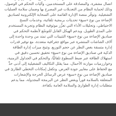
اتصال مشفرة، والمصادقة على المستخدمين، وآليات التحكم في الوصول،
وذلك لحماية النظام من التعديلات غير المصرح بها وضمان سلامة العمليات
التشغيلية. وتوفّر منصة الإدارة القائمة على السحابة الإلكترونية لصناديق
الإضاءة من نوع «سيغ» تحديثات برمجية تلقائية، وخدمات النسخ
الاحتياطي، وتحليلات الأداء التي تعزِّز موثوقية النظام وتجربة المستخدم
على المدى الطويل. ويدعم الهيكل القابل للتوسّع لأنظمة التحكم في
صناديق الإضاءة من نوع «سيغ» التثبيتات التي تمتد من وحدة واحدة إلى
آلاف الشاشات المنتشرة عبر مواقع جغرافية متعددة، مع توفير قدرات
إدارة متسقة بغض النظر عن حجم التوزيع. وتتيح ميزات إدارة الطاقة
الذكية في صناديق الإضاءة من نوع «سيغ» تحقيق تحسين دقيق في
استهلاك الطاقة عبر ضبط السطوع تلقائيًّا، والتحكم في الجداول الزمنية،
وخوارزميات موازنة الأحمال، مما يقلل التكاليف التشغيلية إلى أدنى حدٍّ
مع الحفاظ على معايير جودة العرض. وتكفل إمكانات التخطي الطارئ في
صناديق الإضاءة من نوع «سيغ» عرض الرسائل الحرجة والإشعارات
المتعلقة بالسلامة فوراً وبغض النظر عن البرمجة المجدولة، مما يدعم
متطلبات إدارة الطوارئ والسلامة العامة بكفاءة.