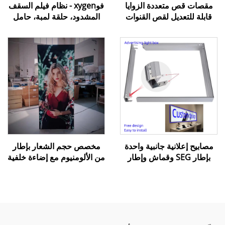
مقصات قص متعددة الزوايا
فوxygen - نظام فيلم السقف
قابلة للتعديل لقص القنوات
المشدود، حلقة لمبة، حامل
والتجاويف (Miter Trunking
لمبة يستخدم للأضواء السفلية
Shears) لتزيين حواف
أو الإنارة المركّزة
الأسقف الممتدة
مصابيح إعلانية جانبية واحدة
مخصص حجم الشعار بإطار
بإطار SEG وقماش وإطار
من الألومنيوم مع إضاءة خلفية
ألومنيوم للإستخدام في
ليد، عرض دعائي، خلفية من
المجمعات التجارية
القماش للعروض التجارية،
لوحة خلفية مضاءة بـ LED،
صندوق إضاءة Seg مضيء من
الخلف