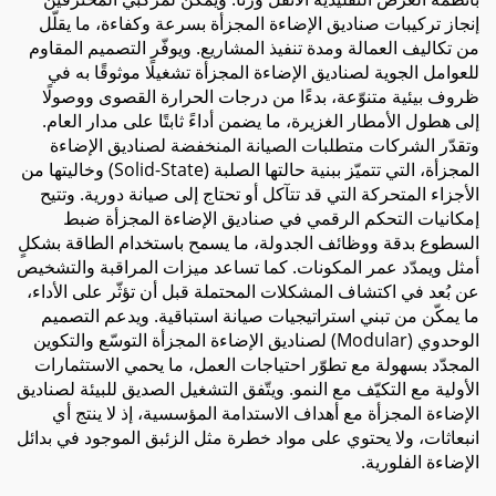
إنجاز تركيبات صناديق الإضاءة المجزأة بسرعة وكفاءة، ما يقلّل
من تكاليف العمالة ومدة تنفيذ المشاريع. ويوفّر التصميم المقاوم
للعوامل الجوية لصناديق الإضاءة المجزأة تشغيلًا موثوقًا به في
ظروف بيئية متنوّعة، بدءًا من درجات الحرارة القصوى ووصولًا
إلى هطول الأمطار الغزيرة، ما يضمن أداءً ثابتًا على مدار العام.
وتقدّر الشركات متطلبات الصيانة المنخفضة لصناديق الإضاءة
المجزأة، التي تتميّز ببنية حالتها الصلبة (Solid-State) وخاليتها من
الأجزاء المتحركة التي قد تتآكل أو تحتاج إلى صيانة دورية. وتتيح
إمكانيات التحكم الرقمي في صناديق الإضاءة المجزأة ضبط
السطوع بدقة ووظائف الجدولة، ما يسمح باستخدام الطاقة بشكلٍ
أمثل ويمدّد عمر المكونات. كما تساعد ميزات المراقبة والتشخيص
عن بُعد في اكتشاف المشكلات المحتملة قبل أن تؤثّر على الأداء،
ما يمكّن من تبني استراتيجيات صيانة استباقية. ويدعم التصميم
الوحدوي (Modular) لصناديق الإضاءة المجزأة التوسّع والتكوين
المجدّد بسهولة مع تطوّر احتياجات العمل، ما يحمي الاستثمارات
الأولية مع التكيّف مع النمو. ويتّفق التشغيل الصديق للبيئة لصناديق
الإضاءة المجزأة مع أهداف الاستدامة المؤسسية، إذ لا ينتج أي
انبعاثات، ولا يحتوي على مواد خطرة مثل الزئبق الموجود في بدائل
الإضاءة الفلورية.