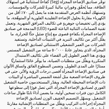
توفّر صناديق الإضاءة المجزأة (Seg) كفاءةً استثنائيةً في استهلاك
الطاقة، مما يُحقّق وفوراتٍ ماليةً كبيرةً للشركات والمؤسسات.
وتستهلك أنظمة العرض المتقدمة هذه ما يصل إلى ٧٠٪ أقل من
الكهرباء مقارنةً بحلول الإضاءة التقليدية الفلورية أو المتوهّجة، ما
يؤدي إلى تخفيضاتٍ جوهريةٍ في تكاليف المرافق الشهرية. وتعمل
تقنية الصمامات الثنائية الباعثة للضوء (LED) المدمجة في صناديق
الإضاءة المجزأة بكفاءةٍ قصوى مع إنتاجٍ ضئيلٍ جدًّا للحرارة، ما
يقلّل أكثر من تكاليف التبريد في التثبيتات الداخلية. وتستفيد
الشركات من العمر التشغيلي الاستثنائي لصناديق الإضاءة
المجزأة، الذي يتجاوز عادةً ٥٠٬٠٠٠ ساعة من التشغيل المستمر.
ويؤدي هذا العمر الطويل إلى القضاء على تكاليف الاستبدال
المتكررة ويقلّل من متطلبات الصيانة، ما يوفّر عائدًا استثماريًّا
ممتازًا على المدى الطويل. وتضمن السطوع الفائق واتساق الألوان
في صناديق الإضاءة المجزأة أقصى درجات الرؤية والأثر، حتى في
ظروف الإضاءة الصعبة مثل أشعة الشمس المباشرة أو البيئات
ذات الإضاءة المحيطة العالية. ويقدّر المستخدمون خاصية التشغيل
الفوري لصناديق الإضاءة المجزأة، التي تصل فورًا إلى سطوعها
الكامل دون فترات تسخين أولية، ما يضمن أداءً ثابتًا طوال ساعات
التشغيل. ويسهّل التصميم الخفيف الوزن لصناديق الإضاءة
المجزأة إجراءات التركيب ويقلّل من المتطلبات الإنشائية مقارنةً
بأنظمة العرض التقليدية الأثقل وزنًا. ويمكن لمُركِّبي المحترفين