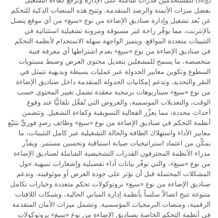
بفضل ميزات الأتمتة والرصد المتقدمة. وتتيح هذه المنصات الذكية للتحكم
عن بُعد تشغيل وإدارة صناديق الإضاءة من نوع «سيغ» من أي موقع يتصل
بالإنترنت، مما يوفّر راحة غير مسبوقة ومرونة تشغيلية استثنائية في
التثبيتات متعددة المواقع. ويتميز الواجهة سهلة الاستخدام لأنظمة التحكم
في صناديق الإضاءة من نوع «سيغ» بعدم اشتراطها أي معرفة فنية
متخصصة، ما يسمح للمشغلين بتعديل محتوى العرض وضبط مستويات
السطوع وتكوين معايير الجدولة عبر عمليات بسيطة وبديهية تتمثل في
النقر والتحديد. وتدعم إمكانيات الجدولة المتقدمة داخل صناديق الإضاءة
من نوع «سيغ» سيناريوهات برمجية معقدة تشمل تغيير المحتوى حسب
الوقت، والتعديلات الموسمية، والعروض التي تُفعَّل تلقائيًّا عند وقوع
أحداث محددة، مما يعزِّز الفعالية التسويقية وكفاءة التشغيل. وتتضمن
أنظمة التحكم في صناديق الإضاءة من نوع «سيغ» وظائف رصدٍ فوريٍّ تتتبّع
معايير الأداء واستهلاك الطاقة والحالة التشغيلية عبر كامل التثبيتات، ما
يمكِّن من اعتماد استراتيجيات صيانة استباقية وتحسين مستمر. ويقدِّر
مدراء الأنظمة المحترفون القدرات التشخيصية الشاملة لصناديق الإضاءة
من نوع «سيغ»، والتي توفّر بيانات أداء تفصيلية وإشعارات تنبيهية حول
المشكلات المحتملة قبل أن تؤثر على جودة العرض أو موثوقيته. وتدعم
صناديق الإضاءة من نوع «سيغ» بروتوكولات تحكم متعددة وخيارات تكامل
متنوعة تتيح اتصالاً سلساً بأنظمة إدارة المباني الحالية، وشبكات اللافتات
الرقمية، ومنصات البرمجيات المؤسسية. وتشمل ميزات الأمان المتقدمة
في أنظمة التحكم الخاصة بصناديق الإضاءة من نوع «سيغ» بروتوكولات