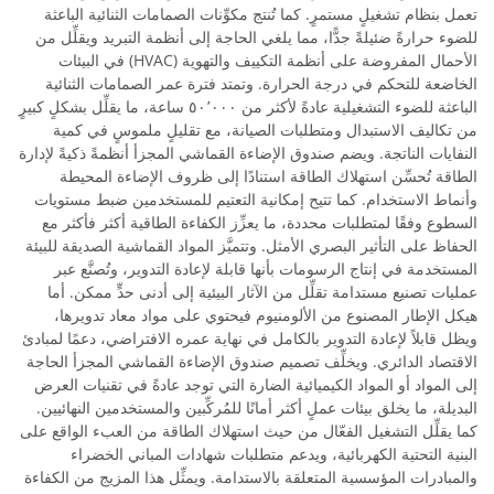
تعمل بنظام تشغيلٍ مستمرٍ. كما تُنتج مكوِّنات الصمامات الثنائية الباعثة
للضوء حرارةً ضئيلةً جدًّا، مما يلغي الحاجة إلى أنظمة التبريد ويقلِّل من
الأحمال المفروضة على أنظمة التكييف والتهوية (HVAC) في البيئات
الخاضعة للتحكم في درجة الحرارة. وتمتد فترة عمر الصمامات الثنائية
الباعثة للضوء التشغيلية عادةً لأكثر من ٥٠٬٠٠٠ ساعة، ما يقلِّل بشكلٍ كبيرٍ
من تكاليف الاستبدال ومتطلبات الصيانة، مع تقليلٍ ملموسٍ في كمية
النفايات الناتجة. ويضم صندوق الإضاءة القماشي المجزأ أنظمةً ذكيةً لإدارة
الطاقة تُحسِّن استهلاك الطاقة استنادًا إلى ظروف الإضاءة المحيطة
وأنماط الاستخدام. كما تتيح إمكانية التعتيم للمستخدمين ضبط مستويات
السطوع وفقًا لمتطلبات محددة، ما يعزِّز الكفاءة الطاقية أكثر فأكثر مع
الحفاظ على التأثير البصري الأمثل. وتتميَّز المواد القماشية الصديقة للبيئة
المستخدمة في إنتاج الرسومات بأنها قابلة لإعادة التدوير، وتُصنَّع عبر
عمليات تصنيع مستدامة تقلِّل من الآثار البيئية إلى أدنى حدٍّ ممكن. أما
هيكل الإطار المصنوع من الألومنيوم فيحتوي على مواد معاد تدويرها،
ويظل قابلاً لإعادة التدوير بالكامل في نهاية عمره الافتراضي، دعمًا لمبادئ
الاقتصاد الدائري. ويخلِّف تصميم صندوق الإضاءة القماشي المجزأ الحاجة
إلى المواد أو المواد الكيميائية الضارة التي توجد عادةً في تقنيات العرض
البديلة، ما يخلق بيئات عملٍ أكثر أمانًا للمُركِّبين والمستخدمين النهائيين.
كما يقلِّل التشغيل الفعّال من حيث استهلاك الطاقة من العبء الواقع على
البنية التحتية الكهربائية، ويدعم متطلبات شهادات المباني الخضراء
والمبادرات المؤسسية المتعلقة بالاستدامة. ويمثِّل هذا المزيج من الكفاءة