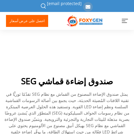
[email protected]
احصل على عرض أسعار
صندوق إضاءة قماشي SEG
يمثل صندوق الإضاءة المصنوع من القماش مع نظام SEG تقدّمًا ثوريًّا في
تقنية اللافتات المُضيئة الحديثة، حيث يجمع بين أصالة الرسومات القماشية
السلسة ونظم إضاءة LED القوية. وتستفيد هذه الحلول العرضية المبتكرة
من نظام رسومات الحواف السيليكونية (SEG) المتطوّر الذي يُنشئ عروضًا
بصرية مذهلة للبيئات التجارية والتجزئية والترويجية. ويتميّز صندوق الإضاءة
القماشي مع نظام SEG بهيكل أنيق مصنوع من الألومنيوم يحتوي على
شرائط LED فعّالة من حيث استهلاك الطاقة، ما يوفّر إضاءة خلفية