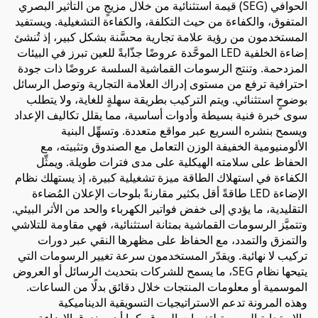
الحوافي (SEG) قيمة استثنائية من خلال مزيجٍ من التأثير البصري
المتفوق، والكفاءة من حيث التكلفة، والكفاءة التشغيلية. ويستفيد
المستخدمون من رؤية علامة تجارية محسَّنة بشكل كبير، إذ تُنشئ
إضاءة الخلفية LED الموحَّدة عروضًا جذّابةً للعين تبرز في البيئات
المزدحمة. وتنتج الرسومات القماشية السلسة عروضًا ذات جودة
احترافية ترفع من مستوى إدراك العلامة التجارية وتوصل الرسائل
بوضوحٍ استثنائي. ويتم التركيب بطريقة سهلةٍ للغاية، ولا يتطلب
سوى خبرة فنية بسيطة وأدوات أساسية، مما يقلل تكاليف الإعداد
ويسمح بنشره السريع عبر مواقع متعددة. وتسهِّل البنية
الألومنيومية الخفيفة الوزن التعامل مع الصندوق وتثبيته، مع
الحفاظ على سلامته الهيكلية على مدى فترات طويلة. ويمثِّل
الكفاءة في استهلاك الطاقة ميزة تشغيلية كبيرة، إذ يستهلك نظام
الإضاءة LED طاقةً أقل بكثير مقارنةً بلوحات الإعلان المُضاءة
التقليدية، ما يؤدي إلى خفض فواتير الكهرباء والحد من الأثر البيئي.
وتتميَّز الرسومات القماشية بمتانة استثنائية، فهي مقاومة للتلاشي
والتمزق والتمدد، مع الحفاظ على مظهرها النقي عبر دورات
تركيب لا نهائية. ويقدّر المستخدمون سرعة تغيير الرسومات التي
يتيحها نظام SEG، ما يسمح للشركات بتحديث الرسائل أو العروض
الموسمية أو معلومات المنتجات خلال دقائق بدلًا من الساعات.
وهذه المرونة تدعم الاستراتيجيات التسويقية الديناميكية