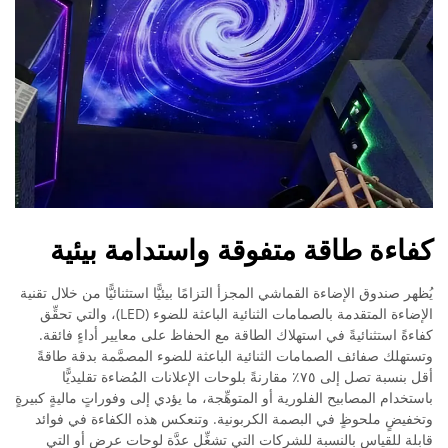
كفاءة طاقة متفوقة واستدامة بيئية
يُظهر صندوق الإضاءة القماشي المجزأ التزامًا بيئيًّا استثنائيًّا من خلال تقنية
الإضاءة المتقدمة بالصمامات الثنائية الباعثة للضوء (LED)، والتي تحقِّق
كفاءةً استثنائيةً في استهلاك الطاقة مع الحفاظ على معايير أداءٍ فائقة.
وتستهلك صفائف الصمامات الثنائية الباعثة للضوء المصمَّمة بدقة طاقةً
أقل بنسبة تصل إلى ٧٥٪ مقارنةً بلوحات الإعلانات المُضاءة تقليديًّا
باستخدام المصابيح الفلورية أو المتوهِّجة، ما يؤدي إلى وفوراتٍ ماليةٍ كبيرةٍ
وتخفيضٍ ملحوظٍ في البصمة الكربونية. وتنعكس هذه الكفاءة في فوائد
قابلة للقياس بالنسبة للشركات التي تشغِّل عدَّة لوحات عرض أو التي