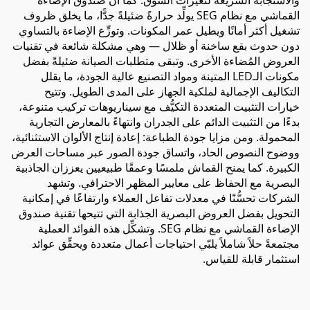
والاستجابة السريعة لتغيرات السوق. كما أن صندوق الإضاءة
القماشي مع نظام SEG يولِّد حرارةً ضئيلةً جدًّا، ما يخلق ظروف
تشغيل أكثر أمانًا ويطيل عمر المكونات. وتوزِّع الإضاءة بالتساوي
دون حدوث بقع ساخنة أو ظلال — وهي مشكلة شائعة في تقنيات
العروض المُضاءة الأخرى. وتبقى متطلبات الصيانة ضئيلةً بفضل
مكونات الـLED المتينة ومواد التصنيع عالية الجودة، ما يقلل
التكاليف الإجمالية لملكية الجهاز على المدى الطويل. وتتيح
خيارات التثبيت المتعددة التكيُّف مع سيناريوهات تركيب متنوعة،
بدءًا من التثبيت الدائم على الجدران وانتهاءً بالمعارض التجارية
المحمولة. ومن مزايا جودة الطباعة: إعادة إنتاج الألوان الاستثنائية،
ووضوح النصوص الحاد، واتساق جودة الصور عبر مساحات العرض
الكبيرة. كما يمنح القماش ملمسًا وعمقًا طبيعيين يعززان الجاذبية
البصرية مع الحفاظ على معايير المظهر الاحترافي. وتشهد
الشركات تحسُّنًا في معدلات تفاعل العملاء وارتفاعًا في إمكانية
التحويل بفضل العروض البصرية الجذابة التي تتيحها تقنية صندوق
الإضاءة القماشي مع نظام SEG. وتشكِّل هذه الفوائد العملية
مجتمعةً حلاً شاملاً يلبّي احتياجات أعمال متعددة ويحقِّق عوائد
استثمار قابلة للقياس.