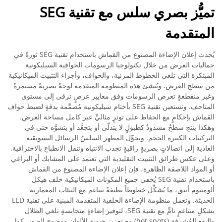
تميُّز بصري سلس مع تقنية SEG
المتقدمة
يُحدث إعلان الإضاءة المصنوع من القماش باستخدام تقنية SEG ثورةً في
جماليات العرض من خلال تكنولوجيا الرسومات الحوافية السيليكونية
المبتكرة التي تلغي الخطوط المرئية، والحواف، وأجزاء التثبيت الميكانيكية
من سطح العرض. وتُنشئ هذه المنظومة المتقدمة لوحةً بصريةً مستمرةً
وغير منقطعةٍ تعرض الرسومات وفق معايير عرضٍ ترقى إلى مستوى
المتاحف. وتستعين تقنية SEG بأختام سيليكونية مُصمَّمة بدقةٍ لضبط حواف
القماش بإحكامٍ مع الحفاظ على توترٍ مثاليٍّ عبر كامل مساحة العرض.
وهكذا ينتج سطحٌ مشدودٌ كطبولٍ لا يتدلّى أو يتجعَّد أو يتشوَّه حتى في
التركيبات الكبيرة الحجم. ويحوِّل المظهر السلسُ الرسائل التسويقية
العادية إلى اتصالاتٍ بصريةٍ راقيةٍ تجذب الانتباه وتنقل الانطباع بالاحترافية.
وعلى عكس طرائق التثبيت التقليدية التي تعتمد على المشابك أو البراغي
أو المواد اللاصقة الظاهرة، فإن إعلان الإضاءة المصنوع من القماش
باستخدام تقنية SEG يُخفي جميع المكونات الميكانيكية خلف هيكل
ألومنيوم أنيق، ما يُشكِّل خطوطاً نظيفةً تتناغم مع البيئات المعمارية
الحديثة. وتعمل منظومة الإضاءة الخلفية المتقدمة المبنية على تقنية LED
بشكلٍ متناغمٍ تامٍّ مع تقنية SEG، لتوفير إضاءةٍ متجانسةٍ تلغي الظلال
والبقع المُشرقة (hot spots) مع تعزيز حيوية الألوان ووضوح الصور. كما