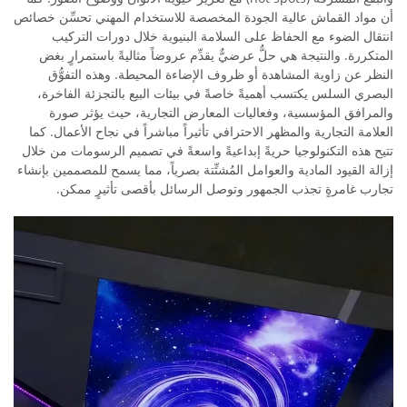
أن مواد القماش عالية الجودة المخصصة للاستخدام المهني تحسِّن خصائص
انتقال الضوء مع الحفاظ على السلامة البنيوية خلال دورات التركيب
المتكررة. والنتيجة هي حلٌّ عرضيٌّ يقدِّم عروضاً مثاليةً باستمرارٍ بغض
النظر عن زاوية المشاهدة أو ظروف الإضاءة المحيطة. وهذه التفوُّق
البصري السلس يكتسب أهميةً خاصةً في بيئات البيع بالتجزئة الفاخرة،
والمرافق المؤسسية، وفعاليات المعارض التجارية، حيث يؤثر صورة
العلامة التجارية والمظهر الاحترافي تأثيراً مباشراً في نجاح الأعمال. كما
تتيح هذه التكنولوجيا حريةً إبداعيةً واسعةً في تصميم الرسومات من خلال
إزالة القيود المادية والعوامل المُشتِّتة بصرياً، مما يسمح للمصممين بإنشاء
تجارب غامرةٍ تجذب الجمهور وتوصل الرسائل بأقصى تأثيرٍ ممكن.