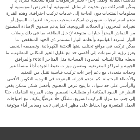
يمكّن الشركات من تحديث الرسائل التسويقية أو العروض الموسمية أو
معلومات المنتجات دون الحاجة إلى خدمات تركيب احترافية. وهذه القدرة
تدعم استراتيجيات تسويق ديناميكية تستجيب بسرعة لتغيرات السوق أو
تغيرات المخزون أو الحملات الترويجية. كما يدعم صندوق الإضاءة المصنوع
من القماش المجزأ خيارات متنوعة لإدخال الطاقة، بما في ذلك وصلات
التيار المتردد القياسية وأنظمة التيار المستمر ذي الجهد المنخفض، ما
يمكّن تركيبه في مواقع تختلف بنيتها التحتية الكهربائية. وتصميمه النحيف
يعزز رؤية الرسومات إلى أقصى حد مع تقليل الحيز المكاني المطلوب، ما
يجعله مثاليًا للبيئات المحدودة المساحة مثل المتاجر retail والمرافق
الجوية والمراكز المعرضية. وتضمن ميزات ضبط الجودة أداءً متسقًا عبر
وحدات متعددة، مع دعم إجراءات تركيب قياسية تقلل من التعقيد
والأخطاء المحتملة. كما تدعم قدراته المتنوعة في التوجيه التكوين الأفقي
والرأسي على حد سواء، ما يتيح عرض المحتوى بأفضل شكل ممكن بغض
النظر عن القيود المكانية أو متطلبات التصميم. وهذه المرونة الشاملة، جنبًا
إلى جنب مع مزايا التركيب السريع، تشكّل حلًّا عرضيًّا يتكيف مع احتياجات
العمل المتغيرة مع الحفاظ على مظهر احترافي ثابت ومعايير أداء موثوقة.