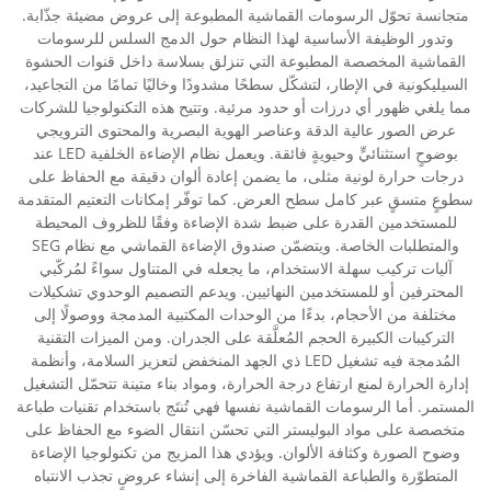
متجانسة تحوّل الرسومات القماشية المطبوعة إلى عروض مضيئة جذّابة.
وتدور الوظيفة الأساسية لهذا النظام حول الدمج السلس للرسومات
القماشية المخصصة المطبوعة التي تنزلق بسلاسة داخل قنوات الحشوة
السيليكونية في الإطار، لتشكّل سطحًا مشدودًا وخاليًا تمامًا من التجاعيد،
مما يلغي ظهور أي درزات أو حدود مرئية. وتتيح هذه التكنولوجيا للشركات
عرض الصور عالية الدقة وعناصر الهوية البصرية والمحتوى الترويجي
بوضوحٍ استثنائيٍّ وحيويةٍ فائقة. ويعمل نظام الإضاءة الخلفية LED عند
درجات حرارة لونية مثلى، ما يضمن إعادة ألوان دقيقة مع الحفاظ على
سطوعٍ متسقٍ عبر كامل سطح العرض. كما توفّر إمكانات التعتيم المتقدمة
للمستخدمين القدرة على ضبط شدة الإضاءة وفقًا للظروف المحيطة
والمتطلبات الخاصة. ويتضمّن صندوق الإضاءة القماشي مع نظام SEG
آليات تركيب سهلة الاستخدام، ما يجعله في المتناول سواءً لمُركّبي
المحترفين أو للمستخدمين النهائيين. ويدعم التصميم الوحدوي تشكيلات
مختلفة من الأحجام، بدءًا من الوحدات المكتبية المدمجة ووصولًا إلى
التركيبات الكبيرة الحجم المُعلَّقة على الجدران. ومن الميزات التقنية
المُدمجة فيه تشغيل LED ذي الجهد المنخفض لتعزيز السلامة، وأنظمة
إدارة الحرارة لمنع ارتفاع درجة الحرارة، ومواد بناء متينة تتحمّل التشغيل
المستمر. أما الرسومات القماشية نفسها فهي تُنتَج باستخدام تقنيات طباعة
متخصصة على مواد البوليستر التي تحسّن انتقال الضوء مع الحفاظ على
وضوح الصورة وكثافة الألوان. ويؤدي هذا المزيج من تكنولوجيا الإضاءة
المتطوّرة والطباعة القماشية الفاخرة إلى إنشاء عروضٍ تجذب الانتباه