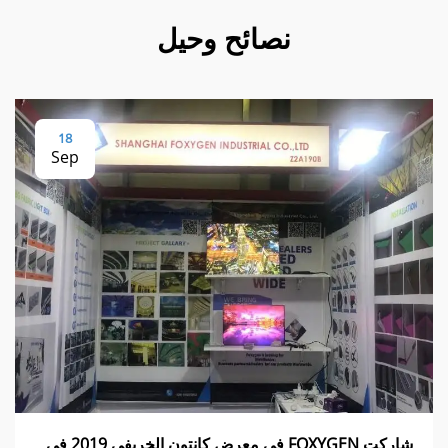
نصائح وحيل
18
Sep
شاركت FOXYGEN في معرض كانتون الخريفي 2019 في