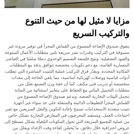
مزايا لا مثيل لها من حيث التنوع
والتركيب السريع
يتفوق صندوق الإضاءة المصنوع من القماش المجزأ في توفير مرونة غير
مسبوقة في التركيب وقدرات نشر سريعة تلبي متطلبات الأعمال المتنوعة
والقيود التشغيلية. وتتيح فلسفة التصميم الوحدوي دمجًا سلسًا في العناصر
المعمارية القائمة، مع دعم تكوينات مخصصة تتوافق بدقة مع المتطلبات
المكانية المحددة. ويقدّر فرق التركيب عملية التثبيت المباشرة التي تتطلب
أدوات قياسية ووصلات كهربائية أساسية، مما يلغي الحاجة إلى معدات
متخصصة أو تدريب فني مكثف. كما أن خفة وزن التصنيع تقلل من
متطلبات التحميل البنائي مع الحفاظ على معايير استثنائية من المتانة
تتحمل البيئات التجارية الصعبة. ويدعم صندوق الإضاءة المصنوع من
القماش المجزأ التطبيقات الدائمة والمتنقلة على حد سواء عبر أجهزة
تثبيت متعددة الاستخدامات تسمح بإعادة التكوين والنقل السريعين مع تغير
احتياجات العمل. ويستفيد المعرضون في المعارض التجارية بشكل خاص
من عملية التجميع السريعة التي تحول المكونات المُعبأة بشكل مسطح إلى
عروض احترافية خلال دقائق، ما يُحسّن كفاءة وقت الإعداد ويقلل من
تكاليف العمالة. ويمثل إجراء تغيير الرسومات ميزة تشغيلية كبيرة، إذ