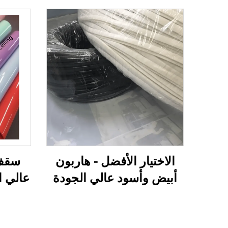
الاختيار الأفضل - هاربون
سقف
أبيض وأسود عالي الجودة
من PVC اللين لتركيب أفلام
| حل
الأسقف المشدودة