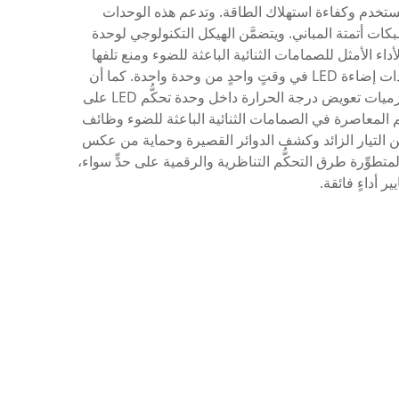
لمستخدم وكفاءة استهلاك الطاقة. وتدعم هذه الوحدات
منازل الذكية وشبكات أتمتة المباني. ويتضمَّن الهيكل التكنولوجي لوحدة
 الأداء الأمثل للصمامات الثنائية الباعثة للضوء ومنع تلفها
الناجم عن التقلبات الكهربائية. وتتميَّز النماذج المتقدِّمة بوحدات خرج متعدِّدة القنوات، ما يسمح بالتحكُّم في عدة شرائط أو وحدات إضاءة LED في وقتٍ واحدٍ من وحدة واحدة. كما أن
التصميم المدمج للوحدة يسهِّل تركيبها في المساحات الضيِّقة مع الحفاظ على أداءٍ قويٍّ تحت ظروف بيئية متفاوتة. وتعمل خوارزميات تعويض درجة الحرارة داخل وحدة تحكُّم LED على
م المعاصرة في الصمامات الثنائية الباعثة للضوء وظائف
ن التيار الزائد وكشف الدوائر القصيرة وحماية من عكس
طوِّرة طرق التحكُّم التناظرية والرقمية على حدٍّ سواء،
 أداءٍ فائقة.