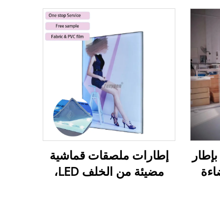
إطار
إطارات ملصقات قماشية
اءة
مضيئة من الخلف LED،
ئي،
صندوق إضاءة خارجي بدون
عروض
إطار، صندوق إضاءة SEG
مضاءة
خارجي، صناديق إعلانية