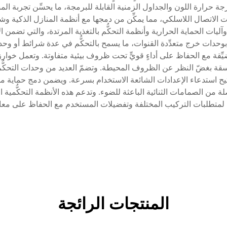
ة حرارة اللون والجداول الزمنية القابلة للبرمجة، ما يحسِّن تجربة ا
 اتصال متنوِّعةً تشمل DMX وPWM وخيارات الاتصال اللاسلكي، مما يمكِّن من دمجها مع أنظمة ال
 التيار وآليات الحماية الحرارية وأنظمة التحكُّم بالتغذية المرتدة، والتي تضمن
تسقة بغضّ النظر عن الظروف المحيطة. وتضمّ العديد من وحدات التحكُّ
تيح استدعاء الإعدادات الشائعة الاستخدام بسرعة. ويضمن دمج حماية م
ن الصمامات الثنائية الباعثة للضوء. وتدعم هذه الأنظمة التحكُّمية المت
ةً لمتطلبات التركيب المختلفة وتفضيلات المستخدم مع الحفاظ على معايير
المنتجات الرائجة