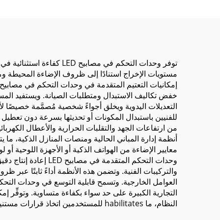
توفر وحدات التحكم في مصا
مستويات الإخراج استنادًا إلى ظروف الإضاءة المحيطة ومت
خفض تكاليف الاستبدال ومتطلبات الصيانة. ويستفيد المست
التعديلات اليدوية ويخلق أجواءً شخصية مُصمَّمة خصيصًا 
أنظمة إدارة المباني الحالية ومنصات المنازل الذكية، ما 
معايير الإضاءة من الهواتف الذكية أو الأجهزة اللوحية أ
والتركيبات الفنية. وتضمن هذه الأنظمة أداءً ثابتًا عبر 
النظام، ما habilitates للمستخدمين اتخاذ قرارات مستنيرة بشأن تحسين الاستخدام وتحديد المشكلات المحتملة في الصيانة قبل أن تتحول إلى مشكلات مكلفة.