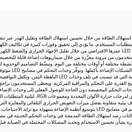
مضيء من الخلف
بيح LED كفاءة استثنائية في استهلاك الطاقة من خلال تحسين استهلاك الطاقة وتقليل الهدر
طلبات المستخدم، ما يؤدي إلى تحقيق وفورات كبيرة في تكاليف الكهرباء
إمكانيات التعتيم المتقدمة في وحدات التحكم في مصابيح LED عمرها الافتراضي من خلال تقليل الإجها
خدمون من مرونة معزَّزة من خلال سيناريوهات إضاءة قابلة للتخصيص ي
لأنشطة مختلفة أو أوقات مختلفة من اليوم. وتبسِّط التصاميم الوحدوية 
للفنيين باستبدال ا
من ارتفاعات الجهد والتقلبات الحرارية والأعطال الكهربائية التي ق
يتيح القدرة على التحكم والمراقبة المركزية. ويحظى المستخدمون براحة
و لوحات التحكم المخصصة دون الحاجة للوصول الفعلي إلى وحدات الإضاءة
وحدات التحكم المتقدمة في مصابيح LED إعادة إنتاج
ظروف بيئية متفاوتة بفضل ميزات التعويض الحراري التلقائي والمعايرة ا
العوامل الخارجية. وتسمح قابلية التوسع في وحدات التحكم في مصابيح LED بتوسيع أنظمة ا