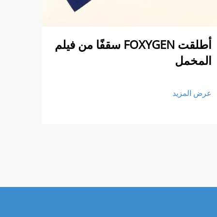
أطلقت FOXYGEN سقفًا من فيلم
الم
المخمل
عرض ا
عرض المزيد