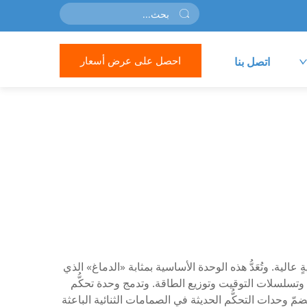
احصل على عرض أسعار
اتصل بنا
مَ لإدارة أنظمة الصمامات الثنائية الباعثة للضوء (LED) وتنظيمها بدقةٍ وموثوقيةٍ عالية. وتُعَدُّ هذه الوحدة الأساسية بمثابة «الدماغ» الذي
ة وتسلسلات التوقيت وتوزيع الطاقة. وتدمج وحدة تحكُّم
ضمّ وحدات التحكُّم الحديثة في الصمامات الثنائية الباعثة