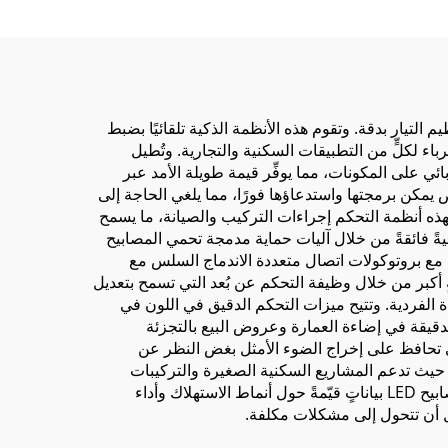
بـ LED، صندوق إضاءة Seg
مضيئة
 عبر تنظيم التيار بدقة. وتقوم هذه الأنظمة الذكية تلقائيًا بضبط
 لكلٍّ من التطبيقات السكنية والتجارية. وتُطيل
د الحراري والضغط الكهربائي على المكونات، مما يوفِّر قيمة طويلة الأمد عبر
مكن برمجتها واستدعاؤها فورًا، مما يلغي الحاجة إلى
لهذه أنظمة التحكم إجراءات التركيب والصيانة، ما يسمح
لمكونات أو تحديثها بسرعة دون تعطيل الشبكات الإضاءة بأكملها. وتوفِّر وحدات التحكم في مصابيح LED موثوقيةً فائقةً من خلال آليات حماية مدمجة تحمي المصابيح
د تتسبب في تلف وحدات LED الباهظة الثمن. وتكفل التوافقية مع بروتوكولات اتصال متعددة الاندماج السلس مع
ٍ أكبر من خلال وظيفة التحكم عن بُعد التي تسمح بتعديل
 الفردية. وتتيح ميزات التحكم الدقيق في اللون في
 دقيق لدرجات حرارة الألوان المحددة ومجموعات RGB، لتلبية المتطلبات الدقيقة في إضاءة العمارة وعروض البيع بالتجزئة
لتي تحافظ على إخراج الضوء الأمثل بغض النظر عن
لإضاءة بسهولة مع تزايد الاحتياجات، حيث تدعم المشاريع السكنية الصغيرة والتركيبات
التجارية الكبيرة على حد سواء بكفاءة متساوية. وتوفِّر إمكانات رصد استهلاك الطاقة المدمجة في وحدات التحكم الحديثة في مصابيح LED بياناتٍ قيّمةً حول أنماط الاستهلاك وأداء