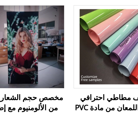
 مطاطي احترافي
مخصص حجم الشعار ب
عالي اللمعان من مادة PVC
من الألومنيوم مع إض
ول مخصصة وعينات
خلفية ليد، عرض دعا
مجانية
خلفية من القماش لل
التجارية، لوحة خلفية 