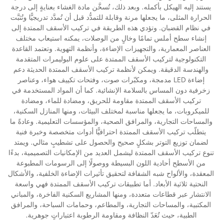
يستند إليه الهيكل بأكمله. وبعد ذلك، تُسخَّن مادة الغشاء بعنايةٍ إلى درجة
الحرارة المثلى، ما يجعلها مرنة وقابلة للتمدُّد قبل أن تُمدَّد تدريجيًّا وتُثبَّت
في نظام القضبان. وتؤدي هذه الطريقة في تركيب الأسقف الممتدة إلى
إنشاء سطح أملس تمامًا وخالٍ من الوصلات، يمكنه استيعاب مختلف
العناصر المعمارية، والتجهيزات الإضاءة، وأنظمة التهوية. وتعتمد القاعدة
التكنولوجية لتركيب الأسقف الممتدة على علوم البوليمرات المتقدمة
والهندسة الدقيقة. ويمكن لأنظمة تركيب الأسقف الممتدة الحديثة دعم
إضاءة LED مدمجة، ومكبّرات صوت، وفتحات تكييف هواء، وعناصر
زخرفية دون المساس بالسلامة الإنشائية. كما أن المواد المستخدمة في
تركيب الأسقف الممتدة مقاومة للحريق، ومضادة للماء، ومضادة
للميكروبات، ما يجعلها مناسبة لمختلف البيئات، ومنها المنازل السكنية،
والمساحات التجارية، والمرافق الصحية، والمؤسسات التعليمية. وعادةً ما
يتطلّب تركيب الأسقف الممتدة احترافيًّا أدوات متخصصة وخبرة فنية
لضمان توزيع التوتر بشكلٍ صحيح والحصول على تشطيبٍ مثالي. ويمتد
تنوع تركيب الأسقف الممتدة ليشمل العديد من الإمكانيات التصميمية، بدءًا
من الأسطح أحادية اللون البسيطة ووصولًا إلى الرسومات المطبوعة
المعقدة، والألواح شبه الشفافة لتحقيق تأثيرات الإضاءة الخلفية، والأشكال
النحتية ثلاثية الأبعاد. أما تطبيقات تركيب الأسقف الممتدة فهي واسعة
الانتشار عبر قطاعات متعددة، ومنها المشاريع السكنية الفاخرة، والمباني
المكتبية، والمساحات التجارية، والمطاعم، وحمامات السباحة، والمرافق
الطبية، حيث تُعَدّ النظافة ومقاومة الرطوبة اعتباراتٍ جوهرية.