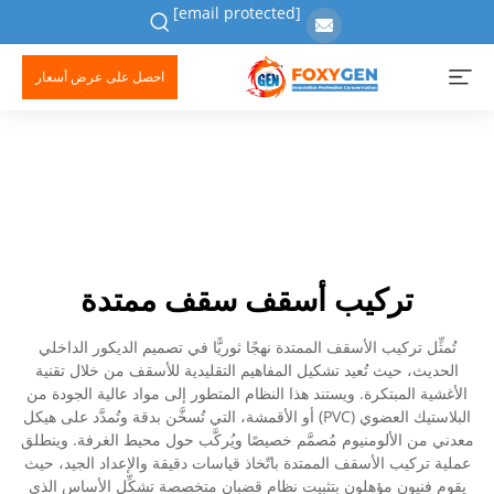
[email protected]
احصل على عرض أسعار
تركيب أسقف سقف ممتدة
تُمثِّل تركيب الأسقف الممتدة نهجًا ثوريًّا في تصميم الديكور الداخلي
الحديث، حيث تُعيد تشكيل المفاهيم التقليدية للأسقف من خلال تقنية
الأغشية المبتكرة. ويستند هذا النظام المتطور إلى مواد عالية الجودة من
البلاستيك العضوي (PVC) أو الأقمشة، التي تُسخَّن بدقة وتُمدَّد على هيكل
معدني من الألومنيوم مُصمَّم خصيصًا ويُركَّب حول محيط الغرفة. وينطلق
عملية تركيب الأسقف الممتدة باتّخاذ قياسات دقيقة والإعداد الجيد، حيث
يقوم فنيون مؤهلون بتثبيت نظام قضبان متخصصة تشكِّل الأساس الذي