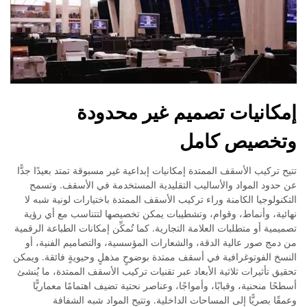
إمكانيات تصميم غير محدودة
وتخصيص كامل
تتيح تركيب الأسقف الممتدة إمكانيات إبداعية غير مسبوقة تمتد بعيدًا جدًّا
عن حدود المواد والأساليب التقليدية المستخدمة في الأسقف. وتسمح
التكنولوجيا الكامنة وراء تركيب الأسقف الممتدة باختيارات لونية شبه لا
نهائية، وأنماط، وقوام، وتشطيبات يمكن تخصيصها لتتناسب مع أي رؤية
تصميمية أو متطلبات العلامة التجارية. كما تُمكِّن إمكانات الطباعة الرقمية
من دمج صور عالية الدقة، والشعارات المؤسسية، والتصاميم الفنية، أو
النسخ الفوتوغرافية في أسقف ممتدة بوضوحٍ مذهلٍ وحيويةٍ فائقة. ويمكن
تحقيق تأثيرات ثلاثية الأبعاد عبر تقنيات تركيب الأسقف الممتدة، ما يُنشئ
أسطحًا منحنية، وقبابًا، وأمواجًا، وعناصر نحتية تضيف اهتمامًا معماريًّا
وعمقًا بصريًّا إلى المساحات الداخلية. وتتيح المواد شبه الشفافة