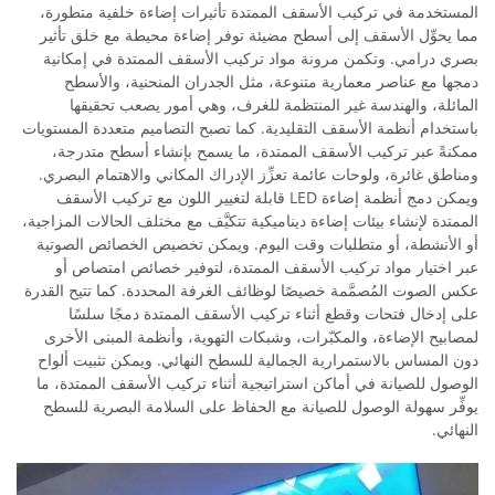
المستخدمة في تركيب الأسقف الممتدة تأثيرات إضاءة خلفية متطورة،
مما يحوِّل الأسقف إلى أسطح مضيئة توفر إضاءة محيطة مع خلق تأثير
بصري درامي. وتكمن مرونة مواد تركيب الأسقف الممتدة في إمكانية
دمجها مع عناصر معمارية متنوعة، مثل الجدران المنحنية، والأسطح
المائلة، والهندسة غير المنتظمة للغرف، وهي أمور يصعب تحقيقها
باستخدام أنظمة الأسقف التقليدية. كما تصبح التصاميم متعددة المستويات
ممكنةً عبر تركيب الأسقف الممتدة، ما يسمح بإنشاء أسطح متدرجة،
ومناطق غائرة، ولوحات عائمة تعزِّز الإدراك المكاني والاهتمام البصري.
ويمكن دمج أنظمة إضاءة LED قابلة لتغيير اللون مع تركيب الأسقف
الممتدة لإنشاء بيئات إضاءة ديناميكية تتكيَّف مع مختلف الحالات المزاجية،
أو الأنشطة، أو متطلبات وقت اليوم. ويمكن تخصيص الخصائص الصوتية
عبر اختيار مواد تركيب الأسقف الممتدة، لتوفير خصائص امتصاص أو
عكس الصوت المُصمَّمة خصيصًا لوظائف الغرفة المحددة. كما تتيح القدرة
على إدخال فتحات وقطع أثناء تركيب الأسقف الممتدة دمجًا سلسًا
لمصابيح الإضاءة، والمكبّرات، وشبكات التهوية، وأنظمة المبنى الأخرى
دون المساس بالاستمرارية الجمالية للسطح النهائي. ويمكن تثبيت ألواح
الوصول للصيانة في أماكن استراتيجية أثناء تركيب الأسقف الممتدة، ما
يوفِّر سهولة الوصول للصيانة مع الحفاظ على السلامة البصرية للسطح
النهائي.