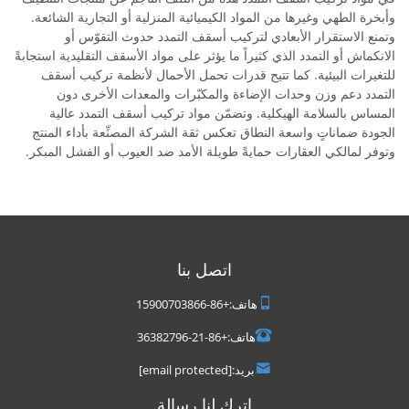
وأبخرة الطهي وغيرها من المواد الكيميائية المنزلية أو التجارية الشائعة.
وتمنع الاستقرار الأبعادي لتركيب أسقف التمدد حدوث التقوّس أو
الانكماش أو التمدد الذي كثيراً ما يؤثر على مواد الأسقف التقليدية استجابةً
للتغيرات البيئية. كما تتيح قدرات تحمل الأحمال لأنظمة تركيب أسقف
التمدد دعم وزن وحدات الإضاءة والمكبّرات والمعدات الأخرى دون
المساس بالسلامة الهيكلية. وتضمّن مواد تركيب أسقف التمدد عالية
الجودة ضماناتٍ واسعة النطاق تعكس ثقة الشركة المصنِّعة بأداء المنتج
وتوفر لمالكي العقارات حمايةً طويلة الأمد ضد العيوب أو الفشل المبكر.
اتصل بنا
هاتف:
+86-15900703866
هاتف:
+86-21-36382796
بريد:
[email protected]
اترك لنا رسالة