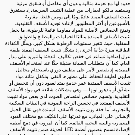
حدود لها مع نعومة مثالية وبدون أي مفاصل أو شقوق مرئية.
ويستفيد مالكو العقارات من عملية التثبيت السريعة، إذ يستغرق
تثبيت السقف الممتد عادةً يومًا إلى يومين فقط، مقارنةً
بالأسبوعين أو أكثر المطلوبين لإعادة تجديد الأسقف التقليدية.
وتمنح الخصائص الأصلية للمواد مقاومةً فائقةً للرطوبة، ما يجعل
تثبيت الأسقف الممتدة مثاليًا للحمامات والمطابخ والطوابق
السفلية، حيث تتغير مستويات الرطوبة بشكل كبير. ويمثّل الكفاءة
الطاقية ميزةً جذّابةً أخرى، إذ يشكّل تثبيت السقف الممتد طبقة
عزل إضافية تساعد في خفض تكاليف التدفئة والتبريد على مدار
العام. كما أن متطلبات الصيانة ضئيلة جدًّا عند استخدام الأسقف
الممتدة، إذ يقتصر الأمر على تنظيف دوري باستخدام محاليل
صابون لطيفة للحفاظ على مظهرها النقي. وتكفل متانة مواد
تثبيت الأسقف الممتدة عمر خدمةٍ يمتد لعقود دون أن تنخفض أو
تتشقّق أو يتدهور لونها — وهي مشكلات شائعة في مواد الأسقف
التقليدية. وتسهم خصائص امتصاص الصوت لدى بعض مواد تثبيت
الأسقف الممتدة في تحسين الراحة الصوتية في البيئات السكنية
والتجارية. أما خفة وزن تثبيت الأسقف الممتدة فهي تقلل الحمل
الإنشائي على المباني، مع قدرتها على التكيّف مع مختلف القيود
المعمارية والبنية التحتية القائمة. كما أن المرونة في دمج أنظمة
الإضاءة تسمح بتضمين أنظمة LED الحديثة ضمن تثبيت الأسقف