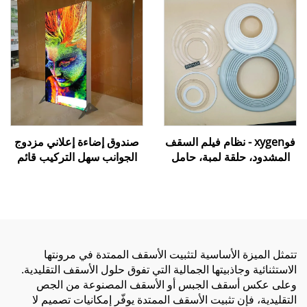
فوxygen - نظام فيلم السقف
صندوق إضاءة إعلاني مزدوج
المشدود، حلقة لمبة، حامل
الجوانب سهل التركيب قائم
لمبة يستخدم للأضواء السفلية
بذاته - إطار من الألومنيوم،
أو الإنارة المركّزة
صندوق إضاءة من قماش
SEG للعرض التجاري
تتمثل الميزة الأساسية لتثبيت الأسقف الممتدة في مرونتها
الاستثنائية وجاذبيتها الجمالية التي تفوق حلول الأسقف التقليدية.
وعلى عكس أسقف الجبس أو الأسقف المصنوعة من الجص
التقليدية، فإن تثبيت الأسقف الممتدة يوفّر إمكانيات تصميم لا