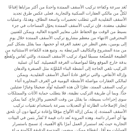
تُعَد سرعة وكفاءة تركيب الأسقف الممتدة واحدةً من أكثر مزاياها إقناعًا
لكلٍّ من مالكي العقارات السكنية والتجارية. فعلى عكس طرق تجديد
الأسقف التقليدية التي تتطلب تحضيرات واسعة النطاق، وهدمًا، وعمليات
تنظيف معقدة، فإن تركيب الأسقف الممتدة يحوّل المساحات في جزء
بسيط من الوقت مع الحفاظ على معايير الجودة العالية. ويمكن للفنيين
المحترفين الانتهاء من معظم مشاريع تركيب الأسقف الممتدة خلال يومٍ
إلى يومين، بغض النظر عن تعقيد الغرفة أو حجمها، مما يقلل بشكل كبير
من مدة المشروع والتكاليف المرتبطة به. وتنبع هذه الكفاءة الاستثنائية من
الطبيعة المُصنَّعة مسبقًا لمواد تركيب الأسقف الممتدة، والتي تُقاس وتُقطَّع
بدقة خارج الموقع وفقًا لمواصفات الغرفة التفصيلية. كما أن عملية
التركيب تلغي الحاجة إلى أنشطة البناء المُلوِّثة مثل الصنفرة والدهان
وإزالة الأنقاض، والتي ترافق عادةً أعمال الأسقف التقليدية. ويمكن
لمالكي العقارات مواصلة الأنشطة اليومية في الغرف المجاورة أثناء
تركيب السقف الممتد، نظرًا لأن هذه العملية تُولِّد ضجيجًا وغبارًا ضئيلين
جدًّا. وبما أن طريقة التركيب نظيفة، فلا يتطلب حماية الأثاث والممتلكات
سوى إجراءات بسيطة، ما يقلل من وقت التحضير والإزعاج. كما يمكن
إنجاز الإصلاحات الطارئة أو التعديلات بسرعة باستخدام تقنيات تركيب
الأسقف الممتدة، إذ يمكن إزالة الألواح مؤقتًا وإعادة تركيبها دون أن تلحق
بها أي أضرار دائمة. وهذه المرونة تُعد ذات قيمة لا تُقدَّر بثمن في البيئات
التجارية حيث يُعد استمرار العمل أمرًا بالغ الأهمية، إذ تسمح باستمرار
العمليات مع أقل انقطاع ممكن. ويضمن الهندسة الدقيقة الكامنة وراء