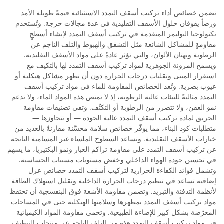
تضمن خصائص أداء تركيب أسقف التمدد الاستثنائية قيمةً طويلة الأمد
ورضاً يفوقان حلول الأسقف التقليدية في عدة مجالات حرجة. وتُستخدم
تكنولوجيا البوليمر المتقدمة في تركيب أسقف التمدد لإنشاء أسطحٍ
مقاومةٍ للمشاكل الشائعة مثل التشقق والهبوط والتلف الناجم عن
الرطوبة وبهتان الألوان، والتي تؤثر عادةً على مواد الأسقف التقليدية.
ويسمح المرونة الجوهرية لمواد تركيب أسقف التمدد لها بالتكيف مع
استقرار المبنى وتقلبات درجات الحرارة دون أن تظهر مشاكل هيكلية أو
عيوب بصرية. وتُعد الخصائص المقاومة للماء في مواد تركيب أسقف
التمدد مثاليةً للبيئات عالية الرطوبة، إذ لا تمتص هذه المواد الماء، ولا تدعم
نمو العفن، ولا تتضرر من الرطوبة أو التكثّف. وتفي تصنيفات مقاومة
الحريق لمادة تركيب أسقف التمدد عالية الجودة — أو تتجاوزها —
متطلبات كود البناء، مما يوفّر خصائص سلامة محسَّنة مقارنةً بالعديد من
خيارات الأسقف التقليدية. وتساعد السطوح الملساء غير المسامية الناتجة
عن تركيب أسقف التمدد على مقاومة تراكم الغبار ونمو البكتيريا، ما يسهم
في تحسين جودة الهواء الداخلي وخفض مستويات مسببات الحساسية.
وتشمل فوائد الكفاءة الحرارية لتركيب أسقف التمدد خصائص عزل
إضافية تساعد في تنظيم درجات الحرارة الداخلية وتقليل استهلاك الطاقة
لأنظمة التدفئة والتبريد. وتضمن مقاومة الأشعة فوق البنفسجية أن تحتفظ
مواد تركيب أسقف التمدد بمظهرها وسلامتها الهيكلية حتى في المساحات
المعرّضة بشكل كبير للإضاءة الطبيعية. وتحمي مقاومة المواد الكيميائية
في مواد تركيب أسقف التمدد هذه من التلف الناجم عن منتجات التنظيف