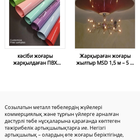
шпатель, орнату
түрде баспаға арналған,
құралдары, шпатель
ақ түсті, жарық өткізгіш
созылғыш таван
мембранасы
кәсіби жоғары
Жарқыраған жоғары
жарқылдаған ПВХ
жылтыр MSD 1,5 м – 5 м
созылатын төбе |
жылтыр таван пленкасы,
Таңдаулы шешімдер
ПВХ лакты фольга
және тегін үлгілер
Созылатын металл төбелердің жүйелері
коммерциялық және тұрғын үйлерге арналған
дәстүрлі төбе нұсқаларына қарағанда көптеген
тәжірибелік артықшылықтарға ие. Негізгі
артықшылық – олардың өте жоғары беріктігінде,