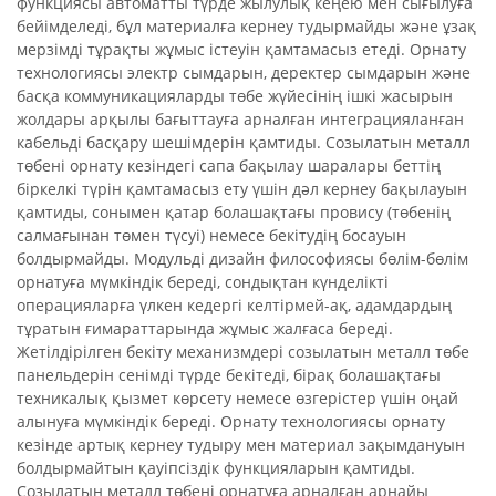
функциясы автоматты түрде жылулық кеңею мен сығылуға
бейімделеді, бұл материалға кернеу тудырмайды және ұзақ
мерзімді тұрақты жұмыс істеуін қамтамасыз етеді. Орнату
технологиясы электр сымдарын, деректер сымдарын және
басқа коммуникацияларды төбе жүйесінің ішкі жасырын
жолдары арқылы бағыттауға арналған интеграцияланған
кабельді басқару шешімдерін қамтиды. Созылатын металл
төбені орнату кезіндегі сапа бақылау шаралары беттің
біркелкі түрін қамтамасыз ету үшін дәл кернеу бақылауын
қамтиды, сонымен қатар болашақтағы провису (төбенің
салмағынан төмен түсуі) немесе бекітудің босауын
болдырмайды. Модульді дизайн философиясы бөлім-бөлім
орнатуға мүмкіндік береді, сондықтан күнделікті
операцияларға үлкен кедергі келтірмей-ақ, адамдардың
тұратын ғимараттарында жұмыс жалғаса береді.
Жетілдірілген бекіту механизмдері созылатын металл төбе
панельдерін сенімді түрде бекітеді, бірақ болашақтағы
техникалық қызмет көрсету немесе өзгерістер үшін оңай
алынуға мүмкіндік береді. Орнату технологиясы орнату
кезінде артық кернеу тудыру мен материал зақымдануын
болдырмайтын қауіпсіздік функцияларын қамтиды.
Созылатын металл төбені орнатуға арналған арнайы