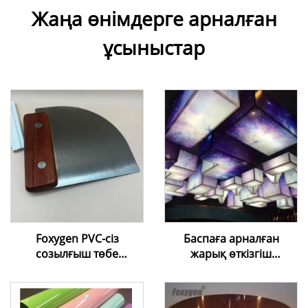
Жаңа өнімдерге арналған
ұсыныстар
Foxygen PVC-сіз
Баспаға арналған
созылғыш төбе
жарық өткізгіш
пленкасы, Harppon суық
созылғыш таван ПВХ
орнату
пленкасы — UV/inkjet
ыңғайландырғыштары,
баспасы үшін сандық