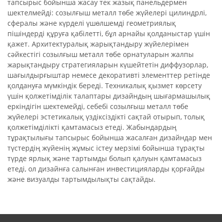
тапсырыс бойынша жасау тек жазық панельдермен
шектелмейді: созылғыш металл төбе жүйелері цилиндрлі,
сфералы және күрделі үшөлшемді геометриялық
пішіндерді құруға қабілетті, бұл арнайы қолданыстар үшін
қажет. Архитектуралық жарықтандыру жүйелерімен
сәйкестігі созылғыш металл төбе орнатуларын жалпы
жарықтандыру стратегияларын күшейтетін диффузорлар,
шағылдырғыштар немесе декоративті элементтер ретінде
қолдануға мүмкіндік береді. Техникалық қызмет көрсету
үшін қолжетімділік талаптары дизайндың шығармашылық
еркіндігін шектемейді, себебі созылғыш металл төбе
жүйелері эстетикалық үздіксіздікті сақтай отырып, толық
қолжетімділікті қамтамасыз етеді. Жабындардың
тұрақтылығы тапсырыс бойынша жасалған дизайндар мен
түстердің жүйенің жұмыс істеу мерзімі бойынша тұрақты
түрде ярлық және тартымды болып қалуын қамтамасыз
етеді, ол дизайнға салынған инвестицияларды қорғайды
және визуалды тартымдылықты сақтайды.