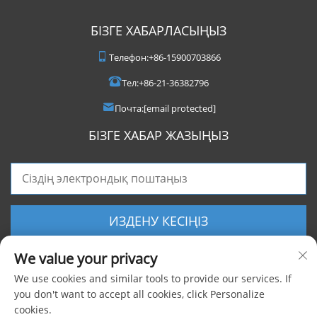
БІЗГЕ ХАБАРЛАСЫҢЫЗ
Телефон:
+86-15900703866
Тел:
+86-21-36382796
Почта:
[email protected]
БІЗГЕ ХАБАР ЖАЗЫҢЫЗ
ИЗДЕНУ КЕСІҢІЗ
We value your privacy
We use cookies and similar tools to provide our services. If
you don't want to accept all cookies, click Personalize
cookies.
Барлық құқықтар сақталған © 2025 Shanghai Foxygen Industrial Co., Ltd.