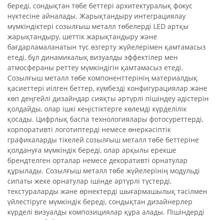
береді, сондықтан төбе беттері архитектуралық фокус
нүктесіне айналады. Жарықтандыру интеграциялау
мүмкіндіктері созылғыш металл төбелерді LED артқы
жарықтандыру, шеттік жарықтандыру және
бағдарламаланатын түс өзгерту жүйелерімен қамтамасыз
етеді, бұл динамикалық визуалды эффектілер мен
атмосфераны реттеу мүмкіндігін қамтамасыз етеді.
Созылғыш металл төбе компоненттерінің материалдық
қасиеттері иілген беттер, күмбезді конфигурациялар және
көп деңгейлі дизайндар сияқты әртүрлі пішіндеу әдістерін
қолдайды, олар ішкі кеңістіктерге көлемді күрделілік
қосады. Цифрлық баспа технологиялары фотосуреттерді,
корпоративті логотиптерді немесе өнеркәсіптік
графикаларды тікелей созылғыш металл төбе беттеріне
қолдануға мүмкіндік береді, олар арқылы ерекше
брендтелген орталар немесе декоративті орнатулар
құрылады. Созылғыш металл төбе жүйелерінің модульді
сипаты жеке орнатулар ішінде әртүрлі түстерді,
текстураларды және өрнектерді шығармашылық тәсілмен
үйлестіруге мүмкіндік береді, сондықтан дизайнерлер
күрделі визуалды композициялар құра алады. Пішіндерді