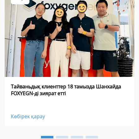
Тайваньдық клиенттер 18 тамызда Шанхайда
FOXYEGN-ді зиярат етті
Көбірек қарау