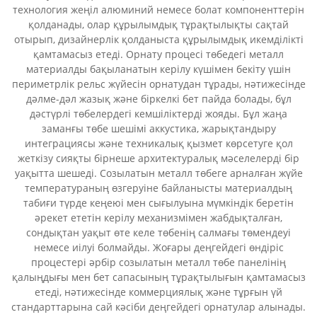
технология жеңіл алюминий немесе болат компоненттерін
қолданады, олар құрылымдық тұрақтылықты сақтай
отырып, дизайнерлік қолданыста құрылымдық икемділікті
қамтамасыз етеді. Орнату процесі төбедегі металл
материалды бақыланатын керілу күшімен бекіту үшін
периметрлік рельс жүйесін орнатудан тұрады, нәтижесінде
дәлме-дәл жазық және біркелкі бет пайда болады, бұл
дәстүрлі төбелердегі кемшіліктерді жояды. Бұл жаңа
заманғы төбе шешімі аккустика, жарықтандыру
интеграциясы және техникалық қызмет көрсетуге қол
жеткізу сияқты бірнеше архитектуралық мәселелерді бір
уақытта шешеді. Созылатын металл төбеге арналған жүйе
температураның өзгеруіне байланысты материалдың
табиғи түрде кеңеюі мен сығылуына мүмкіндік беретін
әрекет ететін керілу механизмімен жабдықталған,
сондықтан уақыт өте келе төбенің салмағы төмендеуі
немесе иілуі болмайды. Жоғары деңгейдегі өндіріс
процестері әрбір созылатын металл төбе панелінің
қалыңдығы мен бет сапасының тұрақтылығын қамтамасыз
етеді, нәтижесінде коммерциялық және тұрғын үй
стандарттарына сай кәсіби деңгейдегі орнатулар алынады.