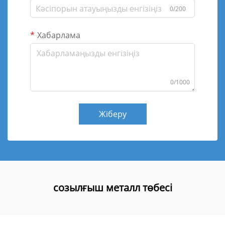
0/200
Хабарлама
0/1000
Жіберу
созылғыш металл төбесі