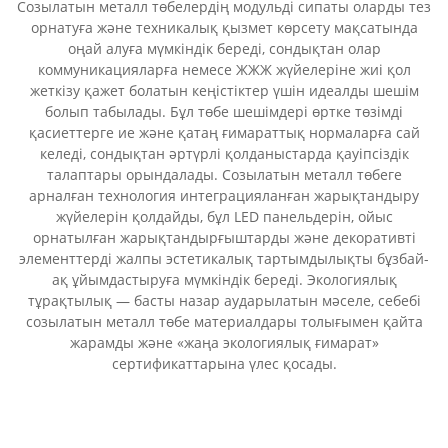
Созылатын металл төбелердің модульді сипаты оларды тез
орнатуға және техникалық қызмет көрсету мақсатында
оңай алуға мүмкіндік береді, сондықтан олар
коммуникацияларға немесе ЖЖЖ жүйелеріне жиі қол
жеткізу қажет болатын кеңістіктер үшін идеалды шешім
болып табылады. Бұл төбе шешімдері өртке төзімді
қасиеттерге ие және қатаң ғимараттық нормаларға сай
келеді, сондықтан әртүрлі қолданыстарда қауіпсіздік
талаптары орындалады. Созылатын металл төбеге
арналған технология интеграцияланған жарықтандыру
жүйелерін қолдайды, бұл LED панельдерін, ойыс
орнатылған жарықтандырғыштарды және декоративті
элементтерді жалпы эстетикалық тартымдылықты бұзбай-
ақ ұйымдастыруға мүмкіндік береді. Экологиялық
тұрақтылық — басты назар аударылатын мәселе, себебі
созылатын металл төбе материалдары толығымен қайта
жарамды және «жаңа экологиялық ғимарат»
сертификаттарына үлес қосады.