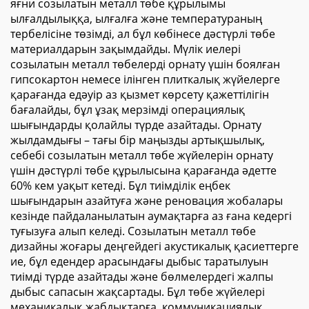
яғни созылатын металл төбе құрылымы
ылғалдылыққа, ылғалға және температураның
тербелісіне төзімді, ал бұл көбінесе дәстүрлі төбе
материалдарын зақымдайды. Мүлік иелері
созылатын металл төбелерді орнату үшін боялған
гипсокартон немесе ілінген плиткалық жүйелерге
қарағанда едәуір аз қызмет көрсету қажеттілігін
бағалайды, бұл ұзақ мерзімді операциялық
шығындарды қолайлы түрде азайтады. Орнату
жылдамдығы – тағы бір маңызды артықшылық,
себебі созылатын металл төбе жүйелерін орнату
үшін дәстүрлі төбе құрылысына қарағанда әдетте
60% кем уақыт кетеді. Бұл тиімділік еңбек
шығындарын азайтуға және реновация жобалары
кезінде пайдаланылатын аумақтарға аз ғана кедергі
туғызуға алып келеді. Созылатын металл төбе
дизайны жоғары деңгейдегі акустикалық қасиеттерге
ие, бұл едендер арасындағы дыбыс таратылуын
тиімді түрде азайтады және бөлмелердегі жалпы
дыбыс сапасын жақсартады. Бұл төбе жүйелері
механикалық жабдықтарға, коммуникациялық