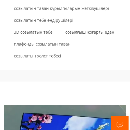
созылатын таван құрылғыларын жеткізушілері
созылатын төбе өндірушілері
3D созылатын төбе
созылғыш жоғарғы еден
плафонды созылатын таван
созылатын холст төбесі