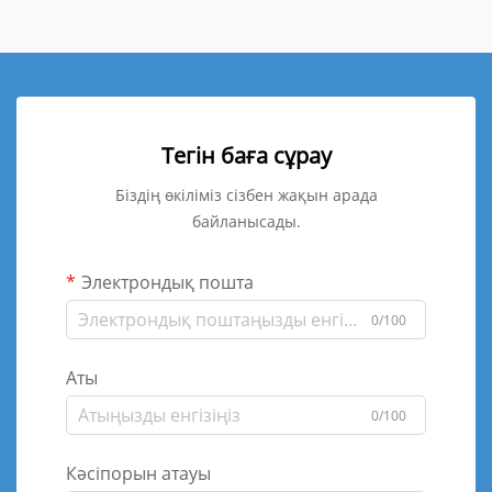
Тегін баға сұрау
Біздің өкіліміз сізбен жақын арада
байланысады.
Электрондық пошта
0/100
Аты
0/100
Кәсіпорын атауы