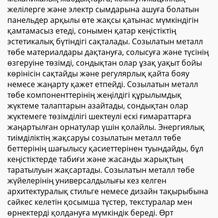
желілерге және электр сымдарына ашуға болатын
панельдер арқылы өте жақсы қатынас мүмкіндігін
қамтамасыз етеді, сонымен қатар кеңістіктің
эстетикалық бүтіндігі сақталады. Созылатын металл
төбе материалдары дақтануға, солысуға және түсінің
өзгеруіне төзімді, сондықтан олар ұзақ уақыт бойы
көрінісін сақтайды және регулярлық қайта бояу
немесе жаңарту қажет етпейді. Созылатын металл
төбе компоненттерінің жеңілдігі құрылымдық
жүктеме талаптарын азайтады, сондықтан олар
жүктемеге төзімділігі шектеулі ескі ғимараттарға
жаңартылған орнатулар үшін қолайлы. Энергиялық
тиімділіктің жақсаруы созылатын металл төбе
беттерінің шағылысу қасиеттерінен туындайды, бұл
кеңістіктерде табиғи және жасанды жарықтың
таратылуын жақсартады. Созылатын металл төбе
жүйелерінің универсалдылығы кез келген
архитектуралық стильге немесе дизайн тақырыбына
сәйкес келетін қосымша түстер, текстуралар мен
өрнектерді қолдануға мүмкіндік береді. Өрт