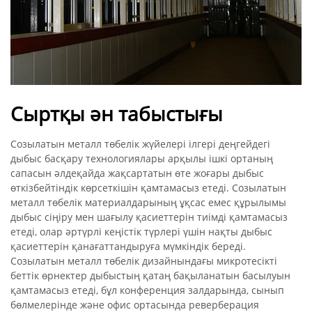
Сыртқы ән табыстығы
Созылатын металл төбелік жүйелері ілгері деңгейдегі
дыбыс басқару технологиялары арқылы ішкі ортаның
сапасын әлдеқайда жақсартатын өте жоғары дыбыс
өткізбейтіндік көрсеткішін қамтамасыз етеді. Созылатын
металл төбелік материалдарының ұқсас емес құрылымы
дыбыс сіңіру мен шағылу қасиеттерін тиімді қамтамасыз
етеді, олар әртүрлі кеңістік түрлері үшін нақты дыбыс
қасиеттерін қанағаттандыруға мүмкіндік береді.
Созылатын металл төбелік дизайнындағы микротесікті
беттік өрнектер дыбыстың қатаң бақыланатын басылуын
қамтамасыз етеді, бұл конференция залдарында, сынып
бөлмелерінде және офис ортасында реверберация