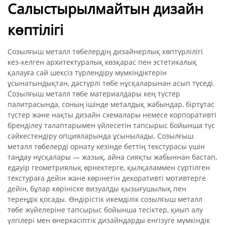
Салыстырылмайтын дизайн
көптілігі
Созылғыш металл төбелердің дизайнерлық көптүрлілігі
кез-келген архитектуралық көзқарас пен эстетикалық
қалауға сай шексіз түрлендіру мүмкіндіктерін
ұсынатындықтан, дәстүрлі төбе нұсқаларынан асып түседі.
Созылғыш металл төбе материалдары кең түстер
палитрасында, соның ішінде металдық жабындар, біртұтас
түстер және нақты дизайн схемалары немесе корпоративті
бренділеу талаптарымен үйлесетін тапсырыс бойынша түс
сәйкестендіру опцияларында ұсынылады. Созылғыш
металл төбелерді орнату кезінде беттің текстурасы үшін
таңдау нұсқалары — жазық, айна сияқты жабыннан бастап,
едәуір геометриялық өрнектерге, қылқаламмен сүртілген
текстураға дейін және көрінетін декоративті мотивтерге
дейін, бұлар көрініске визуалды қызығушылық пен
тереңдік қосады. Өндірістік икемділік созылғыш металл
төбе жүйелеріне тапсырыс бойынша тесіктер, қиып алу
үлгілері мен өнеркәсіптік дизайндарды енгізуге мүмкіндік