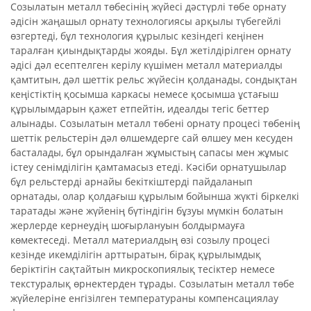
Созылатын металл төбесінің жүйесі дәстүрлі төбе орнату
әдісін жаңашыл орнату технологиясы арқылы түбегейлі
өзгертеді, бұл технология құрылыс кезіндегі кеңінен
таралған қиындықтарды жояды. Бұл жетілдірілген орнату
әдісі дәл есептелген керілу күшімен металл материалды
қамтитын, дәл шеттік рельс жүйесін қолданады, сондықтан
кеңістіктің қосымша каркасы немесе қосымша ұстағыш
құрылымдарын қажет етпейтін, идеалды тегіс беттер
алынады. Созылатын металл төбені орнату процесі төбенің
шеттік рельстерін дәл өлшемдерге сай өлшеу мен кесуден
басталады, бұл орындалған жұмыстың сапасы мен жұмыс
істеу сенімділігін қамтамасыз етеді. Кәсіби орнатушылар
бұл рельстерді арнайы бекіткіштерді пайдаланып
орнатады, олар қолдағыш құрылым бойынша жүкті біркелкі
таратады және жүйенің бүтіндігін бұзуы мүмкін болатын
жерлерде кернеудің шоғырлануын болдырмауға
көмектеседі. Металл материалдың өзі созылу процесі
кезінде икемділігін арттыратын, бірақ құрылымдық
беріктігін сақтайтын микроскопиялық тесіктер немесе
текстуралық өрнектерден тұрады. Созылатын металл төбе
жүйелеріне енгізілген температураны компенсациялау