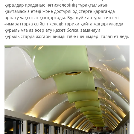
құралдар қолданыс нәтижелерінің тұрақтылығын
қамтамасыз етеді және дәстүрлі әдістерге қарағанда
орнату уақытын қысқартады. Бұл жүйе әртүрлі типтегі
ғимараттарға сыйып келеді: тарихи қайта жаңартуларда
құрылымға аз әсер ету қажет болса, заманауи
құрылыстарда жоғары өнімді төбе шешімдері талап етіледі.