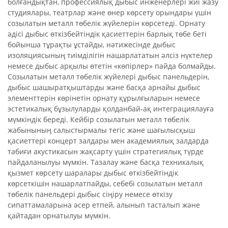
болғандықтан, профессиялық дыбыс инженерлері жиі жазу
студиялары, театрлар және өнер көрсету орындары үшін
созылатын металл төбелік жүйелерін көрсетеді. Орнату
әдісі дыбыс өткізбейтіндік қасиеттерін барлық төбе беті
бойынша тұрақты ұстайды, нәтижесінде дыбыс
изоляциясының тиімділігін нашарлататын әлсіз нүктелер
немесе дыбыс арқылы өтетін «көпірлер» пайда болмайды.
Созылатын металл төбелік жүйелері дыбыс панельдерін,
дыбыс шашыратқыштарды және басқа арнайы дыбыс
элементтерін көрінетін орнату құрылғыларын немесе
эстетикалық бұзылуларды қолданбай-ақ интеграциялауға
мүмкіндік береді. Кейбір созылатын металл төбелік
жабынының салыстырмалы тегіс және шағылысқыш
қасиеттері концерт залдары мен академиялық залдарда
табиғи акустикасын жақсарту үшін стратегиялық түрде
пайдаланылуы мүмкін. Тазалау және басқа техникалық
қызмет көрсету шаралары дыбыс өткізбейтіндік
көрсеткішін нашарлатпайды, себебі созылатын металл
төбелік панельдері дыбыс сіңіру немесе өткізу
сипаттамаларына әсер етпей, алынып тасталып және
қайтадан орнатылуы мүмкін.