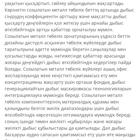
уақытын қысқартып, сөйлеу айқындығын жақсартады.
Көрінетін созылатын металл төбелік беттің артында дыбыс
сіңірудің коэффициентін арттыру және мақсатты дыбыс
қысқарту деңгейлерін қол жеткізу үшін арнайы дыбыс
өткізбейтіндік артқы қабаттар орнатылуы мүмкін.
Созылатын металл төбелік орнатуларының үздіксіз беттік
дизайны дәстүрлі асқынған төбелік жүйелерде дыбыс
таратылуына әдетте мүмкіндік беретін саңылаулар мен
қосылыстарды жояды, нәтижесінде қабаттар арасында
жоғары деңгейдегі дыбыс өткізбейтіндік кедергілер пайда
болады. Созылатын металл төбелік жүйелері ашық офис
жоспарлауында жеке кеңістікті қамтамасыз ету мен
концентрацияны жақсарту үшін орташа фондық дыбыс
генерациялайтын дыбыс маскировкасы технологияларын
интеграциялауға мүмкіндік береді. Созылатын металл
төбелік компоненттерінің материалдық құрамы мен
қалыңдығы белгілі жиілік диапазондары үшін дыбыс
өткізбейтіндік көрсеткішін оптималдауға мүмкіндік береді,
соның ішінде төмен жиілікті «құбырлау» және жоғары
жиілікті дыбыс құбылыстары да қамтылады. Дәл дыбыс
басқаруы аудио сапасын қамтамасыз ету үшін өте маңызды