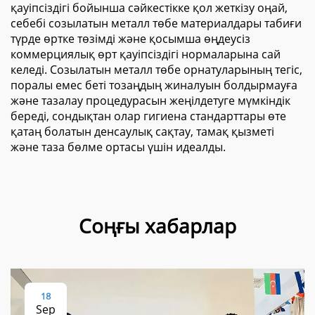
қауіпсіздігі бойынша сәйкестікке қол жеткізу оңай,
себебі созылатын металл төбе материалдары табиғи
түрде өртке төзімді және қосымша өңдеусіз
коммерциялық өрт қауіпсіздігі нормаларына сай
келеді. Созылатын металл төбе орнатуларының тегіс,
поралы емес беті тозаңдың жиналуын болдырмауға
және тазалау процедурасын жеңілдетуге мүмкіндік
береді, сондықтан олар гигиена стандарттары өте
қатаң болатын денсаулық сақтау, тамақ қызметі
және таза бөлме ортасы үшін идеалды.
Соңғы хабарлар
18
Sep