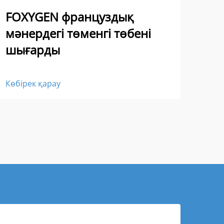
FOXYGEN француздық
10
мәнердегі төменгі төбені
жіб
шығарды
Көбі
Көбірек қарау