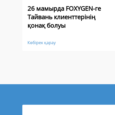
26 мамырда FOXYGEN-ге
Тайвань клиенттерінің
қонақ болуы
Көбірек қарау