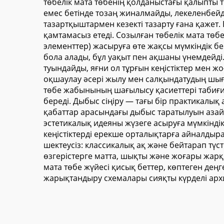
төбелік мата төбенің қолданыстағы қалыпты 
емес бетінде тозаң жиналмайды, лекеленбей
тазартқыштармен кезекті тазарту ғана қажет.
қамтамасыз етеді. Созылған төбелік мата төбе
элементтер) жасыруға өте жақсы мүмкіндік бе
бола алады, бұл уақыт пен ақшаны үнемдейді
туындайды, яғни ол тұрғын кеңістіктер мен 
оқшаулау әсері жылу мен салқындатудың шығ
төбе жабынының шағылысу қасиеттері табиғи
береді. Дыбыс сіңіру — тағы бір практикалық
қабаттар арасындағы дыбыс таратылуын азайтад
эстетикалық идеяны жүзеге асыруға мүмкінд
кеңістіктерді ерекше орталықтарға айналдыр
шектеусіз: классикалық ақ және бейтарап түст
өзгерістерге матта, шықты және жоғары жарқы
мата төбе жүйесі қисық беттер, көптеген де
жарықтандыру схемалары сияқты күрделі арх