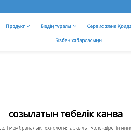
Продукт
Біздің туралы
Сервис және Қолд
Бізбен хабарласыңы
созылатын төбелік канва
 күрделі мембраналық технология арқылы түрлендіретін ин