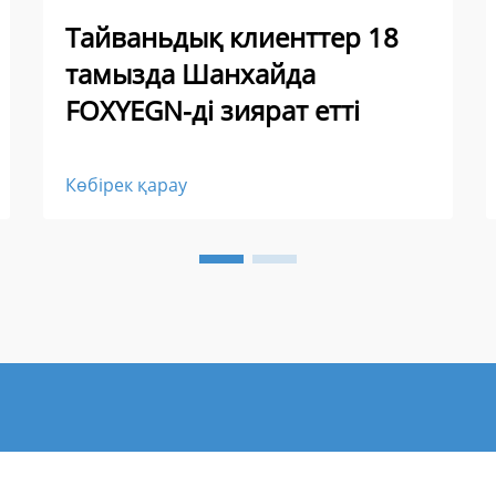
Тайваньдық клиенттер 18
тамызда Шанхайда
FOXYEGN-ді зиярат етті
Көбірек қарау