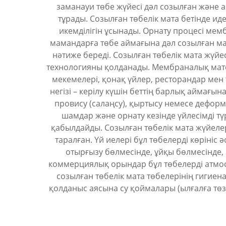
заманауи төбе жүйесі дәл созылған және
тұрады. Созылған төбелік мата бетінде иде
икемділігін ұсынады. Орнату процесі мем
мамандарға төбе аймағына дәл созылған мата
нәтиже береді. Созылған төбелік мата жүйе
технологияны қолданады. Мембраналық мате
мекемелері, қонақ үйлер, ресторандар мен
негізі – керілу күшін беттің барлық аймағы
провису (салаңсу), қыртысу немесе дефор
шамдар және орнату кезінде үйлесімді т
қабылдайды. Созылған төбелік мата жүйеле
таралған. Үй иелері бұл төбелерді көріні
отырғызу бөлмесінде, ұйқы бөлмесінде,
коммерциялық орындар бұл төбелерді атмосф
созылған төбелік мата төбелерінің гигиен
қолданыс аясына су қоймалары (ылғалға төз