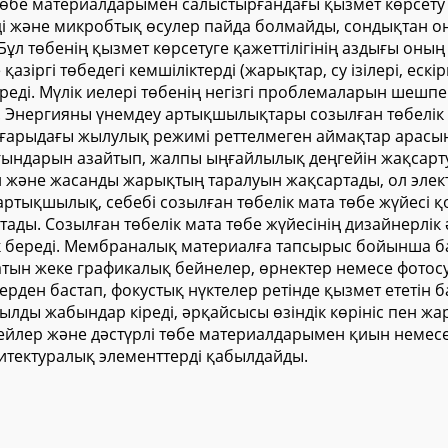
төбе материалдарымен салыстырғандағы қызмет көрсету т
ді және микробтық өсулер пайда болмайды, сондықтан 
 Бұл төбенің қызмет көрсетуге қажеттілігінің аздығы он
 қазіргі төбедегі кемшіліктерді (жарықтар, су ізілері, е
реді. Мүлік иелері төбенің негізгі проблемаларын шешп
. Энергияны үнемдеу артықшылықтары созылған төбелік 
жоғарыдағы жылулық режимі реттелмеген аймақтар арасы
ындарын азайтып, жалпы ыңғайлылық деңгейін жақсартуы
 және жасанды жарықтың таралуын жақсартады, ол элект
 артықшылық, себебі созылған төбелік мата төбе жүйесі
ы. Созылған төбелік мата төбе жүйесінің дизайнерлік әр
ік береді. Мембраналық материалға тапсырыс бойынша б
атын жеке графикалық бейнелер, өрнектер немесе фотосу
ерден бастап, фокустық нүктелер ретінде қызмет ететін б
лды жабындар кіреді, әрқайсысы өзіндік көрініс пен жа
ңгейлер және дәстүрлі төбе материалдарымен қиын немес
итектуралық элементтерді қабылдайды.