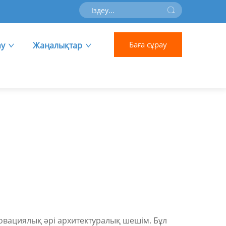
Баға сұрау
ау
Жаңалықтар
новациялық әрі архитектуралық шешім. Бұл