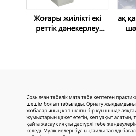
Жоғары жиілікті екі
ақ қ
реттік дәнекерлеу
шә
машинасы – ПВХ
ү
созылатын таван
ұзақ
пленкасы үшін
Созылған төбелік мата төбе көптеген практик
шешім болып табылады. Орнату жылдамдығы — 
жобаларының көпшілігін бір күн ішінде аяқтайд
жұмыстарын қажет ететін, көп уақыт алатын, то
қайта жасау сияқты дәстүрлі төбе жөндеулері
келеді. Мүлік иелері бұл ыңғайлы тәсілді бағ