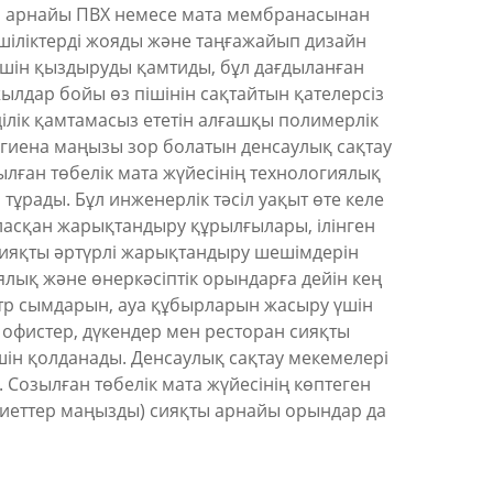
ан арнайы ПВХ немесе мата мембранасынан
кемшіліктерді жояды және таңғажайып дизайн
 үшін қыздыруды қамтиды, бұл дағдыланған
жылдар бойы өз пішінін сақтайтын қателерсіз
ділік қамтамасыз ететін алғашқы полимерлік
гиена маңызы зор болатын денсаулық сақтау
лған төбелік мата жүйесінің технологиялық
тұрады. Бұл инженерлік тәсіл уақыт өте келе
ласқан жарықтандыру құрылғылары, ілінген
 сияқты әртүрлі жарықтандыру шешімдерін
лық және өнеркәсіптік орындарға дейін кең
ектр сымдарын, ауа құбырларын жасыру үшін
 офистер, дүкендер мен ресторан сияқты
шін қолданады. Денсаулық сақтау мекемелері
 Созылған төбелік мата жүйесінің көптеген
асиеттер маңызды) сияқты арнайы орындар да