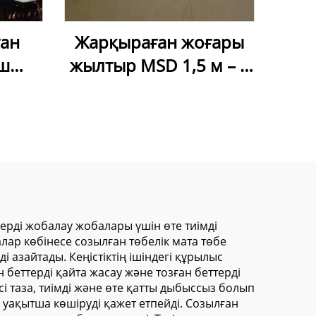
ған
Жарқыраған жоғары
іш
жылтыр MSD 1,5 м – 5
 ПВХ
м жылтыр таван
nkjet
пленкасы, ПВХ лакты
ндық
фольга
а
ті,
іш
ан
ерді жобалау жобалары үшін өте тиімді
ар көбінесе созылған төбелік мата төбе
і азайтады. Кеңістіктің ішіндегі құрылыс
н беттерді қайта жасау және тозған беттерді
і таза, тиімді және өте қатты дыбыссыз болып
е уақытша көшіруді қажет етпейді. Созылған