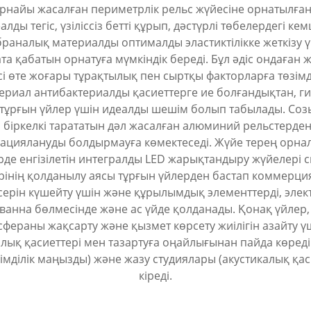
 арнайы жасалған периметрлік рельс жүйесіне орнатылғ
алды тегіс, үзіліссіз бетті құрып, дәстүрлі төбелердегі 
браналық материалды оптималды эластиктілікке жеткізу
 қабатын орнатуға мүмкіндік береді. Бұл әдіс ондаған 
сі өте жоғары тұрақтылық пен сыртқы факторларға төзім
риал антибактериалды қасиеттерге ие болғандықтан, ги
 тұрғын үйлер үшін идеалды шешім болып табылады. Созы
на біркелкі тарататын дәл жасалған алюминий рельстерден 
мациялануды болдырмауға көмектеседі. Жүйе терең орна
үрде енгізілетін интегралды LED жарықтандыру жүйелері
рінің қолданылу аясы тұрғын үйлерден бастап коммерция
с әсерін күшейту үшін және құрылымдық элементтерді, эл
 ванна бөлмесінде және ас үйде қолданады. Қонақ үйлер,
ераны жақсарту және қызмет көрсету жиілігін азайту ү
алық қасиеттері мен тазартуға оңайлығынан пайда көреді.
імділік маңызды) және жазу студиялары (акустикалық қ
кіреді.