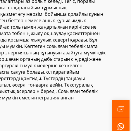
алаптары аз болып келеді. Тегіс, поралы
оны тек қарапайым тұрмыстық
ың қызмет ету мерзімі бойынша қолайлы құнын
скірген беттер немесе ашық құрылымдық
ей-ақ толығымен жаңартылған көрініске ие
мата төбенің жылу оқшаулау қасиеттерінен
нда қосымша жылулық кедергі құрады. Бұл
 мүмкін. Көптеген созылған төбелік мата
р энергиясының тұтынуын азайтуға мүмкіндік
 қоршаған ортаның дыбыстарын сіңіреді және
түрлілігі мүлік иелеріне кез келген
аспа салуға болады, ол қарапайым
реттерді қамтиды. Түстердің таңдауы
атыл, әсерлі тондарға дейін. Текстуралық
рықтық әсерлерін береді. Созылған төбелік
е мүмкін емес интеграцияланған