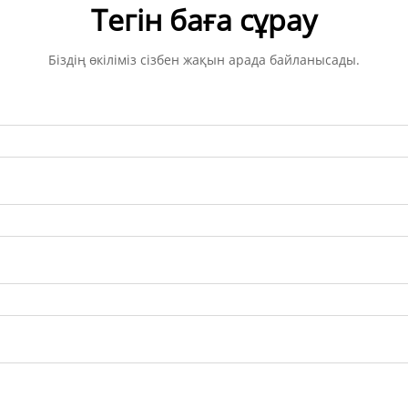
Тегін баға сұрау
Біздің өкіліміз сізбен жақын арада байланысады.