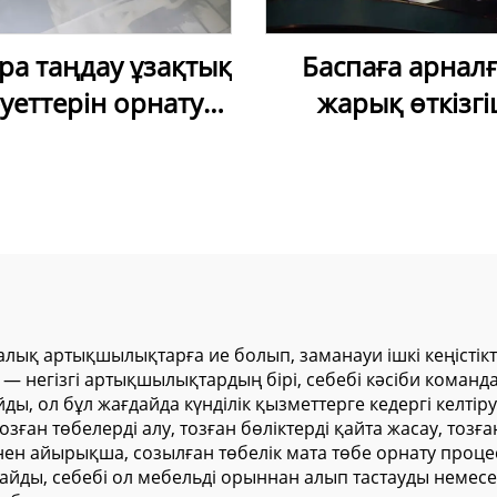
ара таңдау ұзақтық
Баспаға арнал
уеттерін орнату
жарық өткізг
шін жұмсақ ПВХ
созылғыш таван
тық шәуеті сапасы
пленкасы — UV/i
жоғары
баспасы үшін са
түрде баспағ
арналған, ақ түс
жарық өткізг
созылғыш тав
алық артықшылықтарға ие болып, заманауи ішкі кеңістікт
негізгі артықшылықтардың бірі, себебі кәсіби командал
мембранасы
ы, ол бұл жағдайда күнділік қызметтерге кедергі келтіруд
зған төбелерді алу, тозған бөліктерді қайта жасау, тозға
нен айырықша, созылған төбелік мата төбе орнату процес
алайды, себебі ол мебельді орыннан алып тастауды немес