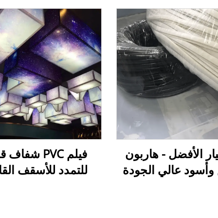
يار الأفضل - هاربون
فيلم PVC شفاف 
وأسود عالي الجودة
للتمدد للأسقف القا
من PVC اللين لتركيب أفلام
للطباعة — غشاء أ
أسقف المشدودة
قابل للتمدد أبيض ش
مخصص للطباعة الرق