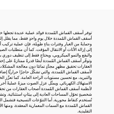
توفر أسقف القماش المُمددة فوائد عملية عديدة تجعلها خيارً
أسقف القماش المُمددة خلال يومٍ واحدٍ فقط، مما يقلل إل
وحمايةً من الغبار وفترات بناءٍ طويلة، فإن عملية تركيب أ
إلى إزالة الأثاث أو الانتقال المؤقت. كما أن متطلبات الص
والبقع والنمو الميكروبي، ويحتاج فقط إلى تنظيف دوري باس
وتوفّر أسقف القماش المُمددة أيضًا قدرةً ممتازةً على إخ
العقارات تحقيق مظهرٍ مجدَّدٍ تمامًا دون معالجة المشكلات
لأسقف القماش المُمددة، والتي تشكّل حاجزًا حراريًّا إضافي
والتبريد، مع تحسين مستويات الراحة العامة. كما تعزِّز 
الاستهلاك الكهربائي. ويمثّل عزل الصوت ميزةً عمليةً أ
لأنظمة أسقف القماش المُمددة أصحاب العقارات من تحقيق أ
شخصيةٍ تحوّل المساحات العادية إلى بيئاتٍ استثنائية. وتشكّل
تُستخدم كنقاط محورية. أما التنوّعات النسيجية فتشمل التشط
القماش المُمددة مع السمات المعمارية المعقدة، ومنها ال
التقليدية.