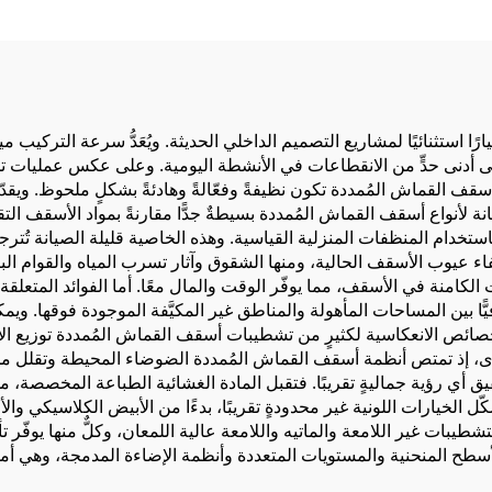
باستخدام الأشعة ف
البنفسجية/الحبر الن
ا استثنائيًا لمشاريع التصميم الداخلي الحديثة. ويُعَدُّ سرعة التركيب م
ى أدنى حدٍّ من الانقطاعات في الأنشطة اليومية. وعلى عكس عمليات تج
سقف القماش المُمددة تكون نظيفةً وفعّالةً وهادئةً بشكلٍ ملحوظ. ويقدّر
يانة لأنواع أسقف القماش المُمددة بسيطةٌ جدًّا مقارنةً بمواد الأسقف ال
تخدام المنظفات المنزلية القياسية. وهذه الخاصية قليلة الصيانة تُترجم
فاء عيوب الأسقف الحالية، ومنها الشقوق وآثار تسرب المياه والقوام ال
 الكامنة في الأسقف، مما يوفّر الوقت والمال معًا. أما الفوائد المتعلق
ًّا بين المساحات المأهولة والمناطق غير المكيَّفة الموجودة فوقها. ويمك
الخصائص الانعكاسية لكثيرٍ من تشطيبات أسقف القماش المُمددة توزيع ا
خرى، إذ تمتص أنظمة أسقف القماش المُمددة الضوضاء المحيطة وتقلل من 
ي رؤية جماليةٍ تقريبًا. فتقبل المادة الغشائية الطباعة المخصصة، مم
 الخيارات اللونية غير محدودةٍ تقريبًا، بدءًا من الأبيض الكلاسيكي والأل
يبات غير اللامعة والماتيه واللامعة عالية اللمعان، وكلٌّ منها يوفّر ت
أسطح المنحنية والمستويات المتعددة وأنظمة الإضاءة المدمجة، وهي أم