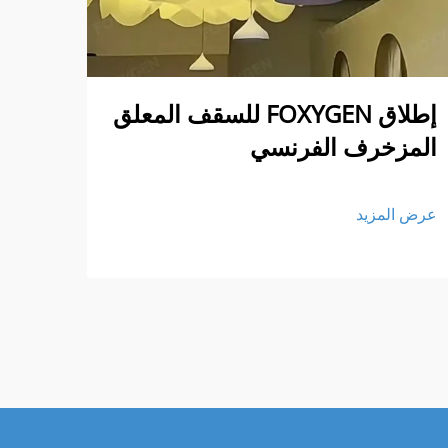
إطلاق FOXYGEN للسقف المعلق
شحنات FOXYGEN
المزخرف الفرنسي
عرض ا
عرض المزيد