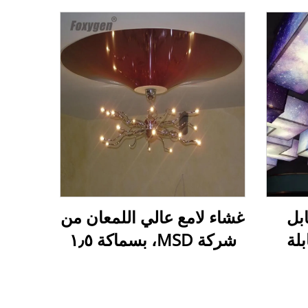
قابل
غشاء لامع عالي اللمعان من
بلة
شركة MSD، بسماكة ١٫٥
سقف
متر إلى ٥ أمتار، غشاء
فاف
سقفي لامع، رقائق
مية
بلاستيكية (PVC) مطلية