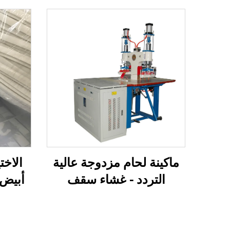
ماكينة لحام مزدوجة عالية
الاخت
التردد - غشاء سقف
أبيض 
مطاطي من مادة PVC
ال