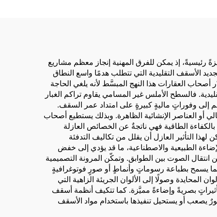
وق
بمادة اللак
فاث
يزةً رئيسيةً، إذ يمكن للفرق المهنية إنجاز معظم مشاريع
ديد الأسقف التقليدية التي تتطلب هدمًا واسع النطاق
 أصحاب العقارات هذا النهج المبسَّط لأنه يلغي الحاجة
تقليدية. فالسطح الأملس غير المسامي يقاوم تراكم الغبار
 إلى وفوراتٍ ماليةٍ كبيرةٍ على امتداد عمر السقف.
بالي أو العناصر الإنشائية الظاهرة. وبذلك يستطيع أصحاب
ة بالكفاءة الطاقية فهي ناتجةٌ عن الخصائص العازلة
ن لهذا التأثير العازل أن يقلل من تكاليف التدفئة
لإضاءة الطبيعية والاصطناعية، ما قد يؤدي إلى خفض
انتقال الصوت بين الطوابق. وتمكّن المرونة التصميمية
ا يسمح بطباعة رسوماتٍ وأنماطٍ أو صورٍ فوتوغرافيةٍ
وان المحايدة وصولًا إلى الألوان الجريئة الزاهية التي
أثيراتٍ بصريةً وإضاءةً مميَّزة. كما تتكيف أنظمة أسقف
ورٌ يصعب أو يستحيل تنفيذها باستخدام مواد الأسقف