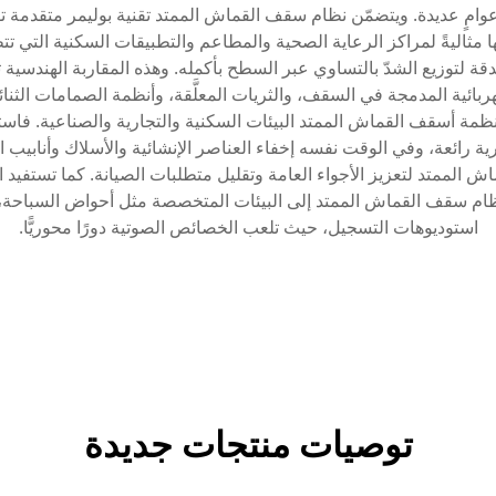
عوامٍ عديدة. ويتضمّن نظام سقف القماش الممتد تقنية بوليمر متقدمة توفر
ا مثاليةً لمراكز الرعاية الصحية والمطاعم والتطبيقات السكنية التي 
لتوزيع الشدّ بالتساوي عبر السطح بأكمله. وهذه المقاربة الهندسية تمنع 
أنظمة أسقف القماش الممتد البيئات السكنية والتجارية والصناعية. ف
ة رائعة، وفي الوقت نفسه إخفاء العناصر الإنشائية والأسلاك وأنابيب ا
 الممتد لتعزيز الأجواء العامة وتقليل متطلبات الصيانة. كما تستفيد
نظام سقف القماش الممتد إلى البيئات المتخصصة مثل أحواض السباح
استوديوهات التسجيل، حيث تلعب الخصائص الصوتية دورًا محوريًّا.
توصيات منتجات جديدة