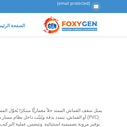
[email protected]
الصفحة الرئيس
يمثل سقف القماش الممتد حلاً معماريًّا مبتكرًا يُحوِّل
(PVC) أو القماش، يتمدد بدقة ويُثبَّت داخل نظام م
توفير مرونة تصميمية استثنائية. وتتضمن عملية التركي