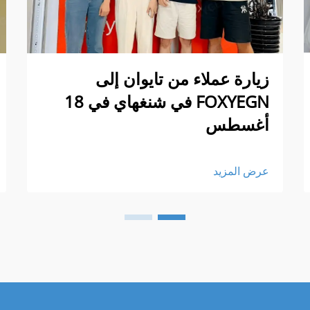
زيارة عملاء من تايوان إلى
FOXYEGN في شنغهاي في 18
أغسطس
عرض المزيد