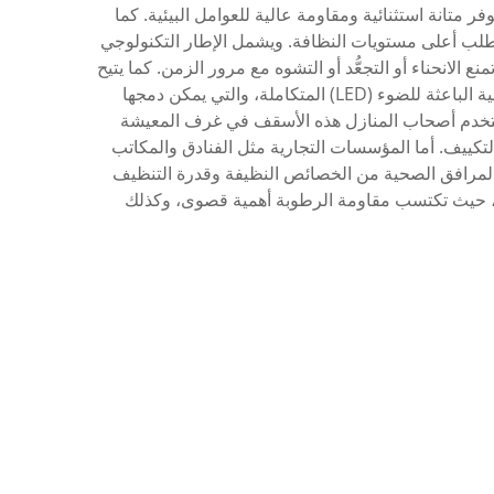
 متانة استثنائية ومقاومة عالية للعوامل البيئية. كما
تتطلب أعلى مستويات النظافة. ويشمل الإطار التكنولوجي
الانحناء أو التجعُّد أو التشوه مع مرور الزمن. كما يتيح
النظام دمج حلول إضاءة متنوعة، ومنها التركيبات الكهربائية المدمجة في السقف، والثريات المعلَّقة، وأنظمة الصمامات الثنائية الباعثة للضوء (LED) المتكاملة، والتي يمكن دمجها
استخدم أصحاب المنازل هذه الأسقف في غرف المعيشة
لتكييف. أما المؤسسات التجارية مثل الفنادق والمكاتب
 المرافق الصحية من الخصائص النظيفة وقدرة التنظيف
ة، حيث تكتسب مقاومة الرطوبة أهمية قصوى، وكذلك