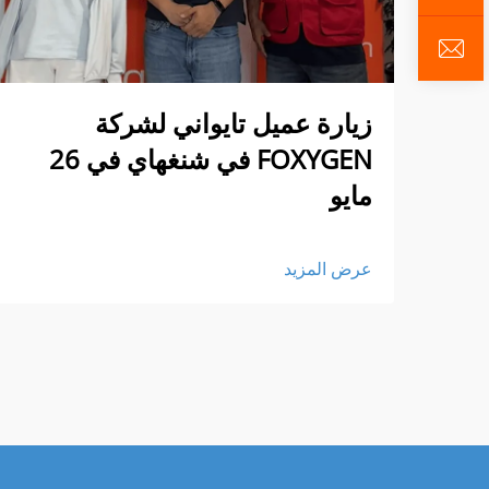
زيارة عميل تايواني لشركة
FOXYGEN في شنغهاي في 26
مايو
عرض المزيد