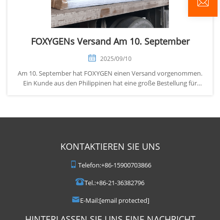
FOXYGENs Versand Am 10. September
2025/09/10
Am 10. September hat FOXYGEN einen Versand vorgenommen.
Ein Kunde aus den Philippinen hat eine große Bestellung für
Folien- und Aluminiumprofilprodukte aufgegeben, die zur
Installation von Deckenfoliendekorationen verwendet werden
können. Diese Produkte sind feuchtigkeitsbeständig,
wasserdicht, langlebig, an...
KONTAKTIEREN SIE UNS
Telefon:
+86-15900703866
Tel.:
+86-21-36382796
E-Mail:
[email protected]
HINTERLASSEN SIE UNS EINE NACHRICHT