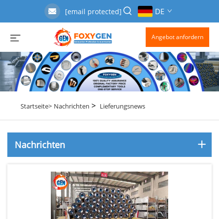
DE
[email protected]
Angebot anfordern
>
Startseite>
Nachrichten
Lieferungsnews
Nachrichten