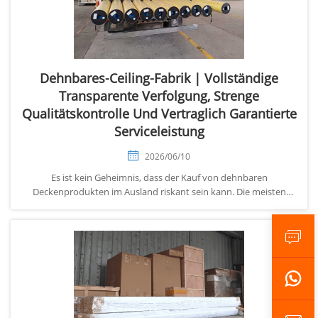
Dehnbares-Ceiling-Fabrik | Vollständige
Transparente Verfolgung, Strenge
Qualitätskontrolle Und Vertraglich Garantierte
Serviceleistung
2026/06/10
Es ist kein Geheimnis, dass der Kauf von dehnbaren
Deckenprodukten im Ausland riskant sein kann. Die meisten
Käufer warten über einen Monat auf die Seefracht, tragen teure
Fracht- und Zollkosten und stellen dann fest, dass die Artikel
nicht mit ihrer Bestellung übereinstimmen – falsche
Abmessungen, inkonsis...