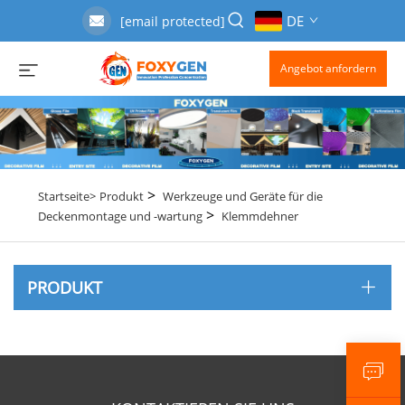
DE
[email protected]
Angebot anfordern
>
Startseite>
Produkt
Werkzeuge und Geräte für die
>
Deckenmontage und -wartung
Klemmdehner
PRODUKT