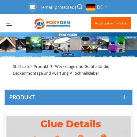
DE
[email protected]
Angebot anfordern
>
Startseite>
Produkt
Werkzeuge und Geräte für die
>
Deckenmontage und -wartung
Schnellkleber
PRODUKT