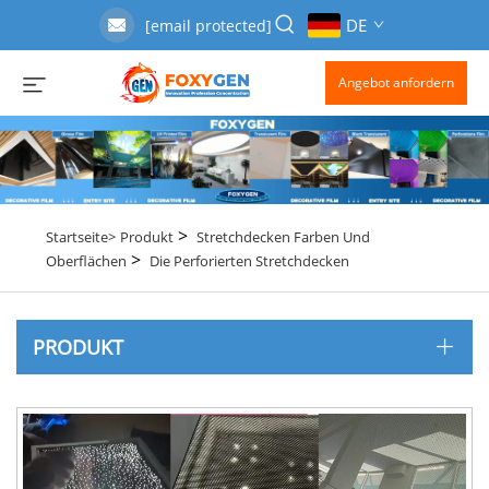
DE
[email protected]
Angebot anfordern
>
Startseite>
Produkt
Stretchdecken Farben Und
>
Oberflächen
Die Perforierten Stretchdecken
PRODUKT