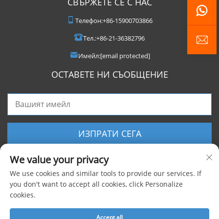
СВЪРЖЕТЕ СЕ С НАС
Телефон:
+86-15900703866
Тел.:
+86-21-36382796
Имейл:
[email protected]
ОСТАВЕТЕ НИ СЪОБЩЕНИЕ
ИЗПРАТИ СЕГА
We value your privacy
We use cookies and similar tools to provide our services. If
you don't want to accept all cookies, click Personalize
cookies.
Всички права запазени © 2025 Shanghai Foxygen Industrial Co., Ltd. |
Политика за поверителност
Accept all