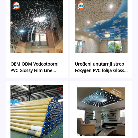
metalna rastegnuta strop
za trgovački centar
OEM ODM Vodootporni
Uređeni unutarnji strop
PVC Glossy Film Line
Foxygen PVC folija Glossy
Uzorci Unutrašnja soba
Film Line Uzorci
Dekoracija Lažni strop
Unutrašnje ukras Lažno
Pop dizajn Glossy Stretch
Pop dizajn Nebo Glossy
Strop
rastegnuti strop