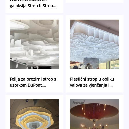
Dekorativna stropna
galaksija Stretch Strop
folija od svile za domaći
PVC Film Unutrašnja
dekor
dekoracija
Folija za prozirni strop s
Plastični strop u obliku
uzorkom DuPont,
valova za vjenčanja i
pogodna za tisak
događaje DuPont papir i
požarno otporna tkanina
od staklenog vlakna