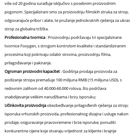
više od 20 godina surađuje isključivo s posebnim proizvodnim
pogonom. Specijalizirani smo za proizvodnju filmskih struka za strop,
odgovarajuće pribor i alate, te pružanje jednokratnih rješenja za ukras
strop za globalna tržišta.
Profesionalna tvornica
: Proizvodnju podržavaju tri specijalizirane
tvornice Foxygen, s strogom kontrolom kvalitete i standardiziranim
procesima koji pokrivaju odabir sirovina, proizvodnju filma,
prilagođavanje i pakiranje.
Ogroman proizvodni kapacitet
: Godišnja prodaja proizvoda za
podizanje stropa premašuje 100 milijuna RMB (15 milijuna USD), s
redovnim zalihom od 40.000-60.000 rolova, što podržava
snabdijevanje velikim narudžbama i brzu isporuku;
Učinkovita proizvodnja
obezbeđivanje prilagođenih rješenja za strop;
isporuka vrhunskih proizvoda, profesionalnog dizajna i usluge nakon
prodaje; osiguravanje pravovremene i brze isporuke; ponuditi
konkurentne cijene koje stvaraju vrijednost za klijente i krajnje