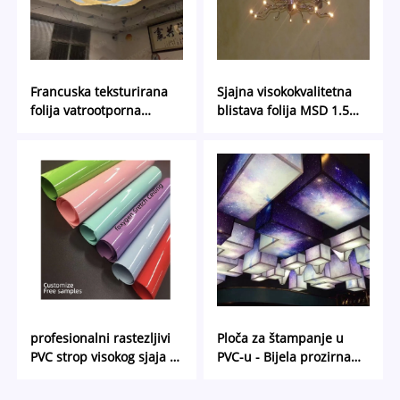
Francuska teksturirana
Sjajna visokokvalitetna
folija vatrootporna
blistava folija MSD 1.5M-
razred A1 viseći strop
5M blistava plafonska
dekoracija prozirni strop
folija PVC lakna folija
razred A zakačena folija
za trgovački centar hotel
profesionalni rastezljivi
Ploča za štampanje u
PVC strop visokog sjaja |
PVC-u - Bijela prozirna
Prilagođena rješenja i
membrana za štampanje
besplatni uzorci
u UV/inkjet štampi