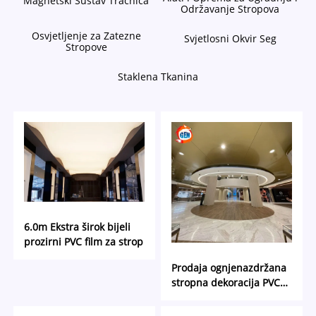
Magnetski Sustav Tračnica
Održavanje Stropova
Osvjetljenje za Zatezne
Svjetlosni Okvir Seg
Stropove
Staklena Tkanina
6.0m Ekstra širok bijeli
prozirni PVC film za strop
Prodaja ognjenazdržana
stropna dekoracija PVC
film projekt dekoracije
Popularna zlatna