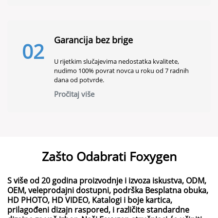
svjetla koje se prikazuje kroz zrno
●Stražnja kontrola kvalitete osigurava dosljedne
standarde premije
Garancija bez brige
02
U rijetkim slučajevima nedostatka kvalitete,
nudimo 100% povrat novca u roku od 7 radnih
dana od potvrde.
Pročitaj više
Zašto Odabrati Foxygen
S više od 20 godina proizvodnje i izvoza iskustva, ODM,
OEM, veleprodajni dostupni, podrška Besplatna obuka,
HD PHOTO, HD VIDEO, Katalogi i boje kartica,
prilagođeni dizajn raspored, i različite standardne