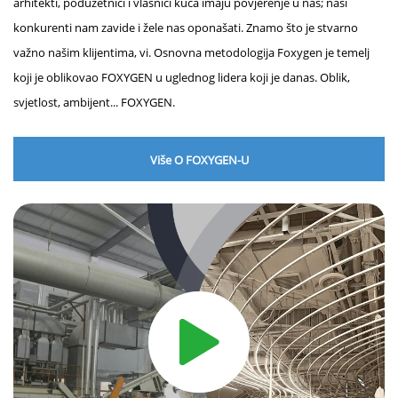
arhitekti, poduzetnici i vlasnici kuća imaju povjerenje u nas; naši
konkurenti nam zavide i žele nas oponašati. Znamo što je stvarno
važno našim klijentima, vi. Osnovna metodologija Foxygen je temelj
koji je oblikovao FOXYGEN u uglednog lidera koji je danas. Oblik,
svjetlost, ambijent... FOXYGEN.
Više O FOXYGEN-U