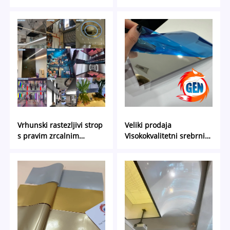
| Akustični i prilagodljivi
Vrhunski rastezljivi strop
Veliki prodaja
s pravim zrcalnim
Visokokvalitetni srebrni
efektom | PVC stropna
zlatni zrcalni film
membrana s pravim
reflektirajućim efektom
zrcala za elegantan
dizajn interijera