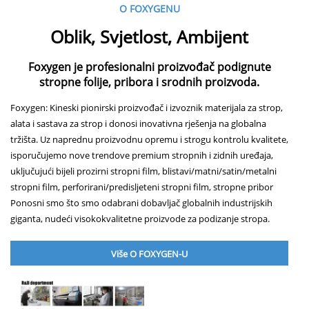
O FOXYGENU
Oblik, Svjetlost, Ambijent
Foxygen je profesionalni proizvođač podignute
stropne folije, pribora i srodnih proizvoda.
Foxygen: Kineski pionirski proizvođač i izvoznik materijala za strop,
alata i sastava za strop i donosi inovativna rješenja na globalna
tržišta. Uz naprednu proizvodnu opremu i strogu kontrolu kvalitete,
isporučujemo nove trendove premium stropnih i zidnih uređaja,
uključujući bijeli prozirni stropni film, blistavi/matni/satin/metalni
stropni film, perforirani/predisljeteni stropni film, stropne pribor
Ponosni smo što smo odabrani dobavljač globalnih industrijskih
giganta, nudeći visokokvalitetne proizvode za podizanje stropa.
Više O FOXYGEN-U