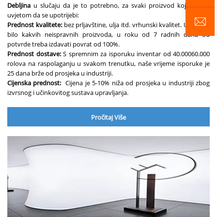
Debljina
u slučaju da je to potrebno, za svaki proizvod koji je pod
uvjetom da se upotrijebi:
Prednost kvalitete:
bez prljavštine, ulja itd. vrhunski kvalitet. U slučaju
bilo kakvih neispravnih proizvoda, u roku od 7 radnih dana od
potvrde treba izdavati povrat od 100%.
Prednost dostave:
S spremnim za isporuku inventar od 40.00060.000
rolova na raspolaganju u svakom trenutku, naše vrijeme isporuke je
25 dana brže od prosjeka u industriji.
Cijenska prednost:
Cijena je 5-10% niža od prosjeka u industriji zbog
izvrsnog i učinkovitog sustava upravljanja.
Pročitaj Više