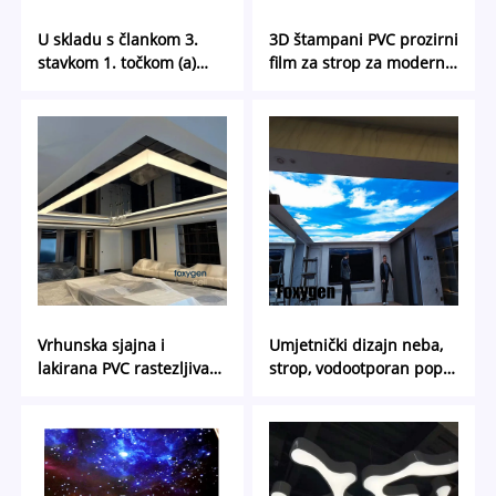
U skladu s člankom 3.
3D štampani PVC prozirni
stavkom 1. točkom (a)
film za strop za moderni
ovog članka, za
uređaj za uređenje
proizvodnju proizvoda iz
unutrašnjih prostorija i
kategorije "PVC" za
dizajn svjetla
proizvodnju proizvoda iz
kategorije "PVC" ili "PVC"
za proizvodnju proizvoda
iz kategorije "PVC" za
proizvodnju proizvoda iz
kategorije "PVC" za
proizvodnju proizvoda iz
kategorije "PVC" za
Vrhunska sjajna i
Umjetnički dizajn neba,
lakirana PVC rastezljiva
strop, vodootporan pop
stropna folija u boji s
lažni strop PVC ploče za
ultra sjajnom završnom
moderne prostore
obradom | Idealno za
moderno uređenje
interijera i stropova