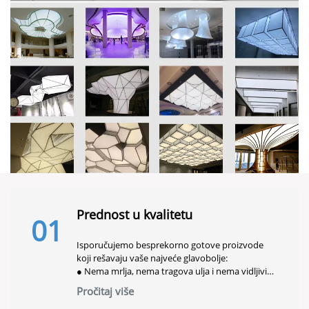
Prednost u kvalitetu
01
Isporučujemo besprekorno gotove proizvode
koji rešavaju vaše najveće glavobolje:
● Nema mrlja, nema tragova ulja i nema vidljivih
šavova
Pročitaj više
● Nema dosadnih svjetlosnih sjena ili neprijatnog