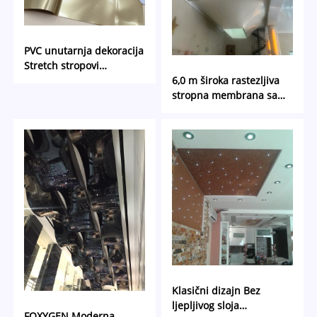
PVC unutarnja dekoracija
Stretch stropovi
Perlescentni film
6,0 m široka rastezljiva
stropna membrana sa
satenskom završnom
obradom | Bešavni strop
velikog raspona za
modernu obnovu
interijera i luksuzni
dizajn prostora
Klasični dizajn Bez
ljepljivog sloja
FOXYGEN Moderna