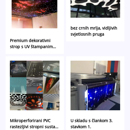
bez crnih mrlja, vidljivih
svjetlosnih pruga
Premium dekorativni
strop s UV štampanim
noćnim nebom i
zvijezdanim stropom za
moderne prostore
Mikroperforirani PVC
U skladu s člankom 3.
rastezljivi stropni sustav
stavkom 1.