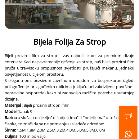
Bijela Folija Za Strop
Bijeli prozirni film za strop - vaš najbolji izbor za premium dizajn
enterijera Kao najsavremenije rješenje za strop, naš bijeli prozirni film
pruža ultra-visoku propusnost svjetlosti, pružajući mekanu, jednaku
osvjetljenost u cijelom prostoru.
S elegantnom, bezšivom završnom obradom za besprekoran izgled,
prilagođen je prilagođenim oblicima (uključujući zakrivljene površine i
nepravilne rasporede) kako bi zadovoljio različite potrebe unutarnjeg
dizajna.
Materijal
: Bijeli prozirni stropni film
Model
članak 9
Razina
u slučaju da je riječ o "odjeljcima" ili "odjeljcima" u točki (a) ovog
članka, to znači da se ne primjenjuju sljedeće odredbe:
Širina:
1.5M,1.8M,2.0M,2.5M,3.2M,4.0M,5.0M,5.8M,6.0M
Duljina:
100 m po valjci