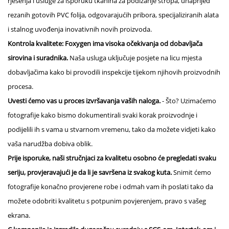
rješenja i usluge za isporuku tkanina za podizanje stropa, unaprijed
rezanih gotovih PVC folija, odgovarajućih pribora, specijaliziranih alata
i stalnog uvođenja inovativnih novih proizvoda.
Kontrola kvalitete: Foxygen ima visoka očekivanja od dobavljača
sirovina i suradnika.
Naša usluga uključuje posjete na licu mjesta
dobavljačima kako bi provodili inspekcije tijekom njihovih proizvodnih
procesa.
Uvesti ćemo vas u proces izvršavanja vaših naloga.
- Što? Uzimaćemo
fotografije kako bismo dokumentirali svaki korak proizvodnje i
podijelili ih s vama u stvarnom vremenu, tako da možete vidjeti kako
vaša narudžba dobiva oblik.
Prije isporuke, naši stručnjaci za kvalitetu osobno će pregledati svaku
seriju, provjeravajući je da li je savršena iz svakog kuta.
Snimit ćemo
fotografije konačno provjerene robe i odmah vam ih poslati tako da
možete odobriti kvalitetu s potpunim povjerenjem, pravo s vašeg
ekrana.