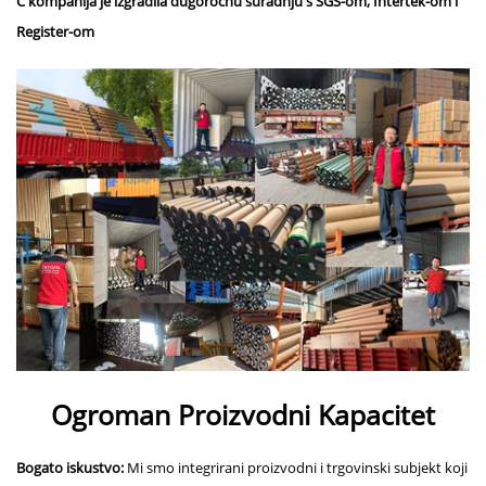
C
kompanija je izgradila dugoročnu suradnju s SGS-om, Intertek-om i
Register-om
Ogroman Proizvodni Kapacitet
Bogato iskustvo:
Mi smo integrirani proizvodni i trgovinski subjekt koji