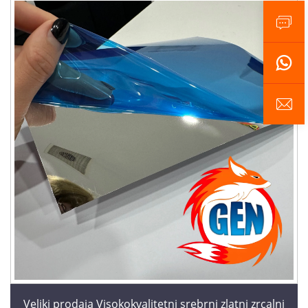
Veliki prodaja Visokokvalitetni srebrni zlatni zrcalni