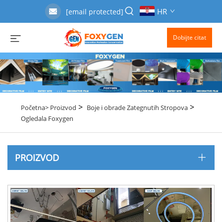
HR
[email protected]
Dobijte citat
>
>
Početna>
Proizvod
Boje i obrade Zategnutih Stropova
Ogledala Foxygen
PROIZVOD