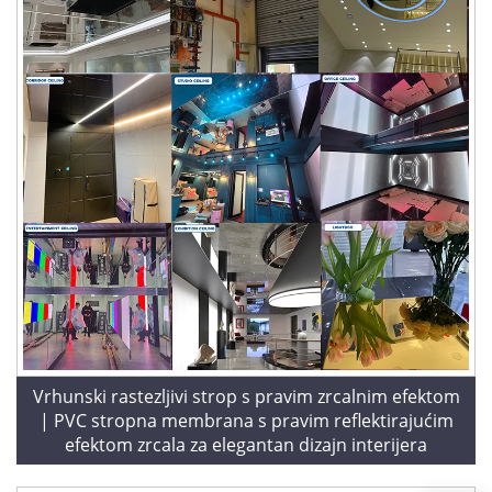
Vrhunski rastezljivi strop s pravim zrcalnim efektom
| PVC stropna membrana s pravim reflektirajućim
efektom zrcala za elegantan dizajn interijera