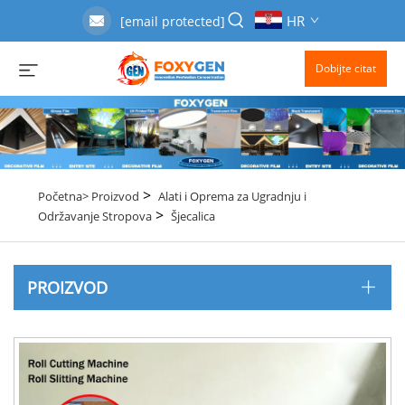
HR
[email protected]
Dobijte citat
>
Početna>
Proizvod
Alati i Oprema za Ugradnju i
>
Održavanje Stropova
Šjecalica
PROIZVOD