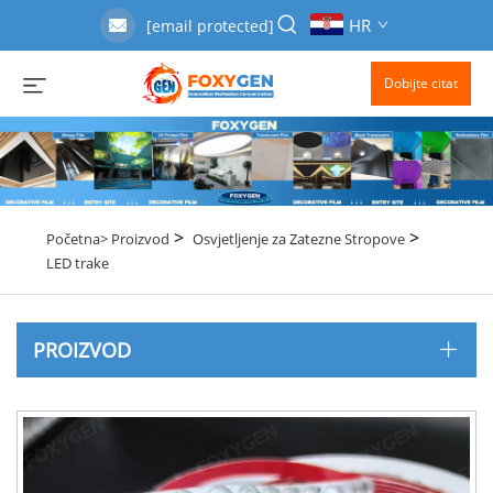
HR
[email protected]
Dobijte citat
>
>
Početna>
Proizvod
Osvjetljenje za Zatezne Stropove
LED trake
PROIZVOD