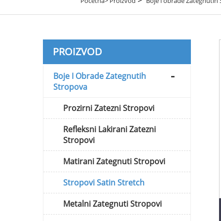
Početna>
Proizvod
Boje i obrade Zategnutih
PROIZVOD
Boje I Obrade Zategnutih
Stropova
Prozirni Zatezni Stropovi
Refleksni Lakirani Zatezni
Stropovi
Matirani Zategnuti Stropovi
Stropovi Satin Stretch
Metalni Zategnuti Stropovi