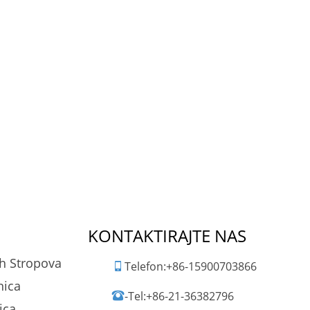
KONTAKTIRAJTE NAS
ih Stropova
Telefon:
+86-15900703866
nica
-Tel:
+86-21-36382796
ica