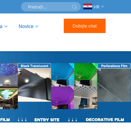
HR
Dobijte citat
ka
Novice