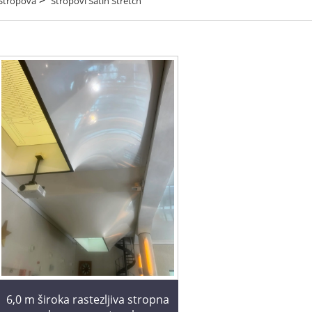
 Stropova
Stropovi Satin Stretch
6,0 m široka rastezljiva stropna