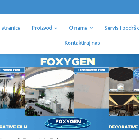
 stranica
Proizvod
O nama
Servis i podrš
Kontaktiraj nas
>