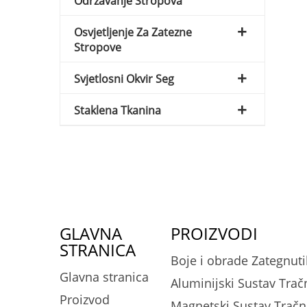
Održavanje Stropova
Osvjetljenje Za Zatezne
Stropove
Svjetlosni Okvir Seg
Staklena Tkanina
GLAVNA
PROIZVODI
STRANICA
Boje i obrade Zategnut
Glavna stranica
Aluminijski Sustav Trač
Proizvod
Magnetski Sustav Tračn