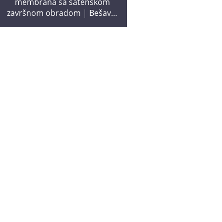
membrana sa satenskom
završnom obradom | Bešavni
strop velikog raspona za
modernu obnovu interijera i
luksuzni dizajn prostora