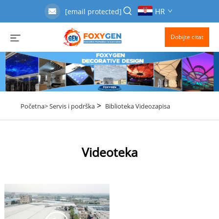
HR
[email protected]
Dobijte citat
>
Početna>
Servis i podrška
Biblioteka Videozapisa
Videoteka