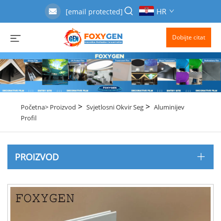
HR
[email protected]
Dobijte citat
>
>
Početna>
Proizvod
Svjetlosni Okvir Seg
Aluminijev
Profil
PROIZVOD