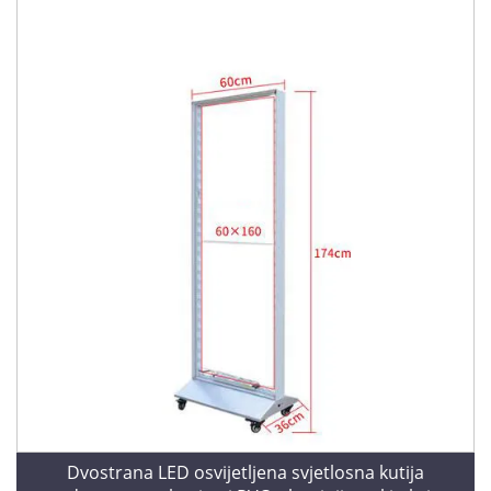
Dvostrana LED osvijetljena svjetlosna kutija