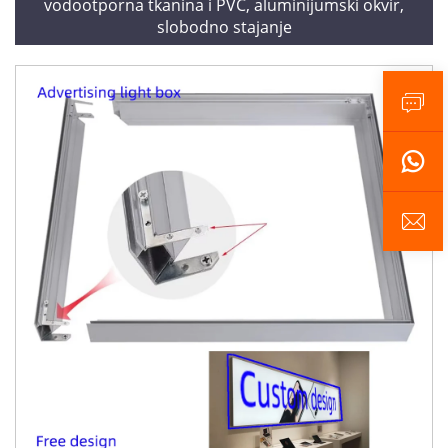
vodootporna tkanina i PVC, aluminijumski okvir,
slobodno stajanje