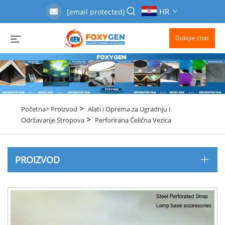
HR
[email protected]
Dobijte citat
>
Početna>
Proizvod
Alati i Oprema za Ugradnju i
>
Održavanje Stropova
Perforirana Čelična Vezica
PROIZVOD